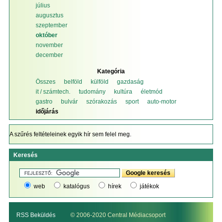
július
augusztus
szeptember
október
november
december
Kategória
Összes
belföld
külföld
gazdaság
it / számtech.
tudomány
kultúra
életmód
gastro
bulvár
szórakozás
sport
auto-motor
időjárás
A szűrés feltételeinek egyik hír sem felel meg.
Keresés
web
katalógus
hírek
játékok
RSS Beküldés
© 2006-2020 Central Médiacsoport