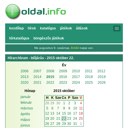
kezdőlap
hírek
katalógus
játékok
állások
hírkatalógus
böngészős játékok
Ma augusztus 9, vasárnap,
Emőd
napja van.
Hírarchívum - Időjárás - 2015 október 22.
Év
2006
2007
2008
2009
2010
2011
2012
2013
2014
2015
2016
2017
2018
2019
2020
2021
2022
2023
2024
2025
2026
Hónap
2015 október
január
H
K
Sze
Cs
P
Szo
V
február
28
29
30
1
2
3
4
5
6
7
8
9
10
11
március
12
13
14
15
16
17
18
április
19
20
21
22
23
24
25
május
26
27
28
29
30
31
1
június