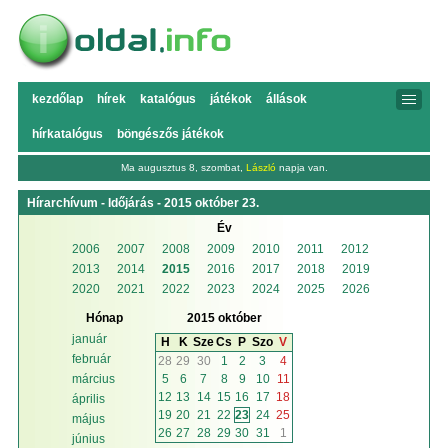
kezdőlap
hírek
katalógus
játékok
állások
hírkatalógus
böngészős játékok
Ma augusztus 8, szombat,
László
napja van.
Hírarchívum - Időjárás - 2015 október 23.
Év
2006
2007
2008
2009
2010
2011
2012
2013
2014
2015
2016
2017
2018
2019
2020
2021
2022
2023
2024
2025
2026
Hónap
2015 október
január
H
K
Sze
Cs
P
Szo
V
február
28
29
30
1
2
3
4
5
6
7
8
9
10
11
március
12
13
14
15
16
17
18
április
19
20
21
22
23
24
25
május
26
27
28
29
30
31
1
június