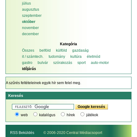
július
augusztus
szeptember
október
november
december
Kategória
Összes
belföld
külföld
gazdaság
it / számtech.
tudomány
kultúra
életmód
gastro
bulvár
szórakozás
sport
auto-motor
időjárás
A szűrés feltételeinek egyik hír sem felel meg.
Keresés
web
katalógus
hírek
játékok
RSS Beküldés
© 2006-2020 Central Médiacsoport