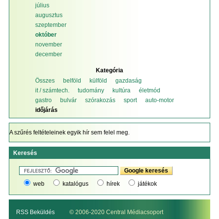
július
augusztus
szeptember
október
november
december
Kategória
Összes
belföld
külföld
gazdaság
it / számtech.
tudomány
kultúra
életmód
gastro
bulvár
szórakozás
sport
auto-motor
időjárás
A szűrés feltételeinek egyik hír sem felel meg.
Keresés
web
katalógus
hírek
játékok
RSS Beküldés
© 2006-2020 Central Médiacsoport