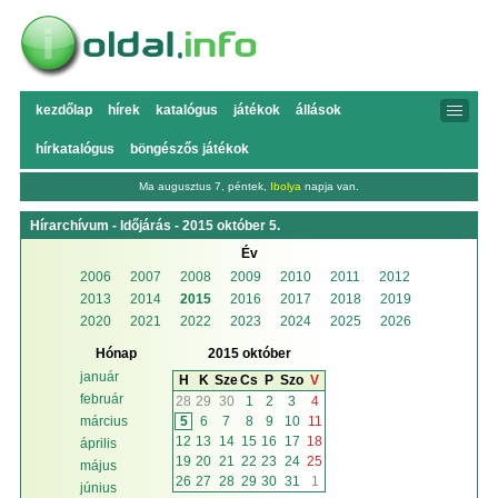
kezdőlap
hírek
katalógus
játékok
állások
hírkatalógus
böngészős játékok
Ma augusztus 7, péntek,
Ibolya
napja van.
Hírarchívum - Időjárás - 2015 október 5.
Év
2006
2007
2008
2009
2010
2011
2012
2013
2014
2015
2016
2017
2018
2019
2020
2021
2022
2023
2024
2025
2026
Hónap
2015 október
január
H
K
Sze
Cs
P
Szo
V
február
28
29
30
1
2
3
4
5
6
7
8
9
10
11
március
12
13
14
15
16
17
18
április
19
20
21
22
23
24
25
május
26
27
28
29
30
31
1
június