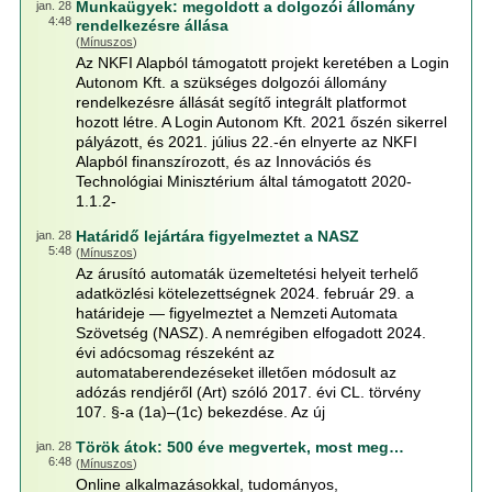
Munkaügyek: megoldott a dolgozói állomány
jan. 28
4:48
rendelkezésre állása
(
Mínuszos
)
Az NKFI Alapból támogatott projekt keretében a Login
Autonom Kft. a szükséges dolgozói állomány
rendelkezésre állását segítő integrált platformot
hozott létre. A Login Autonom Kft. 2021 őszén sikerrel
pályázott, és 2021. július 22.-én elnyerte az NKFI
Alapból finanszírozott, és az Innovációs és
Technológiai Minisztérium által támogatott 2020-
1.1.2-
Határidő lejártára figyelmeztet a NASZ
jan. 28
5:48
(
Mínuszos
)
Az árusító automaták üzemeltetési helyeit terhelő
adatközlési kötelezettségnek 2024. február 29. a
határideje — figyelmeztet a Nemzeti Automata
Szövetség (NASZ). A nemrégiben elfogadott 2024.
évi adócsomag részeként az
automataberendezéseket illetően módosult az
adózás rendjéről (Art) szóló 2017. évi CL. törvény
107. §-a (1a)–(1c) bekezdése. Az új
Török átok: 500 éve megvertek, most meg…
jan. 28
6:48
(
Mínuszos
)
Online alkalmazásokkal, tudományos,