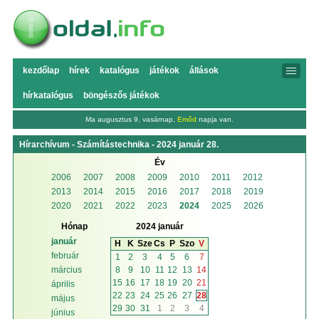
kezdőlap
hírek
katalógus
játékok
állások
hírkatalógus
böngészős játékok
Ma augusztus 9, vasárnap,
Emőd
napja van.
Hírarchívum - Számítástechnika - 2024 január 28.
Év
2006
2007
2008
2009
2010
2011
2012
2013
2014
2015
2016
2017
2018
2019
2020
2021
2022
2023
2024
2025
2026
Hónap
2024 január
január
H
K
Sze
Cs
P
Szo
V
február
1
2
3
4
5
6
7
8
9
10
11
12
13
14
március
15
16
17
18
19
20
21
április
22
23
24
25
26
27
28
május
29
30
31
1
2
3
4
június