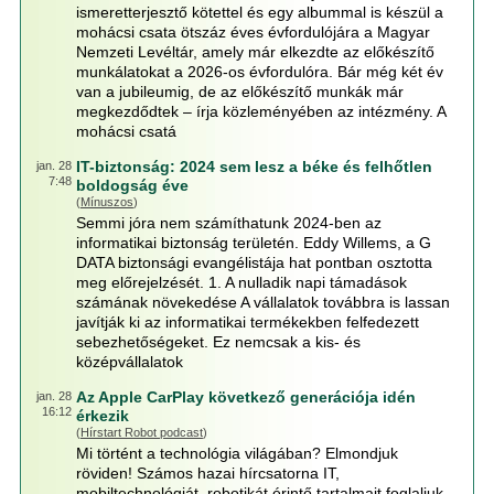
ismeretterjesztő kötettel és egy albummal is készül a
mohácsi csata ötszáz éves évfordulójára a Magyar
Nemzeti Levéltár, amely már elkezdte az előkészítő
munkálatokat a 2026-os évfordulóra. Bár még két év
van a jubileumig, de az előkészítő munkák már
megkezdődtek – írja közleményében az intézmény. A
mohácsi csatá
IT-biztonság: 2024 sem lesz a béke és felhőtlen
jan. 28
7:48
boldogság éve
(
Mínuszos
)
Semmi jóra nem számíthatunk 2024-ben az
informatikai biztonság területén. Eddy Willems, a G
DATA biztonsági evangélistája hat pontban osztotta
meg előrejelzését. 1. A nulladik napi támadások
számának növekedése A vállalatok továbbra is lassan
javítják ki az informatikai termékekben felfedezett
sebezhetőségeket. Ez nemcsak a kis- és
középvállalatok
Az Apple CarPlay következő generációja idén
jan. 28
16:12
érkezik
(
Hírstart Robot podcast
)
Mi történt a technológia világában? Elmondjuk
röviden! Számos hazai hírcsatorna IT,
mobiltechnológiát, robotikát érintő tartalmait foglaljuk