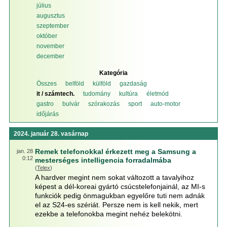
július
augusztus
szeptember
október
november
december
Kategória
Összes
belföld
külföld
gazdaság
it / számtech.
tudomány
kultúra
életmód
gastro
bulvár
szórakozás
sport
auto-motor
időjárás
2024. január 28. vasárnap
Remek telefonokkal érkezett meg a Samsung a
jan. 28
0:12
mesterséges intelligencia forradalmába
(
Telex
)
A hardver megint nem sokat változott a tavalyihoz
képest a dél-koreai gyártó csúcstelefonjainál, az MI-s
funkciók pedig önmagukban egyelőre tuti nem adnák
el az S24-es szériát. Persze nem is kell nekik, mert
ezekbe a telefonokba megint nehéz belekötni.