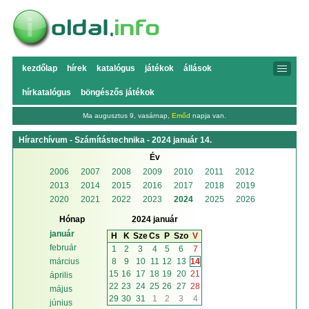
kezdőlap
hírek
katalógus
játékok
állások
hírkatalógus
böngészős játékok
Ma augusztus 9, vasárnap,
Emőd
napja van.
Hírarchívum - Számítástechnika - 2024 január 14.
Év
2006
2007
2008
2009
2010
2011
2012
2013
2014
2015
2016
2017
2018
2019
2020
2021
2022
2023
2024
2025
2026
Hónap
2024 január
január
H
K
Sze
Cs
P
Szo
V
február
1
2
3
4
5
6
7
8
9
10
11
12
13
14
március
15
16
17
18
19
20
21
április
22
23
24
25
26
27
28
május
29
30
31
1
2
3
4
június