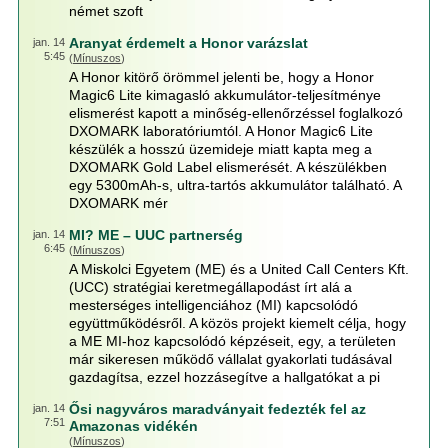
német szoft
Aranyat érdemelt a Honor varázslat
jan. 14
5:45
(
Mínuszos
)
A Honor kitörő örömmel jelenti be, hogy a Honor
Magic6 Lite kimagasló akkumulátor-teljesítménye
elismerést kapott a minőség-ellenőrzéssel foglalkozó
DXOMARK laboratóriumtól. A Honor Magic6 Lite
készülék a hosszú üzemideje miatt kapta meg a
DXOMARK Gold Label elismerését. A készülékben
egy 5300mAh-s, ultra-tartós akkumulátor található. A
DXOMARK mér
MI? ME – UUC partnerség
jan. 14
6:45
(
Mínuszos
)
A Miskolci Egyetem (ME) és a United Call Centers Kft.
(UCC) stratégiai keretmegállapodást írt alá a
mesterséges intelligenciához (MI) kapcsolódó
együttműködésről. A közös projekt kiemelt célja, hogy
a ME MI-hoz kapcsolódó képzéseit, egy, a területen
már sikeresen működő vállalat gyakorlati tudásával
gazdagítsa, ezzel hozzásegítve a hallgatókat a pi
Ősi nagyváros maradványait fedezték fel az
jan. 14
7:51
Amazonas vidékén
(
Mínuszos
)