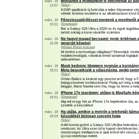
Mostantól a mobilunkon is intézhetjük az au
márc. 18
(
Telex
)
13:57
A DÁP-applikáció új funkciója a teljes folyamaton vé
vételár fizetése továbbra is az alkalmazáson kívül tö
Pénzvisszatérítéssel mentené a menthetőt a
márc. 18
(
Smarteast
)
15:51
Bár a Galaxy S26 Ultra a 2026-os év egyik legjobba
tartott sokáig a korai vásárlók számára
Ne hagyd magad becsapni: nyolc kritérium al
márc. 18
generált képeket
16:39
(
Hírstart Robot podcast
)
Mi történt a technológia világában? Elmondjuk rövid
mobiltechnológiát, robotikát érintő tartalmait foglal
adásainkban.
Musk kedvenc bloggere nyomán a kormánysaj
márc. 18
Meta beavatkozik a választásba, pedig semm
18:21
(
Telex
)
Orbán Balázs is kirakott egy posztot arról, hogy a 
bejegyzéseinek korlátozásával. Pedig azt még a telj
blogger, Mario Nawfal sem írta, hogy ez lenne a hely
iPhone 17e teardown: utólag is MagSafe-kép
márc. 18
(
Smarteast
)
18:51
Alig telt el egy hét az iPhone 17e bejelentése óta, a
szedték a készüléket
Ha utálja, amikor a metrón a telefonját bám
márc. 18
készülékét biztosan szeretni fogja
20:03
(
Telex
)
A dél-koreai gyártó a Galaxy S26 Ultrába belerakta az
rendszert. Az Ultra ezen túl is kapott ráncfelvarrást
mesterséges intelligencia is újult erővel tért vissza
új csúcstelefonjai mellett.