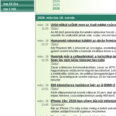
2024
top 24 óra
2025
2026
top 1 hét
2026. március 18. szerda
Utód nélkül szűnik meg az Audi eddigi csúc
márc. 18
(
Telex
)
11:03
Az A8 első generációja forradalmi újításokat hozott,
vezetők és uralkodók jártak vele, a piac viszont lassa
Humanoid robotokat küldött az ukrán frontra
márc. 18
(
Telex
)
12:27
Két Phantom MK-1 érkezett az országba, eredetileg 
gyártó szerint később a katonák kiváltása lenne a cé
Hagyjuk már a cellaadatokat: a turisztikai ü
márc. 18
hogy így nem kéne tömeget becsülni
12:29
(
Telex
)
Zavar a fideszes kommunikációban, zavar az MTÜ ad
hagyományos módszerrel végzett becslésével. Lehe
a mobilcellás módszer, de politikai támogatottságo
mérni. Szociológusok szerint március 15-én hároms
beszéd
900 kilométeres hatótávot ígér az új BMW i3
márc. 18
(
Telex
)
12:51
A két villanymotorral szerelt változat 10 perc alatt 
képes felvenni, csúcsteljesítménye pedig 469 lóerő.
iPhone 19e: 2028-ban végre búcsút inthetün
márc. 18
(
Smarteast
)
13:45
Bár az iPhone 17e még szinte meleg a boltok polcai
utódok utódjáról közölt izgalmas részleteket