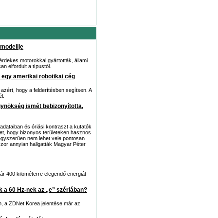
smodellje
 érdekes motorokkal gyártották, állami
n elfordult a típustól.
 egy amerikai robotikai cég
azért, hogy a felderítésben segítsen. A
l.
gynökség ismét bebizonyította,
ataiban és óriási kontraszt a kutatók
t, hogy bizonyos területeken hasznos
t egyszerűen nem lehet vele pontosan
zor annyian hallgatták Magyar Péter
akár 400 kilométerre elegendő energiát
k a 60 Hz-nek az „e” szériában?
n, a ZDNet Korea jelentése már az