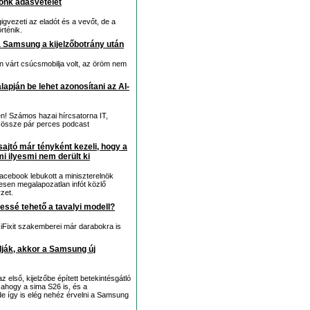
tónk adásvételét
gigvezeti az eladót és a vevőt, de a
rténik.
 Samsung a kijelzőbotrány után
n várt csúcsmobilja volt, az öröm nem
apján be lehet azonosítani az AI-
en! Számos hazai hírcsatorna IT,
juk össze pár perces podcast
tó már tényként kezeli, hogy a
i ilyesmi nem derült ki
Facebook lebukott a miniszterelnök
esen megalapozatlan infót közlő
zet.
essé tehető a tavalyi modell?
z iFixit szakemberei már darabokra is
ulják, akkor a Samsung új
 első, kijelzőbe épített betekintésgátló
, ahogy a sima S26 is, és a
, de így is elég nehéz érvelni a Samsung