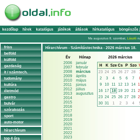
kezdőlap
hírek
katalógus
játékok
állások
hírkatalógus
böngészős 
Ma augusztus 8, szombat,
László
na
friss
Hírarchívum - Számítástechnika - 2026 március 18.
belföld
Év
Hónap
2026 március
külföld
2006
január
H
K
Sze
Cs
P
Szo
gazdaság
2007
február
2008
március
23
24
25
26
27
28
it / számtech.
2009
április
2
3
4
5
6
7
tudomány
2010
május
9
10
11
12
13
14
1
kultúra
2011
június
2012
július
16
17
18
19
20
21
2
életmód
2013
augusztus
23
24
25
26
27
28
2
gastro
2014
2015
30
31
1
2
3
4
bulvár
2016
szórakozás
2017
2018
sport
2019
auto-motor
2020
2021
hírarchívum
2022
2023
top 4 óra