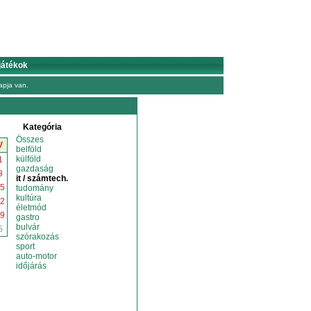
játékok
pja van.
Kategória
Összes
V
belföld
külföld
1
gazdaság
8
it / számtech.
5
tudomány
kultúra
2
életmód
9
gastro
bulvár
5
szórakozás
sport
auto-motor
időjárás