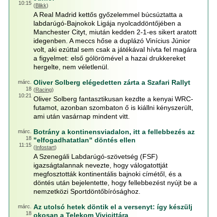
10:15
(
Blikk
)
A Real Madrid kettős győzelemmel búcsúztatta a
labdarúgó-Bajnokok Ligája nyolcaddöntőjében a
Manchester Cityt, miután kedden 2-1-es sikert aratott
idegenben. A meccs hőse a duplázó Vinícius Júnior
volt, aki ezúttal sem csak a játékával hívta fel magára
a figyelmet: első gólörömével a hazai drukkereket
hergelte, nem véletlenül.
Oliver Solberg elégedetten zárta a Szafari Rallyt
márc.
18
(
Racing
)
10:21
Oliver Solberg fantasztikusan kezdte a kenyai WRC-
futamot, azonban szombaton ő is kiállni kényszerült,
ami után vasárnap mindent vitt.
Botrány a kontinensviadalon, itt a fellebbezés az
márc.
18
"elfogadhatatlan" döntés ellen
11:15
(
Infostart
)
A Szenegáli Labdarúgó-szövetség (FSF)
igazságtalannak nevezte, hogy válogatottját
megfosztották kontinentális bajnoki címétől, és a
döntés után bejelentette, hogy fellebbezést nyújt be a
nemzetközi Sportdöntőbírósághoz.
Az utolsó hetek döntik el a versenyt: így készülj
márc.
18
okosan a Telekom Vivicittára