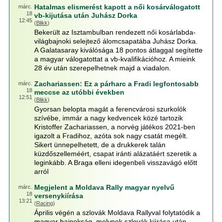
Hatalmas elismerést kapott a női kosárválogatott
márc.
18
vb-kijutása után Juhász Dorka
12:45
(
Blikk
)
Bekerült az Isztambulban rendezett női kosárlabda-
világbajnoki selejtező álomcsapatába Juhász Dorka.
A Galatasaray kiválósága 18 pontos átlaggal segítette
a magyar válogatottat a vb-kvalifikációhoz. A mieink
28 év után szerepelhetnek majd a viadalon.
Zachariassen: Ez a párharc a Fradi legfontosabb
márc.
18
meccse az utóbbi években
12:51
(
Blikk
)
Gyorsan belopta magát a ferencvárosi szurkolók
szívébe, immár a nagy kedvencek közé tartozik
Kristoffer Zachariassen, a norvég játékos 2021-ben
igazolt a Fradihoz, azóta sok nagy csatát megélt.
Sikert ünnepelhetett, de a drukkerek talán
küzdőszelleméért, csapat iránti alázatáért szeretik a
leginkább. A Braga elleni idegenbeli visszavágó előtt
arról
Megjelent a Moldava Rally magyar nyelvű
márc.
18
versenykiírása
13:21
(
Racing
)
Április végén a szlovák Moldava Rallyval folytatódik a
magyar bajnokság, melynek szlovák kiírása után