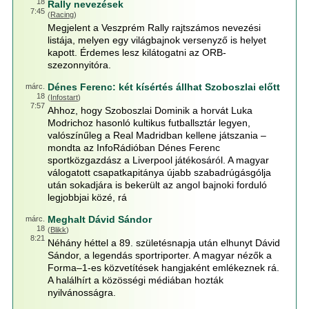
18
Rally nevezések
7:45
(
Racing
)
Megjelent a Veszprém Rally rajtszámos nevezési
listája, melyen egy világbajnok versenyző is helyet
kapott. Érdemes lesz kilátogatni az ORB-
szezonnyitóra.
Dénes Ferenc: két kísértés állhat Szoboszlai előtt
márc.
18
(
Infostart
)
7:57
Ahhoz, hogy Szoboszlai Dominik a horvát Luka
Modrichoz hasonló kultikus futballsztár legyen,
valószínűleg a Real Madridban kellene játszania –
mondta az InfoRádióban Dénes Ferenc
sportközgazdász a Liverpool játékosáról. A magyar
válogatott csapatkapitánya újabb szabadrúgásgólja
után sokadjára is bekerült az angol bajnoki forduló
legjobbjai közé, rá
Meghalt Dávid Sándor
márc.
18
(
Blikk
)
8:21
Néhány héttel a 89. születésnapja után elhunyt Dávid
Sándor, a legendás sportriporter. A magyar nézők a
Forma–1-es közvetítések hangjaként emlékeznek rá.
A halálhírt a közösségi médiában hozták
nyilvánosságra.