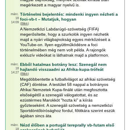
megérkezett a magyar nyelvű is.
Történelmi bejelentés: mindenki ingyen nézheti a
márc.
18
foci-vb-t – Mutatjuk, hogyan
14:09
(
Blikk
)
A Nemzetközi Labdarúgó-szövetség (FIFA)
megerősítette, hogy a szurkolók ingyen nézhetik
majd a nyári világbajnokság egyes mérkőzéseit a
YouTube-on. Ilyen együttműködésre a foci
történelmében még nem volt példa. A rajongók
exkluzív videókat is láthatnak majd a platformon.
Ebből hatalmas botrány lesz: Szenegál nem
márc.
18
hajlandó visszaadni az Afrika-kupa-trófeát
14:27
(
Blikk
)
Megdöbbentette a futballvilágot az afrikai szövetség
(CAF) döntése. A testület 58 nappal a botrányos
Afrikai Nemzetek Kupa-finálé után megfosztotta
elsőségétől a szenegáli válogatottat, és az
ezüstérmes Marokkót "hozta ki" a kiírás
győzteseként. A szenegáli szövetség a nemzetközi
Sportdöntőbírósághoz fordul, főtitkára szerint eszük
ágában sincs áta
Nézd élőben a portugál tereprally vb-futam első
márc.
18