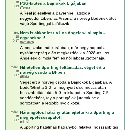
18
PSG-kiütés a Bajnokok Ligájában
0:13
(
Telex
)
A Real jó eséllyel a Bayernnel játszik a
negyeddöntőben, az Arsenal a norvég Bodønek ötöt
vágó Sportinggal találkozik.
Nem is akkor lesz a Los Angeles-i olimpia –
márc.
18
egyeseknek!
0:17
(
Infostart
)
A megszokottnál korábban, már négy nappal a
nyitóünnepség előtt megkezdődik a 2028-as Los
Angeles-i olimpia férfi és női labdarúgótornája.
Hihetetlen Sporting-feltámadás, véget ért a
márc.
18
norvég csoda a Bl-ben
0:17
(
Blikk
)
Véget ért a norvég csoda a Bajnokok Ligájában. A
Bodö/Glimt a 3-0-ra megnyert első meccs után
hosszabbítás után 5-0-ra kikapott a Sporting CP
vendégeként, így a portugálok jutottak be a
sorozatban a legjobb nyolc közé.
Háromgólos hátrány után ejtette ki a Sporting a
márc.
18
meglepetéscsapatot!
0:17
(
rtl.hu
)
A Sporting hatalmas hátrányból felállva, hosszabbítás