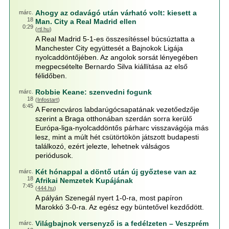
Ahogy az odavágó után várható volt: kiesett a
márc.
18
Man. City a Real Madrid ellen
0:29
(
rtl.hu
)
A Real Madrid 5-1-es összesítéssel búcsúztatta a
Manchester City együttesét a Bajnokok Ligája
nyolcaddöntőjében. Az angolok sorsát lényegében
megpecsételte Bernardo Silva kiállítása az első
félidőben.
Robbie Keane: szenvedni fogunk
márc.
18
(
Infostart
)
6:45
A Ferencváros labdarúgócsapatának vezetőedzője
szerint a Braga otthonában szerdán sorra kerülő
Európa-liga-nyolcaddöntős párharc visszavágója más
lesz, mint a múlt hét csütörtökön játszott budapesti
találkozó, ezért jelezte, lehetnek válságos
periódusok.
Két hónappal a döntő után új győztese van az
márc.
18
Afrikai Nemzetek Kupájának
7:45
(
444.hu
)
A pályán Szenegál nyert 1-0-ra, most papíron
Marokkó 3-0-ra. Az egész egy büntetővel kezdődött.
Világbajnok versenyző is a fedélzeten – Veszprém
márc.