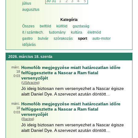
30
31
1
2
3
4
5
július
augusztus
Kategória
Összes
belföld
külföld
gazdaság
it / számtech.
tudomány
kultúra
életmód
gastro
bulvár
szórakozás
sport
auto-motor
időjárás
2026. március 18. szerda
Homofób megjegyzése miatt határozatlan időre
márc.
18
felfüggesztette a Nascar a Ram fiatal
0:03
versenyzőjét
(
USAracing
)
Jó ideig biztosan nem versenyezhet a Nascar égisze
alatt Daniel Dye. A szervezet azután döntött...
Homofób megjegyzése miatt határozatlan időre
márc.
18
felfüggesztette a Nascar a Ram fiatal
0:03
versenyzőjét
(
Racing
)
Jó ideig biztosan nem versenyezhet a Nascar égisze
alatt Daniel Dye. A szervezet azután döntött...