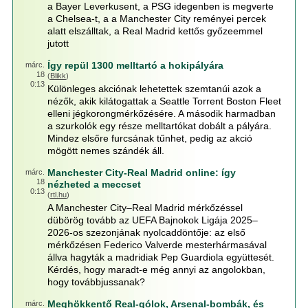
a Bayer Leverkusent, a PSG idegenben is megverte
a Chelsea-t, a a Manchester City reményei percek
alatt elszálltak, a Real Madrid kettős győzeemmel
jutott
Így repül 1300 melltartó a hokipályára
márc.
18
(
Blikk
)
0:13
Különleges akciónak lehetettek szemtanúi azok a
nézők, akik kilátogattak a Seattle Torrent Boston Fleet
elleni jégkorongmérkőzésére. A második harmadban
a szurkolók egy része melltartókat dobált a pályára.
Mindez elsőre furcsának tűnhet, pedig az akció
mögött nemes szándék áll.
Manchester City-Real Madrid online: így
márc.
18
nézheted a meccset
0:13
(
rtl.hu
)
A Manchester City–Real Madrid mérkőzéssel
dübörög tovább az UEFA Bajnokok Ligája 2025–
2026-os szezonjának nyolcaddöntője: az első
mérkőzésen Federico Valverde mesterhármasával
állva hagyták a madridiak Pep Guardiola együttesét.
Kérdés, hogy maradt-e még annyi az angolokban,
hogy továbbjussanak?
Meghökkentő Real-gólok, Arsenal-bombák, és
márc.