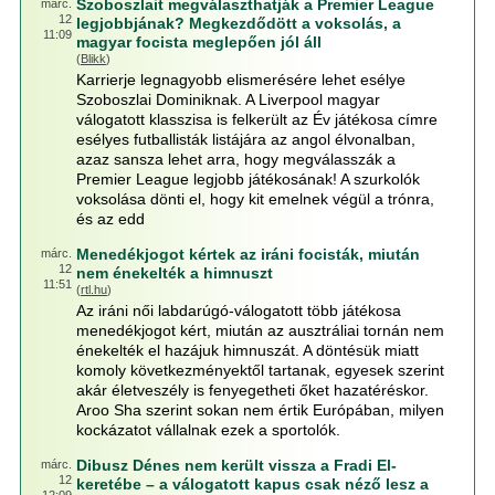
Szoboszlait megválaszthatják a Premier League
márc.
12
legjobbjának? Megkezdődött a voksolás, a
11:09
magyar focista meglepően jól áll
(
Blikk
)
Karrierje legnagyobb elismerésére lehet esélye
Szoboszlai Dominiknak. A Liverpool magyar
válogatott klasszisa is felkerült az Év játékosa címre
esélyes futballisták listájára az angol élvonalban,
azaz sansza lehet arra, hogy megválasszák a
Premier League legjobb játékosának! A szurkolók
voksolása dönti el, hogy kit emelnek végül a trónra,
és az edd
Menedékjogot kértek az iráni focisták, miután
márc.
12
nem énekelték a himnuszt
11:51
(
rtl.hu
)
Az iráni női labdarúgó-válogatott több játékosa
menedékjogot kért, miután az ausztráliai tornán nem
énekelték el hazájuk himnuszát. A döntésük miatt
komoly következményektől tartanak, egyesek szerint
akár életveszély is fenyegetheti őket hazatéréskor.
Aroo Sha szerint sokan nem értik Európában, milyen
kockázatot vállalnak ezek a sportolók.
Dibusz Dénes nem került vissza a Fradi El-
márc.
12
keretébe – a válogatott kapus csak néző lesz a