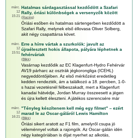
Hatalmas sárdagasztással kezdődött a Szafari
márc.
12
Rally, óriási különbségek a versenyzők között
15:21
(
Racing
)
Óriási esőben és hatalmas sártengerben kezdődött a
Szafari Rally, melynek első éllovasa Oliver Solberg,
akit négy csapattársa követ.
Erre a hírre vártak a szurkolók: javult az
márc.
12
újraélesztett hokis állapota, pályára léphetnek a
15:51
fehérváriak
(
Blikk
)
Vasárnap kezdődik az EC Klagenfurt-Hydro Fehérvár
AV19 párharc az osztrák jégkorongliga (ICEHL)
negyeddöntőjében. Az első mérkőzést eredetileg
kedden rendezték, ám a találkozó a 18. percben, 1-0-
s hazai vezetésnél félbeszakadt, mert a Klagenfurt
kanadai hátvédje, Jordan Murray összeesett a jégen
és újra kellett éleszteni. A játékos szerencsére már
"Tényleg készítenem kell még egy filmet" – ezért
márc.
12
marad le az Oscar-gáláról Lewis Hamilton
16:21
(
Blikk
)
Óriási sikert aratott az F1 film, amelyről csupa jó
véleménnyel voltak a rajongók. Az Oscar-gálán idén
négy kategóriában is díjat nyerhet az alkotás,