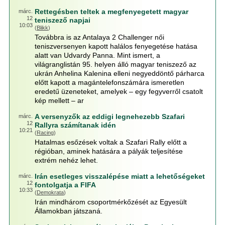
Rettegésben teltek a megfenyegetett magyar
márc.
12
teniszező napjai
10:03
(
Blikk
)
Továbbra is az Antalaya 2 Challenger női
teniszversenyen kapott halálos fenyegetése hatása
alatt van Udvardy Panna. Mint ismert, a
világranglistán 95. helyen álló magyar teniszező az
ukrán Anhelina Kalenina elleni negyeddöntő párharca
előtt kapott a magántelefonszámára ismeretlen
eredetű üzeneteket, amelyek – egy fegyverről csatolt
kép mellett – ar
A versenyzők az eddigi legnehezebb Szafari
márc.
12
Rallyra számítanak idén
10:21
(
Racing
)
Hatalmas esőzések voltak a Szafari Rally előtt a
régióban, aminek hatására a pályák teljesítése
extrém nehéz lehet.
Irán esetleges visszalépése miatt a lehetőségeket
márc.
12
fontolgatja a FIFA
10:33
(
Demokrata
)
Irán mindhárom csoportmérkőzését az Egyesült
Államokban játszaná.