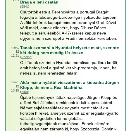
12:09
Braga elleni csatán
(
Blikk
)
Csütörtök este a Ferencváros a portugál Bragát
fogadja a labdarúgó-Európa-liga nyolcaddöntőjében.
A zöld-fehérek kapuját minden bizonnyal Gróf Dávid
védi majd, annak ellenére, hogy Dibusz Dénes
felépült a sérüléséből. A 47-szeres kapus neve
ugyanis nem szerepel a Fradi nemzeközi keretében.
Tanak szomorú a Hyundai helyzete miatt, szerinte
márc.
12
két dolog nem mindig fér össze
12:21
(
Racing
)
Ott Tanak szerint a Hyundai morálisan padlóra került,
amit befolyásol a gyártó két vb-programja, innen, ha
nehéz is, nem lehetetlen felállni.
Akár már a nyártól visszatérhet a kispadra Jürgen
márc.
12
Klopp, de nem a Real Madridnál
13:15
(
Blikk
)
Újabb fejlemények láttak napvilágot Jürgen Klopp és
a Red Bull állítólag romlásnak indult kapcsolatáról.
Német sajtóértesülések ugyanis most cáfolják a
korábbi híreket, amelyek szerint az energiaital-gyártó
vállalat elégedetlen lenne globális
futballigazgatójának munkájával. Ennek ellenére
egyáltalán nem zárható ki, hogy Szoboszlai Dominik