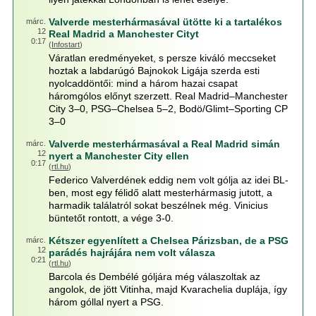
Valverde mesterhármasával ütötte ki a tartalékos
márc.
12
Real Madrid a Manchester Cityt
0:17
(
Infostart
)
Váratlan eredményeket, s persze kiváló meccseket
hoztak a labdarúgó Bajnokok Ligája szerda esti
nyolcaddöntői: mind a három hazai csapat
háromgólos előnyt szerzett. Real Madrid–Manchester
City 3–0, PSG–Chelsea 5–2, Bodö/Glimt–Sporting CP
3–0
Valverde mesterhármasával a Real Madrid simán
márc.
12
nyert a Manchester City ellen
0:17
(
rtl.hu
)
Federico Valverdének eddig nem volt gólja az idei BL-
ben, most egy félidő alatt mesterhármasig jutott, a
harmadik találatról sokat beszélnek még. Vinicius
büntetőt rontott, a vége 3-0.
Kétszer egyenlített a Chelsea Párizsban, de a PSG
márc.
12
parádés hajrájára nem volt válasza
0:21
(
rtl.hu
)
Barcola és Dembélé góljára még válaszoltak az
angolok, de jött Vitinha, majd Kvarachelia duplája, így
három góllal nyert a PSG.