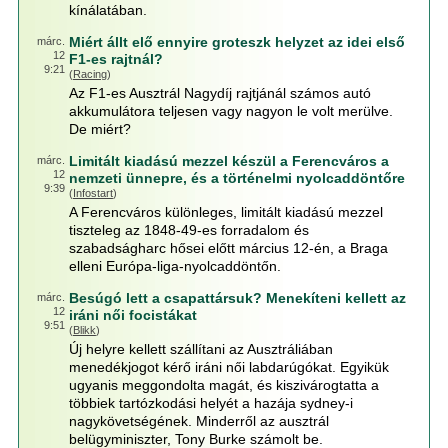
kínálatában.
Miért állt elő ennyire groteszk helyzet az idei első
márc.
12
F1-es rajtnál?
9:21
(
Racing
)
Az F1-es Ausztrál Nagydíj rajtjánál számos autó
akkumulátora teljesen vagy nagyon le volt merülve.
De miért?
Limitált kiadású mezzel készül a Ferencváros a
márc.
12
nemzeti ünnepre, és a történelmi nyolcaddöntőre
9:39
(
Infostart
)
A Ferencváros különleges, limitált kiadású mezzel
tiszteleg az 1848-49-es forradalom és
szabadságharc hősei előtt március 12-én, a Braga
elleni Európa-liga-nyolcaddöntőn.
Besúgó lett a csapattársuk? Menekíteni kellett az
márc.
12
iráni női focistákat
9:51
(
Blikk
)
Új helyre kellett szállítani az Ausztráliában
menedékjogot kérő iráni női labdarúgókat. Egyikük
ugyanis meggondolta magát, és kiszivárogtatta a
többiek tartózkodási helyét a hazája sydney-i
nagykövetségének. Minderről az ausztrál
belügyminiszter, Tony Burke számolt be.