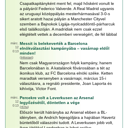
Csapatkapitányként ment fel, majd hősként vonult le
a pályáról Federico Valverde. A Real Madrid ugyanis
az uruguayi középpályás mesterhármasával 3-0-s
sikert aratott hazai pályán a Manchester Cityvel
szemben a Bajnokok Ligája-nyolcaddöntő-párharcuk
első találkozóján. A madridiak nem csak ezzel
elégtételt vettek a decemberi vereségért, de fél lábbal
Messit is belekeverték a Barcelona
márc.
12
elnökválasztási kampányába – vasárnap eldől
0:13
minden!
(
Infostart
)
Nem csak Magyarországon folyik kampány, hanem
Barcelonában is. A katalánok fővárosában a tét az
ikonikus klub, az FC Barcelona elnöki széke. Ketten
maradtak versenyben a vasárnapi, március 15-i
választásra, a regnáló presidente, Joan Laporta és
kihívója, Víctor Font.
Percekre volt a Leverkusen az Arsenal
márc.
12
legyőzésétől, döntetlen a vége
0:13
(
rtl.hu
)
Először került hátrányba az Arsenal ebben a BL-
idényben, de Andrich fejesgóljára a hajrában Havertz
büntetőből válaszolni tudott. A Leverkusen jobb volt,
ilyen játékkal Londonban is lehet esélye.