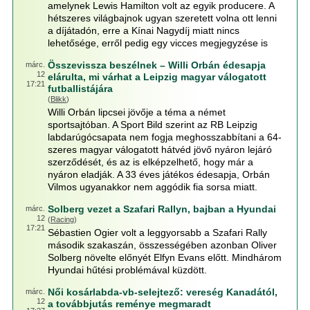
amelynek Lewis Hamilton volt az egyik producere. A
hétszeres világbajnok ugyan szeretett volna ott lenni
a díjátadón, erre a Kínai Nagydíj miatt nincs
lehetősége, erről pedig egy vicces megjegyzése is
Összevissza beszélnek – Willi Orbán édesapja
márc.
12
elárulta, mi várhat a Leipzig magyar válogatott
17:21
futballistájára
(
Blikk
)
Willi Orbán lipcsei jövője a téma a német
sportsajtóban. A Sport Bild szerint az RB Leipzig
labdarúgócsapata nem fogja meghosszabbítani a 64-
szeres magyar válogatott hátvéd jövő nyáron lejáró
szerződését, és az is elképzelhető, hogy már a
nyáron eladják. A 33 éves játékos édesapja, Orbán
Vilmos ugyanakkor nem aggódik fia sorsa miatt.
Solberg vezet a Szafari Rallyn, bajban a Hyundai
márc.
12
(
Racing
)
17:21
Sébastien Ogier volt a leggyorsabb a Szafari Rally
második szakaszán, összességében azonban Oliver
Solberg növelte előnyét Elfyn Evans előtt. Mindhárom
Hyundai hűtési problémával küzdött.
Női kosárlabda-vb-selejtező: vereség Kanadától,
márc.
12
a továbbjutás reménye megmaradt