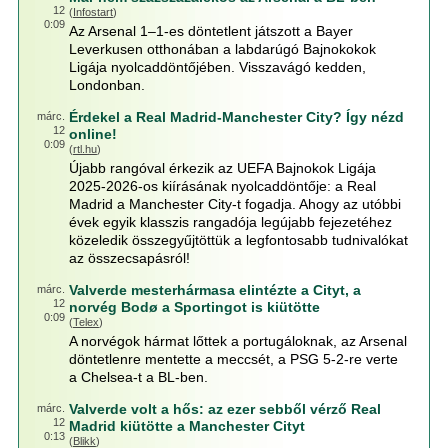
12
(
Infostart
)
0:09
Az Arsenal 1–1-es döntetlent játszott a Bayer
Leverkusen otthonában a labdarúgó Bajnokokok
Ligája nyolcaddöntőjében. Visszavágó kedden,
Londonban.
Érdekel a Real Madrid-Manchester City? Így nézd
márc.
12
online!
0:09
(
rtl.hu
)
Újabb rangóval érkezik az UEFA Bajnokok Ligája
2025-2026-os kiírásának nyolcaddöntője: a Real
Madrid a Manchester City-t fogadja. Ahogy az utóbbi
évek egyik klasszis rangadója legújabb fejezetéhez
közeledik összegyűjtöttük a legfontosabb tudnivalókat
az összecsapásról!
Valverde mesterhármasa elintézte a Cityt, a
márc.
12
norvég Bodø a Sportingot is kiütötte
0:09
(
Telex
)
A norvégok hármat lőttek a portugáloknak, az Arsenal
döntetlenre mentette a meccsét, a PSG 5-2-re verte
a Chelsea-t a BL-ben.
Valverde volt a hős: az ezer sebből vérző Real
márc.
12
Madrid kiütötte a Manchester Cityt
0:13
(
Blikk
)