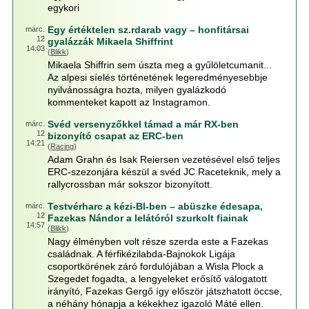
egykori
Egy értéktelen sz.rdarab vagy – honfitársai
márc.
12
gyalázzák Mikaela Shiffrint
14:03
(
Blikk
)
Mikaela Shiffrin sem úszta meg a gyűlöletcumanit...
Az alpesi síelés történetének legeredményesebbje
nyilvánosságra hozta, milyen gyalázkodó
kommenteket kapott az Instagramon.
Svéd versenyzőkkel támad a már RX-ben
márc.
12
bizonyító csapat az ERC-ben
14:21
(
Racing
)
Adam Grahn és Isak Reiersen vezetésével első teljes
ERC-szezonjára készül a svéd JC Raceteknik, mely a
rallycrossban már sokszor bizonyított.
Testvérharc a kézi-Bl-ben – abüszke édesapa,
márc.
12
Fazekas Nándor a lelátóról szurkolt fiainak
14:57
(
Blikk
)
Nagy élményben volt része szerda este a Fazekas
családnak. A férfikézilabda-Bajnokok Ligája
csoportkörének záró fordulójában a Wisla Plock a
Szegedet fogadta, a lengyeleket erősítő válogatott
irányító, Fazekas Gergő így először játszhatott öccse,
a néhány hónapja a kékekhez igazoló Máté ellen.