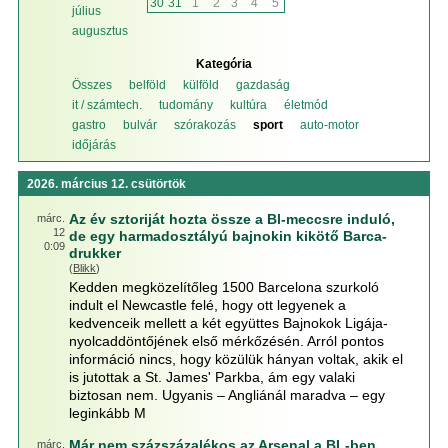
30
31
1
2
3
4
5
július
augusztus
Kategória
Összes
belföld
külföld
gazdaság
it / számtech.
tudomány
kultúra
életmód
gastro
bulvár
szórakozás
sport
auto-motor
időjárás
2026. március 12. csütörtök
Az év sztoriját hozta össze a Bl-meccsre induló,
márc.
12
de egy harmadosztályú bajnokin kikötő Barca-
0:09
drukker
(
Blikk
)
Kedden megközelítőleg 1500 Barcelona szurkoló
indult el Newcastle felé, hogy ott legyenek a
kedvenceik mellett a két együttes Bajnokok Ligája-
nyolcaddöntőjének első mérkőzésén. Arról pontos
információ nincs, hogy közülük hányan voltak, akik el
is jutottak a St. James' Parkba, ám egy valaki
biztosan nem. Ugyanis – Angliánál maradva – egy
leginkább M
Már nem százszázalékos az Arsenal a BL-ben
márc.