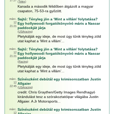
17:27
(
Telex
)
Kanada a második félidőben átgázolt a magyar
csapaton, 75-53-ra győzött.
Sajtó: Tényleg jön a ‘Mint a villám’ folytatása?
márc.
12
Egy hollywoodi forgatókönyvíró máris a Nascar
21:21
paddockját járja
(
USAracing
)
Pletykálják egy ideje, de most úgy tűnik tényleg zöld
utat kaphat a ‘Mint a villám’...
Sajtó: Tényleg jön a ‘Mint a villám’ folytatása?
márc.
12
Egy hollywoodi forgatókönyvíró máris a Nascar
21:21
paddockját járja
(
Racing
)
Pletykálják egy ideje, de most úgy tűnik tényleg zöld
utat kaphat a ‘Mint a villám’...
Színészként debütál egy krimisorozatban Justin
márc.
12
Allgaier
22:45
(
USAracing
)
credit: Chris Graythen/Getty Images Rendhagyó
kirándulást tesz a szórakoztatóipar világába Justin
Allgaier. A Jr Motorsports...
Színészként debütál egy krimisorozatban Justin
márc.
12
Allgaier