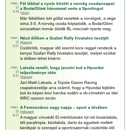
Fél lábbal a nyolc között a norvég csodacsapat:
márc.
12
a Bodø/Glimt hárommal verte a Sportingot
0:33
(
rtl.hu
)
Már félidőben két góllal vezettek a norvégok, a vége
sima 3-0. A norvég csoda folytatódik, a Bodø/Glimt
sorozatban immár ötödik BL-meccsét nyerte meg.
Nézd élőben a Szafari Rally hivatalos tesztjét
márc.
12
(
Racing
)
5:57
Csütörtök, magyar idő szerint kora reggel rendezik a
kenyai Szafari Rally hivatalos tesztjét, melyet ezúttal
is élőben lehet kísérni.
Latvala reméli, hogy javulni tud a Hyundai
márc.
12
teljesítménye idén
8:21
(
Racing
)
Jari-Matti Latvala, a Toyota Gazoo Racing
csapatvezetője arra számít, hogy a Hyundai fejlődni
tud és képes lesz harcba szállni a vb-címekért az idei
WRC-szezon során.
A Ferencváros nagy napja – sport a tévében
márc.
12
(
Infostart
)
8:27
A magyar címvédő El-mérkőzésén túl női kosárlabda,
téli paralimpia, kézilabda, darts és egyebek mellett
kerékpár is szerepel a sportcsatornák csütörtöki élő