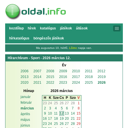
kezdőlap
hírek
katalógus
játékok
állások
hírkatalógus
böngészős játékok
Ma augusztus 10, hétfő,
Lőrinc
napja van.
Hírarchívum - Sport - 2026 március 12.
Év
2006
2007
2008
2009
2010
2011
2012
2013
2014
2015
2016
2017
2018
2019
2020
2021
2022
2023
2024
2025
2026
Hónap
2026 március
január
H
K
Sze
Cs
P
Szo
V
február
23
24
25
26
27
28
1
2
3
4
5
6
7
8
március
9
10
11
12
13
14
15
április
16
17
18
19
20
21
22
május
23
24
25
26
27
28
29
június