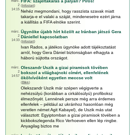
FIFA: szájeltakarás a pályán? Piros!
márc.
2
(
Infostart
)
14:15
Nehéz megmondani, hogy rasszista szavak miatt
takarja-e el valaki a száját, mindenesetre ezért járna
a kiállítás a FIFA elnöke szerint.
Ügynöke újabb hírt közölt az Iránban játszó Gera
márc.
2
Dániellel kapcsolatban
14:33
(
Infostart
)
Ivan Rados, a játékos ügynöke adott tájékoztatást
arról, hogy Gera Dániel biztonságban elhagyta a
háború sújtotta országot.
Oleszandr Uszik a gizai piramisok tövében
márc.
2
bokszol a világbajnoki címért, ellenfelének
14:57
ökölvívóként egyetlen meccse volt
(
Blikk
)
Olekszandr Uszik már szépen végigverte a
nehézsúlyú (korábban a cirkálósúlyú) profiboksz
élmezőnyét. Lennének persze még arra érdemes
ellenfelek – például az ukránhoz hasonlóan még
veretlen német Agit Kabayel), de Uszik más utat
választott: Egyiptomban a gízai piramisok tövében a
kickbokszlegenda Rico Verhoeven ellen lép ringbe.
Anyagilag biztos me