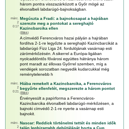
három pontra visszazárkózott a Győr mögé az
élvonalbeli labdarúgó-bajnokságban.
Megúszta a Fradi: a bajnokcsapat a hajrában
márc.
2
szerezte meg a pontokat a sereghajtó
0:17
Kazincbarcika ellen
(
Blikk
)
A címvédő Ferencváros hazai pályán a hajrában
fordítva 2-1-re legyőzte a sereghajtó Kazincbarcikát a
labdarúgó Fizz Liga 24. fordulójának vasárnap esti
zárómérkőzésén. A sikerrel a Európa-ligában
nyolcaddöntős fővárosi együttes hátránya három
pont maradt az éllovas Győrrel szemben, míg a
vendégek sorozatban negyedik kudarcukkal még
reménytelenebb h
Hiába remekelt a Kazincbarcika, a Ferencváros
márc.
2
begyűrte ellenfelét, megszerezte a három pontot
0:21
(
Blikk
)
Érvényesült a papírforma a Ferencváros-
Kazincbarcika élvonalbeli labdarúgó-mérkőzésen, a
bajnoki címvédő 2-1-re nyerte a vasárnap esti
bajnokit.
Nascar: Reddick történelmi tettét és minden idők
márc.
2
talán legbizarrabb debütálását hozta a Cup