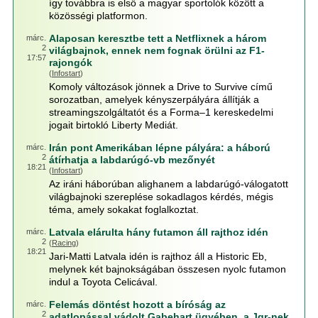
így továbbra is első a magyar sportolók között a
közösségi platformon.
Alaposan keresztbe tett a Netflixnek a három
márc.
2
világbajnok, ennek nem fognak örülni az F1-
17:57
rajongók
(
Infostart
)
Komoly változások jönnek a Drive to Survive című
sorozatban, amelyek kényszerpályára állítják a
streamingszolgáltatót és a Forma–1 kereskedelmi
jogait birtokló Liberty Mediát.
Irán pont Amerikában lépne pályára: a háború
márc.
2
átírhatja a labdarúgó-vb mezőnyét
18:21
(
Infostart
)
Az iráni háborúban alighanem a labdarúgó-válogatott
világbajnoki szereplése sokadlagos kérdés, mégis
téma, amely sokakat foglalkoztat.
Latvala elárulta hány futamon áll rajthoz idén
márc.
2
(
Racing
)
18:21
Jari-Matti Latvala idén is rajthoz áll a Historic Eb,
melynek két bajnokságában összesen nyolc futamon
indul a Toyota Celicával.
Felemás döntést hozott a bíróság az
márc.
2
adatlopással vádolt Gabehart ügyében, a Jgr-nek