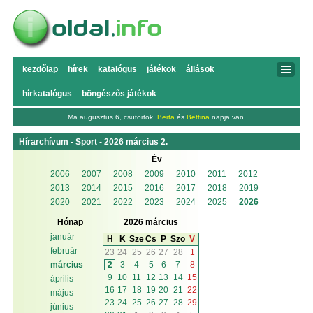
kezdőlap
hírek
katalógus
játékok
állások
hírkatalógus
böngészős játékok
Ma augusztus 6, csütörtök,
Berta
és
Bettina
napja van.
Hírarchívum - Sport - 2026 március 2.
Év
2006
2007
2008
2009
2010
2011
2012
2013
2014
2015
2016
2017
2018
2019
2020
2021
2022
2023
2024
2025
2026
Hónap
2026 március
január
H
K
Sze
Cs
P
Szo
V
február
23
24
25
26
27
28
1
2
3
4
5
6
7
8
március
9
10
11
12
13
14
15
április
16
17
18
19
20
21
22
május
23
24
25
26
27
28
29
június