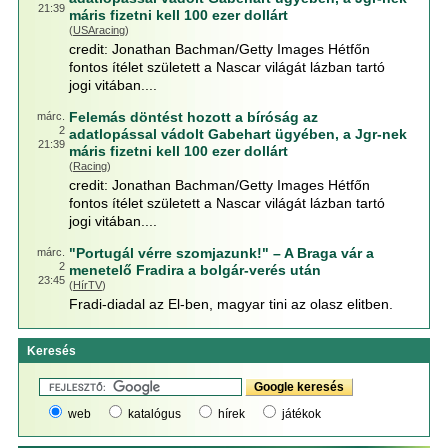
21:39
máris fizetni kell 100 ezer dollárt
(
USAracing
)
credit: Jonathan Bachman/Getty Images Hétfőn
fontos ítélet született a Nascar világát lázban tartó
jogi vitában....
Felemás döntést hozott a bíróság az
márc.
2
adatlopással vádolt Gabehart ügyében, a Jgr-nek
21:39
máris fizetni kell 100 ezer dollárt
(
Racing
)
credit: Jonathan Bachman/Getty Images Hétfőn
fontos ítélet született a Nascar világát lázban tartó
jogi vitában....
"Portugál vérre szomjazunk!" – A Braga vár a
márc.
2
menetelő Fradira a bolgár-verés után
23:45
(
HírTV
)
Fradi-diadal az El-ben, magyar tini az olasz elitben.
Keresés
web
katalógus
hírek
játékok