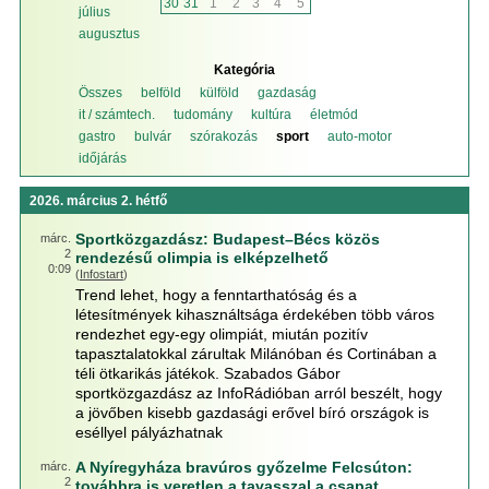
30
31
1
2
3
4
5
július
augusztus
Kategória
Összes
belföld
külföld
gazdaság
it / számtech.
tudomány
kultúra
életmód
gastro
bulvár
szórakozás
sport
auto-motor
időjárás
2026. március 2. hétfő
Sportközgazdász: Budapest–Bécs közös
márc.
2
rendezésű olimpia is elképzelhető
0:09
(
Infostart
)
Trend lehet, hogy a fenntarthatóság és a
létesítmények kihasználtsága érdekében több város
rendezhet egy-egy olimpiát, miután pozitív
tapasztalatokkal zárultak Milánóban és Cortinában a
téli ötkarikás játékok. Szabados Gábor
sportközgazdász az InfoRádióban arról beszélt, hogy
a jövőben kisebb gazdasági erővel bíró országok is
eséllyel pályázhatnak
A Nyíregyháza bravúros győzelme Felcsúton:
márc.
2
továbbra is veretlen a tavasszal a csapat