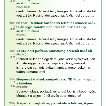
4:51
austini futama
(
USAracing
)
credit: James Gilbert/Getty Images Történelmi startot
vett a 23Xi Racing idei szezonja. A Michael Jordan...
Nascar: Reddick történelmi tettét és minden idők
márc.
2
talán legbizarrabb debütálását hozta a Cup
4:51
austini futama
(
Racing
)
credit: James Gilbert/Getty Images Történelmi startot
vett a 23Xi Racing idei szezonja. A Michael Jordan...
Az M-Sport javítaná Armstrong szerelői tudását
márc.
2
(
Racing
)
8:21
Richard Millener elégedett újonc versenyzőjével, Jon
Armstronggal, azonban úgy érzi, hogy műszaki
ismeretein van mit javítani, amit a versenyeken is
tudna kamatoztatni.
Megyeszékhelyek rangadója az NB II-ben – sport
márc.
2
a tévében
8:57
(
Infostart
)
Spanyol, olasz, portugál és angol foci is a képernyőn.
Mutatjuk a teljes hétfői tévés sportkínálatot!
Tragédia: meghalt egy szurkoló a lelátón, 4 perc
márc.