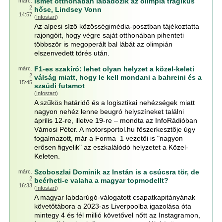
Ismét otthonában lábadozik az olimpia tragikus
márc.
2
hőse, Lindsey Vonn
14:57
(
Infostart
)
Az alpesi síző közösségimédia-posztban tájékoztatta
rajongóit, hogy végre saját otthonában pihenteti
többször is megoperált bal lábát az olimpián
elszenvedett törés után.
F1-es szakíró: lehet olyan helyzet a közel-keleti
márc.
2
válság miatt, hogy le kell mondani a bahreini és a
15:45
szaúdi futamot
(
Infostart
)
A szűkös határidő és a logisztikai nehézségek miatt
nagyon nehéz lenne beugró helyszíneket találni
április 12-re, illetve 19-re – mondta az InfoRádióban
Vámosi Péter. A motorsportol.hu főszerkesztője úgy
fogalmazott, már a Forma–1 vezetői is "nagyon
erősen figyelik" az eszkalálódó helyzetet a Közel-
Keleten.
Szoboszlai Dominik az Instán is a csúcsra tör, de
márc.
2
beérheti-e valaha a magyar topmodellt?
16:33
(
Infostart
)
A magyar labdarúgó-válogatott csapatkapitányának
követőtábora a 2023-as Liverpoolba igazolása óta
mintegy 4 és fél millió követővel nőtt az Instagramon,