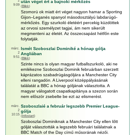
2
után véget ért a bajnoki mérkőzés
9:09
(
Blikk
)
Szomorú ok miatt ért véget nagyon hamar a Sporting
Gijon–Leganés spanyol másodosztályú labdarúgó-
mérkőzés. Egy szurkoló életéért percekig küzdöttek
az orvosi személyzet tagjai, ám nem sikerült
megmenteni az életét. Az összecsapást hétfőn este
folytatják.
Ismét Szoboszlai Dominiké a hónap gólja
márc.
2
Angliában
9:51
(
Blikk
)
Szinte nincs is olyan magyar futballszurkoló, aki ne
emlékezne Szoboszlai Dominik februárban szerzett
káprázatos szabadrúgásgóljára a Manchester City
elleni rangadón. A Liverpool középpályásának
találatát a BBC a hónap góljának választotta. A
magyar válogatott csapatkapitánya a szezon során
nem először zsebelte be ezt az elismerést.
Szoboszlaié a február legszebb Premier League-
márc.
2
gólja
10:15
(
Infostart
)
Szoboszlai Dominiknak a Manchester City ellen lőtt
gólját választották a legszebb februári találatnak a
BBC Match of the Day című műsorának nézői.