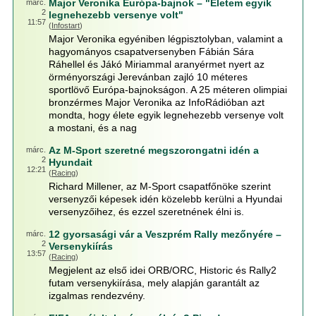
Major Veronika Európa-bajnok – "Életem egyik
márc.
2
legnehezebb versenye volt"
11:57
(
Infostart
)
Major Veronika egyéniben légpisztolyban, valamint a
hagyományos csapatversenyben Fábián Sára
Ráhellel és Jákó Miriammal aranyérmet nyert az
örményországi Jerevánban zajló 10 méteres
sportlövő Európa-bajnokságon. A 25 méteren olimpiai
bronzérmes Major Veronika az InfoRádióban azt
mondta, hogy élete egyik legnehezebb versenye volt
a mostani, és a nag
Az M-Sport szeretné megszorongatni idén a
márc.
2
Hyundait
12:21
(
Racing
)
Richard Millener, az M-Sport csapatfőnöke szerint
versenyzői képesek idén közelebb kerülni a Hyundai
versenyzőihez, és ezzel szeretnének élni is.
12 gyorsasági vár a Veszprém Rally mezőnyére –
márc.
2
Versenykiírás
13:57
(
Racing
)
Megjelent az első idei ORB/ORC, Historic és Rally2
futam versenykiírása, mely alapján garantált az
izgalmas rendezvény.