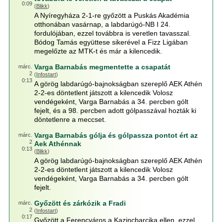
0:09
(
Blikk
)
A Nyíregyháza 2-1-re győzött a Puskás Akadémia
otthonában vasárnap, a labdarúgó-NB I 24.
fordulójában, ezzel továbbra is veretlen tavasszal.
Bódog Tamás együttese sikerével a Fizz Ligában
megelőzte az MTK-t és már a kilencedik.
Varga Barnabás megmentette a csapatát
márc.
2
(
Infostart
)
0:13
A görög labdarúgó-bajnokságban szereplő AEK Athén
2-2-es döntetlent játszott a kilencedik Volosz
vendégeként, Varga Barnabás a 34. percben gólt
fejelt, és a 98. percben adott gólpasszával hozták ki
döntetlenre a meccset.
Varga Barnabás gólja és gólpassza pontot ért az
márc.
2
Aek Athénnak
0:13
(
Blikk
)
A görög labdarúgó-bajnokságban szereplő AEK Athén
2-2-es döntetlent játszott a kilencedik Volosz
vendégeként, Varga Barnabás a 34. percben gólt
fejelt.
Győzött és zárkózik a Fradi
márc.
2
(
Infostart
)
0:17
Győzött a Ferencváros a Kazincbarcika ellen, ezzel