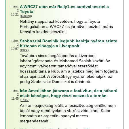
A WRC27 után már Rally1-es autóval tesztel a
márc.
2
Toyota
10:21
(
Racing
)
Néhány nappal azt követően, hogy a Toyota
Portugáliában a WRC27-es járművel tesztelt, máris
Kenyára kezdett készülni.
Szoboszlai Dominik legjobb barátja nyáron szinte
márc.
2
biztosan elhagyja a Liverpoolt
10:57
(
Blikk
)
Továbbra sincs megállapodás a Liverpool
labdarúgócsapata és Mohamed Szalah között. Az
egyiptomi válogatott támadóval szerződést
hosszabbítana a klub, ám a játékos még nem fogadta
el az ajánlatot. A vörösök így nyáron eladhatják, ez
pedig Szoboszlai Dominikot is érintené.
Irán Amerikában játszana a foci-vb-n, de a háború
márc.
2
miatt kétséges, hogy részt vesznek a tornán
11:45
(
Telex
)
Az iráni bajnokság leállt, a fociszövetség elnöke nem
táplál nagy reményeket a vb-részvétel iránt. Katar
lemondta az argentin–spanyol meccs
megrendezését.