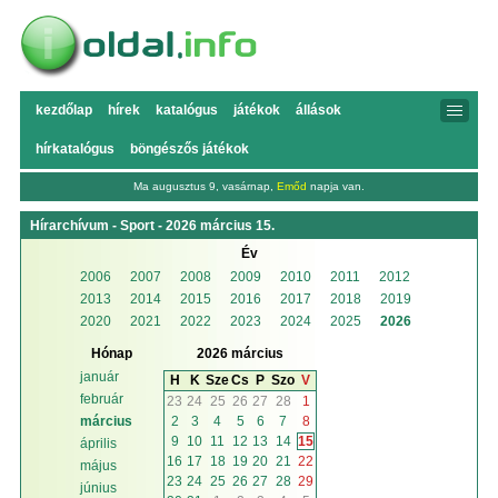
kezdőlap
hírek
katalógus
játékok
állások
hírkatalógus
böngészős játékok
Ma augusztus 9, vasárnap,
Emőd
napja van.
Hírarchívum - Sport - 2026 március 15.
Év
2006
2007
2008
2009
2010
2011
2012
2013
2014
2015
2016
2017
2018
2019
2020
2021
2022
2023
2024
2025
2026
Hónap
2026 március
január
H
K
Sze
Cs
P
Szo
V
február
23
24
25
26
27
28
1
2
3
4
5
6
7
8
március
9
10
11
12
13
14
15
április
16
17
18
19
20
21
22
május
23
24
25
26
27
28
29
június