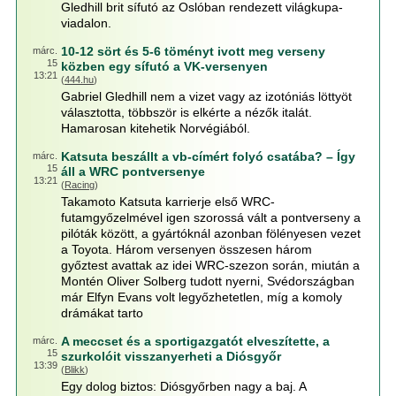
Gledhill brit sífutó az Oslóban rendezett világkupa-
viadalon.
10-12 sört és 5-6 töményt ivott meg verseny
márc.
15
közben egy sífutó a VK-versenyen
13:21
(
444.hu
)
Gabriel Gledhill nem a vizet vagy az izotóniás löttyöt
választotta, többször is elkérte a nézők italát.
Hamarosan kitehetik Norvégiából.
Katsuta beszállt a vb-címért folyó csatába? – Így
márc.
15
áll a WRC pontversenye
13:21
(
Racing
)
Takamoto Katsuta karrierje első WRC-
futamgyőzelmével igen szorossá vált a pontverseny a
pilóták között, a gyártóknál azonban fölényesen vezet
a Toyota. Három versenyen összesen három
győztest avattak az idei WRC-szezon során, miután a
Montén Oliver Solberg tudott nyerni, Svédországban
már Elfyn Evans volt legyőzhetetlen, míg a komoly
drámákat tarto
A meccset és a sportigazgatót elveszítette, a
márc.
15
szurkolóit visszanyerheti a Diósgyőr
13:39
(
Blikk
)
Egy dolog biztos: Diósgyőrben nagy a baj. A