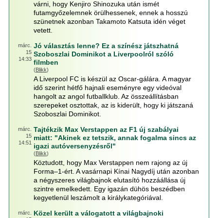
várni, hogy Kenjiro Shinozuka után ismét
futamgyőzelemnek örülhessenek, ennek a hosszú
szünetnek azonban Takamoto Katsuta idén véget
vetett.
Jó választás lenne? Ez a színész játszhatná
márc.
15
Szoboszlai Dominikot a Liverpoolról szóló
14:33
filmben
(
Blikk
)
A Liverpool FC is készül az Oscar-gálára. A magyar
idő szerint hétfő hajnali eseményre egy videóval
hangolt az angol futballklub. Az összeállításban
szerepeket osztottak, az is kiderült, hogy ki játszaná
Szoboszlai Dominikot.
Tajtékzik Max Verstappen az F1 új szabályai
márc.
15
miatt: "Akinek ez tetszik, annak fogalma sincs az
14:51
igazi autóversenyzésről"
(
Blikk
)
Köztudott, hogy Max Verstappen nem rajong az új
Forma–1-ért. A vasárnapi Kínai Nagydíj után azonban
a négyszeres világbajnok elutasító hozzáállása új
szintre emelkedett. Egy igazán dühös beszédben
kegyetlenül leszámolt a királykategóriával.
Közel került a válogatott a világbajnoki
márc.