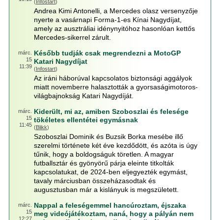
(
Infostart
)
Andrea Kimi Antonelli, a Mercedes olasz versenyzője
nyerte a vasárnapi Forma-1-es Kínai Nagydíjat,
amely az ausztráliai idénynyitóhoz hasonlóan kettős
Mercedes-sikerrel zárult.
Később tudják csak megrendezni a MotoGP
márc.
15
Katari Nagydíjat
11:39
(
Infostart
)
Az iráni háborúval kapcsolatos biztonsági aggályok
miatt novemberre halasztották a gyorsaságimotoros-
világbajnokság Katari Nagydíját.
Kiderült, mi az, amiben Szoboszlai és felesége
márc.
15
tökéletes ellentétei egymásnak
11:45
(
Blikk
)
Szoboszlai Dominik és Buzsik Borka mesébe illő
szerelmi története két éve kezdődött, és azóta is úgy
tűnik, hogy a boldogságuk töretlen. A magyar
futballsztár és gyönyörű párja eleinte titkolták
kapcsolatukat, de 2024-ben eljegyezték egymást,
tavaly márciusban összeházasodtak és
augusztusban már a kislányuk is megszületett.
Nappal a feleségemmel hancúroztam, éjszaka
márc.
15
meg videójátékoztam, naná, hogy a pályán nem
12:27