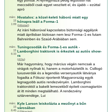
egy ponttal. A Nyíregyháza pedig legutóbbi hat
meccséből csak egyet veszített el, és újabb – ezúttal
apró
Hivatalos: a közel-keleti háború miatt egy
márc.
15
hónapra leáll a Forma–1
1:09
(
Infostart
)
Az iráni háborúval kapcsolatos biztonsági aggályok
miatt áprilisban biztosan nem lesz Forma–1-es futam
Bahreinben és Szaúd-Arábiában sem.
Tuningcsodák és Forma-1-es autók -
márc.
15
Lamborghini traktorok is érkeztek az autós show-
6:33
ra
(
rtl.hu
)
Már hagyomány, hogy március végén nemcsak a
virágok nyílnak ki, hanem a motorháztetők is. Csillogó
luxusverdák és a legendás versenyautók látványa
fogadta a Fókusz riporterét Magyarország egyik
legnagyobb autós rendezvényén. Lamborghini
traktoroktól a bakelit lemezekből épített csomagtartón
át itt minden megtalálható. A rendezvény
sztárvendége, Lui
Kyle Larson leiskolázta a mezőnyt a bűn
márc.
15
városában
6:45
(
USAracing
)