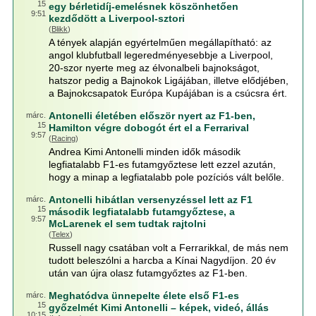
15
egy bérletidíj-emelésnek köszönhetően
9:51
kezdődött a Liverpool-sztori
(
Blikk
)
A tények alapján egyértelműen megállapítható: az
angol klubfutball legeredményesebbje a Liverpool,
20-szor nyerte meg az élvonalbeli bajnokságot,
hatszor pedig a Bajnokok Ligájában, illetve elődjében,
a Bajnokcsapatok Európa Kupájában is a csúcsra ért.
Antonelli életében először nyert az F1-ben,
márc.
15
Hamilton végre dobogót ért el a Ferrarival
9:57
(
Racing
)
Andrea Kimi Antonelli minden idők második
legfiatalabb F1-es futamgyőztese lett ezzel azután,
hogy a minap a legfiatalabb pole pozíciós vált belőle.
Antonelli hibátlan versenyzéssel lett az F1
márc.
15
második legfiatalabb futamgyőztese, a
9:57
McLarenek el sem tudtak rajtolni
(
Telex
)
Russell nagy csatában volt a Ferrarikkal, de más nem
tudott beleszólni a harcba a Kínai Nagydíjon. 20 év
után van újra olasz futamgyőztes az F1-ben.
Meghatódva ünnepelte élete első F1-es
márc.
15
győzelmét Kimi Antonelli – képek, videó, állás
10:15