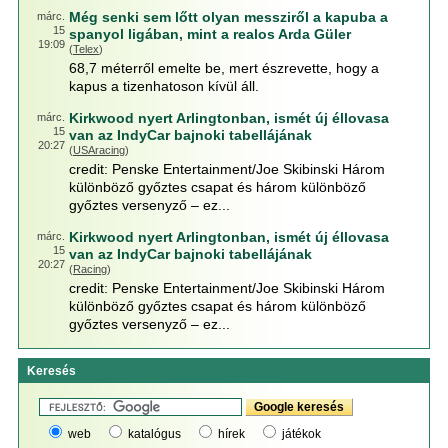
Még senki sem lőtt olyan messziről a kapuba a
márc.
15
spanyol ligában, mint a realos Arda Güler
19:09
(
Telex
)
68,7 méterről emelte be, mert észrevette, hogy a
kapus a tizenhatoson kívül áll.
Kirkwood nyert Arlingtonban, ismét új éllovasa
márc.
15
van az IndyCar bajnoki tabellájának
20:27
(
USAracing
)
credit: Penske Entertainment/Joe Skibinski Három
különböző győztes csapat és három különböző
győztes versenyző – ez...
Kirkwood nyert Arlingtonban, ismét új éllovasa
márc.
15
van az IndyCar bajnoki tabellájának
20:27
(
Racing
)
credit: Penske Entertainment/Joe Skibinski Három
különböző győztes csapat és három különböző
győztes versenyző – ez...
Keresés
web
katalógus
hírek
játékok