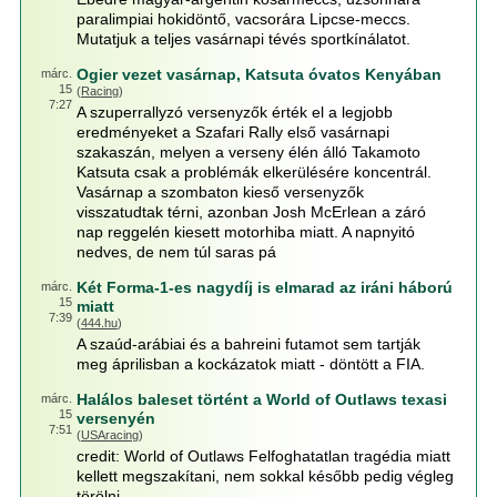
paralimpiai hokidöntő, vacsorára Lipcse-meccs.
Mutatjuk a teljes vasárnapi tévés sportkínálatot.
Ogier vezet vasárnap, Katsuta óvatos Kenyában
márc.
15
(
Racing
)
7:27
A szuperrallyzó versenyzők érték el a legjobb
eredményeket a Szafari Rally első vasárnapi
szakaszán, melyen a verseny élén álló Takamoto
Katsuta csak a problémák elkerülésére koncentrál.
Vasárnap a szombaton kieső versenyzők
visszatudtak térni, azonban Josh McErlean a záró
nap reggelén kiesett motorhiba miatt. A napnyitó
nedves, de nem túl saras pá
Két Forma-1-es nagydíj is elmarad az iráni háború
márc.
15
miatt
7:39
(
444.hu
)
A szaúd-arábiai és a bahreini futamot sem tartják
meg áprilisban a kockázatok miatt - döntött a FIA.
Halálos baleset történt a World of Outlaws texasi
márc.
15
versenyén
7:51
(
USAracing
)
credit: World of Outlaws Felfoghatatlan tragédia miatt
kellett megszakítani, nem sokkal később pedig végleg
törölni...