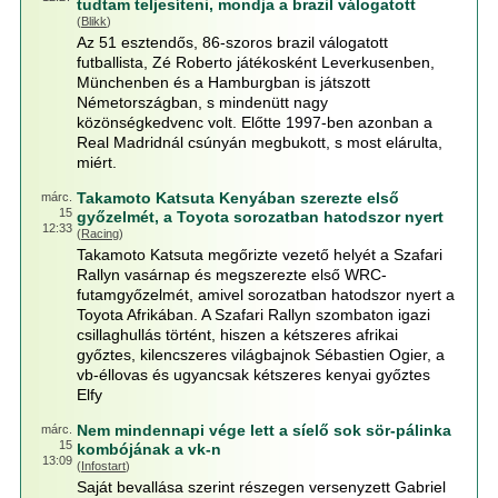
tudtam teljesíteni, mondja a brazil válogatott
(
Blikk
)
Az 51 esztendős, 86-szoros brazil válogatott
futballista, Zé Roberto játékosként Leverkusenben,
Münchenben és a Hamburgban is játszott
Németországban, s mindenütt nagy
közönségkedvenc volt. Előtte 1997-ben azonban a
Real Madridnál csúnyán megbukott, s most elárulta,
miért.
Takamoto Katsuta Kenyában szerezte első
márc.
15
győzelmét, a Toyota sorozatban hatodszor nyert
12:33
(
Racing
)
Takamoto Katsuta megőrizte vezető helyét a Szafari
Rallyn vasárnap és megszerezte első WRC-
futamgyőzelmét, amivel sorozatban hatodszor nyert a
Toyota Afrikában. A Szafari Rallyn szombaton igazi
csillaghullás történt, hiszen a kétszeres afrikai
győztes, kilencszeres világbajnok Sébastien Ogier, a
vb-éllovas és ugyancsak kétszeres kenyai győztes
Elfy
Nem mindennapi vége lett a síelő sok sör-pálinka
márc.
15
kombójának a vk-n
13:09
(
Infostart
)
Saját bevallása szerint részegen versenyzett Gabriel