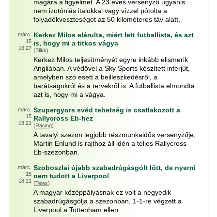
magára a figyelmet. A 23 éves versenyző ugyanis
nem izotóniás italokkal vagy vízzel pótolta a
folyadékveszteséget az 50 kilométeres táv alatt,
Kerkez Milos elárulta, miért lett futballista, és azt
márc.
15
is, hogy mi a titkos vágya
16:27
(
Blikk
)
Kerkez Milos teljesítményét egyre inkább elismerik
Angliában. A védővel a Sky Sports készített interjút,
amelyben szó esett a beilleszkedésről, a
barátságokról és a tervekről is. A futballista elmondta
azt is, hogy mi a vágya.
Szupergyors svéd tehetség is csatlakozott a
márc.
15
Rallycross Eb-hez
18:21
(
Racing
)
A tavalyi szezon legjobb részmunkaidős versenyzője,
Martin Enlund is rajthoz áll idén a teljes Rallycross
Eb-szezonban.
Szoboszlai újabb szabadrúgásgólt lőtt, de nyerni
márc.
15
nem tudott a Liverpool
18:21
(
Telex
)
A magyar középpályásnak ez volt a negyedik
szabadrúgásgólja a szezonban, 1-1-re végzett a
Liverpool a Tottenham ellen.