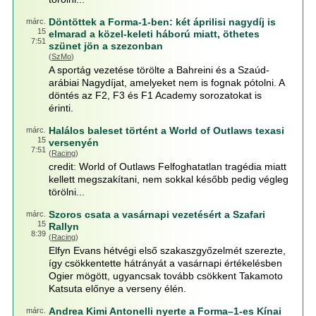
Döntöttek a Forma-1-ben: két áprilisi nagydíj is
márc.
15
elmarad a közel-keleti háború miatt, öthetes
7:51
szünet jön a szezonban
(
SzMo
)
A sportág vezetése törölte a Bahreini és a Szaúd-
arábiai Nagydíjat, amelyeket nem is fognak pótolni. A
döntés az F2, F3 és F1 Academy sorozatokat is
érinti.
Halálos baleset történt a World of Outlaws texasi
márc.
15
versenyén
7:51
(
Racing
)
credit: World of Outlaws Felfoghatatlan tragédia miatt
kellett megszakítani, nem sokkal később pedig végleg
törölni...
Szoros csata a vasárnapi vezetésért a Szafari
márc.
15
Rallyn
8:39
(
Racing
)
Elfyn Evans hétvégi első szakaszgyőzelmét szerezte,
így csökkentette hátrányát a vasárnapi értékelésben
Ogier mögött, ugyancsak tovább csökkent Takamoto
Katsuta előnye a verseny élén.
Andrea Kimi Antonelli nyerte a Forma–1-es Kínai
márc.