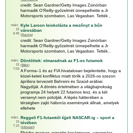
credit: Sean Gardner/Getty Images Zsinórban
harmadik O’Reilly-győzelmét ünnepelhette a Jr
Motorsports szombaton, Las Vegasban. Tették...
Kyle Larson leiskolázta a mezőnyt a bűn
márc.
15
városában
6:45
(
Racing
)
credit: Sean Gardner/Getty Images Zsinórban
harmadik O’Reilly-győzelmét ünnepelhette a Jr
Motorsports szombaton, Las Vegasban. Tették...
Döntöttek: elmaradnak az F1-es futamok
márc.
15
(
Blikk
)
7:03
A Forma–1 és az FIA hivatalosan bejelentette, hogy a
közel-keleti konfliktus miatt törlik a 2026-os szezon
áprilisra tervezett Bahreini és Szaúd-arábiai
Nagydíját. A döntés értelmében a világbajnokság
programja 24 helyett 22 futamos lesz, és a két
versenyt nem pótolják. A lépés hátterében a
térségben zajló háborús események állnak, amelyek
ellehete
Reggeli F1-futamtól éjjeli NASCAR-ig – sport a
márc.
15
tévében
7:15
(
Infostart
)
Ebédre magyar-argentin kosármeccs, uzsonnára