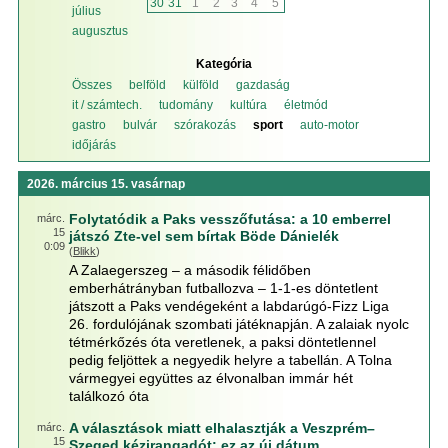
30
31
1
2
3
4
5
július
augusztus
Kategória
Összes
belföld
külföld
gazdaság
it / számtech.
tudomány
kultúra
életmód
gastro
bulvár
szórakozás
sport
auto-motor
időjárás
2026. március 15. vasárnap
Folytatódik a Paks vesszőfutása: a 10 emberrel
márc.
15
játszó Zte-vel sem bírtak Böde Dánielék
0:09
(
Blikk
)
A Zalaegerszeg – a második félidőben
emberhátrányban futballozva – 1-1-es döntetlent
játszott a Paks vendégeként a labdarúgó-Fizz Liga
26. fordulójának szombati játéknapján. A zalaiak nyolc
tétmérkőzés óta veretlenek, a paksi döntetlennel
pedig feljöttek a negyedik helyre a tabellán. A Tolna
vármegyei együttes az élvonalban immár hét
találkozó óta
A választások miatt elhalasztják a Veszprém–
márc.
15
Szeged kézirangadót: ez az új dátum