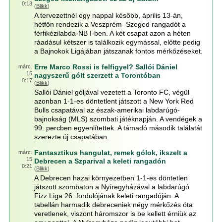
0:13
(
Blikk
)
A tervezettnél egy nappal később, április 13-án,
hétfőn rendezik a Veszprém–Szeged rangadót a
férfikézilabda-NB I-ben. A két csapat azon a héten
ráadásul kétszer is találkozik egymással, előtte pedig
a Bajnokok Ligájában játszanak fontos mérkőzéseket.
Erre Marco Rossi is felfigyel? Sallói Dániel
márc.
15
nagyszerű gólt szerzett a Torontóban
0:17
(
Blikk
)
Sallói Dániel góljával vezetett a Toronto FC, végül
azonban 1-1-es döntetlent játszott a New York Red
Bulls csapatával az észak-amerikai labdarúgó-
bajnokság (MLS) szombati játéknapján. A vendégek a
99. percben egyenlítettek. A támadó második találatát
szerezte új csapatában.
Fantasztikus hangulat, remek gólok, ikszelt a
márc.
15
Debrecen a Szparival a keleti rangadón
0:21
(
Blikk
)
A Debrecen hazai környezetben 1-1-es döntetlen
játszott szombaton a Nyíregyházával a labdarúgó
Fizz Liga 26. fordulójának keleti rangadóján. A
tabellán harmadik debreceniek négy mérkőzés óta
veretlenek, viszont háromszor is be kellett érniük az