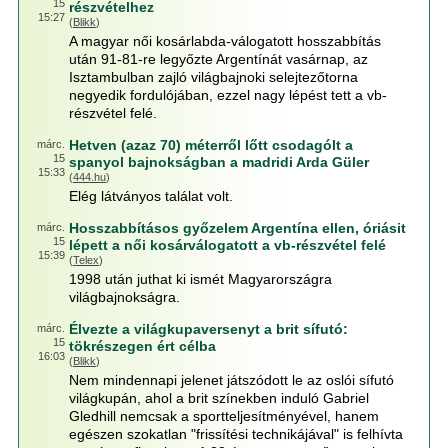
15
részvételhez
15:27
(
Blikk
)
A magyar női kosárlabda-válogatott hosszabbítás
után 91-81-re legyőzte Argentínát vasárnap, az
Isztambulban zajló világbajnoki selejtezőtorna
negyedik fordulójában, ezzel nagy lépést tett a vb-
részvétel felé.
Hetven (azaz 70) méterről lőtt csodagólt a
márc.
15
spanyol bajnokságban a madridi Arda Güler
15:33
(
444.hu
)
Elég látványos találat volt.
Hosszabbításos győzelem Argentína ellen, óriásit
márc.
15
lépett a női kosárválogatott a vb-részvétel felé
15:39
(
Telex
)
1998 után juthat ki ismét Magyarországra
világbajnokságra.
Élvezte a világkupaversenyt a brit sífutó:
márc.
15
tökrészegen ért célba
16:03
(
Blikk
)
Nem mindennapi jelenet játszódott le az oslói sífutó
világkupán, ahol a brit színekben induló Gabriel
Gledhill nemcsak a sportteljesítményével, hanem
egészen szokatlan "frissítési technikájával" is felhívta