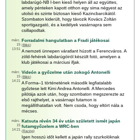
labdarúgó-NB I-ben kieső helyen áll az együttes,
amely pénteken kapott otthon egy sima négyest az
utolsó és szinte biztosan kieső Kazincbarcikától.
Szombaton kiderült, hogy távozik Kovács Zoltán
sportigazgató, és a kedélyek vasárnapra sem
csillapodtak.
Forradalmi hangulatban a Fradi játékosai
márc.
15
(
Blikk
)
13:51
A nemzeti ünnepen váratlant húzott a Ferencváros. A
zöld-fehérek labdarúgóiról készült fotó, amelyen a
klub játékosai a márciusi ifjak.
Videón a győzelme után zokogó Antonelli
márc.
15
(
Blikk
)
14:21
A Forma–1 történetének második legfiatalabb
győztese lett Kimi Andrea Antonelli. A Mercedes
pilótája azok után, hogy szombaton megszerezte az
első rajthelyet, a vasárnapi futamon is
megállíthatatlan volt. Nem csoda, hogy eltört nála a
mécses.
Katsuta révén 34 év után született ismét japán
márc.
15
futamgyőzelem a WRC-ben
14:21
(
Racing
)
Igen hosszú időt kellett a japán rally szurkolóknak