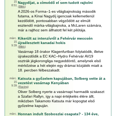
15
Nagydíjat, a címvédő el sem tudott rajtolni
8:51
(
Blikk
)
A 2026-os Forma–1-es világbajnokság második
futama, a Kínai Nagydíj igencsak kellemetlenül
kezdődött, pontosabban végződött az elmúlt
esztendő márka-világbajnoka, a McLaren számára,
már a rajthoz sem állhatott fel két pilótája.
Kikerült az intenzívről a Fehérvár meccsén
márc.
15
újraélesztett kanadai hokis
9:39
(
Blikk
)
Vasárnap 18 órakor Klagenfurtban folytatódik, illetve
újrakezdődik a EC KAC–Hydro Fehérvár AV19
osztrák jégkorongliga negyeddöntő, amelynek első
mérkőzése a hét elején egy drámai közjáték miatt a
18. percben félbeszakadt.
Katsuta a győzelem kapujában, Solberg vette át a
márc.
15
vezetést vasárnap Kenyában
9:39
(
Racing
)
Oliver Solberg nyerte a vasárnapi harmadik szakaszt
a Szafari Rallyn, így a napi értéjkelés élére állt,
miközben Takamoto Katsuta már kopogtat első
győzelme kapuján.
Honnan indult Szoboszlai csapata? - 134 éve,
márc.