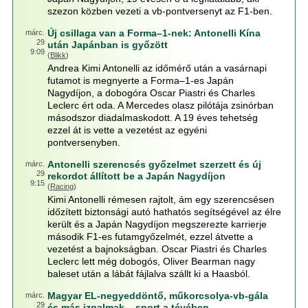
szezon közben vezeti a vb-pontversenyt az F1-ben.
Új csillaga van a Forma–1-nek: Antonelli Kína
márc.
29
után Japánban is győzött
9:09
(
Blikk
)
Andrea Kimi Antonelli az időmérő után a vasárnapi
futamot is megnyerte a Forma–1-es Japán
Nagydíjon, a dobogóra Oscar Piastri és Charles
Leclerc ért oda. A Mercedes olasz pilótája zsinórban
másodszor diadalmaskodott. A 19 éves tehetség
ezzel át is vette a vezetést az egyéni
pontversenyben.
Antonelli szerencsés győzelmet szerzett és új
márc.
29
rekordot állított be a Japán Nagydíjon
9:15
(
Racing
)
Kimi Antonelli rémesen rajtolt, ám egy szerencsésen
időzített biztonsági autó hathatós segítségével az élre
került és a Japán Nagydíjon megszerezte karrierje
második F1-es futamgyőzelmét, ezzel átvette a
vezetést a bajnokságban. Oscar Piastri és Charles
Leclerc lett még dobogós, Oliver Bearman nagy
baleset után a lábát fájlalva szállt ki a Haasból.
Magyar EL-negyeddöntő, műkorcsolya-vb-gála
márc.
29
és más izgalmak – sport a tévében