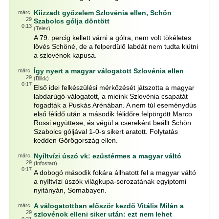
Kiizzadt győzelem Szlovénia ellen, Schön
márc.
29
Szabolcs gólja döntött
0:13
(
Telex
)
A 79. percig kellett várni a gólra, nem volt tökéletes
lövés Schöné, de a felperdülő labdát nem tudta kiütni
a szlovénok kapusa.
Így nyert a magyar válogatott Szlovénia ellen
márc.
29
(
Blikk
)
0:17
Első idei felkészülési mérkőzését játszotta a magyar
labdarúgó-válogatott, a mieink Szlovénia csapatát
fogadták a Puskás Arénában. A nem túl eseménydús
első félidő után a második félidőre felpörgött Marco
Rossi együttese, és végül a csereként beállt Schön
Szabolcs góljával 1-0-s sikert aratott. Folytatás
kedden Görögország ellen.
Nyíltvízi úszó vk: ezüstérmes a magyar váltó
márc.
29
(
Infostart
)
0:17
A dobogó második fokára állhatott fel a magyar váltó
a nyíltvízi úszók világkupa-sorozatának egyiptomi
nyitányán, Somabayen.
A válogatottban először kezdő Vitális Milán a
márc.
29
szlovénok elleni siker után: ezt nem lehet