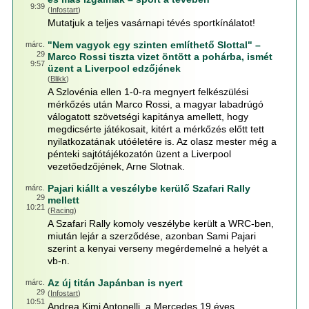
9:39
(
Infostart
)
Mutatjuk a teljes vasárnapi tévés sportkínálatot!
"Nem vagyok egy szinten említhető Slottal" –
márc.
29
Marco Rossi tiszta vizet öntött a pohárba, ismét
9:57
üzent a Liverpool edzőjének
(
Blikk
)
A Szlovénia ellen 1-0-ra megnyert felkészülési
mérkőzés után Marco Rossi, a magyar labadrúgó
válogatott szövetségi kapitánya amellett, hogy
megdicsérte játékosait, kitért a mérkőzés előtt tett
nyilatkozatának utóéletére is. Az olasz mester még a
pénteki sajtótájékozatón üzent a Liverpool
vezetőedzőjének, Arne Slotnak.
Pajari kiállt a veszélybe kerülő Szafari Rally
márc.
29
mellett
10:21
(
Racing
)
A Szafari Rally komoly veszélybe került a WRC-ben,
miután lejár a szerződése, azonban Sami Pajari
szerint a kenyai verseny megérdemelné a helyét a
vb-n.
Az új titán Japánban is nyert
márc.
29
(
Infostart
)
10:51
Andrea Kimi Antonelli, a Mercedes 19 éves