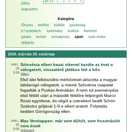
30
31
1
2
3
4
5
július
augusztus
Kategória
Összes
belföld
külföld
gazdaság
it / számtech.
tudomány
kultúra
életmód
gastro
bulvár
szórakozás
sport
auto-motor
időjárás
2026. március 29. vasárnap
Szlovénia elleni hazai sikerrel kezdte az évet a
márc.
29
válogatott, visszatérő játékos lett a hős
0:09
(
Blikk
)
Első idei felkészülési mérkőzését játszotta a magyar
labdarúgó-válogatott, a mieink Szlovénia csapatát
fogadták a Puskás Arénában. A nem túl eseménydús
első félidő után a második félidőre felpörgött Marco
Rossi együttese, és végül a csereként beállt Schön
Szabolcs góljával 1-0-s sikert aratott. Folytatás
kedden Görögország ellen.
Max Verstappen: már sem dühöt, sem frusztrációt
márc.
29
nem érzek
0:09
(
Infostart
)