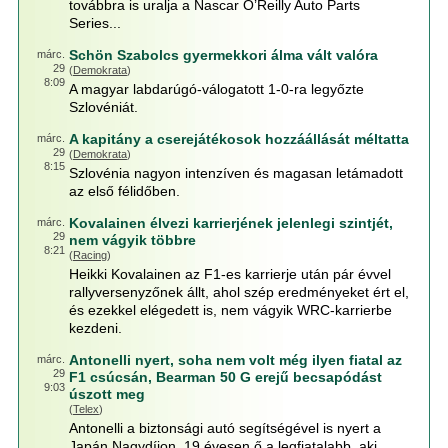
továbbra is uralja a Nascar O’Reilly Auto Parts
Series...
Schön Szabolcs gyermekkori álma vált valóra
márc.
29
(
Demokrata
)
8:09
A magyar labdarúgó-válogatott 1-0-ra legyőzte
Szlovéniát.
A kapitány a cserejátékosok hozzáállását méltatta
márc.
29
(
Demokrata
)
8:15
Szlovénia nagyon intenzíven és magasan letámadott
az első félidőben.
Kovalainen élvezi karrierjének jelenlegi szintjét,
márc.
29
nem vágyik többre
8:21
(
Racing
)
Heikki Kovalainen az F1-es karrierje után pár évvel
rallyversenyzőnek állt, ahol szép eredményeket ért el,
és ezekkel elégedett is, nem vágyik WRC-karrierbe
kezdeni.
Antonelli nyert, soha nem volt még ilyen fiatal az
márc.
29
F1 csúcsán, Bearman 50 G erejű becsapódást
9:03
úszott meg
(
Telex
)
Antonelli a biztonsági autó segítségével is nyert a
Japán Nagydíjon, 19 évesen ő a legfiatalabb, aki