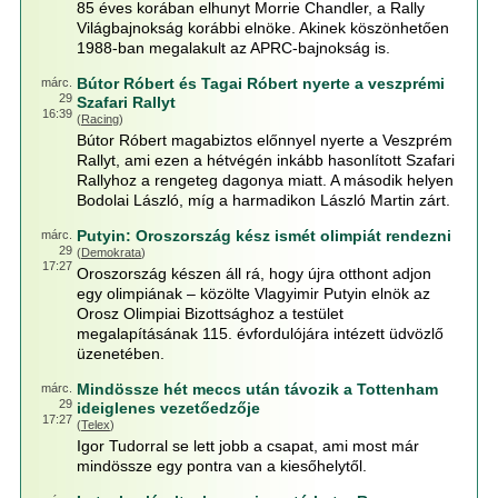
85 éves korában elhunyt Morrie Chandler, a Rally
Világbajnokság korábbi elnöke. Akinek köszönhetően
1988-ban megalakult az APRC-bajnokság is.
Bútor Róbert és Tagai Róbert nyerte a veszprémi
márc.
29
Szafari Rallyt
16:39
(
Racing
)
Bútor Róbert magabiztos előnnyel nyerte a Veszprém
Rallyt, ami ezen a hétvégén inkább hasonlított Szafari
Rallyhoz a rengeteg dagonya miatt. A második helyen
Bodolai László, míg a harmadikon László Martin zárt.
Putyin: Oroszország kész ismét olimpiát rendezni
márc.
29
(
Demokrata
)
17:27
Oroszország készen áll rá, hogy újra otthont adjon
egy olimpiának – közölte Vlagyimir Putyin elnök az
Orosz Olimpiai Bizottsághoz a testület
megalapításának 115. évfordulójára intézett üdvözlő
üzenetében.
Mindössze hét meccs után távozik a Tottenham
márc.
29
ideiglenes vezetőedzője
17:27
(
Telex
)
Igor Tudorral se lett jobb a csapat, ami most már
mindössze egy pontra van a kiesőhelytől.