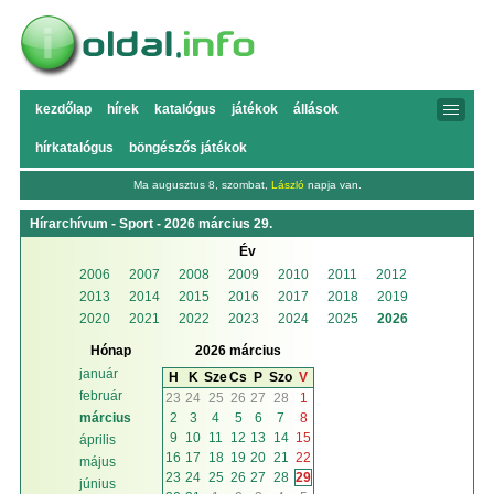
kezdőlap
hírek
katalógus
játékok
állások
hírkatalógus
böngészős játékok
Ma augusztus 8, szombat,
László
napja van.
Hírarchívum - Sport - 2026 március 29.
Év
2006
2007
2008
2009
2010
2011
2012
2013
2014
2015
2016
2017
2018
2019
2020
2021
2022
2023
2024
2025
2026
Hónap
2026 március
január
H
K
Sze
Cs
P
Szo
V
február
23
24
25
26
27
28
1
2
3
4
5
6
7
8
március
9
10
11
12
13
14
15
április
16
17
18
19
20
21
22
május
23
24
25
26
27
28
29
június