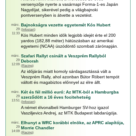
versenyzője nyerte a vasárnapi Forma-1-es Japán
Nagydíjat, sikerével pedig a világbajnoki
pontversenyben is átvette a vezetést.
Bajnokságra vezette egyetemét Kós Hubert
márc.
29
(
Infostart
)
11:33
Kós Hubert minden idők legjobb idejét érte el 200
yardos (182,88 méter) hátúszásban az amerikai
egyetemi (NCAA) úszódöntő szombati zárónapján.
Szafari Rallyt csinált a Veszprém Rallyból
márc.
29
Deborah
12:09
(
Racing
)
Az időjárás miatt komoly sárdagasztássá vált a
Veszprém Rally, ahol azonban Bútor Róbert tempót
váltott és magabiztos előnnyel az élre állt.
Két és fél millió euró: Az MTK-ból a Hamburgba
márc.
29
szerződött a 16 éves focitehetség
13:51
(
Infostart
)
A német élvonalbeli Hamburger SV-hoz igazol
Vasziljevics Andrej, az MTK Budapest labdarúgója.
Elhunyt a WRC korábbi elnöke, az APRC alapítója,
márc.
29
Morrie Chandler
14:09
(
Racing
)