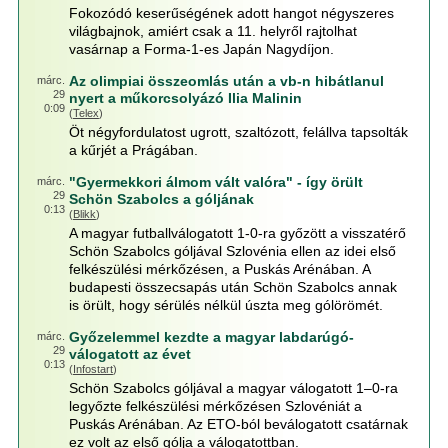
Fokozódó keserűségének adott hangot négyszeres
világbajnok, amiért csak a 11. helyről rajtolhat
vasárnap a Forma-1-es Japán Nagydíjon.
Az olimpiai összeomlás után a vb-n hibátlanul
márc.
29
nyert a műkorcsolyázó Ilia Malinin
0:09
(
Telex
)
Öt négyfordulatost ugrott, szaltózott, felállva tapsolták
a kűrjét a Prágában.
"Gyermekkori álmom vált valóra" - így örült
márc.
29
Schön Szabolcs a góljának
0:13
(
Blikk
)
A magyar futballválogatott 1-0-ra győzött a visszatérő
Schön Szabolcs góljával Szlovénia ellen az idei első
felkészülési mérkőzésen, a Puskás Arénában. A
budapesti összecsapás után Schön Szabolcs annak
is örült, hogy sérülés nélkül úszta meg gólörömét.
Győzelemmel kezdte a magyar labdarúgó-
márc.
29
válogatott az évet
0:13
(
Infostart
)
Schön Szabolcs góljával a magyar válogatott 1–0-ra
legyőzte felkészülési mérkőzésen Szlovéniát a
Puskás Arénában. Az ETO-ból beválogatott csatárnak
ez volt az első gólja a válogatottban.