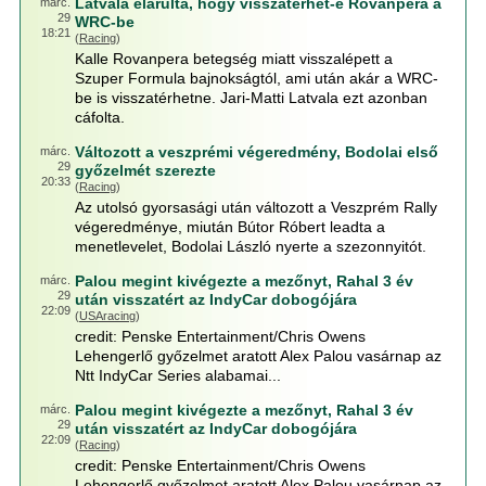
Latvala elárulta, hogy visszatérhet-e Rovanpera a
márc.
29
WRC-be
18:21
(
Racing
)
Kalle Rovanpera betegség miatt visszalépett a
Szuper Formula bajnokságtól, ami után akár a WRC-
be is visszatérhetne. Jari-Matti Latvala ezt azonban
cáfolta.
Változott a veszprémi végeredmény, Bodolai első
márc.
29
győzelmét szerezte
20:33
(
Racing
)
Az utolsó gyorsasági után változott a Veszprém Rally
végeredménye, miután Bútor Róbert leadta a
menetlevelet, Bodolai László nyerte a szezonnyitót.
Palou megint kivégezte a mezőnyt, Rahal 3 év
márc.
29
után visszatért az IndyCar dobogójára
22:09
(
USAracing
)
credit: Penske Entertainment/Chris Owens
Lehengerlő győzelmet aratott Alex Palou vasárnap az
Ntt IndyCar Series alabamai...
Palou megint kivégezte a mezőnyt, Rahal 3 év
márc.
29
után visszatért az IndyCar dobogójára
22:09
(
Racing
)
credit: Penske Entertainment/Chris Owens
Lehengerlő győzelmet aratott Alex Palou vasárnap az