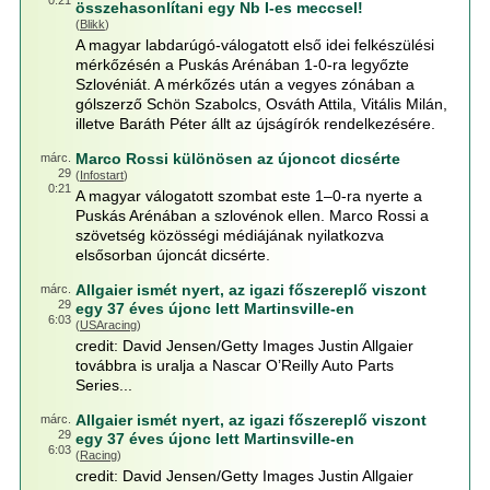
0:21
összehasonlítani egy Nb I-es meccsel!
(
Blikk
)
A magyar labdarúgó-válogatott első idei felkészülési
mérkőzésén a Puskás Arénában 1-0-ra legyőzte
Szlovéniát. A mérkőzés után a vegyes zónában a
gólszerző Schön Szabolcs, Osváth Attila, Vitális Milán,
illetve Baráth Péter állt az újságírók rendelkezésére.
Marco Rossi különösen az újoncot dicsérte
márc.
29
(
Infostart
)
0:21
A magyar válogatott szombat este 1–0-ra nyerte a
Puskás Arénában a szlovénok ellen. Marco Rossi a
szövetség közösségi médiájának nyilatkozva
elsősorban újoncát dicsérte.
Allgaier ismét nyert, az igazi főszereplő viszont
márc.
29
egy 37 éves újonc lett Martinsville-en
6:03
(
USAracing
)
credit: David Jensen/Getty Images Justin Allgaier
továbbra is uralja a Nascar O’Reilly Auto Parts
Series...
Allgaier ismét nyert, az igazi főszereplő viszont
márc.
29
egy 37 éves újonc lett Martinsville-en
6:03
(
Racing
)
credit: David Jensen/Getty Images Justin Allgaier