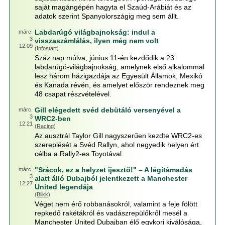
saját magángépén hagyta el Szaúd-Arábiát és az
adatok szerint Spanyolországig meg sem állt.
Labdarúgó világbajnokság: indul a
márc.
3
visszaszámlálás, ilyen még nem volt
12:09
(
Infostart
)
Száz nap múlva, június 11-én kezdődik a 23.
labdarúgó-világbajnokság, amelynek első alkalommal
lesz három házigazdája az Egyesült Államok, Mexikó
és Kanada révén, és amelyet először rendeznek meg
48 csapat részvételével.
Gill elégedett svéd debütáló versenyével a
márc.
3
WRC2-ben
12:21
(
Racing
)
Az ausztrál Taylor Gill nagyszerűen kezdte WRC2-es
szereplését a Svéd Rallyn, ahol negyedik helyen ért
célba a Rally2-es Toyotával.
"Srácok, ez a helyzet ijesztő!" – A légitámadás
márc.
3
alatt álló Dubajból jelentkezett a Manchester
12:27
United legendája
(
Blikk
)
Véget nem érő robbanásokról, valamint a feje fölött
repkedő rakétákról és vadászrepülőkről mesél a
Manchester United Dubajban élő egykori kiválósága,