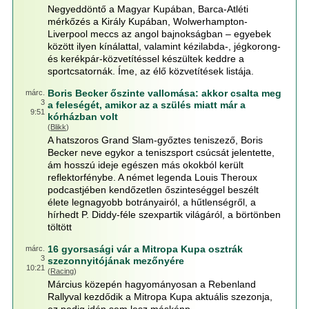
Negyeddöntő a Magyar Kupában, Barca-Atléti
mérkőzés a Király Kupában, Wolwerhampton-
Liverpool meccs az angol bajnokságban – egyebek
között ilyen kínálattal, valamint kézilabda-, jégkorong-
és kerékpár-közvetítéssel készültek keddre a
sportcsatornák. Íme, az élő közvetítések listája.
Boris Becker őszinte vallomása: akkor csalta meg
márc.
3
a feleségét, amikor az a szülés miatt már a
9:51
kórházban volt
(
Blikk
)
A hatszoros Grand Slam-győztes teniszező, Boris
Becker neve egykor a teniszsport csúcsát jelentette,
ám hosszú ideje egészen más okokból került
reflektorfénybe. A német legenda Louis Theroux
podcastjében kendőzetlen őszinteséggel beszélt
élete legnagyobb botrányairól, a hűtlenségről, a
hírhedt P. Diddy-féle szexpartik világáról, a börtönben
töltött
16 gyorsasági vár a Mitropa Kupa osztrák
márc.
3
szezonnyitójának mezőnyére
10:21
(
Racing
)
Március közepén hagyományosan a Rebenland
Rallyval kezdődik a Mitropa Kupa aktuális szezonja,