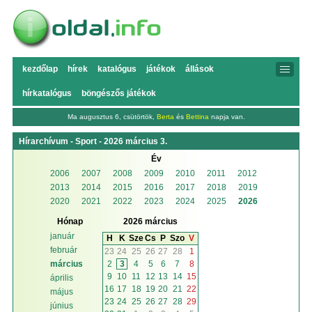
kezdőlap
hírek
katalógus
játékok
állások
hírkatalógus
böngészős játékok
Ma augusztus 6, csütörtök,
Berta
és
Bettina
napja van.
Hírarchívum - Sport - 2026 március 3.
Év
2006
2007
2008
2009
2010
2011
2012
2013
2014
2015
2016
2017
2018
2019
2020
2021
2022
2023
2024
2025
2026
Hónap
2026 március
január
H
K
Sze
Cs
P
Szo
V
február
23
24
25
26
27
28
1
2
3
4
5
6
7
8
március
9
10
11
12
13
14
15
április
16
17
18
19
20
21
22
május
23
24
25
26
27
28
29
június