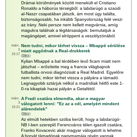
Drámai körülmények között menekült el Cristiano
Ronaldo a háborús térségből: a labdarúgó a szaúdi
al-Naszr csapatában játszik, ám most úgy találta,
biztonságosabb, ha inkább Spanyolország felé veszi
az irány. Neki persze nem kellett megvárnia, amíg
magukra találnak a légitársaságok: bemutatjuk a
magángépet, amivel elröppent a veszélyzónából.
Nem tudni, mikor térhet vissza – Mbappé sérülése
márc.
3
miatt aggódnak a Real-drukkerek
15:17
(
Blikk
)
Kylian Mbappé a bal térdében levő ficam miatt nem
játszhat – erősítette meg a francia világbajnok
futballista orvosi diagnózisát a Real Madrid. Egyelőre
nem tudni, mikor térhet vissza a pályára a támadó.
Legnagyobb sztárjuk nélkül a madridiak hétfő este 1-
0-ra kikaptak hazai pályán a Getafétól.
A Fradi csatára elmondta, akar-e magyar
márc.
3
válogatott lenni: "Ez az a cél, amelyért mindent
15:21
alárendelek"
(
Blikk
)
Az elmúlt hetekben szóba került, hogy a labdarúgó-
NB I-ben szereplő Ferencváros télen igazolt csatára,
Franko Kovacevic akár magyar válogatott is lehetne.
A horvát támadónak nagymamája révén vannak