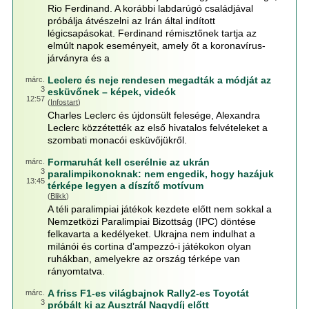
Rio Ferdinand. A korábbi labdarúgó családjával
próbálja átvészelni az Irán által indított
légicsapásokat. Ferdinand rémisztőnek tartja az
elmúlt napok eseményeit, amely őt a koronavírus-
járványra és a
Leclerc és neje rendesen megadták a módját az
márc.
3
esküvőnek – képek, videók
12:57
(
Infostart
)
Charles Leclerc és újdonsült felesége, Alexandra
Leclerc közzétették az első hivatalos felvételeket a
szombati monacói esküvőjükről.
Formaruhát kell cserélnie az ukrán
márc.
3
paralimpikonoknak: nem engedik, hogy hazájuk
13:45
térképe legyen a díszítő motívum
(
Blikk
)
A téli paralimpiai játékok kezdete előtt nem sokkal a
Nemzetközi Paralimpiai Bizottság (IPC) döntése
felkavarta a kedélyeket. Ukrajna nem indulhat a
milánói és cortina d’ampezzó-i játékokon olyan
ruhákban, amelyekre az ország térképe van
rányomtatva.
A friss F1-es világbajnok Rally2-es Toyotát
márc.
3
próbált ki az Ausztrál Nagydíj előtt