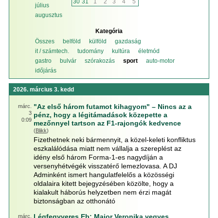
30
31
1
2
3
4
5
július
augusztus
Kategória
Összes
belföld
külföld
gazdaság
it / számtech.
tudomány
kultúra
életmód
gastro
bulvár
szórakozás
sport
auto-motor
időjárás
2026. március 3. kedd
"Az első három futamot kihagyom" – Nincs az a
márc.
3
pénz, hogy a légitámadások közepette a
0:09
mezőnnyel tartson az F1-rajongók kedvence
(
Blikk
)
Fizethetnek neki bármennyit, a közel-keleti konfliktus
eszkalálódása miatt nem vállalja a szereplést az
idény első három Forma-1-es nagydíján a
versenyhétvégék visszatérő lemezlovasa. A DJ
Adminként ismert hangulatfelelős a közösségi
oldalaira kitett bejegyzésében közölte, hogy a
kialakult háborús helyzetben nem érzi magát
biztonságban az otthonátó
Légfegyveres Eb: Major Veronika vegyes
márc.