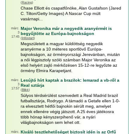
(
Racing
)
Chase Elliott és csapatfőnöke, Alan Gustafson (Jared
C. Tilton/Getty Images) A Nascar Cup múlt
vasárnapi...
Major Veronika már a negyedik aranyérmét is
márc.
3
begyűjtötte az Európa-bajnokságon
17:45
(
Infostart
)
Megszületett a magyar küldöttség negyedik
aranyérme a 10 méteres sportlövő Európa-
bajnokságon, az örményországi Jerevánban, miután
a női légpisztoly szóló számban Major Veronika az
első helyért zajló mérkőzésen 15-12-re legyőzte az
örmény Elmira Karapetjant.
Lesújtó hírt kaptak a brazilok: lemarad a vb-ről a
márc.
3
Real sztárja
17:57
(
Blikk
)
Súlyos térdsérülést szenvedett a Real Madrid brazil
futballsztárja, Rodrygo. A támadó a Getafe ellen 1-0-
ra elvesztett hétfői bajnokin sérült meg, amelyet
ennek ellenére végig játszott. A 25 éves játékosra
több hónap kényszerpihenő vár, a nyári
világbajnokságon sem lehet ott.
Kiváló tesztlehetőséget biztosít idén is az Orfű
márc.