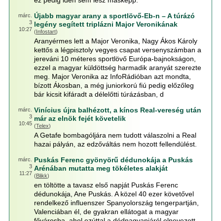
ez pedig idén sem lesz másképp.
Újabb magyar arany a sportlövő-Eb-n – A túrázó
márc.
3
legény segített triplázni Major Veronikának
10:27
(
Infostart
)
Aranyérmes lett a Major Veronika, Nagy Ákos Károly
kettős a légpisztoly vegyes csapat versenyszámban a
jereváni 10 méteres sportlövő Európa-bajnokságon,
ezzel a magyar küldöttség harmadik aranyát szerezte
meg. Major Veronika az InfoRádióban azt mondta,
bízott Ákosban, a még juniorkorú fiú pedig előzőleg
bár kicsit kifáradt a délelőtti túrázásban, d
Vinícius újra balhézott, a kínos Real-vereség után
márc.
3
már az elnök fejét követelik
10:45
(
Telex
)
A Getafe bombagóljára nem tudott válaszolni a Real
hazai pályán, az edzőváltás nem hozott fellendülést.
Puskás Ferenc gyönyörű dédunokája a Puskás
márc.
3
Arénában mutatta meg tökéletes alakját
11:27
(
Blikk
)
en töltötte a tavasz első napját Puskás Ferenc
dédunokája, Ane Puskás. A közel 40 ezer követővel
rendelkező influenszer Spanyolország tengerpartján,
Valenciában él, de gyakran ellátogat a magyar
fővárosba, ahol ezúttal a dédnagyapjáról elnevezett