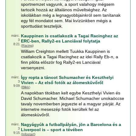
sportnemzet vagyunk, a sport valahogy mégsem
tartozik hozzá az általános műveltséghez. Az
iskolákban még a legnagyobbjainkról sem tanítanak
egy fél mondatot sem. Mai kvízünkben mégis a
sporttudást teszteljük.
Kauppinen is csatlakozik a Tagai Racinghez az
márc.
3
ERC-ben, Rally2-es Lanciával folytatja
8:21
(
Racing
)
William Creighton mellett Tuukka Kauppinen is
csatlakozik a Tagai Racinghez az idei Rally Eb-n, a
finn pilóta először fog Rally2-es Lanciával
versenyezni.
Így ropta a táncot Schumacher és Keszthelyi
márc.
3
Vivien – Az első fotók az álomesküvőről
9:09
(
Blikk
)
A napokban titokban kelt egybe Keszthelyi Vivien és
David Schumacher. Michael Schumacher unokaöccse
tavaly novemberben jegyezte el a magyar párját. Az
internetre meseszép fotók kerültek fel az
álomesküvőről.
Nagyágyúk a futballpályán, jön a Barcelona és a
márc.
3
Liverpool is – sport a tévében
9:15
(
Infostart
)