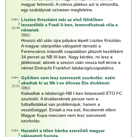
magyar felmenői. A rutinos játékos azt is elmondta,
egy szabálynak szívesen megfelelne.
Lisztes Krisztiánt már az első félidőben
márc.
3
lecserélték a Fradi Ii-ben, lemondhatnak róla a
15:45
németek
(
Blikk
)
Hosszú idő után újra pályára lépett Lisztes Krisztián.
A magyar utánpótlás-válogatott támadó a
Ferencváros második csapatában játszott kezdőként
34 percet az NB III-ban. Nagy kérdés, mi lesz a
játékossal, akinek a szezon után vissza kell térnie a
német Eintracht Frankfurt labdarúgócsapatához.
Győrben sem lesz szervezett szurkolás: ezért
márc.
3
akadtak ki az Nb I-es éllovas Eto drukkerei
15:51
(
Blikk
)
Kiakadtak a labdarúgó-NB I-ben listavezető ETO FC
szurkolói. A drukkereknek persze nem a
futballistákkal van problémájuk, hanem a
vezetőséggel. Emiatt a ma esti, Kecskemét elleni
Magyar Kupa-meccsen nem lesz szervezett
szurkolás.
Hazatért a télen Iránba szerződő magyar
márc.
3
válogatott focista