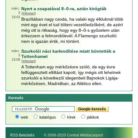
Nyert a csapatával 8–0-ra, aztán kirúgták
márc.
3
(
Infostart
)
19:03
Brazíliában nagy csoda, ha valaki egy élklubnál több
mint egy évet el tud tölteni vezetőedzőként, de azért
még ott is ritkaság, hogy egy 8–0-s győzelem után
érkezzem a felmondólevél. A Flamengo szurkolói
nem is igazán értik, mi történt.
Szurkolói náci karlendítése miatt büntették a
márc.
3
Tottenhamet
19:09
(
Infostart
)
A Tottenham egy mérkőzésre szóló, de egy évre
felfüggesztett eltiltást kapott, így mégis ott lehetnek
szurkolói a következői idegenbeli Bajnokok Ligája-
mérkőzésen, Madridban, az Atlético ellen.
Keresés
web
katalógus
hírek
játékok
RSS Beküldés
© 2006-2020 Central Médiacsoport