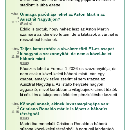
stadiont is útba ejtette.
Önmaga paródiája lehet az Aston Martin az
márc.
3
Ausztrál Nagydíjon?
11:27
(
Racing
)
Eddig is tudtuk, hogy nehéz lesz az Aston Martin
számára az idei első futam, de a kilátások a vártnál is
rosszabbul festenek.
Teljes katasztrófa: a vb-címre törő F1-es csapat
márc.
3
kihagyná a szezonnyitót, de nem a közel-keleti
11:39
háború miatt
(
Blikk
)
Káoszos lehet a Forma–1 2026-os szezonnyitója, és
nem csak a közel-keleti háború miatt. Van egy
csapat, amelyik szíve szerint el sem utazna az
Ausztrál Nagydíjra. Az istálló helyzete nagyon
aggasztó, mivel korábban a világbajnoki címet tűzték
ki célul és a tulajdonos féktelen pénzköltésbe kezdett.
Könnyű annak, akinek luxusmagángépe van:
márc.
3
Cristiano Ronaldo már le is lépett a háborús
11:45
térségből
(
Blikk
)
Madridba menekült Cristiano Ronaldo a háború
sújtotta közel-keleti térségből. A portugál labdarúgó