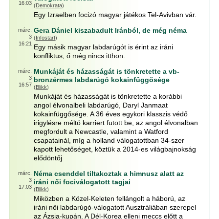
16:03
(
Demokrata
)
Egy Izraelben focizó magyar játékos Tel-Avivban vár.
Gera Dániel kiszabadult Iránból, de még néma
márc.
3
(
Infostart
)
16:21
Egy másik magyar labdarúgót is érint az iráni
konfliktus, ő még nincs itthon.
Munkáját és házasságát is tönkretette a vb-
márc.
3
bronzérmes labdarúgó kokainfüggősége
16:57
(
Blikk
)
Munkáját és házasságát is tönkretette a korábbi
angol élvonalbeli labdarúgó, Daryl Janmaat
kokainfüggősége. A 36 éves egykori klasszis védő
irigylésre méltó karriert futott be, az angol élvonalban
megfordult a Newcastle, valamint a Watford
csapatainál, míg a holland válogatottban 34-szer
kapott lehetőséget, köztük a 2014-es világbajnokság
elődöntőj
Néma csenddel tiltakoztak a himnusz alatt az
márc.
3
iráni női fociválogatott tagjai
17:03
(
Blikk
)
Miközben a Közel-Keleten fellángolt a háború, az
iráni női labdarúgó-válogatott Ausztráliában szerepel
az Ázsia-kupán. A Dél-Korea elleni meccs előtt a