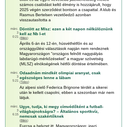
számos csalódást keltő élmény is hozzájárult, hogy
2025 végén szerződést bontson a csapattal. A klub és
Rasmus Bertelsen vezetőedző azonban
visszautasította a
Döntött az Mlsz: ezen a két napon nélkülöznünk
márc.
3
kell az Nb I-et
0:21
(
Blikk
)
Április 6-án és 12-én, húsvéthétfőn és az
országgyűlési választások napján nem rendeznek
Magyarországon "országos felnőtt nagypályás
labdarúgó-mérkőzéseket" a magyar szövetség
(MLSZ) elnökségének hétfői döntése értelmében.
Odaadnám mindkét olimpiai aranyat, csak
márc.
3
egészséges lenne a lábam
5:21
(
Telex
)
Az alpesi síelő Federica Brignone térdét a sikerei
után le kellett csapolni, ebben a szezonban már nem
látjuk.
Ugye, tudja, ki megy címvédőként a futball-
márc.
3
világbajnokságra? – Általános sportkvíz,
6:15
nemcsak szakértőknek
(
Blikk
)
Furcsa a helyzet itt, Magyarországon: igazi