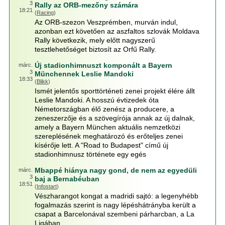
3
Rally az ORB-mezőny számára
18:21
(
Racing
)
Az ORB-szezon Veszprémben, murván indul,
azonban ezt követően az aszfaltos szlovák Moldava
Rally következik, mely előtt nagyszerű
tesztlehetőséget biztosít az Orfű Rally.
Új stadionhimnuszt komponált a Bayern
márc.
3
Münchennek Leslie Mandoki
18:33
(
Blikk
)
Ismét jelentős sporttörténeti zenei projekt élére állt
Leslie Mandoki. A hosszú évtizedek óta
Németországban élő zenész a producere, a
zeneszerzője és a szövegírója annak az új dalnak,
amely a Bayern München aktuális nemzetközi
szereplésének meghatározó és erőteljes zenei
kísérője lett. A "Road to Budapest" című új
stadionhimnusz története egy egés
Mbappé hiánya nagy gond, de nem az egyedüli
márc.
3
baj a Bernabéuban
18:51
(
Infostart
)
Vészharangot kongat a madridi sajtó: a legenyhébb
fogalmazás szerint is nagy lépéshátrányba került a
csapat a Barcelonával szembeni párharcban, a La
Ligában.