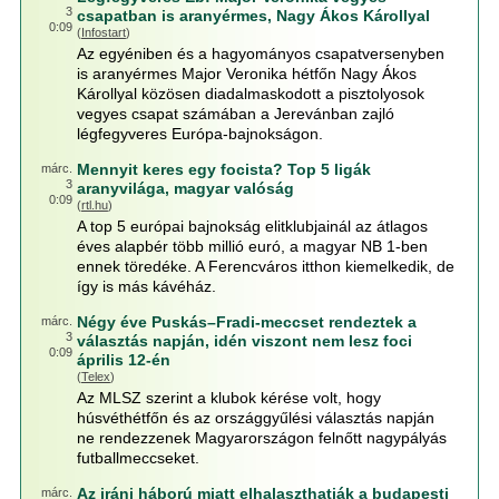
3
csapatban is aranyérmes, Nagy Ákos Károllyal
0:09
(
Infostart
)
Az egyéniben és a hagyományos csapatversenyben
is aranyérmes Major Veronika hétfőn Nagy Ákos
Károllyal közösen diadalmaskodott a pisztolyosok
vegyes csapat számában a Jerevánban zajló
légfegyveres Európa-bajnokságon.
Mennyit keres egy focista? Top 5 ligák
márc.
3
aranyvilága, magyar valóság
0:09
(
rtl.hu
)
A top 5 európai bajnokság elitklubjainál az átlagos
éves alapbér több millió euró, a magyar NB 1-ben
ennek töredéke. A Ferencváros itthon kiemelkedik, de
így is más kávéház.
Négy éve Puskás–Fradi-meccset rendeztek a
márc.
3
választás napján, idén viszont nem lesz foci
0:09
április 12-én
(
Telex
)
Az MLSZ szerint a klubok kérése volt, hogy
húsvéthétfőn és az országgyűlési választás napján
ne rendezzenek Magyarországon felnőtt nagypályás
futballmeccseket.
Az iráni háború miatt elhalaszthatják a budapesti
márc.