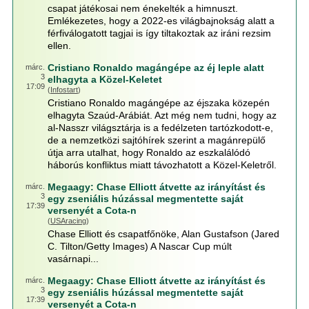
csapat játékosai nem énekelték a himnuszt.
Emlékezetes, hogy a 2022-es világbajnokság alatt a
férfiválogatott tagjai is így tiltakoztak az iráni rezsim
ellen.
Cristiano Ronaldo magángépe az éj leple alatt
márc.
3
elhagyta a Közel-Keletet
17:09
(
Infostart
)
Cristiano Ronaldo magángépe az éjszaka közepén
elhagyta Szaúd-Arábiát. Azt még nem tudni, hogy az
al-Nasszr világsztárja is a fedélzeten tartózkodott-e,
de a nemzetközi sajtóhírek szerint a magánrepülő
útja arra utalhat, hogy Ronaldo az eszkalálódó
háborús konfliktus miatt távozhatott a Közel-Keletről.
Megaagy: Chase Elliott átvette az irányítást és
márc.
3
egy zseniális húzással megmentette saját
17:39
versenyét a Cota-n
(
USAracing
)
Chase Elliott és csapatfőnöke, Alan Gustafson (Jared
C. Tilton/Getty Images) A Nascar Cup múlt
vasárnapi...
Megaagy: Chase Elliott átvette az irányítást és
márc.
3
egy zseniális húzással megmentette saját
17:39
versenyét a Cota-n