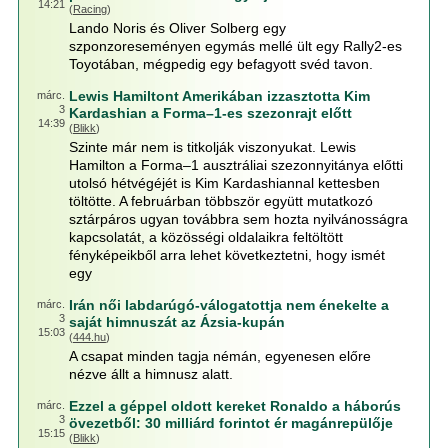
14:21
(
Racing
)
Lando Noris és Oliver Solberg egy
szponzoreseményen egymás mellé ült egy Rally2-es
Toyotában, mégpedig egy befagyott svéd tavon.
Lewis Hamiltont Amerikában izzasztotta Kim
márc.
3
Kardashian a Forma–1-es szezonrajt előtt
14:39
(
Blikk
)
Szinte már nem is titkolják viszonyukat. Lewis
Hamilton a Forma–1 ausztráliai szezonnyitánya előtti
utolsó hétvégéjét is Kim Kardashiannal kettesben
töltötte. A februárban többször együtt mutatkozó
sztárpáros ugyan továbbra sem hozta nyilvánosságra
kapcsolatát, a közösségi oldalaikra feltöltött
fényképeikből arra lehet következtetni, hogy ismét
egy
Irán női labdarúgó-válogatottja nem énekelte a
márc.
3
saját himnuszát az Ázsia-kupán
15:03
(
444.hu
)
A csapat minden tagja némán, egyenesen előre
nézve állt a himnusz alatt.
Ezzel a géppel oldott kereket Ronaldo a háborús
márc.
3
övezetből: 30 milliárd forintot ér magánrepülője
15:15
(
Blikk
)