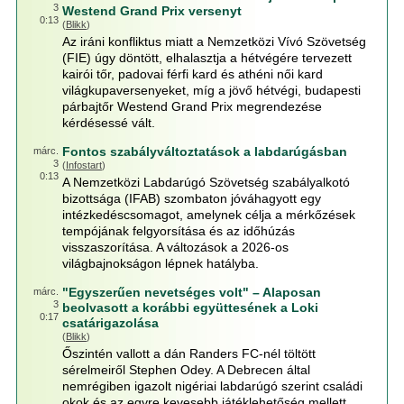
3
Westend Grand Prix versenyt
0:13
(
Blikk
)
Az iráni konfliktus miatt a Nemzetközi Vívó Szövetség
(FIE) úgy döntött, elhalasztja a hétvégére tervezett
kairói tőr, padovai férfi kard és athéni női kard
világkupaversenyeket, míg a jövő hétvégi, budapesti
párbajtőr Westend Grand Prix megrendezése
kérdésessé vált.
Fontos szabályváltoztatások a labdarúgásban
márc.
3
(
Infostart
)
0:13
A Nemzetközi Labdarúgó Szövetség szabályalkotó
bizottsága (IFAB) szombaton jóváhagyott egy
intézkedéscsomagot, amelynek célja a mérkőzések
tempójának felgyorsítása és az időhúzás
visszaszorítása. A változások a 2026-os
világbajnokságon lépnek hatályba.
"Egyszerűen nevetséges volt" – Alaposan
márc.
3
beolvasott a korábbi együttesének a Loki
0:17
csatárigazolása
(
Blikk
)
Őszintén vallott a dán Randers FC-nél töltött
sérelmeiről Stephen Odey. A Debrecen által
nemrégiben igazolt nigériai labdarúgó szerint családi
okok és az egyre kevesebb játéklehetőség mellett