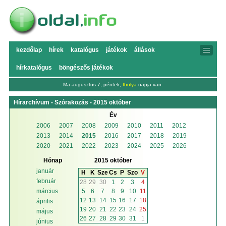
kezdőlap
hírek
katalógus
játékok
állások
hírkatalógus
böngészős játékok
Ma augusztus 7, péntek,
Ibolya
napja van.
Hírarchívum - Szórakozás - 2015 október
Év
2006
2007
2008
2009
2010
2011
2012
2013
2014
2015
2016
2017
2018
2019
2020
2021
2022
2023
2024
2025
2026
Hónap
2015 október
január
H
K
Sze
Cs
P
Szo
V
február
28
29
30
1
2
3
4
5
6
7
8
9
10
11
március
12
13
14
15
16
17
18
április
19
20
21
22
23
24
25
május
26
27
28
29
30
31
1
június