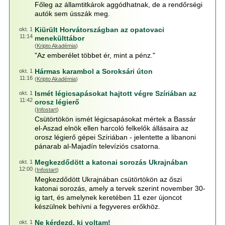
Főleg az államtitkárok aggódhatnak, de a rendőrségi
autók sem ússzák meg.
Kiürült Horvátországban az opatovaci
okt. 1
11:14
menekülttábor
(
Kripto Akadémia
)
"Az emberélet többet ér, mint a pénz."
Hármas karambol a Soroksári úton
okt. 1
11:16
(
Kripto Akadémia
)
Ismét légicsapásokat hajtott végre Szíriában az
okt. 1
11:42
orosz légierő
(
Infostart
)
Csütörtökön ismét légicsapásokat mértek a Bassár
el-Aszad elnök ellen harcoló felkelők állásaira az
orosz légierő gépei Szíriában - jelentette a libanoni
pánarab al-Majadín televíziós csatorna.
Megkezdődött a katonai sorozás Ukrajnában
okt. 1
12:00
(
Infostart
)
Megkezdődött Ukrajnában csütörtökön az őszi
katonai sorozás, amely a tervek szerint november 30-
ig tart, és amelynek keretében 11 ezer újoncot
készülnek behívni a fegyveres erőkhöz.
Ne kérdezd, ki voltam!
okt. 1