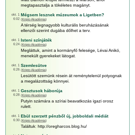
megtapasztalja a tökéletes magányt.
Mégsem lesznek múzeumok a Ligetben?
okt. 1
6:02
(
Kripto Akadémia
)
A térség legnagyobb kulturális beruházásának
ellenzői szerint dugába dőlhet a terv.
Isteni színjáték
okt. 1
6:24
(
Kripto Akadémia
)
Megláttuk, amint a kormányfő felesége, Lévai Anikó,
menekült gyerekeket látogat.
Szemlesütve
okt. 1
6:26
(
Kripto Akadémia
)
Lesütött szemünk résein át reménytelenül potyognak
a megalázottság könnyei.
Gesztusok háborúja
okt. 1
6:28
(
Kripto Akadémia
)
Putyin számára a szíriai beavatkozás igazi orosz
rulett.
Ebül szerzett pénzből új, jobboldali médiát
okt. 1
6:30
(
Kripto Akadémia
)
Találtuk: http://oregharcos.blog.hu/