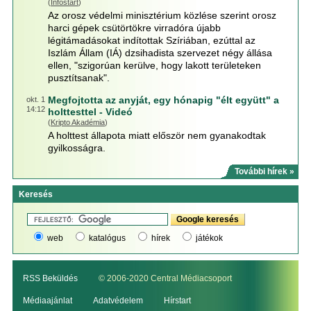
(
Infostart
)
Az orosz védelmi minisztérium közlése szerint orosz
harci gépek csütörtökre virradóra újabb
légitámadásokat indítottak Szíriában, ezúttal az
Iszlám Állam (IÁ) dzsihadista szervezet négy állása
ellen, "szigorúan kerülve, hogy lakott területeken
pusztítsanak".
Megfojtotta az anyját, egy hónapig "élt együtt" a
okt. 1
14:12
holttesttel - Videó
(
Kripto Akadémia
)
A holttest állapota miatt először nem gyanakodtak
gyilkosságra.
További hírek »
Keresés
web
katalógus
hírek
játékok
RSS Beküldés
© 2006-2020 Central Médiacsoport
Médiaajánlat
Adatvédelem
Hírstart