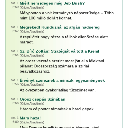
Miért nem ideges még Jeb Bush?
okt. 1
5:50
(
Kripto Akadémia
)
Mélyponton a volt kormányzó népszerűsége – Több
mint 100 millió dollárt költhet.
Megrekedt Kunduznál az afgán hadsereg
okt. 1
5:52
(
Kripto Akadémia
)
A repülőtér nagy része a tálibok ellenőrzése alatt
maradt.
Sz. Bíró Zoltán: Stratégiát váltott a Kreml
okt. 1
5:54
(
Kripto Akadémia
)
Az orosz vezetés szerint most jött el a lélektani
pillanat Oroszország számára a szíriai
beavatkozáshoz.
Érvényt szereznek a minszki egyezménynek
okt. 1
5:56
(
Kripto Akadémia
)
Az övezetben gyakorlatilag tűzszünet van.
Orosz csapás Szíriában
okt. 1
5:58
(
Kripto Akadémia
)
Három célpontot támadtak a harci gépek.
Mars haza!
okt. 1
6:00
(
Kripto Akadémia
)
Matt Damon kruplit termeszt a Marson, ahol