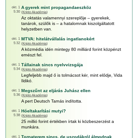
A gyerek mint propagandaeszköz
okt. 1
5:30
(
Kripto Akadémia
)
Az oktatás valamennyi szereplője – gyerekek,
tanárok, szülők is – a hatalomnak kiszolgáltatott
helyzetben van.
MTVA: hitelátvállalás ingatlanokért
okt. 1
5:32
(
Kripto Akadémia
)
A közmédia idén mintegy 80 milliárd forint közpénzt
emészt fel.
Tállainak sincs nyelvvizsgája
okt. 1
5:34
(
Kripto Akadémia
)
Legfeljebb majd ő is tolmácsot kér, mint elődje, Vida
Ildikó.
Megszűnt az eljárás Juhász ellen
okt. 1
5:36
(
Kripto Akadémia
)
A pert Deutsch Tamás indította.
Hóeltakarítási mutyi?
okt. 1
5:38
(
Kripto Akadémia
)
25 millió forint értékben írtak ki közbeszerzést a
munkára.
Tornaterem sincs, de uszodákról álmodnak
okt. 1