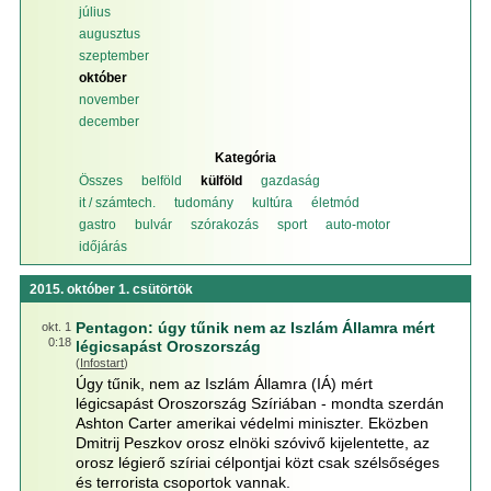
július
augusztus
szeptember
október
november
december
Kategória
Összes
belföld
külföld
gazdaság
it / számtech.
tudomány
kultúra
életmód
gastro
bulvár
szórakozás
sport
auto-motor
időjárás
2015. október 1. csütörtök
Pentagon: úgy tűnik nem az Iszlám Államra mért
okt. 1
0:18
légicsapást Oroszország
(
Infostart
)
Úgy tűnik, nem az Iszlám Államra (IÁ) mért
légicsapást Oroszország Szíriában - mondta szerdán
Ashton Carter amerikai védelmi miniszter. Eközben
Dmitrij Peszkov orosz elnöki szóvivő kijelentette, az
orosz légierő szíriai célpontjai közt csak szélsőséges
és terrorista csoportok vannak.