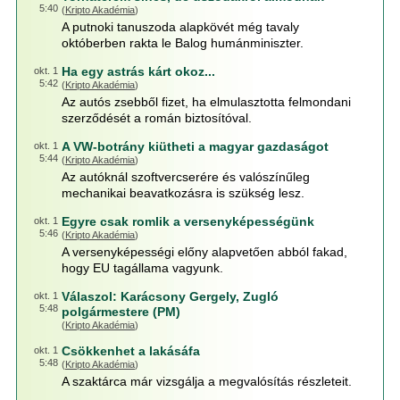
5:40
(
Kripto Akadémia
)
A putnoki tanuszoda alapkövét még tavaly
októberben rakta le Balog humánminiszter.
Ha egy astrás kárt okoz...
okt. 1
5:42
(
Kripto Akadémia
)
Az autós zsebből fizet, ha elmulasztotta felmondani
szerződését a román biztosítóval.
A VW-botrány kiütheti a magyar gazdaságot
okt. 1
5:44
(
Kripto Akadémia
)
Az autóknál szoftvercserére és valószínűleg
mechanikai beavatkozásra is szükség lesz.
Egyre csak romlik a versenyképességünk
okt. 1
5:46
(
Kripto Akadémia
)
A versenyképességi előny alapvetően abból fakad,
hogy EU tagállama vagyunk.
Válaszol: Karácsony Gergely, Zugló
okt. 1
5:48
polgármestere (PM)
(
Kripto Akadémia
)
Csökkenhet a lakásáfa
okt. 1
5:48
(
Kripto Akadémia
)
A szaktárca már vizsgálja a megvalósítás részleteit.