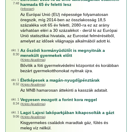
7:48
harmada 65 év feletti lesz
(
Infostart
)
Az Európai Unió (EU) népessége folyamatosan
öregszik, míg 2014-ben az összlakosság 18,5
százaléka volt 65 év feletti, 2080-ra ez az arány
várhatóan eléri a 30 százalékot - derül ki az Európai
Unió statisztikai hivatala, az Eurostat felméréséből,
amelyet az idősek világnapja alkalmából adott ki.
Az őszödi kormányüdülőt is megnyitnák a
okt. 1
8:30
menekült gyermekek előtt
(
Kripto Akadémia
)
Bővítik a fóti gyermekvédelmi központot és korábban
bezárt gyermekotthonokat nyitnak újra.
Életképesek a magán-nyugdíjpénztárak
okt. 1
8:32
(
Kripto Akadémia
)
Az MNB hamarosan áttekinti a kasszák adatait.
Vegyesen mozgott a forint kora reggel
okt. 1
8:34
(
Kripto Akadémia
)
Lagzi Lajcsi lakóparkjában kikapcsolták a gázt
okt. 1
9:06
(
Kripto Akadémia
)
Kisgyermekes családok maradtak gáz, fűtés és
meleg víz nélkül.