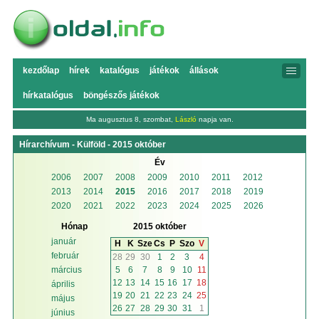
kezdőlap
hírek
katalógus
játékok
állások
hírkatalógus
böngészős játékok
Ma augusztus 8, szombat,
László
napja van.
Hírarchívum - Külföld - 2015 október
Év
2006
2007
2008
2009
2010
2011
2012
2013
2014
2015
2016
2017
2018
2019
2020
2021
2022
2023
2024
2025
2026
Hónap
2015 október
január
H
K
Sze
Cs
P
Szo
V
február
28
29
30
1
2
3
4
5
6
7
8
9
10
11
március
12
13
14
15
16
17
18
április
19
20
21
22
23
24
25
május
26
27
28
29
30
31
1
június