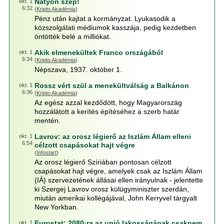
Natyon szép!
okt. 1
6:32
(
Kripto Akadémia
)
Pénz után kajtat a kormányzat. Lyukasodik a
közszolgálati médiumok kasszája, pedig kezdetben
öntötték belé a milliókat.
Akik elmenekültek Franco országából
okt. 1
6:34
(
Kripto Akadémia
)
Népszava, 1937. október 1.
Rossz vért szül a menekültválság a Balkánon
okt. 1
6:36
(
Kripto Akadémia
)
Az egész azzal kezdődött, hogy Magyarország
hozzálátott a kerítés építéséhez a szerb határ
mentén.
Lavrov: az orosz légierő az Iszlám Állam elleni
okt. 1
6:54
célzott csapásokat hajt végre
(
Infostart
)
Az orosz légierő Szíriában pontosan célzott
csapásokat hajt végre, amelyek csak az Iszlám Állam
(IÁ) szervezetének állásai ellen irányulnak - jelentette
ki Szergej Lavrov orosz külügyminiszter szerdán,
miután amerikai kollégájával, John Kerryvel tárgyalt
New Yorkban.
Eurostat: 2080-ra az unió lakosságának csaknem
okt. 1