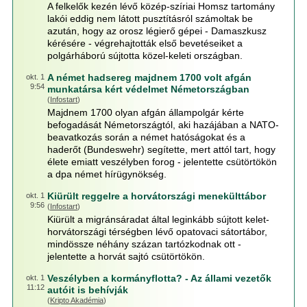
A felkelők kezén lévő közép-szíriai Homsz tartomány
lakói eddig nem látott pusztításról számoltak be
azután, hogy az orosz légierő gépei - Damaszkusz
kérésére - végrehajtották első bevetéseiket a
polgárháború sújtotta közel-keleti országban.
A német hadsereg majdnem 1700 volt afgán
okt. 1
9:54
munkatársa kért védelmet Németországban
(
Infostart
)
Majdnem 1700 olyan afgán állampolgár kérte
befogadását Németországtól, aki hazájában a NATO-
beavatkozás során a német hatóságokat és a
haderőt (Bundeswehr) segítette, mert attól tart, hogy
élete emiatt veszélyben forog - jelentette csütörtökön
a dpa német hírügynökség.
Kiürült reggelre a horvátországi menekülttábor
okt. 1
9:56
(
Infostart
)
Kiürült a migránsáradat által leginkább sújtott kelet-
horvátországi térségben lévő opatovaci sátortábor,
mindössze néhány százan tartózkodnak ott -
jelentette a horvát sajtó csütörtökön.
Veszélyben a kormányflotta? - Az állami vezetők
okt. 1
11:12
autóit is behívják
(
Kripto Akadémia
)