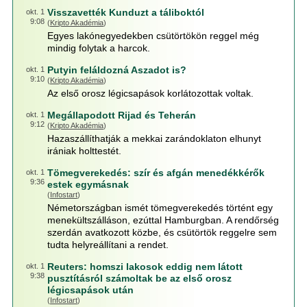
Visszavették Kunduzt a táliboktól
okt. 1
9:08
(
Kripto Akadémia
)
Egyes lakónegyedekben csütörtökön reggel még
mindig folytak a harcok.
Putyin feláldozná Aszadot is?
okt. 1
9:10
(
Kripto Akadémia
)
Az első orosz légicsapások korlátozottak voltak.
Megállapodott Rijad és Teherán
okt. 1
9:12
(
Kripto Akadémia
)
Hazaszállíthatják a mekkai zarándoklaton elhunyt
irániak holttestét.
Tömegverekedés: szír és afgán menedékkérők
okt. 1
9:36
estek egymásnak
(
Infostart
)
Németországban ismét tömegverekedés történt egy
menekültszálláson, ezúttal Hamburgban. A rendőrség
szerdán avatkozott közbe, és csütörtök reggelre sem
tudta helyreállítani a rendet.
Reuters: homszi lakosok eddig nem látott
okt. 1
9:38
pusztításról számoltak be az első orosz
légicsapások után
(
Infostart
)