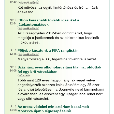
12:42
(
Kripto Akadémia
)
Két művész: az egyik filmtörténész és író, a másik
énekesnő.
Itthon kereshetik tovább igazukat a
okt. 1
12:44
játékautomatások
(
Kripto Akadémia
)
Az Országgyűlés 2012-ben döntött arról, hogy
megtiltja a játéktermek és az elektronikus kaszinók
működtetését.
Följebb kúsztunk a FIFA-ranglistán
okt. 1
12:46
(
Kripto Akadémia
)
Magyarország a 33., Argentína továbbra is vezet.
Százhúsz éves alkoholárusítási tilalmat oldottak
okt. 1
14:06
fel egy brit városkában
(
Infostart
)
Több mint 120 éves hagyománynak véget vetve
engedélyezték szeszes italok árusítást egy 25 ezer
fős angliai településen, a Bournville nevű birminghami
elővárosban, és elsőként egy újságárusnál lehet bort
vagy sört vásárolni.
Az orosz védelmi minisztérium beszámolt
okt. 1
14:08
Moszkva újabb légicsapásairól