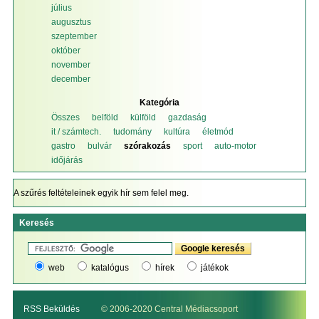
július
augusztus
szeptember
október
november
december
Kategória
Összes
belföld
külföld
gazdaság
it / számtech.
tudomány
kultúra
életmód
gastro
bulvár
szórakozás
sport
auto-motor
időjárás
A szűrés feltételeinek egyik hír sem felel meg.
Keresés
web
katalógus
hírek
játékok
RSS Beküldés
© 2006-2020 Central Médiacsoport