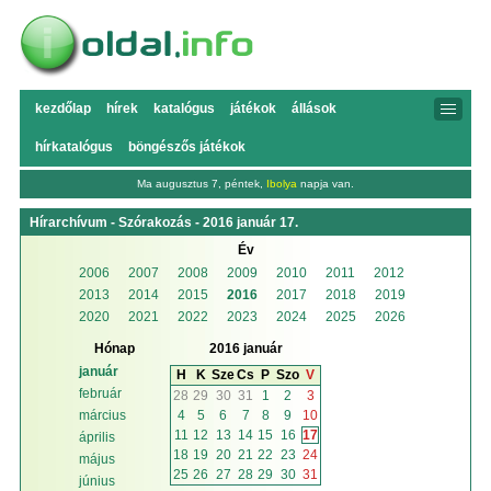
kezdőlap
hírek
katalógus
játékok
állások
hírkatalógus
böngészős játékok
Ma augusztus 7, péntek,
Ibolya
napja van.
Hírarchívum - Szórakozás - 2016 január 17.
Év
2006
2007
2008
2009
2010
2011
2012
2013
2014
2015
2016
2017
2018
2019
2020
2021
2022
2023
2024
2025
2026
Hónap
2016 január
január
H
K
Sze
Cs
P
Szo
V
február
28
29
30
31
1
2
3
4
5
6
7
8
9
10
március
11
12
13
14
15
16
17
április
18
19
20
21
22
23
24
május
25
26
27
28
29
30
31
június