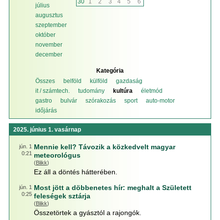
30
1
2
3
4
5
6
július
augusztus
szeptember
október
november
december
Kategória
Összes
belföld
külföld
gazdaság
it / számtech.
tudomány
kultúra
életmód
gastro
bulvár
szórakozás
sport
auto-motor
időjárás
2025. június 1. vasárnap
Mennie kell? Távozik a közkedvelt magyar
jún. 1
0:21
meteorológus
(
Blikk
)
Ez áll a döntés hátterében.
Most jött a döbbenetes hír: meghalt a Született
jún. 1
0:25
feleségek sztárja
(
Blikk
)
Összetörtek a gyásztól a rajongók.