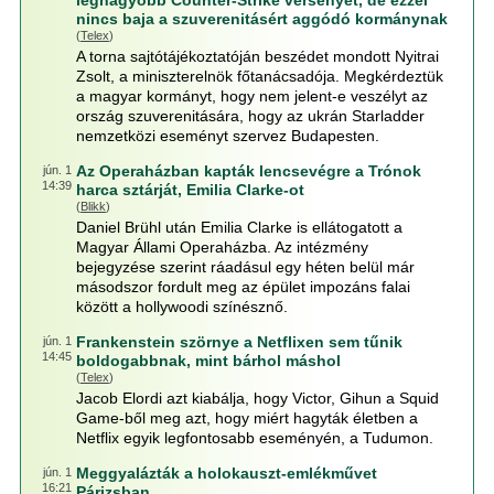
legnagyobb Counter-Strike versenyét, de ezzel
nincs baja a szuverenitásért aggódó kormánynak
(
Telex
)
A torna sajtótájékoztatóján beszédet mondott Nyitrai
Zsolt, a miniszterelnök főtanácsadója. Megkérdeztük
a magyar kormányt, hogy nem jelent-e veszélyt az
ország szuverenitására, hogy az ukrán Starladder
nemzetközi eseményt szervez Budapesten.
Az Operaházban kapták lencsevégre a Trónok
jún. 1
14:39
harca sztárját, Emilia Clarke-ot
(
Blikk
)
Daniel Brühl után Emilia Clarke is ellátogatott a
Magyar Állami Operaházba. Az intézmény
bejegyzése szerint ráadásul egy héten belül már
másodszor fordult meg az épület impozáns falai
között a hollywoodi színésznő.
Frankenstein szörnye a Netflixen sem tűnik
jún. 1
14:45
boldogabbnak, mint bárhol máshol
(
Telex
)
Jacob Elordi azt kiabálja, hogy Victor, Gihun a Squid
Game-ből meg azt, hogy miért hagyták életben a
Netflix egyik legfontosabb eseményén, a Tudumon.
Meggyalázták a holokauszt-emlékművet
jún. 1
16:21
Párizsban