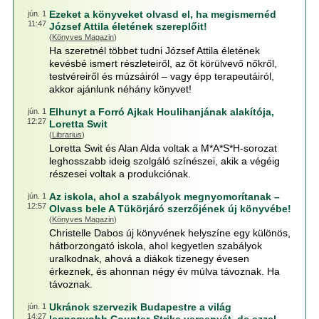
Ezeket a könyveket olvasd el, ha megismernéd
jún. 1
11:47
József Attila életének szereplőit!
(
Könyves Magazin
)
Ha szeretnél többet tudni József Attila életének
kevésbé ismert részleteiről, az őt körülvevő nőkről,
testvéreiről és múzsáiról – vagy épp terapeutáiról,
akkor ajánlunk néhány könyvet!
Elhunyt a Forró Ajkak Houlihanjának alakítója,
jún. 1
12:27
Loretta Swit
(
Librarius
)
Loretta Swit és Alan Alda voltak a M*A*S*H-sorozat
leghosszabb ideig szolgáló színészei, akik a végéig
részesei voltak a produkciónak.
Az iskola, ahol a szabályok megnyomorítanak –
jún. 1
12:57
Olvass bele A Tükörjáró szerzőjének új könyvébe!
(
Könyves Magazin
)
Christelle Dabos új könyvének helyszíne egy különös,
hátborzongató iskola, ahol kegyetlen szabályok
uralkodnak, ahová a diákok tizenegy évesen
érkeznek, és ahonnan négy év múlva távoznak. Ha
távoznak.
Ukránok szervezik Budapestre a világ
jún. 1
14:27