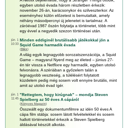
A Netflix bejelentette, hogy a Stranger Things ötödik,
egyben utolsó évada három részletben érkezik:
november 26-án, karácsonykor és szilveszterkor. Az
eseményhez külön előzetest is bemutattak, amely
néhány másodpercnyi új jelenetet is tartalmaz. A
záróévad 1987 őszén folytatja a történetet, több mint
egy évvel a negyedik szezon történései után.
Minden eddiginél brutálisabb játékokkal jön a
jún. 1
10:33
Squid Game harmadik évada
(
Blikk
)
A világ egyik legnagyobb sorozatszenzációja, a Squid
Game – magyarul Nyerd meg az életed – június 27-
én tér vissza a Netflixre egy harmadik, egyben utolsó
felvonásra. A szériában a győzelem talán a
legnagyobb veszteség, a túlélésért folytatott
küzdelem pedig még sosem volt ennyire brutális, mint
amit az utolsó évad ígér.
"Rettegtem, hogy kirúgnak" – mondja Steven
jún. 1
11:45
Spielberg az 50 éves A cápáról
(
Könyves Magazin
)
Összeállt egy dokumentumfilmre az idén 50 éves A
cápa film stábja: sosem látott felvételekkel és sosem
hallott történetekkel érkezik a Steven Spielberg
áldásával készült alkotás.