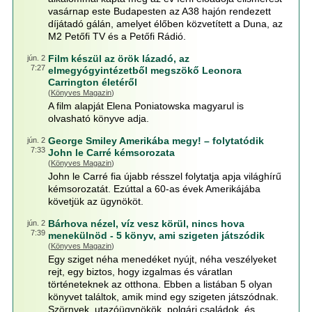
vasárnap este Budapesten az A38 hajón rendezett
díjátadó gálán, amelyet élőben közvetített a Duna, az
M2 Petőfi TV és a Petőfi Rádió.
Film készül az örök lázadó, az
jún. 2
7:27
elmegyógyintézetből megszökő Leonora
Carrington életéről
(
Könyves Magazin
)
A film alapját Elena Poniatowska magyarul is
olvasható könyve adja.
George Smiley Amerikába megy! – folytatódik
jún. 2
7:33
John le Carré kémsorozata
(
Könyves Magazin
)
John le Carré fia újabb résszel folytatja apja világhírű
kémsorozatát. Ezúttal a 60-as évek Amerikájába
követjük az ügynököt.
Bárhova nézel, víz vesz körül, nincs hova
jún. 2
7:39
menekülnöd - 5 könyv, ami szigeten játszódik
(
Könyves Magazin
)
Egy sziget néha menedéket nyújt, néha veszélyeket
rejt, egy biztos, hogy izgalmas és váratlan
történeteknek az otthona. Ebben a listában 5 olyan
könyvet találtok, amik mind egy szigeten játszódnak.
Szörnyek, utazóügynökök, polgári családok, és