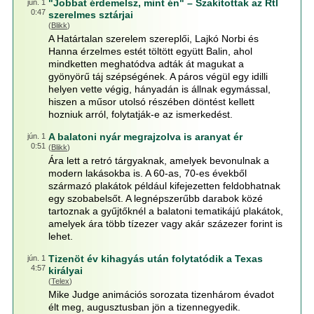
"Jobbat érdemelsz, mint én" – Szakítottak az Rtl
jún. 1
0:47
szerelmes sztárjai
(
Blikk
)
A Határtalan szerelem szereplői, Lajkó Norbi és
Hanna érzelmes estét töltött együtt Balin, ahol
mindketten meghatódva adták át magukat a
gyönyörű táj szépségének. A páros végül egy idilli
helyen vette végig, hányadán is állnak egymással,
hiszen a műsor utolsó részében döntést kellett
hozniuk arról, folytatják-e az ismerkedést.
A balatoni nyár megrajzolva is aranyat ér
jún. 1
0:51
(
Blikk
)
Ára lett a retró tárgyaknak, amelyek bevonulnak a
modern lakásokba is. A 60-as, 70-es évekből
származó plakátok például kifejezetten feldobhatnak
egy szobabelsőt. A legnépszerűbb darabok közé
tartoznak a gyűjtőknél a balatoni tematikájú plakátok,
amelyek ára több tízezer vagy akár százezer forint is
lehet.
Tizenöt év kihagyás után folytatódik a Texas
jún. 1
4:57
királyai
(
Telex
)
Mike Judge animációs sorozata tizenhárom évadot
élt meg, augusztusban jön a tizennegyedik.