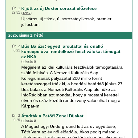
Kijött az új Dexter sorozat előzetese
jún. 1
22:51
(
Telex
)
Új város, új titkok, új sorozatgyilkosok, premier
júliusban.
2025. június 2. hétfő
Bús Balázs: egyedi arculattal és önálló
jún. 2
0:21
koncepcióval rendelkező fesztiválokat támogat
az NKA
(
Infostart
)
Megjelent az idei kulturális fesztiválok támogatására
szóló felhívás. A Nemzeti Kulturális Alap
Kollégiumának pályázatát 200 millió forint
keretösszeggel írták ki, a beadási határidő június 27.
Bús Balázs a Nemzeti Kulturális Alap alelnöke az
InfoRádióban azt mondta, hogy a mostani kerettel
ötven és száz közötti rendezvény valósulhat meg a
Kárpát-m
Átadták a Petőfi Zenei Díjakat
jún. 2
0:25
(
Infostart
)
A Magashegyi Underground lett az év együttese,
Tóth Vera az év női előadója, Ákos pedig második
alkalommal kapta meg az év férfi előadója elismerést