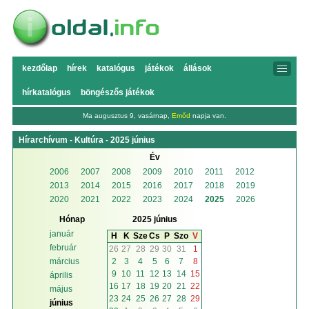
kezdőlap
hírek
katalógus
játékok
állások
hírkatalógus
böngészős játékok
Ma augusztus 9, vasárnap,
Emőd
napja van.
Hírarchívum - Kultúra - 2025 június
Év
2006
2007
2008
2009
2010
2011
2012
2013
2014
2015
2016
2017
2018
2019
2020
2021
2022
2023
2024
2025
2026
Hónap
2025 június
január
H
K
Sze
Cs
P
Szo
V
február
26
27
28
29
30
31
1
2
3
4
5
6
7
8
március
9
10
11
12
13
14
15
április
16
17
18
19
20
21
22
május
23
24
25
26
27
28
29
június