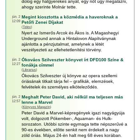
dolog egy hatgyerekes anyát, egy nőt úgy megalázni,
ahogy szerinte Molnár tette.
Megint kiosztotta a közmédia a haveroknak a
jún. 2
12:09
Petőfi Zenei Díjakat
(
Telex
)
Nyert az Ismerős Arcok és Ákos is. A Magashegyi
Underground annak a Hintalovon Alapítványnak
ajánlotta a pénzjutalmat, amelynek a létét
veszélyezteti az ellehetetlenítési törvény.
Ókovács Szilveszter könyvet írt DFD100 Színe &
jún. 2
12:27
fonákja címmel
(
Librarius
)
Ókovács Szilveszter új könyve az opera szellemi
óriásának titkait tárja fel – grafikák, elemzések,
felvételek és személyes elköteleződés.
Meghalt Peter David, aki nélkül ma teljesen más
jún. 2
12:57
lenne a Marvel
(
Könyves Magazin
)
Peter David a Marvel-képregények igazi nagyágyúja
volt, dolgozott Pókember-, Aquaman- és Hulk-
sorozaton. Utóbbi szinte egymaga tette népszerűvé a
90-es években, előtte senkit nem érdekelt a nagy
zöld óriás. Május 24-én halt meg 68 éves korában.