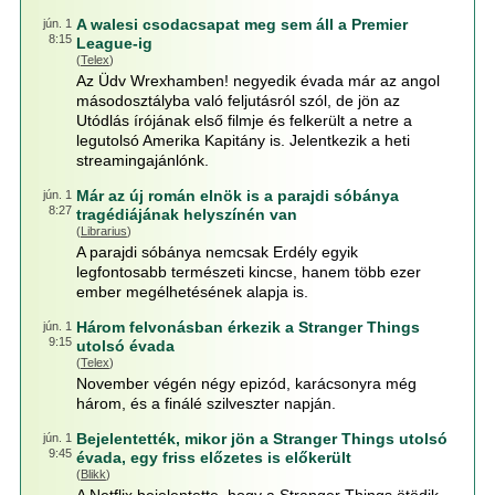
A walesi csodacsapat meg sem áll a Premier
jún. 1
8:15
League-ig
(
Telex
)
Az Üdv Wrexhamben! negyedik évada már az angol
másodosztályba való feljutásról szól, de jön az
Utódlás írójának első filmje és felkerült a netre a
legutolsó Amerika Kapitány is. Jelentkezik a heti
streamingajánlónk.
Már az új román elnök is a parajdi sóbánya
jún. 1
8:27
tragédiájának helyszínén van
(
Librarius
)
A parajdi sóbánya nemcsak Erdély egyik
legfontosabb természeti kincse, hanem több ezer
ember megélhetésének alapja is.
Három felvonásban érkezik a Stranger Things
jún. 1
9:15
utolsó évada
(
Telex
)
November végén négy epizód, karácsonyra még
három, és a finálé szilveszter napján.
Bejelentették, mikor jön a Stranger Things utolsó
jún. 1
9:45
évada, egy friss előzetes is előkerült
(
Blikk
)