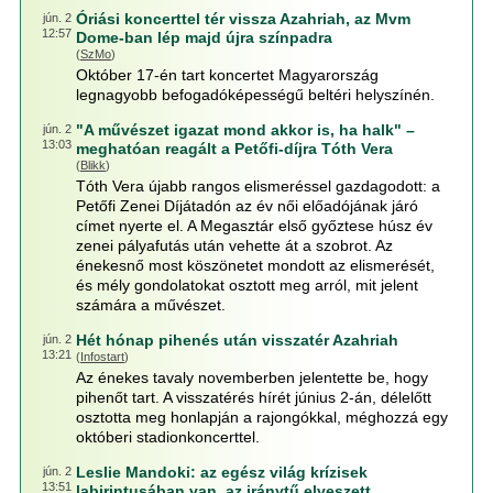
Óriási koncerttel tér vissza Azahriah, az Mvm
jún. 2
12:57
Dome-ban lép majd újra színpadra
(
SzMo
)
Október 17-én tart koncertet Magyarország
legnagyobb befogadóképességű beltéri helyszínén.
"A művészet igazat mond akkor is, ha halk" –
jún. 2
13:03
meghatóan reagált a Petőfi-díjra Tóth Vera
(
Blikk
)
Tóth Vera újabb rangos elismeréssel gazdagodott: a
Petőfi Zenei Díjátadón az év női előadójának járó
címet nyerte el. A Megasztár első győztese húsz év
zenei pályafutás után vehette át a szobrot. Az
énekesnő most köszönetet mondott az elismerését,
és mély gondolatokat osztott meg arról, mit jelent
számára a művészet.
Hét hónap pihenés után visszatér Azahriah
jún. 2
13:21
(
Infostart
)
Az énekes tavaly novemberben jelentette be, hogy
pihenőt tart. A visszatérés hírét június 2-án, délelőtt
osztotta meg honlapján a rajongókkal, méghozzá egy
októberi stadionkoncerttel.
Leslie Mandoki: az egész világ krízisek
jún. 2
13:51
labirintusában van, az iránytű elveszett