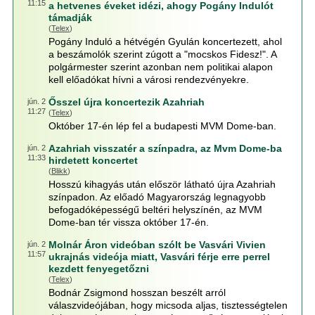
11:15
a hetvenes éveket idézi, ahogy Pogány Indulót
támadják
(
Telex
)
Pogány Induló a hétvégén Gyulán koncertezett, ahol
a beszámolók szerint zúgott a "mocskos Fidesz!". A
polgármester szerint azonban nem politikai alapon
kell előadókat hívni a városi rendezvényekre.
Ősszel újra koncertezik Azahriah
jún. 2
11:27
(
Telex
)
Október 17-én lép fel a budapesti MVM Dome-ban.
Azahriah visszatér a színpadra, az Mvm Dome-ba
jún. 2
11:33
hirdetett koncertet
(
Blikk
)
Hosszú kihagyás után először látható újra Azahriah
színpadon. Az előadó Magyarország legnagyobb
befogadóképességű beltéri helyszínén, az MVM
Dome-ban tér vissza október 17-én.
Molnár Áron videóban szólt be Vasvári Vivien
jún. 2
11:57
ukrajnás videója miatt, Vasvári férje erre perrel
kezdett fenyegetőzni
(
Telex
)
Bodnár Zsigmond hosszan beszélt arról
válaszvideójában, hogy micsoda aljas, tisztességtelen