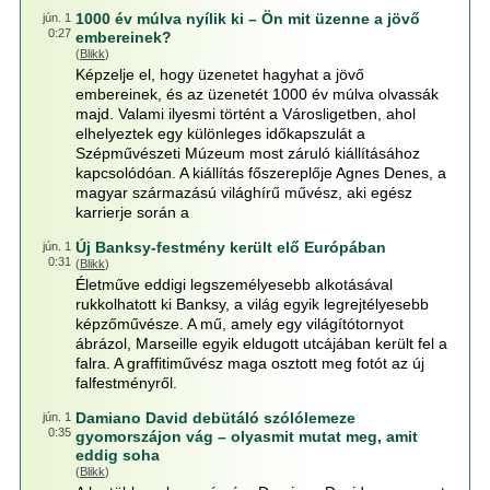
1000 év múlva nyílik ki – Ön mit üzenne a jövő
jún. 1
0:27
embereinek?
(
Blikk
)
Képzelje el, hogy üzenetet hagyhat a jövő
embereinek, és az üzenetét 1000 év múlva olvassák
majd. Valami ilyesmi történt a Városligetben, ahol
elhelyeztek egy különleges időkapszulát a
Szépművészeti Múzeum most záruló kiállításához
kapcsolódóan. A kiállítás főszereplője Agnes Denes, a
magyar származású világhírű művész, aki egész
karrierje során a
Új Banksy-festmény került elő Európában
jún. 1
0:31
(
Blikk
)
Életműve eddigi legszemélyesebb alkotásával
rukkolhatott ki Banksy, a világ egyik legrejtélyesebb
képzőművésze. A mű, amely egy világítótornyot
ábrázol, Marseille egyik eldugott utcájában került fel a
falra. A graffitiművész maga osztott meg fotót az új
falfestményről.
Damiano David debütáló szólólemeze
jún. 1
0:35
gyomorszájon vág – olyasmit mutat meg, amit
eddig soha
(
Blikk
)