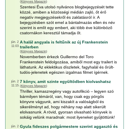
(
Könyves Magazin
)
Szentesi Éva utolsó nyilvános blogbejegyzését tette
közzé, amiben a közösségi médián zajló, őt érő
negatív megjegyzésekről és zaklatásról ír. A
bejegyzésben szót emel a bántalmazás ellen és név
szerint is említ egy embert, aki több éve különböző
csatornákon keresztül támadja őt.
A halál angyala is feltűnik az új Frankenstein
jún. 2
11:03
trailerben
(
Könyves Magazin
)
Novemberben érkezk Guillermo del Toro
Frankenstein feldolgozása, amiből most egy trailert is
láthatunk. Az eklektikus díszletek, fagyhalál és őrült-
tudós-jelenetek egészen izgalmas filmet ígérnek.
7 könyv, amit szinte együltödben kiolvashatsz
jún. 2
11:15
(
Könyves Magazin
)
Thriller, kamaszregény vagy autofikció – legyen szó
bármilyen témáról, van, hogy csak egy pörgős
könyvre vágyunk, ami kiszakít a valóságból és
sikerélményt ad, hogy néhány nap alatt sikerült
elolvasnunk. A rövid, gyorsan olvasható könyvek is
sokáig velünk maradnak: most ilyeneket gyűjtöttünk!
Gyula fideszes polgármestere szerint aggasztó és
jún. 2