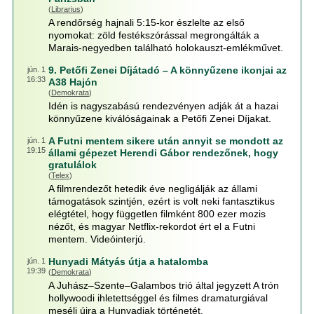
(
Librarius
)
A rendőrség hajnali 5:15-kor észlelte az első
nyomokat: zöld festékszórással megrongálták a
Marais-negyedben található holokauszt-emlékművet.
9. Petőfi Zenei Díjátadó – A könnyűzene ikonjai az
jún. 1
16:33
A38 Hajón
(
Demokrata
)
Idén is nagyszabású rendezvényen adják át a hazai
könnyűzene kiválóságainak a Petőfi Zenei Díjakat.
A Futni mentem sikere után annyit se mondott az
jún. 1
19:15
állami gépezet Herendi Gábor rendezőnek, hogy
gratulálok
(
Telex
)
A filmrendezőt hetedik éve negligálják az állami
támogatások szintjén, ezért is volt neki fantasztikus
elégtétel, hogy független filmként 800 ezer mozis
nézőt, és magyar Netflix-rekordot ért el a Futni
mentem. Videóinterjú.
Hunyadi Mátyás útja a hatalomba
jún. 1
19:39
(
Demokrata
)
A Juhász–Szente–Galambos trió által jegyzett A trón
hollywoodi ihletettséggel és filmes dramaturgiával
meséli újra a Hunyadiak történetét.