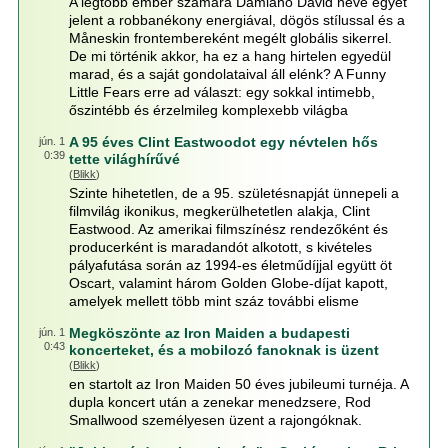
A legtöbb ember számára Damiano David neve egyet
jelent a robbanékony energiával, dögös stílussal és a
Måneskin frontembereként megélt globális sikerrel.
De mi történik akkor, ha ez a hang hirtelen egyedül
marad, és a saját gondolataival áll elénk? A Funny
Little Fears erre ad választ: egy sokkal intimebb,
őszintébb és érzelmileg komplexebb világba
A 95 éves Clint Eastwoodot egy névtelen hős
jún. 1
0:39
tette világhírűvé
(
Blikk
)
Szinte hihetetlen, de a 95. születésnapját ünnepeli a
filmvilág ikonikus, megkerülhetetlen alakja, Clint
Eastwood. Az amerikai filmszínész rendezőként és
producerként is maradandót alkotott, s kivételes
pályafutása során az 1994-es életműdíjjal együtt öt
Oscart, valamint három Golden Globe-díjat kapott,
amelyek mellett több mint száz további elisme
Megköszönte az Iron Maiden a budapesti
jún. 1
0:43
koncerteket, és a mobilozó fanoknak is üzent
(
Blikk
)
en startolt az Iron Maiden 50 éves jubileumi turnéja. A
dupla koncert után a zenekar menedzsere, Rod
Smallwood személyesen üzent a rajongóknak.