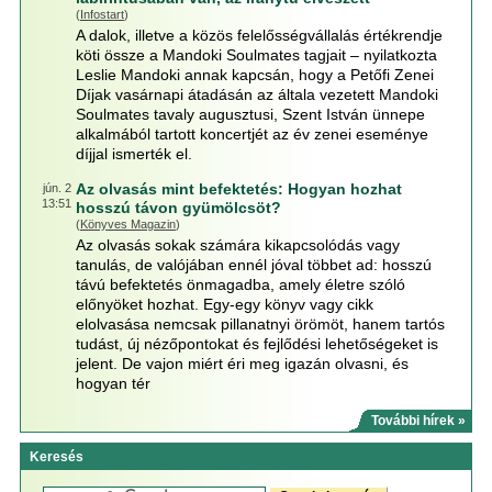
(
Infostart
)
A dalok, illetve a közös felelősségvállalás értékrendje
köti össze a Mandoki Soulmates tagjait – nyilatkozta
Leslie Mandoki annak kapcsán, hogy a Petőfi Zenei
Díjak vasárnapi átadásán az általa vezetett Mandoki
Soulmates tavaly augusztusi, Szent István ünnepe
alkalmából tartott koncertjét az év zenei eseménye
díjjal ismerték el.
Az olvasás mint befektetés: Hogyan hozhat
jún. 2
13:51
hosszú távon gyümölcsöt?
(
Könyves Magazin
)
Az olvasás sokak számára kikapcsolódás vagy
tanulás, de valójában ennél jóval többet ad: hosszú
távú befektetés önmagadba, amely életre szóló
előnyöket hozhat. Egy-egy könyv vagy cikk
elolvasása nemcsak pillanatnyi örömöt, hanem tartós
tudást, új nézőpontokat és fejlődési lehetőségeket is
jelent. De vajon miért éri meg igazán olvasni, és
hogyan tér
További hírek »
Keresés