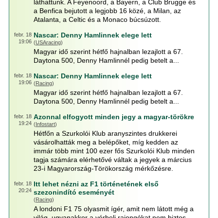
láthattunk. A Feyenoord, a Bayern, a Club Brugge és
a Benfica bejutott a legjobb 16 közé, a Milan, az
Atalanta, a Celtic és a Monaco búcsúzott.
Nascar: Denny Hamlinnek elege lett
febr. 18
19:06
(
USAracing
)
Magyar idő szerint hétfő hajnalban lezajlott a 67.
Daytona 500, Denny Hamlinnél pedig betelt a...
Nascar: Denny Hamlinnek elege lett
febr. 18
19:06
(
Racing
)
Magyar idő szerint hétfő hajnalban lezajlott a 67.
Daytona 500, Denny Hamlinnél pedig betelt a...
Azonnal elfogyott minden jegy a magyar-törökre
febr. 18
19:24
(
Infostart
)
Hétfőn a Szurkolói Klub aranyszintes drukkerei
vásárolhatták meg a belépőket, míg kedden az
immár több mint 100 ezer fős Szurkolói Klub minden
tagja számára elérhetővé váltak a jegyek a március
23-i Magyarország-Törökország mérkőzésre.
Itt lehet nézni az F1 történetének első
febr. 18
20:24
szezonindító eseményét
(
Racing
)
A londoni F1 75 olyasmit ígér, amit nem látott még a
világ, ugyanakkor a vérbeli rajongókat nem biztos,