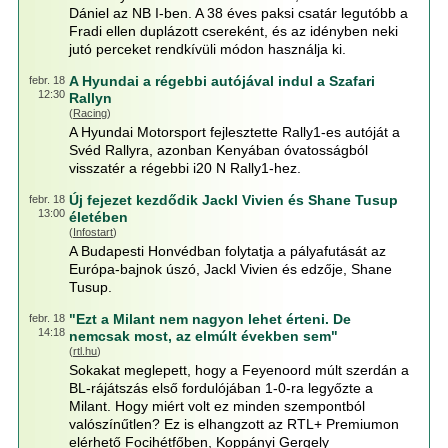
Dániel az NB I-ben. A 38 éves paksi csatár legutóbb a
Fradi ellen duplázott csereként, és az idényben neki
jutó perceket rendkívüli módon használja ki.
A Hyundai a régebbi autójával indul a Szafari
febr. 18
12:30
Rallyn
(
Racing
)
A Hyundai Motorsport fejlesztette Rally1-es autóját a
Svéd Rallyra, azonban Kenyában óvatosságból
visszatér a régebbi i20 N Rally1-hez.
Új fejezet kezdődik Jackl Vivien és Shane Tusup
febr. 18
13:00
életében
(
Infostart
)
A Budapesti Honvédban folytatja a pályafutását az
Európa-bajnok úszó, Jackl Vivien és edzője, Shane
Tusup.
"Ezt a Milant nem nagyon lehet érteni. De
febr. 18
14:18
nemcsak most, az elmúlt években sem"
(
rtl.hu
)
Sokakat meglepett, hogy a Feyenoord múlt szerdán a
BL-rájátszás első fordulójában 1-0-ra legyőzte a
Milant. Hogy miért volt ez minden szempontból
valószínűtlen? Ez is elhangzott az RTL+ Premiumon
elérhető Focihétfőben, Koppányi Gergely