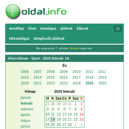
kezdőlap
hírek
katalógus
játékok
állások
hírkatalógus
böngészős játékok
Ma augusztus 7, péntek,
Ibolya
napja van.
Hírarchívum - Sport - 2025 február 18.
Év
2006
2007
2008
2009
2010
2011
2012
2013
2014
2015
2016
2017
2018
2019
2020
2021
2022
2023
2024
2025
2026
Hónap
2025 február
január
H
K
Sze
Cs
P
Szo
V
február
27
28
29
30
31
1
2
3
4
5
6
7
8
9
március
10
11
12
13
14
15
16
április
17
18
19
20
21
22
23
május
24
25
26
27
28
1
2
június