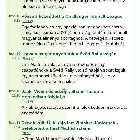
Forma-es szezonnyitó showt tartják kedden. Íme, az
élő közvetítések listája.
Pécsett kezdődött a Challenger Teqball League
febr. 18
9:12
(
HírTV
)
Egy focilabda és egy speciálisan meghajlított asztal.
Ennyi kell csupán a 2012-ben világhódító útjára indult
magyar találmányú sportághoz. A hétvégén Pécsett
rendezték a Challenger Teqball League 1. fordulóját.
Latvala megkönnyebbült a Svéd Rally végén
febr. 18
10:30
(
Racing
)
Jari-Matti Latvala, a Toyota Gazoo Racing
csapatfőnöke a Svéd Rally utolsó napján sokat izgult,
így a versenyt követően megkönnyebbült, hogy
sikerült elérni a kettős sikert.
Jackl Vivien és edzője, Shane Tusup a
febr. 18
11:18
Honvédban folytatja
(
HírTV
)
A klub tájékoztatása szerint a felek kedden írták alá a
szerződést.
Rendkívüli: Új klubja lett Vinícius Júniornak -
febr. 18
11:24
befektetett a Real Madrid sztárja
(
rtl.hu
)
A Real Madrid brazil sztárja, Vinícius Júnior új