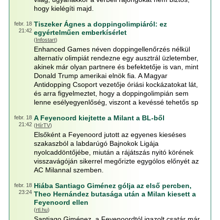
hogy kielégíti majd.
Tiszeker Ágnes a doppingolimpiáról: ez
febr. 18
21:42
egyértelműen emberkísérlet
(
Infostart
)
Enhanced Games néven doppingellenőrzés nélkül
alternatív olimpiát rendezne egy ausztrál üzletember,
akinek már olyan partnere és befektetője is van, mint
Donald Trump amerikai elnök fia. A Magyar
Antidopping Csoport vezetője óriási kockázatokat lát,
és arra figyelmeztet, hogy a doppingolimpián sem
lenne esélyegyenlőség, viszont a kevéssé tehetős sp
A Feyenoord kiejtette a Milant a BL-ből
febr. 18
21:42
(
HírTV
)
Elsőként a Feyenoord jutott az egyenes kieséses
szakaszból a labdarúgó Bajnokok Ligája
nyolcaddöntőjébe, miután a rájátszás nyitó körének
visszavágóján sikerrel megőrizte egygólos előnyét az
AC Milannal szemben.
Hiába Santiago Giménez gólja az első percben,
febr. 18
23:24
Theo Hernández butasága után a Milan kiesett a
Feyenoord ellen
(
rtl.hu
)
Santiago Giménez, a Feyenoordtól igazolt csatár már