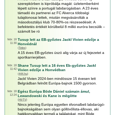
szerepkörben is kipróbálja magát: üzletemberként
lépett színre a portugál labdarúgásban. A 23 éves
támadó és partnerei az FC Alverca többségi
tulajdonosai lettek, miután megvásárolták a
másodosztályú klub 70-80%-os részesedését. A
befektetés értékét körülbelül 8 millió euróra becsülik –
számolt be ró
Tusup lett az EB-győztes Jackl Vivien edzője a
febr. 18
11:30
Honvédnál
(
Telex
)
A 15 éves EB-győztes úszó alig várja az új fejezetet a
sportkarrierjében.
Shane Tusup lett a 16 éves Eb-győztes Jackl
febr. 18
11:42
Vivien edzője a Honvédban
(
444.hu
)
Jackl Vivien 2024-ben mindössze 15 évesen lett
Belgrádban felnőtt Európa-bajnok 1500 gyorson.
Egész Európa Böde Dániel számain ámul,
febr. 18
12:24
Lewandowski és Kane is mögötte
(
HírTV
)
Nincs jelenleg Európa egyetlen élvonalbeli labdarúgó-
bajnokságában sem olyan góllövőlista-éllovas, aki
hatékonyabban termeli a találatokat, mint Böde