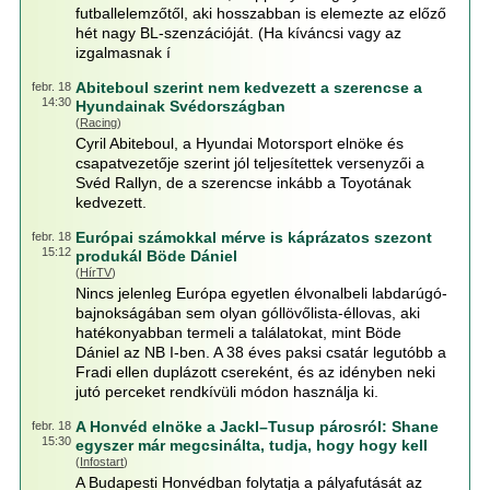
futballelemzőtől, aki hosszabban is elemezte az előző
hét nagy BL-szenzációját. (Ha kíváncsi vagy az
izgalmasnak í
Abiteboul szerint nem kedvezett a szerencse a
febr. 18
14:30
Hyundainak Svédországban
(
Racing
)
Cyril Abiteboul, a Hyundai Motorsport elnöke és
csapatvezetője szerint jól teljesítettek versenyzői a
Svéd Rallyn, de a szerencse inkább a Toyotának
kedvezett.
Európai számokkal mérve is káprázatos szezont
febr. 18
15:12
produkál Böde Dániel
(
HírTV
)
Nincs jelenleg Európa egyetlen élvonalbeli labdarúgó-
bajnokságában sem olyan góllövőlista-éllovas, aki
hatékonyabban termeli a találatokat, mint Böde
Dániel az NB I-ben. A 38 éves paksi csatár legutóbb a
Fradi ellen duplázott csereként, és az idényben neki
jutó perceket rendkívüli módon használja ki.
A Honvéd elnöke a Jackl–Tusup párosról: Shane
febr. 18
15:30
egyszer már megcsinálta, tudja, hogy hogy kell
(
Infostart
)
A Budapesti Honvédban folytatja a pályafutását az