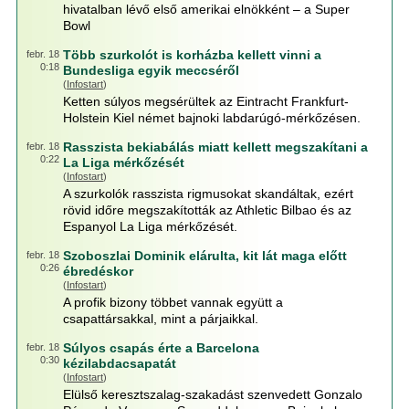
hivatalban lévő első amerikai elnökként – a Super
Bowl
Több szurkolót is korházba kellett vinni a
febr. 18
0:18
Bundesliga egyik meccséről
(
Infostart
)
Ketten súlyos megsérültek az Eintracht Frankfurt-
Holstein Kiel német bajnoki labdarúgó-mérkőzésen.
Rasszista bekiabálás miatt kellett megszakítani a
febr. 18
0:22
La Liga mérkőzését
(
Infostart
)
A szurkolók rasszista rigmusokat skandáltak, ezért
rövid időre megszakították az Athletic Bilbao és az
Espanyol La Liga mérkőzését.
Szoboszlai Dominik elárulta, kit lát maga előtt
febr. 18
0:26
ébredéskor
(
Infostart
)
A profik bizony többet vannak együtt a
csapattársakkal, mint a párjaikkal.
Súlyos csapás érte a Barcelona
febr. 18
0:30
kézilabdacsapatát
(
Infostart
)
Elülső keresztszalag-szakadást szenvedett Gonzalo