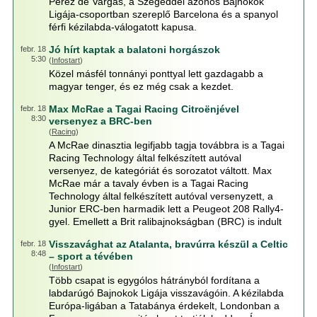
Pérez de Vargas, a Szegeddel azonos Bajnokok
Ligája-csoportban szereplő Barcelona és a spanyol
férfi kézilabda-válogatott kapusa.
Jó hírt kaptak a balatoni horgászok
febr. 18
5:30
(
Infostart
)
Közel másfél tonnányi ponttyal lett gazdagabb a
magyar tenger, és ez még csak a kezdet.
Max McRae a Tagai Racing Citroënjével
febr. 18
8:30
versenyez a BRC-ben
(
Racing
)
A McRae dinasztia legifjabb tagja továbbra is a Tagai
Racing Technology által felkészített autóval
versenyez, de kategóriát és sorozatot váltott. Max
McRae már a tavaly évben is a Tagai Racing
Technology által felkészített autóval versenyzett, a
Junior ERC-ben harmadik lett a Peugeot 208 Rally4-
gyel. Emellett a Brit ralibajnokságban (BRC) is indult
Visszavághat az Atalanta, bravúrra készül a Celtic
febr. 18
8:48
– sport a tévében
(
Infostart
)
Több csapat is egygólos hátrányból fordítana a
labdarúgó Bajnokok Ligája visszavágóin. A kézilabda
Európa-ligában a Tatabánya érdekelt, Londonban a