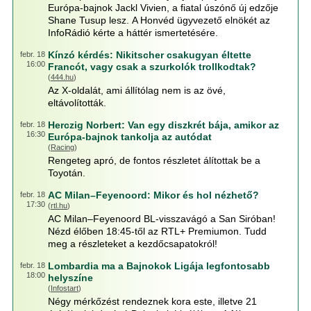
Európa-bajnok Jackl Vivien, a fiatal úszónő új edzője
Shane Tusup lesz. A Honvéd ügyvezető elnökét az
InfoRádió kérte a háttér ismertetésére.
Kínzó kérdés: Nikitscher csakugyan éltette
febr. 18
16:00
Francót, vagy csak a szurkolók trollkodtak?
(
444.hu
)
Az X-oldalát, ami állítólag nem is az övé,
eltávolították.
Herczig Norbert: Van egy diszkrét bája, amikor az
febr. 18
16:30
Európa-bajnok tankolja az autódat
(
Racing
)
Rengeteg apró, de fontos részletet álítottak be a
Toyotán.
AC Milan–Feyenoord: Mikor és hol nézhető?
febr. 18
17:30
(
rtl.hu
)
AC Milan–Feyenoord BL-visszavágó a San Siróban!
Nézd élőben 18:45-től az RTL+ Premiumon. Tudd
meg a részleteket a kezdőcsapatokról!
Lombardia ma a Bajnokok Ligája legfontosabb
febr. 18
18:00
helyszíne
(
Infostart
)
Négy mérkőzést rendeznek kora este, illetve 21