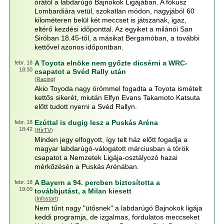
órától a labdarúgó Bajnokok Ligájában. A fókusz
Lombardiára vetül, szokatlan módon, nagyjából 60
kilométeren belül két meccset is játszanak, igaz,
eltérő kezdési időponttal. Az egyiket a milánói San
Siróban 18.45-től, a másikat Bergamóban, a további
kettővel azonos időpontban.
A Toyota elnöke nem győzte dicsérni a WRC-
febr. 18
18:30
csapatot a Svéd Rally után
(
Racing
)
Akio Toyoda nagy örömmel fogadta a Toyota ismételt
kettős sikerét, miután Elfyn Evans Takamoto Katsuta
előtt tudott nyerni a Svéd Rallyn.
Ezúttal is dugig lesz a Puskás Aréna
febr. 18
18:42
(
HírTV
)
Minden jegy elfogyott, így telt ház előtt fogadja a
magyar labdarúgó-válogatott márciusban a török
csapatot a Nemzetek Ligája-osztályozó hazai
mérkőzésén a Puskás Arénában.
A Bayern a 94. percben biztosította a
febr. 18
19:00
továbbjutást, a Milan kiesett
(
Infostart
)
Nem tűnt nagy "ütősnek" a labdarúgó Bajnokok ligája
keddi programja, de izgalmas, fordulatos meccseket