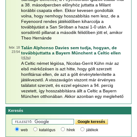
a 38. másodpercben előnyhöz juttatta a Milant
korábbi csapata ellen. Ekkor kevesen gondolták
volna, hogy nemhogy hosszabbítás nem lesz, de a
Feyenoord rendes játékidőben kiharcolja a
továbbjutást a San Siróban a hazai 1-0 után. A
sorsdöntő pillanat a második félidőben jött el, amikor
Theo Hernánde
Talán Alphonso Davies sem tudja, hogyan, de
febr. 18
23:54
továbbjuttatta a Bayern Münchent a Celtic ellen
(
rtl.hu
)
A Celtic német légiósa, Nicolas-Gerrit Kühn már az
első mérkőzésen is azt hitte, hogy gólt szerzett
honfitársai ellen, de azt a gólt érvénytelenítette a
játékvezető. A visszavágón viszont már érvényes
találatot szerzett, és ezzel egészen a 94. percig
vezetett, így hosszabbításra állt a Celtic a Bayern
München otthonában. Akkor azonban egy meglehető
Keresés
web
katalógus
hírek
játékok