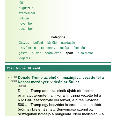
július
augusztus
szeptember
október
november
december
Kategória
Összes
belföld
külföld
gazdaság
it / számtech.
tudomány
kultúra
életmód
gastro
bulvár
szórakozás
sport
auto-motor
időjárás
2025. február 18. kedd
Donald Trump az elnöki limuzinjával vezette fel a
febr. 18
0:18
Nascar mezőnyét: videón az őrület
(
Blikk
)
Donald Trump amerikai elnök újabb történelmi
pillanatot teremtett, amikor a limuzinja vezette fel a
NASCAR szezonnyitó versenyét, a híres Daytona
500-at. Trump egy beszédet is tartott, amiben több
örömteli kijelentést tett. Benyomása szerint az
országának ismét jó a hangulata. Nem mellesleg – a