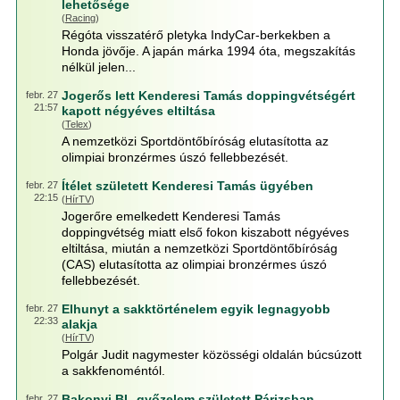
lehetősége
(
Racing
)
Régóta visszatérő pletyka IndyCar-berkekben a
Honda jövője. A japán márka 1994 óta, megszakítás
nélkül jelen...
Jogerős lett Kenderesi Tamás doppingvétségért
febr. 27
21:57
kapott négyéves eltiltása
(
Telex
)
A nemzetközi Sportdöntőbíróság elutasította az
olimpiai bronzérmes úszó fellebbezését.
Ítélet született Kenderesi Tamás ügyében
febr. 27
22:15
(
HírTV
)
Jogerőre emelkedett Kenderesi Tamás
doppingvétség miatt első fokon kiszabott négyéves
eltiltása, miután a nemzetközi Sportdöntőbíróság
(CAS) elutasította az olimpiai bronzérmes úszó
fellebbezését.
Elhunyt a sakktörténelem egyik legnagyobb
febr. 27
22:33
alakja
(
HírTV
)
Polgár Judit nagymester közösségi oldalán búcsúzott
a sakkfenoméntól.
Bakonyi BL-győzelem született Párizsban
febr. 27