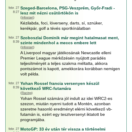
Szeged-Barcelona, PSG-Veszprém, Győr-Fradi -
febr. 27
8:27
lesz mit nézni csütörtökön is
(
Infostart
)
Kézilabda, foci, lóverseny, darts, sí, sznúker,
kerékpár, golf a tévés sportkínálatban
Szoboszlai Dominik már megint hatalmasat ment,
febr. 27
8:39
szinte mindenhol a meccs embere lett
(
Infostart
)
A Liverpool magyar játékosának Newcastle elleni
Premier League mérkőzésén nyújtott parádés
teljesítményét a teljes szakma méltatta, akkora
pontszámot is kapott, amekkorára korábban nemigen
volt példa.
Yohan Rossel francia versenyen készül
febr. 27
8:39
következő WRC-futamára
(
Racing
)
Yohan Rossel számára jól indult az idei WRC2-es
szezon, miután nyerni tudott a Montén, azonban
szeretne hasonló eredményt elérni következő vb-
futamán is, ezért egy tesztversenyt iktatott be
programjába.
MotoGP: 33 év után tér vissza a történelmi
febr. 27