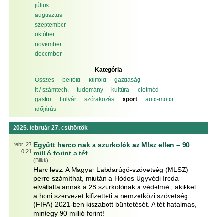
július
augusztus
szeptember
október
november
december
Kategória
Összes
belföld
külföld
gazdaság
it / számtech.
tudomány
kultúra
életmód
gastro
bulvár
szórakozás
sport
auto-motor
időjárás
2025. február 27. csütörtök
Együtt harcolnak a szurkolók az Mlsz ellen – 90
febr. 27
0:21
millió forint a tét
(
Blikk
)
Harc lesz. A Magyar Labdarúgó-szövetség (MLSZ)
perre számíthat, miután a Hódos Ügyvédi Iroda
elvállalta annak a 28 szurkolónak a védelmét, akikkel
a honi szervezet kifizetteti a nemzetközi szövetség
(FIFA) 2021-ben kiszabott büntetését. A tét hatalmas,
mintegy 90 millió forint!