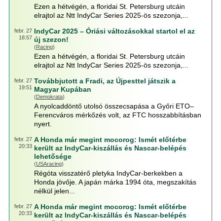
Ezen a hétvégén, a floridai St. Petersburg utcáin
elrajtol az Ntt IndyCar Series 2025-ös szezonja,...
IndyCar 2025 – Óriási változásokkal startol el az
febr. 27
18:57
új szezon!
(
Racing
)
Ezen a hétvégén, a floridai St. Petersburg utcáin
elrajtol az Ntt IndyCar Series 2025-ös szezonja,...
Továbbjutott a Fradi, az Újpesttel játszik a
febr. 27
19:51
Magyar Kupában
(
Demokrata
)
A nyolcaddöntő utolsó összecsapása a Győri ETO–
Ferencváros mérkőzés volt, az FTC hosszabbításban
nyert.
A Honda már megint mocorog: Ismét előtérbe
febr. 27
20:33
került az IndyCar-kiszállás és Nascar-belépés
lehetősége
(
USAracing
)
Régóta visszatérő pletyka IndyCar-berkekben a
Honda jövője. A japán márka 1994 óta, megszakítás
nélkül jelen...
A Honda már megint mocorog: Ismét előtérbe
febr. 27
20:33
került az IndyCar-kiszállás és Nascar-belépés