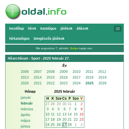
kezdőlap
hírek
katalógus
játékok
állások
hírkatalógus
böngészős játékok
Ma augusztus 7, péntek,
Ibolya
napja van.
Hírarchívum - Sport - 2025 február 27.
Év
2006
2007
2008
2009
2010
2011
2012
2013
2014
2015
2016
2017
2018
2019
2020
2021
2022
2023
2024
2025
2026
Hónap
2025 február
január
H
K
Sze
Cs
P
Szo
V
február
27
28
29
30
31
1
2
3
4
5
6
7
8
9
március
10
11
12
13
14
15
16
április
17
18
19
20
21
22
23
május
24
25
26
27
28
1
2
június