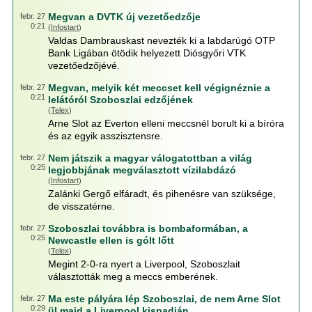
Megvan a DVTK új vezetőedzője
febr. 27
0:21
(
Infostart
)
Valdas Dambrauskast nevezték ki a labdarúgó OTP
Bank Ligában ötödik helyezett Diósgyőri VTK
vezetőedzőjévé.
Megvan, melyik két meccset kell végignéznie a
febr. 27
0:21
lelátóról Szoboszlai edzőjének
(
Telex
)
Arne Slot az Everton elleni meccsnél borult ki a bíróra
és az egyik asszisztensre.
Nem játszik a magyar válogatottban a világ
febr. 27
0:25
legjobbjának megválasztott vízilabdázó
(
Infostart
)
Zalánki Gergő elfáradt, és pihenésre van szüksége,
de visszatérne.
Szoboszlai továbbra is bombaformában, a
febr. 27
0:25
Newcastle ellen is gólt lőtt
(
Telex
)
Megint 2-0-ra nyert a Liverpool, Szoboszlait
választották meg a meccs emberének.
Ma este pályára lép Szoboszlai, de nem Arne Slot
febr. 27
0:29
ül majd a Liverpool kispadján