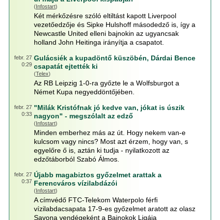
(
Infostart
)
Két mérkőzésre szóló eltiltást kapott Liverpool
vezetőedzője és Sipke Hulshoff másodedző is, így a
Newcastle United elleni bajnokin az ugyancsak
holland John Heitinga irányítja a csapatot.
Gulácsiék a kupadöntő küszöbén, Dárdai Bence
febr. 27
0:29
csapatát ejtették ki
(
Telex
)
Az RB Leipzig 1-0-ra győzte le a Wolfsburgot a
Német Kupa negyeddöntőjében.
"Milák Kristófnak jó kedve van, jókat is úszik
febr. 27
0:33
nagyon" - megszólalt az edző
(
Infostart
)
Minden emberhez más az út. Hogy nekem van-e
kulcsom vagy nincs? Most azt érzem, hogy van, s
egyelőre ő is, aztán ki tudja - nyilatkozott az
edzőtáborból Szabó Álmos.
Újabb magabiztos győzelmet arattak a
febr. 27
0:37
Ferencváros vízilabdázói
(
Infostart
)
A címvédő FTC-Telekom Waterpolo férfi
vízilabdacsapata 17-9-es győzelmet aratott az olasz
Savona vendégeként a Bajnokok Ligája