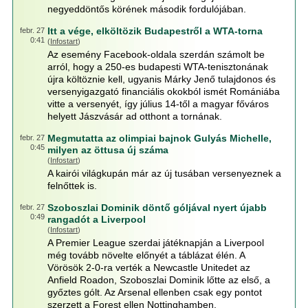
negyeddöntős körének második fordulójában.
Itt a vége, elköltözik Budapestről a WTA-torna
febr. 27
0:41
(
Infostart
)
Az esemény Facebook-oldala szerdán számolt be
arról, hogy a 250-es budapesti WTA-tenisztonának
újra költöznie kell, ugyanis Márky Jenő tulajdonos és
versenyigazgató financiális okokból ismét Romániába
vitte a versenyét, így július 14-től a magyar főváros
helyett Jászvásár ad otthont a tornának.
Megmutatta az olimpiai bajnok Gulyás Michelle,
febr. 27
0:45
milyen az öttusa új száma
(
Infostart
)
A kairói világkupán már az új tusában versenyeznek a
felnőttek is.
Szoboszlai Dominik döntő góljával nyert újabb
febr. 27
0:49
rangadót a Liverpool
(
Infostart
)
A Premier League szerdai játéknapján a Liverpool
még tovább növelte előnyét a táblázat élén. A
Vörösök 2-0-ra verték a Newcastle Unitedet az
Anfield Roadon, Szoboszlai Dominik lőtte az első, a
győztes gólt. Az Arsenal ellenben csak egy pontot
szerzett a Forest ellen Nottinghamben.