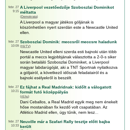
A Liverpool vezetőedzője Szoboszlai Dominikot
febr. 27
9:15
méltatta
(
Demokrata
)
A Liverpool a magyar játékos góljának is
köszönhetően nyert szerdán este a Newcastle United
ellen.
Szoboszlai Dominik: meccsről meccsre haladunk
febr. 27
10:09
(
HírTV
)
Newcastle United elleni szerda esti bajnoki után több
portál a meccs legjobbjának választotta a 2-0-s siker
során betaláló Szoboszlai Dominiket, a Liverpool
magyar labdarúgóját, aki a TNT Sportnak nyilatkozva
a góljairól, a következő időszak feladatairól és a
bajnoki esélyekről is beszélt.
Ez fájhat a Real Madridnak: kidőlt a válogatott
febr. 27
10:21
formát futó középpályás
(
rtl.hu
)
Dani Ceballos, a Real Madrid egyik meg nem énekelt
hőse mostanában fix kezdő volt csapatában. Az
Atlético Madrid ellen, úgy tűnik, nem lesz...
Neuville már a Szafari Rally tesztje előtt bajba
febr. 27
10:33
került