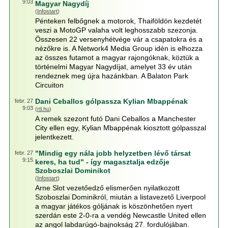
9:03
Magyar Nagydíj
(
Infostart
)
Pénteken felbőgnek a motorok, Thaiföldön kezdetét
veszi a MotoGP valaha volt leghosszabb szezonja.
Összesen 22 versenyhétvége vár a csapatokra és a
nézőkre is. A Network4 Media Group idén is elhozza
az összes futamot a magyar rajongóknak, köztük a
történelmi Magyar Nagydíjat, amelyet 33 év után
rendeznek meg újra hazánkban. A Balaton Park
Circuiton
Dani Ceballos gólpassza Kylian Mbappénak
febr. 27
9:03
(
rtl.hu
)
A remek szezont futó Dani Ceballos a Manchester
City ellen egy, Kylian Mbappénak kiosztott gólpasszal
jelentkezett.
"Mindig egy nála jobb helyzetben lévő társat
febr. 27
9:15
keres, ha tud" - így magasztalja edzője
Szoboszlai Dominikot
(
Infostart
)
Arne Slot vezetőedző elismerően nyilatkozott
Szoboszlai Dominikról, miután a listavezető Liverpool
a magyar játékos góljának is köszönhetően nyert
szerdán este 2-0-ra a vendég Newcastle United ellen
az angol labdarúgó-bajnokság 27. fordulójában.