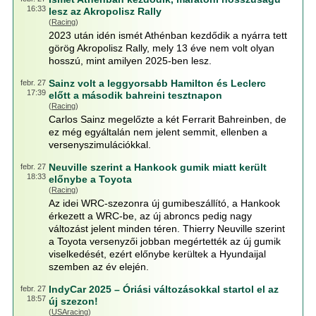
16:33
lesz az Akropolisz Rally
(
Racing
)
2023 után idén ismét Athénban kezdődik a nyárra tett
görög Akropolisz Rally, mely 13 éve nem volt olyan
hosszú, mint amilyen 2025-ben lesz.
Sainz volt a leggyorsabb Hamilton és Leclerc
febr. 27
17:39
előtt a második bahreini tesztnapon
(
Racing
)
Carlos Sainz megelőzte a két Ferrarit Bahreinben, de
ez még egyáltalán nem jelent semmit, ellenben a
versenyszimulációkkal.
Neuville szerint a Hankook gumik miatt került
febr. 27
18:33
előnybe a Toyota
(
Racing
)
Az idei WRC-szezonra új gumibeszállító, a Hankook
érkezett a WRC-be, az új abroncs pedig nagy
változást jelent minden téren. Thierry Neuville szerint
a Toyota versenyzői jobban megértették az új gumik
viselkedését, ezért előnybe kerültek a Hyundaijal
szemben az év elején.
IndyCar 2025 – Óriási változásokkal startol el az
febr. 27
18:57
új szezon!
(
USAracing
)