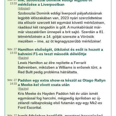
Íme, Szoboszlai Dominik eddigi legjobb öt
13:33
mérkőzése a Liverpoolban
(
Infostart
)
Szoboszlai Dominik eddigi liverpooli pályafutásának
legjobb időszakában van, 2023 nyári szerződtetése
óta először szerzett két egymást követő mérkőzésen,
ráadásul két rangadón is gólt. A munkabírását már-
már visszatérően ünnepeli a brit sajtó. Szerdán a 81.
tétmérkőzésén a 14. gólját szerezte a Vörösök
mezében – íme, az öt legnagyszerűbb mérkőzése!
Hamilton elsőségét, ütközést és esőt is hozott a
febr. 27
13:33
bahreini F1-es teszt második délelőttje
(
Racing
)
Lewis Hamilton az élre repítette a Ferrarit
Bahreinben, miközben a Williams is erősnek tűnt, a
Red Bullt pedig probléma hátráltatta.
Paddon egy extra show-ra készül az Otago Rallyn
febr. 27
14:33
a Meeke-kel vívott csata után
(
Racing
)
Kris Meeke és Hayden Paddon hét év után ismét
egymással fog harcolni, mégpedig áprilisban az új-
zélandi ralibajnokság első futamán egy-egy Mk2-es
Ford Escorttal.
Ismét Athénban kezdődik, maratoni hosszúságú
febr. 27