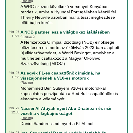
(
Racing
)
A WRC-szezon következő versenyét Kenyában
rendezik, amire a Hyundai Portugáliában készül fel.
Thierry Neuville azonban már a teszt megkezdése
előtt bajba került.
A NOB partner lesz a világboksz átállásában
febr. 27
11:27
(
Infostart
)
A Nemzetközi Olimpiai Bizottság (NOB) elnöksége
előzetesen elismerte az ökölvívás 2023-ban alapított
új világszövetségét, a World Boxingot, amelyhez a
múlt héten csatlakozott a Magyar Ökölvívó
Szakszövetség (MÖSZ).
Az egyik F1-es csapatfőnök imádná, ha
febr. 27
11:33
visszajönnének a V10-es motorok
(
Racing
)
Mohammed Ben Sulayem V10-es motorokkal
kapcsolatos posztja után a Red Bull csapatfőnöke is
elmondta a véleményét.
Nasser Al-Attiyah nyert Abu Dhabiban és már
febr. 27
12:33
vezeti a világbajnokságot
(
Racing
)
Daniel Sanders ismét nyert a KTM-mel.
febr. 27