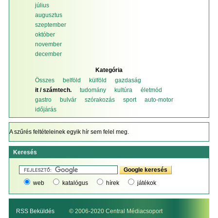
július
augusztus
szeptember
október
november
december
Kategória
Összes
belföld
külföld
gazdaság
it / számtech.
tudomány
kultúra
életmód
gastro
bulvár
szórakozás
sport
auto-motor
időjárás
A szűrés feltételeinek egyik hír sem felel meg.
Keresés
web
katalógus
hírek
játékok
RSS Beküldés
© 2006-2020 Central Médiacsoport