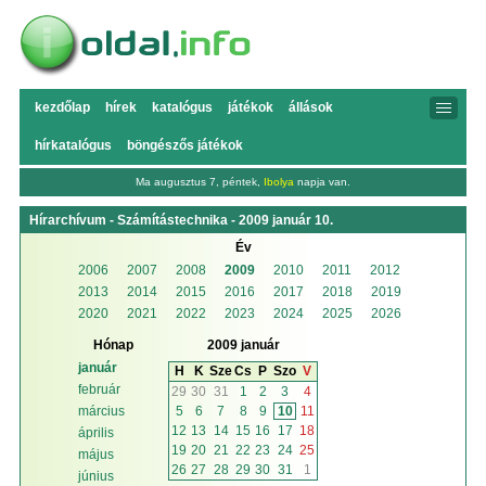
kezdőlap
hírek
katalógus
játékok
állások
hírkatalógus
böngészős játékok
Ma augusztus 7, péntek,
Ibolya
napja van.
Hírarchívum - Számítástechnika - 2009 január 10.
Év
2006
2007
2008
2009
2010
2011
2012
2013
2014
2015
2016
2017
2018
2019
2020
2021
2022
2023
2024
2025
2026
Hónap
2009 január
január
H
K
Sze
Cs
P
Szo
V
február
29
30
31
1
2
3
4
5
6
7
8
9
10
11
március
12
13
14
15
16
17
18
április
19
20
21
22
23
24
25
május
26
27
28
29
30
31
1
június