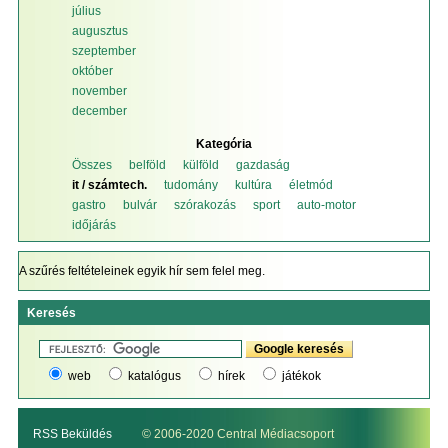
július
augusztus
szeptember
október
november
december
Kategória
Összes
belföld
külföld
gazdaság
it / számtech.
tudomány
kultúra
életmód
gastro
bulvár
szórakozás
sport
auto-motor
időjárás
A szűrés feltételeinek egyik hír sem felel meg.
Keresés
web
katalógus
hírek
játékok
RSS Beküldés
© 2006-2020 Central Médiacsoport