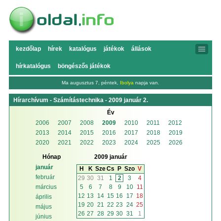
kezdőlap
hírek
katalógus
játékok
állások
hírkatalógus
böngészős játékok
Ma augusztus 7, péntek,
Ibolya
napja van.
Hírarchívum - Számítástechnika - 2009 január 2.
Év
2006
2007
2008
2009
2010
2011
2012
2013
2014
2015
2016
2017
2018
2019
2020
2021
2022
2023
2024
2025
2026
Hónap
2009 január
január
H
K
Sze
Cs
P
Szo
V
február
29
30
31
1
2
3
4
5
6
7
8
9
10
11
március
12
13
14
15
16
17
18
április
19
20
21
22
23
24
25
május
26
27
28
29
30
31
1
június