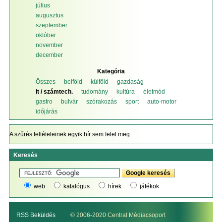
július
augusztus
szeptember
október
november
december
Kategória
Összes
belföld
külföld
gazdaság
it / számtech.
tudomány
kultúra
életmód
gastro
bulvár
szórakozás
sport
auto-motor
időjárás
A szűrés feltételeinek egyik hír sem felel meg.
Keresés
web
katalógus
hírek
játékok
RSS Beküldés
© 2006-2020 Central Médiacsoport