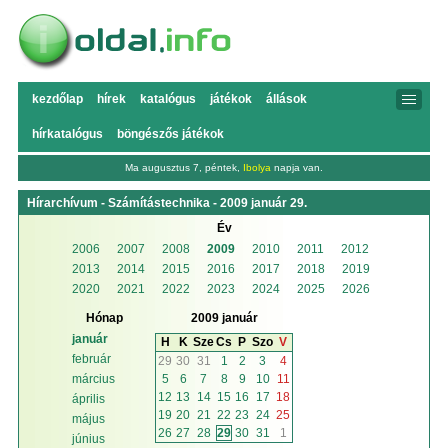
kezdőlap
hírek
katalógus
játékok
állások
hírkatalógus
böngészős játékok
Ma augusztus 7, péntek,
Ibolya
napja van.
Hírarchívum - Számítástechnika - 2009 január 29.
Év
2006
2007
2008
2009
2010
2011
2012
2013
2014
2015
2016
2017
2018
2019
2020
2021
2022
2023
2024
2025
2026
Hónap
2009 január
január
H
K
Sze
Cs
P
Szo
V
február
29
30
31
1
2
3
4
5
6
7
8
9
10
11
március
12
13
14
15
16
17
18
április
19
20
21
22
23
24
25
május
26
27
28
29
30
31
1
június