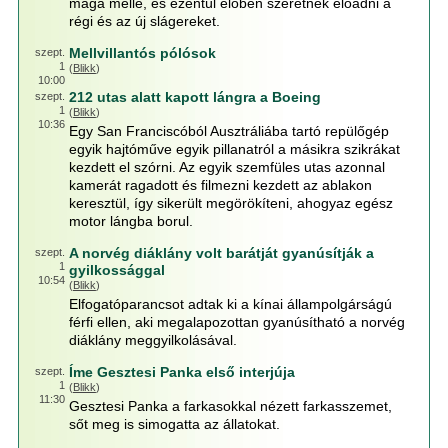
maga mellé, és ezentúl élőben szeretnék előadni a
régi és az új slágereket.
Mellvillantós pólósok
szept.
1
(
Blikk
)
10:00
212 utas alatt kapott lángra a Boeing
szept.
1
(
Blikk
)
10:36
Egy San Franciscóból Ausztráliába tartó repülőgép
egyik hajtóműve egyik pillanatról a másikra szikrákat
kezdett el szórni. Az egyik szemfüles utas azonnal
kamerát ragadott és filmezni kezdett az ablakon
keresztül, így sikerült megörökíteni, ahogyaz egész
motor lángba borul.
A norvég diáklány volt barátját gyanúsítják a
szept.
1
gyilkossággal
10:54
(
Blikk
)
Elfogatóparancsot adtak ki a kínai állampolgárságú
férfi ellen, aki megalapozottan gyanúsítható a norvég
diáklány meggyilkolásával.
Íme Gesztesi Panka első interjúja
szept.
1
(
Blikk
)
11:30
Gesztesi Panka a farkasokkal nézett farkasszemet,
sőt meg is simogatta az állatokat.