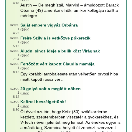
4:18
Austin — De meghíztál, Marvin! – ámuldozott Barack
Obama (49) amerikai elnök, amikor kollégája ráállt a
mérlegre.
Saját embere vigyáz Orbánra
szept.
1
(
Blikk
)
4:22
Freire Szilvia is vetkőzve pókerezik
szept.
1
(
Blikk
)
5:12
Aludni sincs ideje a bulik közt Virágnak
szept.
1
(
Blikk
)
7:54
Fertőzött vért kapott Claudia mamája
szept.
1
(
Blikk
)
8:12
Egy korábbi autóbalesete után vélhetően orvosi hiba
miatt kapott rossz vért.
20 golyó volt a meglőtt nőben
szept.
1
(
Blikk
)
8:12
Kefirrel beszélgettünk!
szept.
1
(
Blikk
)
8:30
Öt évvel azután, hogy Kefir (30) szólókarrierbe
kezdett, szeptemberben visszatér a gyökerekhez, és
V-Tech néven jelentet meg lemezt. Az énekes ugyanis
a másik tag, Szamóca helyett öt zenészt szervezett