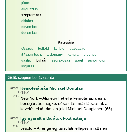
július
augusztus
szeptember
október
november
december
Kategória
Összes
belföld
külföld
gazdaság
it / számtech.
tudomány
kultúra
életmód
gastro
bulvár
szórakozás
sport
auto-motor
időjárás
2010. szeptember 1. szerda
Kemoterápián Michael Douglas
szept.
1
(
Blikk
)
2:12
New York – Alig egy héttel a kemoterápia és a
besugárzás megkezdése után már látszanak a
kezelés első, riasztó jelei Michael Douglasen (65).
Így nyaralt a Barátok közt sztárja
szept.
1
(
Blikk
)
2:16
Jesolo – A rengeteg társulati fellépés miatt nem