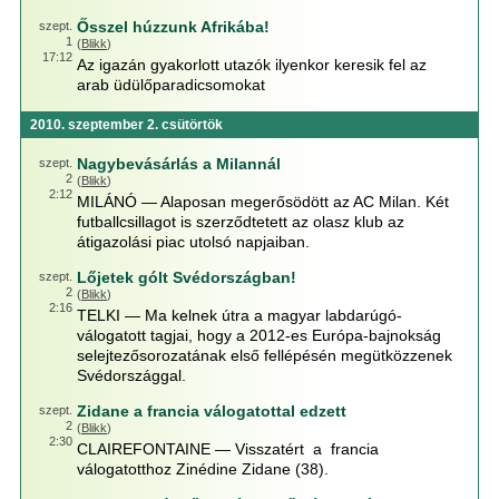
Ősszel húzzunk Afrikába!
szept.
1
(
Blikk
)
17:12
Az igazán gyakorlott utazók ilyenkor keresik fel az
arab üdülőparadicsomokat
2010. szeptember 2. csütörtök
Nagybevásárlás a Milannál
szept.
2
(
Blikk
)
2:12
MILÁNÓ — Alaposan megerősödött az AC Milan. Két
futballcsillagot is szerződtetett az olasz klub az
átigazolási piac utolsó napjaiban.
Lőjetek gólt Svédországban!
szept.
2
(
Blikk
)
2:16
TELKI — Ma kelnek útra a magyar labdarúgó-
válogatott tagjai, hogy a 2012-es Európa-bajnokság
selejtezősorozatának első fellépésén megütközzenek
Svédországgal.
Zidane a francia válogatottal edzett
szept.
2
(
Blikk
)
2:30
CLAIREFONTAINE — Visszatért a francia
válogatotthoz Zinédine Zidane (38).