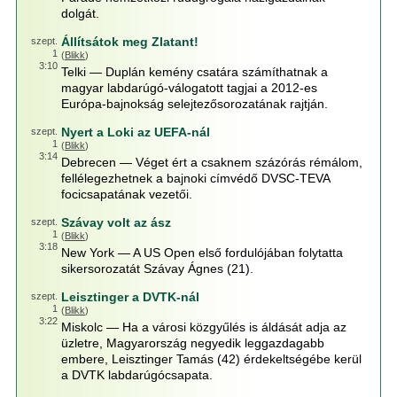
dolgát.
Állítsátok meg Zlatant!
szept.
1
(
Blikk
)
3:10
Telki — Duplán kemény csatára számíthatnak a
magyar labdarúgó-válogatott tagjai a 2012-es
Európa-bajnokság selejtezősorozatának rajtján.
Nyert a Loki az UEFA-nál
szept.
1
(
Blikk
)
3:14
Debrecen — Véget ért a csaknem százórás rémálom,
fellélegezhetnek a bajnoki címvédő DVSC-TEVA
focicsapatának vezetői.
Szávay volt az ász
szept.
1
(
Blikk
)
3:18
New York — A US Open első fordulójában folytatta
sikersorozatát Szávay Ágnes (21).
Leisztinger a DVTK-nál
szept.
1
(
Blikk
)
3:22
Miskolc — Ha a városi közgyűlés is áldását adja az
üzletre, Magyarország negyedik leggazdagabb
embere, Leisztinger Tamás (42) érdekeltségébe kerül
a DVTK labdarúgócsapata.