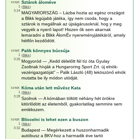
Sztárok áloméve
szept.
1
(
Blikk
)
3:24
MAGYARORSZÁG ‒ Lázba hozta az egész országot
a Blikk legújabb játéka, így nem csoda, hogy a
sztárok is megállnak az újságárusoknál, hog y meg
vegyék a nyerő lapot! Hiszen ők sem akarnak
lemaradni a Blikk ÁlomÉv nyereményjátékáról, amely
hétfőn kezdődött.
Palik könnyes búcsúja
szept.
1
(
Blikk
)
3:26
Mogyoród — „Kedd délelőtt fél tíz óta Gyulay
Zsoltnak hívják a Hungaroring Sport Zrt. új elnök-
vezérigazgatóját" – Palik László (48) leköszönő elnök
mutatta be ily módon utódját.
Kóma után lett művész Kata
szept.
1
(
Blikk
)
3:28
Szolnok — A kómában töltött néhány hét örökre
kitörlődött az életemből, gyakorlatilag semmire sem
emlékszem.
Bliccelni is lehet ezen a buszon
szept.
1
(
Blikk
)
3:32
Budapest — Megérkezett a huszonharmadik
autóbusz a BKV-hoz a harmadik éve tartó