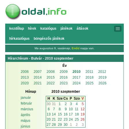
kezdőlap
hírek
katalógus
játékok
állások
hírkatalógus
böngészős játékok
Ma augusztus 9, vasárnap,
Emőd
napja van.
Hírarchívum - Bulvár - 2010 szeptember
Év
2006
2007
2008
2009
2010
2011
2012
2013
2014
2015
2016
2017
2018
2019
2020
2021
2022
2023
2024
2025
2026
Hónap
2010 szeptember
január
H
K
Sze
Cs
P
Szo
V
február
30
31
1
2
3
4
5
6
7
8
9
10
11
12
március
13
14
15
16
17
18
19
április
20
21
22
23
24
25
26
május
27
28
29
30
1
2
3
június