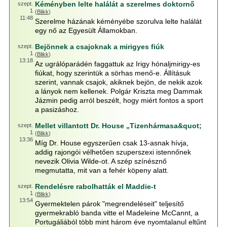
Kéményben lelte halálát a szerelmes doktornő
szept.
1
(
Blikk
)
11:48
Szerelme házának kéményébe szorulva lelte halálát
egy nő az Egyesült Államokban.
Bejönnek a csajoknak a mirigyes fiúk
szept.
1
(
Blikk
)
13:18
Az ugrálóparádén faggattuk az Irigy hónaljmirigy-es
fiúkat, hogy szerintük a sörhas menő-e. Állításuk
szerint, vannak csajok, akiknek bejön, de nekik azok
a lányok nem kellenek. Polgár Kriszta meg Dammak
Jázmin pedig arról beszélt, hogy miért fontos a sport
a pasizáshoz.
Mellet villantott Dr. House „Tizenhármasa&quot;
szept.
1
(
Blikk
)
13:36
Míg Dr. House egyszerűen csak 13-asnak hívja,
addig rajongói vélhetően szuperszexi istennőnek
nevezik Olivia Wilde-ot. A szép színésznő
megmutatta, mit van a fehér köpeny alatt.
Rendelésre rabolhatták el Maddie-t
szept.
1
(
Blikk
)
13:54
Gyermektelen párok "megrendeléseit" teljesítő
gyermekrabló banda vitte el Madeleine McCannt, a
Portugáliából több mint három éve nyomtalanul eltűnt