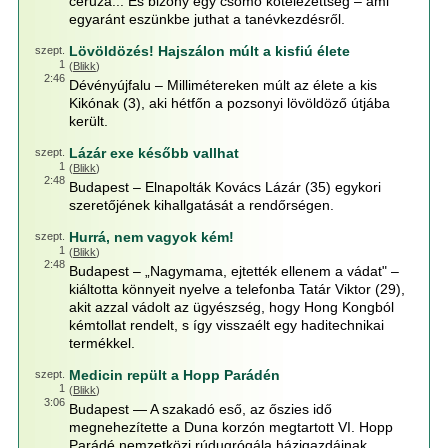
ceruza... És bizony egy csomó kötelezettség – ami
egyaránt eszünkbe juthat a tanévkezdésről.
Lövöldözés! Hajszálon múlt a kisfiú élete
szept.
1
(
Blikk
)
2:46
Dévényújfalu – Millimétereken múlt az élete a kis
Kikónak (3), aki hétfőn a pozsonyi lövöldöző útjába
került.
Lázár exe később vallhat
szept.
1
(
Blikk
)
2:48
Budapest ‒ Elnapolták Kovács Lázár (35) egykori
szeretőjének kihallgatását a rendőrségen.
Hurrá, nem vagyok kém!
szept.
1
(
Blikk
)
2:48
Budapest – „Nagymama, ejtették ellenem a vádat" –
kiáltotta könnyeit nyelve a telefonba Tatár Viktor (29),
akit azzal vádolt az ügyészség, hogy Hong Kongból
kémtollat rendelt, s így visszaélt egy haditechnikai
termékkel.
Medicin repült a Hopp Parádén
szept.
1
(
Blikk
)
3:06
Budapest — A szakadó eső, az őszies idő
megnehezítette a Duna korzón megtartott VI. Hopp
Parádé nemzetközi rúdugrógála házigazdáinak