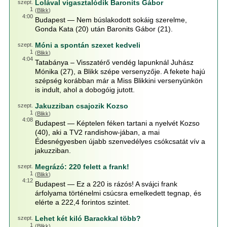
Lolával vigasztalódik Baronits Gábor
szept.
1
(
Blikk
)
4:00
Budapest — Nem búslakodott sokáig szerelme,
Gonda Kata (20) után Baronits Gábor (21).
Móni a spontán szexet kedveli
szept.
1
(
Blikk
)
4:04
Tatabánya – Visszatérő vendég lapunknál Juhász
Mónika (27), a Blikk szépe versenyzője. A fekete hajú
szépség korábban már a Miss Blikkini versenyünkön
is indult, ahol a dobogóig jutott.
Jakuzziban csajozik Kozso
szept.
1
(
Blikk
)
4:08
Budapest — Képtelen féken tartani a nyelvét Kozso
(40), aki a TV2 randishow-jában, a mai
Édesnégyesben újabb szenvedélyes csókcsatát vív a
jakuzziban.
Megrázó: 220 felett a frank!
szept.
1
(
Blikk
)
4:12
Budapest — Ez a 220 is rázós! A svájci frank
árfolyama történelmi csúcsra emelkedett tegnap, és
elérte a 222,4 forintos szintet.
Lehet két kiló Barackkal több?
szept.
1
(
Blikk
)