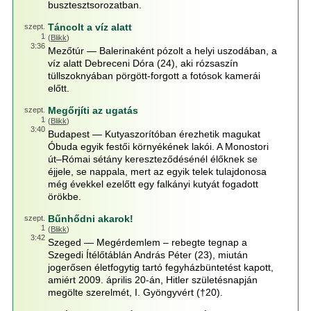
busztesztsorozatban.
Táncolt a víz alatt
szept.
1
(
Blikk
)
3:36
Mezőtúr — Balerinaként pózolt a helyi uszodában, a
víz alatt Debreceni Dóra (24), aki rózsaszín
tüllszoknyában pörgött-forgott a fotósok kamerái
előtt.
Megőrjíti az ugatás
szept.
1
(
Blikk
)
3:40
Budapest — Kutyaszorítóban érezhetik magukat
Óbuda egyik festői környékének lakói. A Monostori
út–Római sétány kereszteződésénél élőknek se
éjjele, se nappala, mert az egyik telek tulajdonosa
még évekkel ezelőtt egy falkányi kutyát fogadott
örökbe.
Bűnhődni akarok!
szept.
1
(
Blikk
)
3:42
Szeged — Megérdemlem – rebegte tegnap a
Szegedi Ítélőtáblán András Péter (23), miután
jogerősen életfogytig tartó fegyházbüntetést kapott,
amiért 2009. április 20-án, Hitler születésnapján
megölte szerelmét, I. Gyöngyvért (†20).