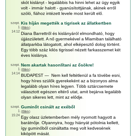
skót kislányt - legalábbis ha hinni lehet az ügy egyik
volt - immár halott - gyanúsítottjának, akinek erről
szóló, fiához intézett levele most került elő.
Kis híján megették a tigrisek az állatkertben
szept.
1
(
Blikk
)
14:12
Diana Barrettről és kislányáról elmondható, hogy
újjászületett. A nő gyermekével a Miamiban található
állatparkba látogatott, ahol elképesztő dolog történt.
Egy több száz kilós tigrissel nézett farkasszemet két
éves kislánya.
Nem akartak hasonlítani az ősökre!
szept.
1
(
Blikk
)
14:14
BUDAPEST — Nem kell feltétlenül a fa tövébe esni,
hogy híres szülők gyerekeként az a bizonyos alma
legalább olyan híres legyen. Több sztárcsemete
választott egészen eltérő utat, amit bejárva legalább
olyan sikeres lett, mint az elődje.
Guminőt csinált az exéből
szept.
1
(
Blikk
)
15:24
Egy olasz üzletemberben mély nyomott hagyott a
barátnője. Olyannyira, hogy hiányát pótolnia kellett,
így guminőből csináltatta meg volt kedvesének
kiköpött mását.