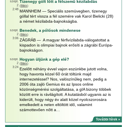
Tizenegy gólt lőtt a félszemű kézilabdás
szept.
2
(
Blikk
)
2:48
MANNHEIM — Speciális szemüvegben, tizenegy
góllal tért vissza a fél szemére vak Karol Bielicki (28)
a német kézilabda-bajnokságba.
Benedek, a pólósok mindenese
szept.
2
(
Blikk
)
3:06
ZÁGRÁB — A magyar férfivízilabda-válogatottat a
kispadon is olimpiai bajnok erősíti a zágrábi Európa-
bajnokságon.
Hogyan üljünk a gép elé?
szept.
2
(
Blikk
)
3:24
Ezelőtt néhány évvel vajon eszünkbe jutott volna,
hogy havonta közel 60 órát töltünk majd
internezetéssel? Nos, valószínűleg nem, pedig a
2006 óta zajló Gemius és az Ipsos online
közönségmérési szolgáltatása, a gIA bizony többek
között erre is rávilágított. A kutatásból ugyanis az is
kiderült, hogy négy év alatt közel nyolcszorosára
emelkedett a neten eltöltött idő, valamint
számottevően nőtt a…
További hírek »