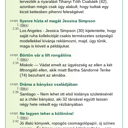
tervezték a nyaralást Tihanyi Tóth Csabáék (42),
azonban mégis csak úgy alakult, hogy tudtak egy
kicsit kettesben pihenni feleségével.
Ilyenre hízta el magát Jessica Simpson
szept.
1
(
Blikk
)
2:30
Los Angeles - Jessica Simpson (30) kijelentette, hogy
saját ruha kollekcióját csakis természetes szépségű
modellekkel kívánja reklámozni, majd, úgy tűnik,
maga is követi a példájukat.
Börtön vár a lift rongálóira
szept.
1
(
Blikk
)
2:34
Miskolc — Vádat emelt az ügyészség az ellen a két
liftrongáló ellen, akik miatt Bartha Sándorné Terike
(74) bezuhant az aknába.
Dráma a bányász családjában
szept.
1
(
Blikk
)
2:38
Santiago – Nem lehet ott első kislánya születésénél
az a chilei bányász, aki 32 társával együtt lassan
négy hete rekedt egy rézbányában.
Ne legyen teher a különóra!
szept.
1
(
Blikk
)
2:42
Jó illatú könyvek, ropogós csomagolópapír, új színes