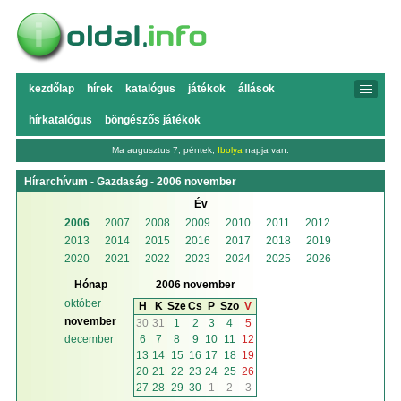
kezdőlap
hírek
katalógus
játékok
állások
hírkatalógus
böngészős játékok
Ma augusztus 7, péntek,
Ibolya
napja van.
Hírarchívum - Gazdaság - 2006 november
Év
2006
2007
2008
2009
2010
2011
2012
2013
2014
2015
2016
2017
2018
2019
2020
2021
2022
2023
2024
2025
2026
Hónap
2006 november
október
H
K
Sze
Cs
P
Szo
V
november
30
31
1
2
3
4
5
6
7
8
9
10
11
12
december
13
14
15
16
17
18
19
20
21
22
23
24
25
26
27
28
29
30
1
2
3