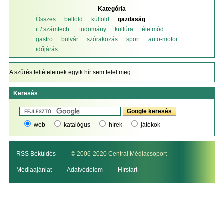
Kategória
Összes
belföld
külföld
gazdaság
it / számtech.
tudomány
kultúra
életmód
gastro
bulvár
szórakozás
sport
auto-motor
időjárás
A szűrés feltételeinek egyik hír sem felel meg.
Keresés
web
katalógus
hírek
játékok
RSS Beküldés
© 2006-2020 Central Médiacsoport
Médiaajánlat
Adatvédelem
Hírstart