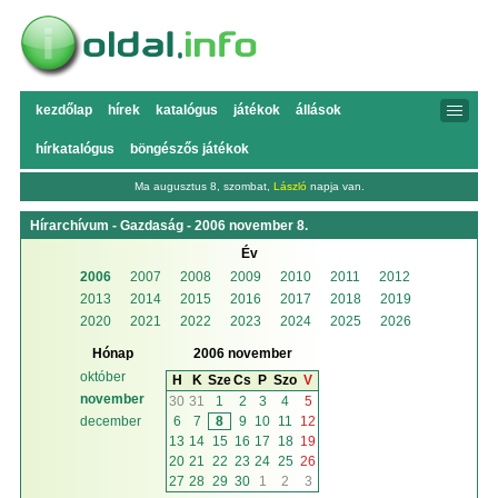
kezdőlap
hírek
katalógus
játékok
állások
hírkatalógus
böngészős játékok
Ma augusztus 8, szombat,
László
napja van.
Hírarchívum - Gazdaság - 2006 november 8.
Év
2006
2007
2008
2009
2010
2011
2012
2013
2014
2015
2016
2017
2018
2019
2020
2021
2022
2023
2024
2025
2026
Hónap
2006 november
október
H
K
Sze
Cs
P
Szo
V
november
30
31
1
2
3
4
5
6
7
8
9
10
11
12
december
13
14
15
16
17
18
19
20
21
22
23
24
25
26
27
28
29
30
1
2
3