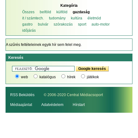
Kategória
Összes
belföld
külföld
gazdaság
it / számtech.
tudomány
kultúra
életmód
gastro
bulvár
szórakozás
sport
auto-motor
időjárás
A szűrés feltételeinek egyik hír sem felel meg.
Keresés
web
katalógus
hírek
játékok
RSS Beküldés
© 2006-2020 Central Médiacsoport
Médiaajánlat
Adatvédelem
Hírstart