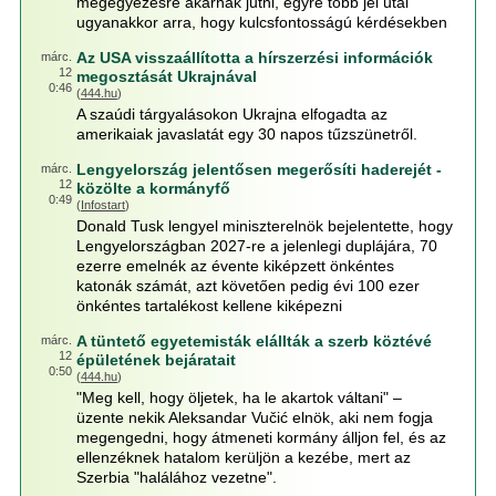
megegyezésre akarnak jutni, egyre több jel utal
ugyanakkor arra, hogy kulcsfontosságú kérdésekben
Az USA visszaállította a hírszerzési információk
márc.
12
megosztását Ukrajnával
0:46
(
444.hu
)
A szaúdi tárgyalásokon Ukrajna elfogadta az
amerikaiak javaslatát egy 30 napos tűzszünetről.
Lengyelország jelentősen megerősíti haderejét -
márc.
12
közölte a kormányfő
0:49
(
Infostart
)
Donald Tusk lengyel miniszterelnök bejelentette, hogy
Lengyelországban 2027-re a jelenlegi duplájára, 70
ezerre emelnék az évente kiképzett önkéntes
katonák számát, azt követően pedig évi 100 ezer
önkéntes tartalékost kellene kiképezni
A tüntető egyetemisták elállták a szerb köztévé
márc.
12
épületének bejáratait
0:50
(
444.hu
)
"Meg kell, hogy öljetek, ha le akartok váltani" –
üzente nekik Aleksandar Vučić elnök, aki nem fogja
megengedni, hogy átmeneti kormány álljon fel, és az
ellenzéknek hatalom kerüljön a kezébe, mert az
Szerbia "halálához vezetne".