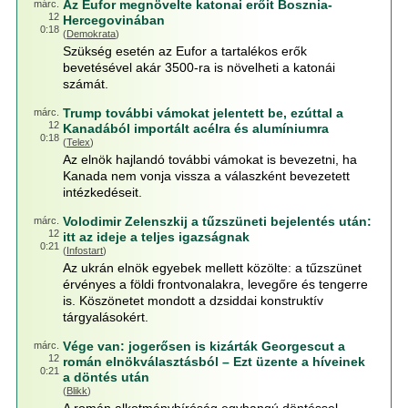
Az Eufor megnövelte katonai erőit Bosznia-
márc.
12
Hercegovinában
0:18
(
Demokrata
)
Szükség esetén az Eufor a tartalékos erők
bevetésével akár 3500-ra is növelheti a katonái
számát.
Trump további vámokat jelentett be, ezúttal a
márc.
12
Kanadából importált acélra és alumíniumra
0:18
(
Telex
)
Az elnök hajlandó további vámokat is bevezetni, ha
Kanada nem vonja vissza a válaszként bevezetett
intézkedéseit.
Volodimir Zelenszkij a tűzszüneti bejelentés után:
márc.
12
itt az ideje a teljes igazságnak
0:21
(
Infostart
)
Az ukrán elnök egyebek mellett közölte: a tűzszünet
érvényes a földi frontvonalakra, levegőre és tengerre
is. Köszönetet mondott a dzsiddai konstruktív
tárgyalásokért.
Vége van: jogerősen is kizárták Georgescut a
márc.
12
román elnökválasztásból – Ezt üzente a híveinek
0:21
a döntés után
(
Blikk
)