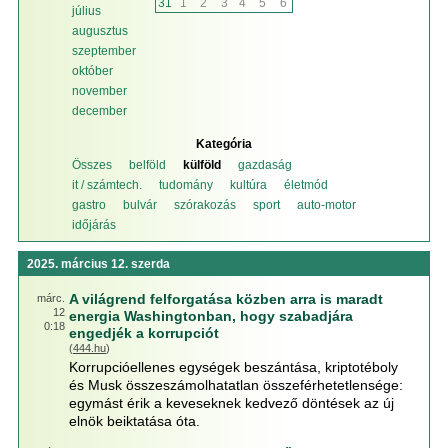
31
1
2
3
4
5
6
július
augusztus
szeptember
október
november
december
Kategória
Összes
belföld
külföld
gazdaság
it / számtech.
tudomány
kultúra
életmód
gastro
bulvár
szórakozás
sport
auto-motor
időjárás
2025. március 12. szerda
A világrend felforgatása közben arra is maradt
márc.
12
energia Washingtonban, hogy szabadjára
0:18
engedjék a korrupciót
(
444.hu
)
Korrupcióellenes egységek beszántása, kriptotéboly
és Musk összeszámolhatatlan összeférhetetlensége:
egymást érik a keveseknek kedvező döntések az új
elnök beiktatása óta.