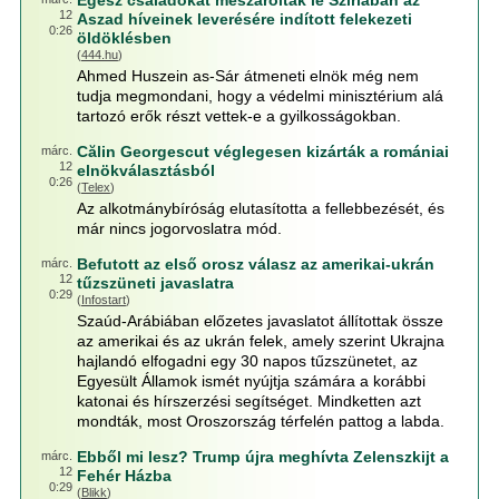
Egész családokat mészároltak le Szíriában az
12
Aszad híveinek leverésére indított felekezeti
0:26
öldöklésben
(
444.hu
)
Ahmed Huszein as-Sár átmeneti elnök még nem
tudja megmondani, hogy a védelmi minisztérium alá
tartozó erők részt vettek-e a gyilkosságokban.
Călin Georgescut véglegesen kizárták a romániai
márc.
12
elnökválasztásból
0:26
(
Telex
)
Az alkotmánybíróság elutasította a fellebbezését, és
már nincs jogorvoslatra mód.
Befutott az első orosz válasz az amerikai-ukrán
márc.
12
tűzszüneti javaslatra
0:29
(
Infostart
)
Szaúd-Arábiában előzetes javaslatot állítottak össze
az amerikai és az ukrán felek, amely szerint Ukrajna
hajlandó elfogadni egy 30 napos tűzszünetet, az
Egyesült Államok ismét nyújtja számára a korábbi
katonai és hírszerzési segítséget. Mindketten azt
mondták, most Oroszország térfelén pattog a labda.
Ebből mi lesz? Trump újra meghívta Zelenszkijt a
márc.
12
Fehér Házba
0:29
(
Blikk
)