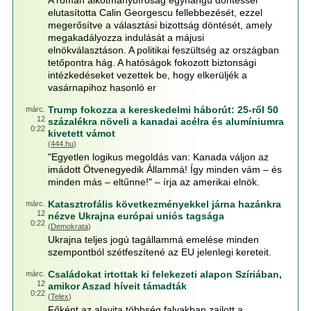
A román alkotmánybíróság egyhangú döntéssel
elutasította Calin Georgescu fellebbezését, ezzel
megerősítve a választási bizottság döntését, amely
megakadályozza indulását a májusi
elnökválasztáson. A politikai feszültség az országban
tetőpontra hág. A hatóságok fokozott biztonsági
intézkedéseket vezettek be, hogy elkerüljék a
vasárnapihoz hasonló er
Trump fokozza a kereskedelmi háborút: 25-ről 50
márc.
12
százalékra növeli a kanadai acélra és alumíniumra
0:22
kivetett vámot
(
444.hu
)
"Egyetlen logikus megoldás van: Kanada váljon az
imádott Ötvenegyedik Állammá! Így minden vám – és
minden más – eltűnne!" – írja az amerikai elnök.
Katasztrofális következményekkel járna hazánkra
márc.
12
nézve Ukrajna európai uniós tagsága
0:22
(
Demokrata
)
Ukrajna teljes jogú tagállammá emelése minden
szempontból szétfeszítené az EU jelenlegi kereteit.
Családokat irtottak ki felekezeti alapon Szíriában,
márc.
12
amikor Aszad híveit támadták
0:22
(
Telex
)
Főként az alavita többség falvakban zajlott a