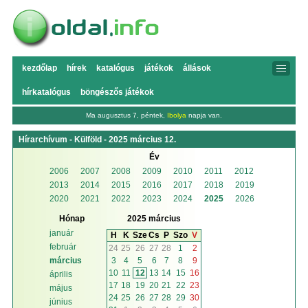
kezdőlap
hírek
katalógus
játékok
állások
hírkatalógus
böngészős játékok
Ma augusztus 7, péntek,
Ibolya
napja van.
Hírarchívum - Külföld - 2025 március 12.
Év
2006
2007
2008
2009
2010
2011
2012
2013
2014
2015
2016
2017
2018
2019
2020
2021
2022
2023
2024
2025
2026
Hónap
2025 március
január
H
K
Sze
Cs
P
Szo
V
február
24
25
26
27
28
1
2
3
4
5
6
7
8
9
március
10
11
12
13
14
15
16
április
17
18
19
20
21
22
23
május
24
25
26
27
28
29
30
június