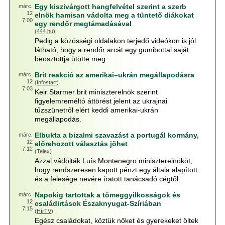
Egy kiszivárgott hangfelvétel szerint a szerb
márc.
12
elnök hamisan vádolta meg a tüntető diákokat
7:00
egy rendőr megtámadásával
(
444.hu
)
Pedig a közösségi oldalakon terjedő videókon is jól
látható, hogy a rendőr arcát egy gumibottal saját
beosztottja ütötte meg.
Brit reakció az amerikai–ukrán megállapodásra
márc.
12
(
Infostart
)
7:03
Keir Starmer brit miniszterelnök szerint
figyelemreméltó áttörést jelent az ukrajnai
tűzszünetről elért keddi amerikai-ukrán
megállapodás.
Elbukta a bizalmi szavazást a portugál kormány,
márc.
12
előrehozott választás jöhet
7:12
(
Telex
)
Azzal vádolták Luís Montenegro miniszterelnököt,
hogy rendszeresen kapott pénzt egy általa alapított
és a felesége nevére íratott tanácsadó cégtől.
Napokig tartottak a tömeggyilkosságok és
márc.
12
családirtások Északnyugat-Szíriában
7:15
(
HírTV
)
Egész családokat, köztük nőket és gyerekeket öltek