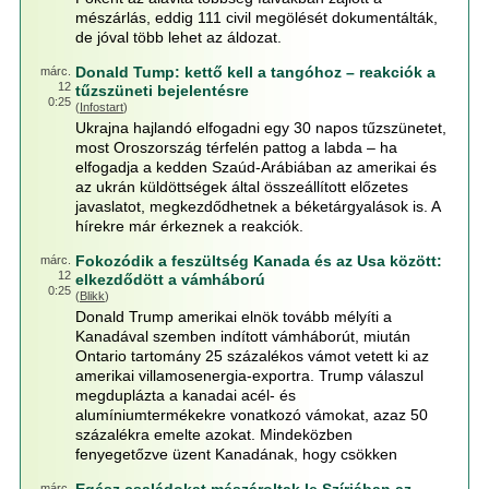
mészárlás, eddig 111 civil megölését dokumentálták,
de jóval több lehet az áldozat.
Donald Tump: kettő kell a tangóhoz – reakciók a
márc.
12
tűzszüneti bejelentésre
0:25
(
Infostart
)
Ukrajna hajlandó elfogadni egy 30 napos tűzszünetet,
most Oroszország térfelén pattog a labda – ha
elfogadja a kedden Szaúd-Arábiában az amerikai és
az ukrán küldöttségek által összeállított előzetes
javaslatot, megkezdődhetnek a béketárgyalások is. A
hírekre már érkeznek a reakciók.
Fokozódik a feszültség Kanada és az Usa között:
márc.
12
elkezdődött a vámháború
0:25
(
Blikk
)
Donald Trump amerikai elnök tovább mélyíti a
Kanadával szemben indított vámháborút, miután
Ontario tartomány 25 százalékos vámot vetett ki az
amerikai villamosenergia-exportra. Trump válaszul
megduplázta a kanadai acél- és
alumíniumtermékekre vonatkozó vámokat, azaz 50
százalékra emelte azokat. Mindeközben
fenyegetőzve üzent Kanadának, hogy csökken
márc.