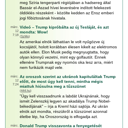
meg Szíria tengerparti régiójában a hadsereg által
Bassár el-Aszad hívei leverésére indított felekezeti
öldöklés részeként - közölte kedden az Ensz emberi
jogi főbiztosának hivatala.
Videó – Trump kipróbálta az új Tesláját, és azt
márc.
12
mondta: Wow!
7:18
(
SzMo
)
Az amerikai elnök láthatóan le volt nyűgözve új
kocsijától, holott korábban élesen kikelt az elektromos
autók ellen. Elon Musk pedig megnyugtatta, hogy
olyan könnyű vezetni, mint egy golfautót. Ennek
ellenére Trumpnak egy nyomós oka lesz arra, miért
nem furikázik majd vele.
Az oroszok szerint az ukránok kapituláltak Trump
márc.
12
előtt, de most úgy kell tenni, mintha mégis
7:24
miattuk hiúsulna meg a tűzszünet
(
444.hu
)
"Úgy kell visszaadnunk a labdát Ukrajnának, hogy
ismét Zelenszkij legyen az akadálya Trump Nobel-
békedíjának" – írja a Kreml házi sajtója. Az ukrán
elnök azt mondta, részükről a tűzszünet azonnal
életbe lép, ha Oroszország is elfogadja azt.
Donald Trump visszavonta a fenyegetését
márc.