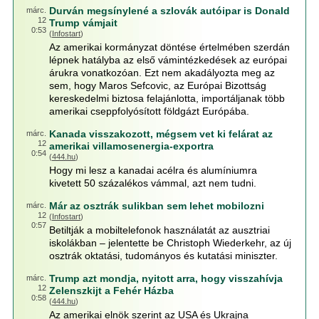
Durván megsínylené a szlovák autóipar is Donald
márc.
12
Trump vámjait
0:53
(
Infostart
)
Az amerikai kormányzat döntése értelmében szerdán
lépnek hatályba az első vámintézkedések az európai
árukra vonatkozóan. Ezt nem akadályozta meg az
sem, hogy Maros Sefcovic, az Európai Bizottság
kereskedelmi biztosa felajánlotta, importáljanak több
amerikai cseppfolyósított földgázt Európába.
Kanada visszakozott, mégsem vet ki felárat az
márc.
12
amerikai villamosenergia-exportra
0:54
(
444.hu
)
Hogy mi lesz a kanadai acélra és alumíniumra
kivetett 50 százalékos vámmal, azt nem tudni.
Már az osztrák sulikban sem lehet mobilozni
márc.
12
(
Infostart
)
0:57
Betiltják a mobiltelefonok használatát az ausztriai
iskolákban – jelentette be Christoph Wiederkehr, az új
osztrák oktatási, tudományos és kutatási miniszter.
Trump azt mondja, nyitott arra, hogy visszahívja
márc.
12
Zelenszkijt a Fehér Házba
0:58
(
444.hu
)
Az amerikai elnök szerint az USA és Ukrajna