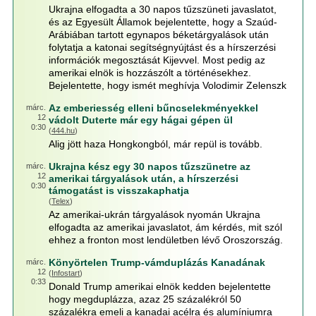
Ukrajna elfogadta a 30 napos tűzszüneti javaslatot,
és az Egyesült Államok bejelentette, hogy a Szaúd-
Arábiában tartott egynapos béketárgyalások után
folytatja a katonai segítségnyújtást és a hírszerzési
információk megosztását Kijevvel. Most pedig az
amerikai elnök is hozzászólt a történésekhez.
Bejelentette, hogy ismét meghívja Volodimir Zelenszk
Az emberiesség elleni bűncselekményekkel
márc.
12
vádolt Duterte már egy hágai gépen ül
0:30
(
444.hu
)
Alig jött haza Hongkongból, már repül is tovább.
Ukrajna kész egy 30 napos tűzszünetre az
márc.
12
amerikai tárgyalások után, a hírszerzési
0:30
támogatást is visszakaphatja
(
Telex
)
Az amerikai-ukrán tárgyalások nyomán Ukrajna
elfogadta az amerikai javaslatot, ám kérdés, mit szól
ehhez a fronton most lendületben lévő Oroszország.
Könyörtelen Trump-vámduplázás Kanadának
márc.
12
(
Infostart
)
0:33
Donald Trump amerikai elnök kedden bejelentette
hogy megduplázza, azaz 25 százalékról 50
százalékra emeli a kanadai acélra és alumíniumra