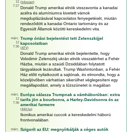
12
(
Infostart
)
7:27
Donald Trump amerikai elnök visszavonta a kanadai
acélra és alumíniumra kivetett vámok
megduplázásával kapcsolatos fenyegetését, miután
rendeződött a kanadai Ontario tartomány és az
Egyesült Államok közötti kereskedelmi vita.
Trump óriási bejelentést tett Zelenszkijjel
márc.
12
kapcsolatban
7:30
(
ATV
)
Donald Trump amerikai elnök bejelentette, hogy
Volodimir Zelenszkij ukrán elnök visszatérhet a Fehér
Házba, miután a szaúdi Dzsiddában folytatott
tárgyalások lezárultak. Trump Washintonban, a Fehér
Ház előtt nyilatkozott a sajtónak, és elmondta, hogy a
közeljövőben várhatóan sikerülhet véglegesíteni egy
megállapodást, amely a tűzszünetet is magában
Európa válasza Trumpnak a vámháborúban: extra
márc.
12
tarifa jön a bourbonra, a Harley-Davidsonra és az
7:36
amerikai farmerre
(
444.hu
)
Ikonikus amerikai cuccok a kereskedelmi háború
frontvonalában.
Szigorít az EU: megnyírbálják a céges autók
márc.