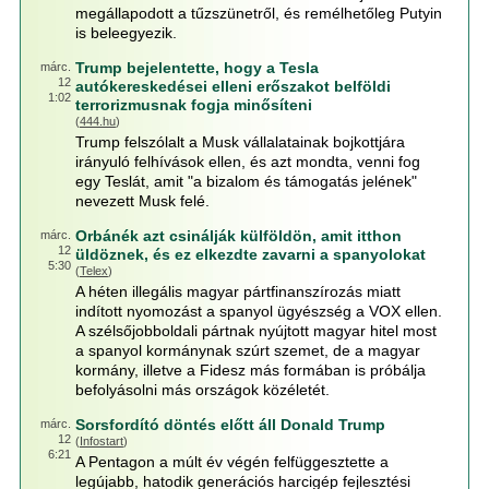
megállapodott a tűzszünetről, és remélhetőleg Putyin
is beleegyezik.
Trump bejelentette, hogy a Tesla
márc.
12
autókereskedései elleni erőszakot belföldi
1:02
terrorizmusnak fogja minősíteni
(
444.hu
)
Trump felszólalt a Musk vállalatainak bojkottjára
irányuló felhívások ellen, és azt mondta, venni fog
egy Teslát, amit "a bizalom és támogatás jelének"
nevezett Musk felé.
Orbánék azt csinálják külföldön, amit itthon
márc.
12
üldöznek, és ez elkezdte zavarni a spanyolokat
5:30
(
Telex
)
A héten illegális magyar pártfinanszírozás miatt
indított nyomozást a spanyol ügyészség a VOX ellen.
A szélsőjobboldali pártnak nyújtott magyar hitel most
a spanyol kormánynak szúrt szemet, de a magyar
kormány, illetve a Fidesz más formában is próbálja
befolyásolni más országok közéletét.
Sorsfordító döntés előtt áll Donald Trump
márc.
12
(
Infostart
)
6:21
A Pentagon a múlt év végén felfüggesztette a
legújabb, hatodik generációs harcigép fejlesztési