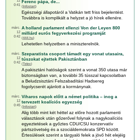
12
Ferenc pápa, de...
0:41
(
Infostart
)
Egészségi állapotáról a Vatikán tett friss bejelentést.
Továbbra is komplikált a helyzet a jó hírek ellenére.
A holland parlament ellenzi Von der Leyen 800
márc.
12
milliárd eurós fegyverkezési programját
0:42
(
444.hu
)
Lehetetlen helyzetben a miniszterelnök.
Szeparatista csoport támadt egy vonat utasaira,
márc.
12
túszokat ejtettek Pakisztánban
0:42
(
Telex
)
A pakisztáni hatóságok szerint a vonat 350 utasa már
biztonságban van, a további 35 tússzal kapcsolatban
a Beludzsisztáni Felszabadítási Hadsereg
fogolycserét ajánlott a kormánynak.
Viharos napok előtt a német politika – inog a
márc.
12
tervezett koalíciós egyezség
0:45
(
Infostart
)
Alig több mint két héttel az előre hozott parlamenti
választások után gőzerővel folynak a nagykoalíciós
egyeztetések a győztes CDU/CSU konzervatív
pártszövetség és a szociáldemokrata SPD között.
Értesülések szerint a tárgyaló felek a jövő hét elejéig