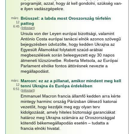
programját, azzal, hogy át kell gondolni, szükség van-
e ilyen vadászgépekre.
Brüsszel: a labda most Oroszország térfelén
márc.
12
pattog
6:45
(
Infostart
)
Ursula von der Leyen európai bizottsági, valamint
António Costa európai tanácsi elnök azonos szövegű
bejegyzésben üdvözölte, hogy kedden Ukrajna az
Egyesült Államokkal folytatott szaúd-arábiai
megbeszélések során beleegyezett egy 30 napos
átmeneti tűzszünetbe. Roberta Metsola, az Európai
Parlament elnöke fontos áttörésnek nevezte a
megállapodást.
Marcon: ez az a pillanat, amikor mindent meg kell
márc.
12
tenni Ukrajna és Európa érdekében
6:51
(
Infostart
)
Emmanuel Macron francia államfő kedden arra kérte
mintegy harminc ország Párizsban ülésező katonai
vezetőit, hogy kezdjék meg egy olyan terv
kidolgozását, amely hiteles biztonsági garanciákat
határoz meg Ukrajna számára az Oroszországgal
kötendő békemegállapodás esetén – tudatta a
francia elnöki hivatal.