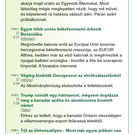
akarja majd uralni az Egyesült Államokat. Most
látszólag mégis meglepetten nézik, hogy mit művel,
és képtelenek rá hatásos választ adni. Páran azért
próbálkoznak.
Egyre több uniós békefenntartó érkezik
márc.
12
Boszniába
0:37
(
Infostart
)
Megnövelte katonai erőit az Európai Unió bosznia-
hercegovinai békefenntartó missziója, az EUFOR
Althea, kedden már az első katonák is megérkeztek a
nyugat-balkáni országba - közölte a Klix.ba szarajevói
hírportál. A hivatalos internete
Végleg kizárták Georgescut az elnökválasztásból
márc.
12
(
444.hu
)
0:38
Az Alkotmánybíróság elutasította a fellebbezését.
Trump csinált egy hátraarcot, mégsem duplázza
márc.
12
meg a kanadai acélra és alumíniumra kivetett
0:38
vámot
(
Telex
)
Ehhez az kellett, hogy a kanadai Ontario visszalépjen
a villamosenergia-export felárassá tételétől.
Túl az életveszélyen - Most már egyre jobban van
márc.