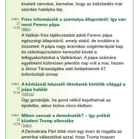
kivetett vámokat, kiemelve, hogy az intézkedés már
szerdán hatályba lép.
Friss információk a szentatya állapotáról: így van
márc.
12
most Ferenc pápa
0:33
(
Blikk
)
A Vatikán friss tájékoztatást adott Ferenc pápa
egészségi állapotáról, amely stabil, de továbbra is
összetett. A pápa nagy áramlású oxigénterápiát kap,
és videókapcsolaton keresztül követi a
lelkigyakorlatokat a Vatikánban. A pápa számára
egyébként különösen jelentős nap volt a mai, hiszen
a Jézus Társaságába való belépésének 67.
évfordulóját ünnep
A kórháznál lebzselő tiktokerek kürtölik világgá a
márc.
12
pápa halálát
0:34
(
444.hu
)
Úgy gondolják, ha gond nélkül bejuthatnak az
épületbe, akkor biztos nincs életben.
Miben vannak a demokraták? – így próbál
márc.
12
küzdeni Trump ellenzéke
0:34
(
Telex
)
A Demokrata Párt több mint egy éven át riogatta az
amerikai választókat azzal, hogy Trump hogyan