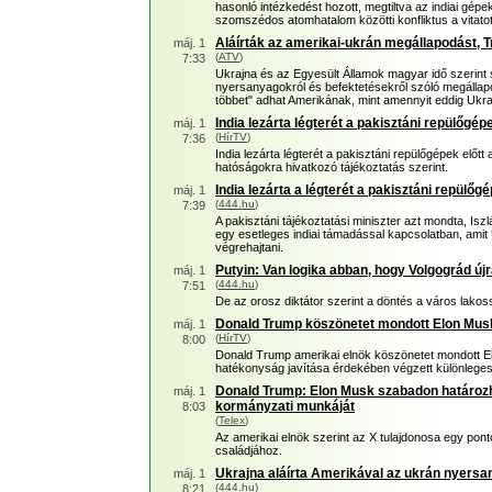
hasonló intézkedést hozott, megtiltva az indiai gépek
szomszédos atomhatalom közötti konfliktus a vitat
Aláírták az amerikai-ukrán megállapodást, Tr
máj. 1
(
ATV
)
7:33
Ukrajna és az Egyesült Államok magyar idő szerint sze
nyersanyagokról és befektetésekről szóló megállap
többet" adhat Amerikának, mint amennyit eddig Ukra
India lezárta légterét a pakisztáni repülőgépe
máj. 1
(
HírTV
)
7:36
India lezárta légterét a pakisztáni repülőgépek előtt
hatóságokra hivatkozó tájékoztatás szerint.
India lezárta a légterét a pakisztáni repülőgé
máj. 1
(
444.hu
)
7:39
A pakisztáni tájékoztatási miniszter azt mondta, Is
egy esetleges indiai támadással kapcsolatban, amit 
végrehajtani.
Putyin: Van logika abban, hogy Volgográd újr
máj. 1
(
444.hu
)
7:51
De az orosz diktátor szerint a döntés a város lako
Donald Trump köszönetet mondott Elon Mus
máj. 1
(
HírTV
)
8:00
Donald Trump amerikai elnök köszönetet mondott 
hatékonyság javítása érdekében végzett különlege
Donald Trump: Elon Musk szabadon határozha
máj. 1
kormányzati munkáját
8:03
(
Telex
)
Az amerikai elnök szerint az X tulajdonosa egy pont
családjához.
Ukrajna aláírta Amerikával az ukrán nyersa
máj. 1
(
444.hu
)
8:21