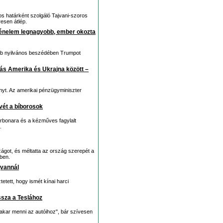
los határként szolgáló Tajvani-szoros
resen átlép.
ténelem legnagyobb, ember okozta
yobb nyilvános beszédében Trumpot
dás Amerika és Ukrajna között –
yt. Az amerikai pénzügyminiszter
vét a bíborosok
arbonara és a kézműves fagylalt
.
got, és méltatta az ország szerepét a
ben.
jvannál
tetett, hogy ismét kínai harci
ssza a Teslához
 akar menni az autóihoz", bár szívesen