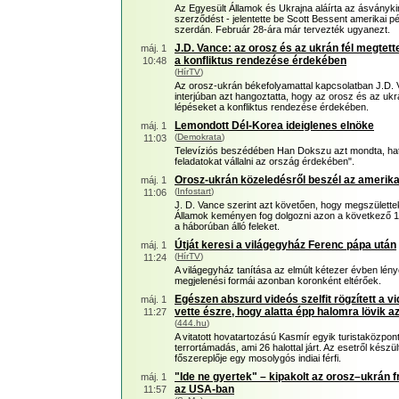
Az Egyesült Államok és Ukrajna aláírta az ásványki
szerződést - jelentette be Scott Bessent amerikai pé
szerdán. Február 28-ára már tervezték ugyanezt.
J.D. Vance: az orosz és az ukrán fél megtet
máj. 1
a konfliktus rendezése érdekében
10:48
(
HírTV
)
Az orosz-ukrán békefolyamattal kapcsolatban J.D. 
interjúban azt hangoztatta, hogy az orosz és az uk
lépéseket a konfliktus rendezése érdekében.
Lemondott Dél-Korea ideiglenes elnöke
máj. 1
(
Demokrata
)
11:03
Televíziós beszédében Han Dokszu azt mondta, ha
feladatokat vállalni az ország érdekében".
Orosz-ukrán közeledésről beszél az amerika
máj. 1
(
Infostart
)
11:06
J. D. Vance szerint azt követően, hogy megszülettek
Államok keményen fog dolgozni azon a következő 1
a háborúban álló feleket.
Útját keresi a világegyház Ferenc pápa után
máj. 1
(
HírTV
)
11:24
A világegyház tanítása az elmúlt kétezer évben lén
megjelenési formái azonban koronként eltérőek.
Egészen abszurd videós szelfit rögzített a vi
máj. 1
vette észre, hogy alatta épp halomra lövik a
11:27
(
444.hu
)
A vitatott hovatartozású Kasmír egyik turistaközpont
terrortámadás, ami 26 halottal járt. Az esetről kész
főszereplője egy mosolygós indiai férfi.
"Ide ne gyertek" – kipakolt az orosz–ukrán f
máj. 1
az USA-ban
11:57