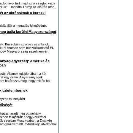
plőt távol tart majd az országtól, vagy
gezzük" – mondta Trump az aláírás után.
ét az ukránoknak a kurszki
lajánlják a megadás lehetőségét.
gy meg tudja kerülni Magyarországot
lnek. Küszöbön az orosz szankciók
ekkel finoman sem büszkélkedhető EU
akhogy Magyarország ezzel nem ért
sanyag-egyezség: Amerika és
ában
ült Államok tulajdonában, a két
k is egyforma. A nyersanyagok
llam határozza meg, hogy mit és hol
k üzletembernek
yzati munkájáért.
etőségét
e hátramaradt még ott néhány
nek felajánlják a fegyverletétel
elnök szerdán Moszkvában, a Znanyije
ott győzelem 80. évfordulója alkalmából