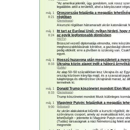
"Az amerikai jelenlét, úgy gondolom, sok rossz szere
legalábbis attól a területtől, ahol a bányászatot vé
Oroszország felajánlja a megadás lehetőség
máj. 1
régióban
8:21
(
Demokrata
)
A kurszki régióban hátramaradt ukrán katonáknak fe
Itt tart az Európai Unió: nyíltan hirdeti, ho
máj. 1
az egyik legfontosabb döntésben
8:24
(
HírTV
)
Brüsszel vezető diplomatája elmondta, mire készü
meghosszabbításának kérdése, a gazdasági siker
pedig eltökélt: erre a jövőben is szükség van. Cs
egyet.
Hosszú huzavona után megszületett a nyer
máj. 1
Ukrajna közös alapot indít a háború árnyék
8:33
(
SzMo
)
Az alap 50–50 százalékban lesz Ukrajna és az Egyes
ország közösen irányítja majd, és a szavazati jogu
tulajdonjoga és ellenőrzése Ukrajnánál marad, az á
termelnek ki.
Donald Trump köszönetet mondott Elon Mus
máj. 1
(
Demokrata
)
8:33
Trump köszönetet mondott Musk különleges kormán
Vlagyimir Putyin: felajánljuk a megadás leh
máj. 1
(
Infostart
)
9:00
Az ukrán alakulatokat kiűzték a kurszki régióból, d
szórványos csoport, amely az evakuálását kéri, ezek
lehetőségét – jelentette ki Vlagyimir Putyin orosz 
(Tudás) társaságnak a náci Németország felett arat
megrende