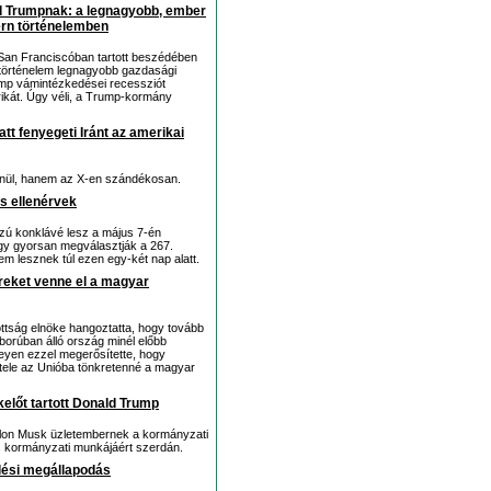
d Trumpnak: a legnagyobb, ember
ern történelemben
t San Franciscóban tartott beszédében
 történelem legnagyobb gazdasági
ump vámintézkedései recessziót
ikát. Úgy véli, a Trump-kormány
att fenyegeti Iránt az amerikai
lenül, hanem az X-en szándékosan.
s ellenérvek
szú konklávé lesz a május 7-én
gy gyorsan megválasztják a 267.
em lesznek túl ezen egy-két nap alatt.
reket venne el a magyar
ttság elnöke hangoztatta, hogy tovább
áborúban álló ország minél előbb
eyen ezzel megerősítette, hogy
tele az Unióba tönkretenné a magyar
kelőt tartott Donald Trump
Elon Musk üzletembernek a kormányzati
s kormányzati munkájáért szerdán.
lési megállapodás