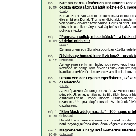
Kamala Harris kíméletlenül nekiment Donal
máj. 1
okozta gazdasági válságát idézte elő a mod
10:06
(
Blikk
)
Kamala Harris volt alelnök és demokrata elnökjelöl
élesen bírálta Donald Trump elnököt, akit a modern
válságának előidézésével vádolt. Harris szerint Tr
okoznak, és alkotmányos válság felé sodorják Amer
politikai intézke
"Pontosan tudjuk, mit csináltok" – a hútik mi
máj. 1
védelmi miniszter
10:09
(
444.hu
)
Ezt most nem egy Signal-csoportban közölte vélet
Rövid vagy hosszú konklávé lesz? – érvek é
máj. 1
(
Infostart
)
10:12
Azt egyelőre senki nem tudja, hogy rövid vagy hos
kezdődő, de hangsúlyos érvek szólnak amellett, ho
katolikus egyházfőt, de ugyanígy amellett is, hogy n
Ursula von der Leyen megerősítette, százez
máj. 1
családoktól
10:24
(
HírTV
)
Az Európai Néppárt kongresszusán az Európai Bizo
pénzelik Ukrajnát, a háborút, és fő céljuk, hogy a h
csatlakozzon az Európai Unióhoz. Ursula von der L
számukra Ukrajna a legfontosabb. Az ukránok felvé
gazdaságot.
"Elon Musk addig marad..." - 100 napos érté
máj. 1
(
Infostart
)
10:30
Donald Trump amerikai elnök köszönetet mondott 
hatékonyság javítása érdekében végzett különlege
Megköttetett a nagy ukrán-amerikai kiterme
máj. 1
(
Infostart
)
10:48