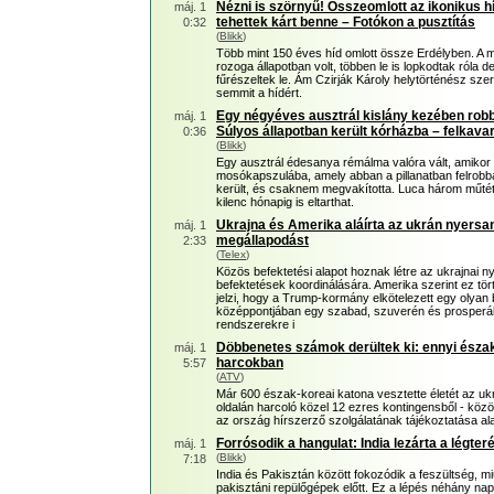
Nézni is szörnyű! Összeomlott az ikonikus 
máj. 1
tehettek kárt benne – Fotókon a pusztítás
0:32
(
Blikk
)
Több mint 150 éves híd omlott össze Erdélyben. A m
rozoga állapotban volt, többen le is lopkodtak róla d
fűrészeltek le. Ám Czirják Károly helytörténész szer
semmit a hídért.
Egy négyéves ausztrál kislány kezében rob
máj. 1
Súlyos állapotban került kórházba – felkavar
0:36
(
Blikk
)
Egy ausztrál édesanya rémálma valóra vált, amikor
mosókapszulába, amely abban a pillanatban felrob
került, és csaknem megvakította. Luca három műtéte
kilenc hónapig is eltarthat.
Ukrajna és Amerika aláírta az ukrán nyersan
máj. 1
megállapodást
2:33
(
Telex
)
Közös befektetési alapot hoznak létre az ukrajnai 
befektetések koordinálására. Amerika szerint ez tö
jelzi, hogy a Trump-kormány elkötelezett egy olyan
középpontjában egy szabad, szuverén és prosperáló 
rendszerekre i
Döbbenetes számok derültek ki: ennyi észak
máj. 1
harcokban
5:57
(
ATV
)
Már 600 észak-koreai katona vesztette életét az u
oldalán harcoló közel 12 ezres kontingensből - köz
az ország hírszerző szolgálatának tájékoztatása al
Forrósodik a hangulat: India lezárta a légteré
máj. 1
(
Blikk
)
7:18
India és Pakisztán között fokozódik a feszültség, miu
pakisztáni repülőgépek előtt. Ez a lépés néhány na