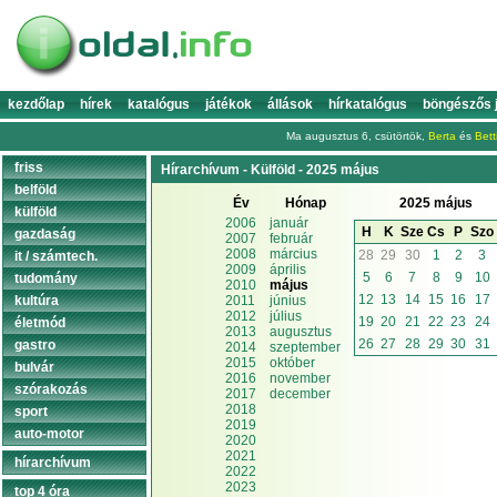
kezdőlap
hírek
katalógus
játékok
állások
hírkatalógus
böngészős 
Ma augusztus 6, csütörtök,
Berta
és
Bett
friss
Hírarchívum - Külföld - 2025 május
belföld
Év
Hónap
2025 május
külföld
2006
január
H
K
Sze
Cs
P
Szo
gazdaság
2007
február
2008
március
28
29
30
1
2
3
it / számtech.
2009
április
5
6
7
8
9
10
tudomány
2010
május
12
13
14
15
16
17
kultúra
2011
június
2012
július
19
20
21
22
23
24
életmód
2013
augusztus
26
27
28
29
30
31
gastro
2014
szeptember
2015
október
bulvár
2016
november
szórakozás
2017
december
2018
sport
2019
auto-motor
2020
2021
hírarchívum
2022
2023
top 4 óra