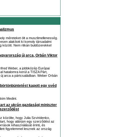
nalizmus
oly méreteket ölt a muszlimellenesség.
esen alakított ki komoly társadalmi
 között. Nem ritkán buldózerekkel
gyarország új arca, Orbán Viktor
nfred Weber, a jobbközép Európai
al hatalomra kerül a TISZA Párt,
új arca a pártcsaládban. Weber Orbán
 börtönbüntetést kapott egy svéd
akim Medint.
art az ukrán gazdasági miniszter
 szerződést
z közölte, hogy Julia Szviridenko,
art, hogy aláírjon egy szerződést az
rrások kihasználását érinti, és
lett figyelemmel lesznek az ország