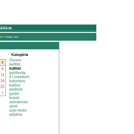
játékok
ina
napja van.
Kategória
Összes
V
belföld
külföld
4
gazdaság
11
it / számtech.
18
tudomány
kultúra
25
életmód
1
gastro
bulvár
szórakozás
sport
auto-motor
időjárás