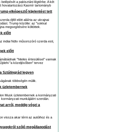
 belépését a pakisztáni légtérbe. A két
ott hovatartozású Kasmír tartományb
ump elképesztő kijelentést tett
rda éjfél elött aláírta az ukrajnai
odást. Trump közölte: az "sokkal
jna megsegítésére költöttek.
k előtt
 az indiai Ndtv műsorszóró szerda esti,
pek előtt
zlámábádnak "hiteles értesülései" vannak
Újdehi "a közeljövőben" tervez
a Sztálingrád legyen
sságának többségén múlik.
k üzletembernek
Elon Musk üzletembernek a kormányzati
s kormányzati munkájáért szerdán.
t arról, meddig végzi a
on vissza akar térni az autóihoz és a
nyagokról szóló megállapodást