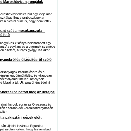
híd Maroshévízen, rongálók
aroshévízi fedeles híd egy ideje már
eszkákat, illetve tartóoszlopokat
int a hivatal bűne is, hogy nem tettek
bant szét a mosókapszula –
ó fotó
 négyéves kislánya beleharapott egy
bant. A vegyi anyag a gyermek szemébe
n esett át, a teljes gyógyulás akár
yagokról és újjáépítésről szóló
nyersanyagok kitermelésére és a
rténelmi együttműködés, és világosan
 békefolyamat mellett, amelynek
Ukrajna áll. Ukrajna új légvédelmi
-koreai halhatott meg az ukrajnai
krajnai harcok során az Oroszország
ölték szerdán dél-koreai törvényhozók
apján.
t a pakisztáni gépek előtt
tán Újdelhi lezárta a légterét a
ppal azután történt, hogy Iszlámábád