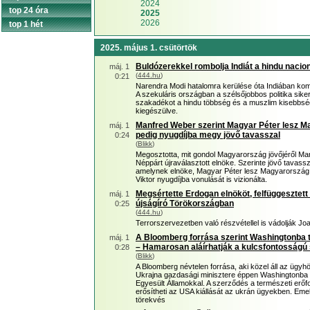
2024
top 24 óra
2025
2026
top 1 hét
2025. május 1. csütörtök
Buldózerekkel rombolja Indiát a hindu nacio
máj. 1
(
444.hu
)
0:21
Narendra Modi hatalomra kerülése óta Indiában kom
A szekuláris országban a szélsőjobbos politika siker
szakadékot a hindu többség és a muszlim kisebbség
kiegészülve.
Manfred Weber szerint Magyar Péter lesz Ma
máj. 1
pedig nyugdíjba megy jövő tavasszal
0:24
(
Blikk
)
Megosztotta, mit gondol Magyarország jövőjéről Ma
Néppárt újraválasztott elnöke. Szerinte jövő tavassz
amelynek elnöke, Magyar Péter lesz Magyarország 
Viktor nyugdíjba vonulását is vizionálta.
Megsértette Erdogan elnököt, felfüggesztett
máj. 1
újságíró Törökországban
0:25
(
444.hu
)
Terrorszervezetben való részvétellel is vádolják Jo
A Bloomberg forrása szerint Washingtonba t
máj. 1
– Hamarosan aláírhatják a kulcsfontosságú
0:28
(
Blikk
)
A Bloomberg névtelen forrása, aki közel áll az ügyhö
Ukrajna gazdasági minisztere éppen Washingtonba t
Egyesült Államokkal. A szerződés a természeti erőfo
erősítheti az USA kiállását az ukrán ügyekben. Emel
törekvés