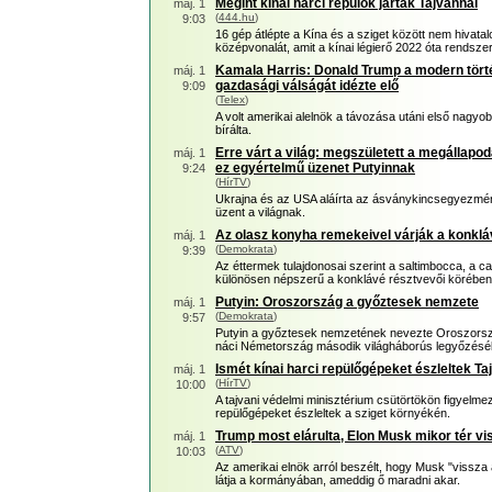
Megint kínai harci repülők jártak Tajvannál
máj. 1
(
444.hu
)
9:03
16 gép átlépte a Kína és a sziget között nem hivata
középvonalát, amit a kínai légierő 2022 óta rendsze
Kamala Harris: Donald Trump a modern tör
máj. 1
gazdasági válságát idézte elő
9:09
(
Telex
)
A volt amerikai alelnök a távozása utáni első nag
bírálta.
Erre várt a világ: megszületett a megállapo
máj. 1
ez egyértelmű üzenet Putyinnak
9:24
(
HírTV
)
Ukrajna és az USA aláírta az ásványkincsegyezmén
üzent a világnak.
Az olasz konyha remekeivel várják a konklá
máj. 1
(
Demokrata
)
9:39
Az éttermek tulajdonosai szerint a saltimbocca, a c
különösen népszerű a konklávé résztvevői körében
Putyin: Oroszország a győztesek nemzete
máj. 1
(
Demokrata
)
9:57
Putyin a győztesek nemzetének nevezte Oroszorszá
náci Németország második világháborús legyőzésé
Ismét kínai harci repülőgépeket észleltek Ta
máj. 1
(
HírTV
)
10:00
A tajvani védelmi minisztérium csütörtökön figyelmez
repülőgépeket észleltek a sziget környékén.
Trump most elárulta, Elon Musk mikor tér vi
máj. 1
(
ATV
)
10:03
Az amerikai elnök arról beszélt, hogy Musk "vissza
látja a kormányában, ameddig ő maradni akar.