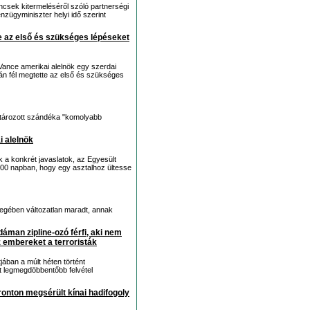
ncsek kitermeléséről szóló partnerségi
nzügyminiszter helyi idő szerint
te az első és szükséges lépéseket
Vance amerikai alelnök egy szerdai
rán fél megtette az első és szükséges
tározott szándéka "komolyabb
i alelnök
 a konkrét javaslatok, az Egyesült
00 napban, hogy egy asztalhoz ültesse
yegében változatlan maradt, annak
dáman zipline-ozó férfi, aki nem
z embereket a terroristák
jában a múlt héten történt
ült legmegdöbbentőbb felvétel
ronton megsérült kínai hadifogoly