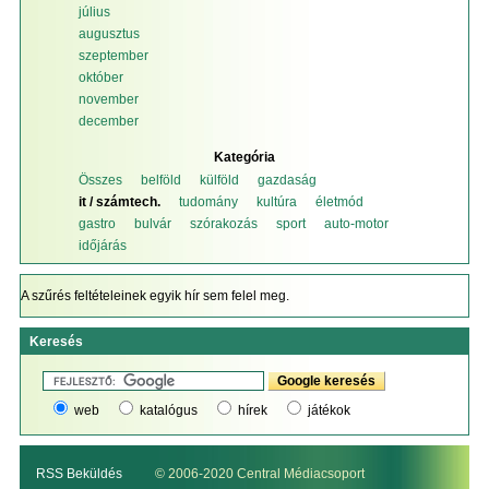
július
augusztus
szeptember
október
november
december
Kategória
Összes
belföld
külföld
gazdaság
it / számtech.
tudomány
kultúra
életmód
gastro
bulvár
szórakozás
sport
auto-motor
időjárás
A szűrés feltételeinek egyik hír sem felel meg.
Keresés
web
katalógus
hírek
játékok
RSS Beküldés
© 2006-2020 Central Médiacsoport