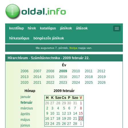
kezdőlap
hírek
katalógus
játékok
állások
hírkatalógus
böngészős játékok
Ma augusztus 7, péntek,
Ibolya
napja van.
Hírarchívum - Számítástechnika - 2009 február 22.
Év
2006
2007
2008
2009
2010
2011
2012
2013
2014
2015
2016
2017
2018
2019
2020
2021
2022
2023
2024
2025
2026
Hónap
2009 február
január
H
K
Sze
Cs
P
Szo
V
február
26
27
28
29
30
31
1
2
3
4
5
6
7
8
március
9
10
11
12
13
14
15
április
16
17
18
19
20
21
22
május
23
24
25
26
27
28
1
június