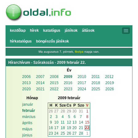
kezdőlap
hírek
katalógus
játékok
állások
hírkatalógus
böngészős játékok
Ma augusztus 7, péntek,
Ibolya
napja van.
Hírarchívum - Szórakozás - 2009 február 22.
Év
2006
2007
2008
2009
2010
2011
2012
2013
2014
2015
2016
2017
2018
2019
2020
2021
2022
2023
2024
2025
2026
Hónap
2009 február
január
H
K
Sze
Cs
P
Szo
V
február
26
27
28
29
30
31
1
2
3
4
5
6
7
8
március
9
10
11
12
13
14
15
április
16
17
18
19
20
21
22
május
23
24
25
26
27
28
1
június