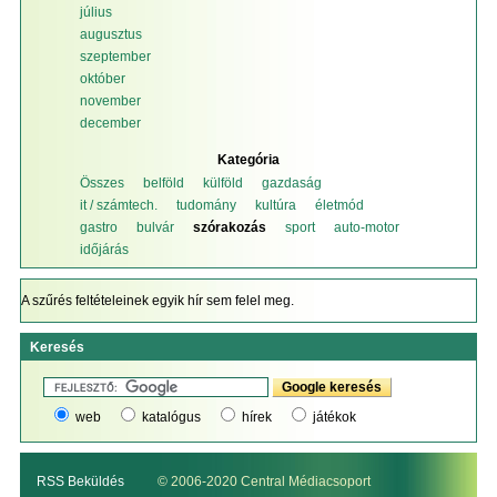
július
augusztus
szeptember
október
november
december
Kategória
Összes
belföld
külföld
gazdaság
it / számtech.
tudomány
kultúra
életmód
gastro
bulvár
szórakozás
sport
auto-motor
időjárás
A szűrés feltételeinek egyik hír sem felel meg.
Keresés
web
katalógus
hírek
játékok
RSS Beküldés
© 2006-2020 Central Médiacsoport