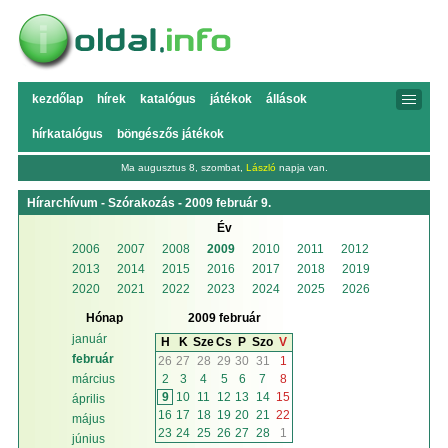
kezdőlap
hírek
katalógus
játékok
állások
hírkatalógus
böngészős játékok
Ma augusztus 8, szombat,
László
napja van.
Hírarchívum - Szórakozás - 2009 február 9.
Év
2006
2007
2008
2009
2010
2011
2012
2013
2014
2015
2016
2017
2018
2019
2020
2021
2022
2023
2024
2025
2026
Hónap
2009 február
január
H
K
Sze
Cs
P
Szo
V
február
26
27
28
29
30
31
1
2
3
4
5
6
7
8
március
9
10
11
12
13
14
15
április
16
17
18
19
20
21
22
május
23
24
25
26
27
28
1
június