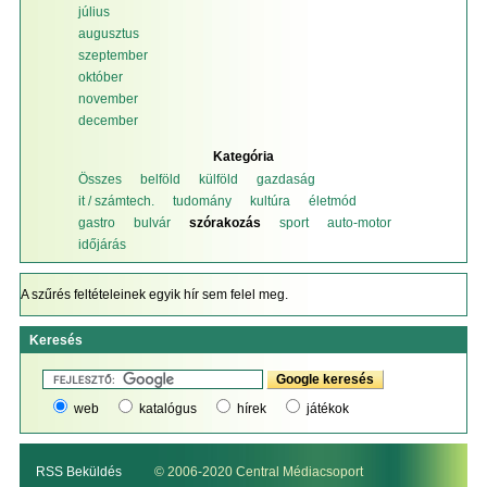
július
augusztus
szeptember
október
november
december
Kategória
Összes
belföld
külföld
gazdaság
it / számtech.
tudomány
kultúra
életmód
gastro
bulvár
szórakozás
sport
auto-motor
időjárás
A szűrés feltételeinek egyik hír sem felel meg.
Keresés
web
katalógus
hírek
játékok
RSS Beküldés
© 2006-2020 Central Médiacsoport