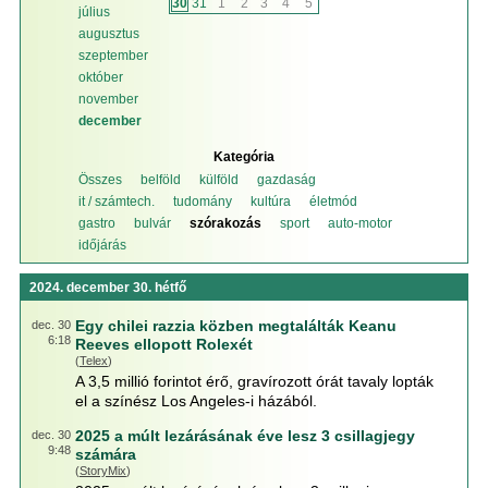
30
31
1
2
3
4
5
július
augusztus
szeptember
október
november
december
Kategória
Összes
belföld
külföld
gazdaság
it / számtech.
tudomány
kultúra
életmód
gastro
bulvár
szórakozás
sport
auto-motor
időjárás
2024. december 30. hétfő
Egy chilei razzia közben megtalálták Keanu
dec. 30
6:18
Reeves ellopott Rolexét
(
Telex
)
A 3,5 millió forintot érő, gravírozott órát tavaly lopták
el a színész Los Angeles-i házából.
2025 a múlt lezárásának éve lesz 3 csillagjegy
dec. 30
9:48
számára
(
StoryMix
)