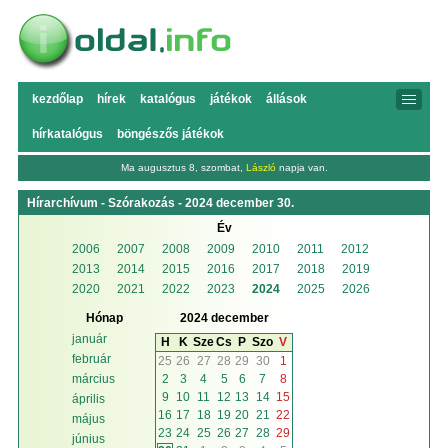
kezdőlap
hírek
katalógus
játékok
állások
hírkatalógus
böngészős játékok
Ma augusztus 8, szombat,
László
napja van.
Hírarchívum - Szórakozás - 2024 december 30.
Év
2006
2007
2008
2009
2010
2011
2012
2013
2014
2015
2016
2017
2018
2019
2020
2021
2022
2023
2024
2025
2026
Hónap
2024 december
január
H
K
Sze
Cs
P
Szo
V
február
25
26
27
28
29
30
1
2
3
4
5
6
7
8
március
9
10
11
12
13
14
15
április
16
17
18
19
20
21
22
május
23
24
25
26
27
28
29
június