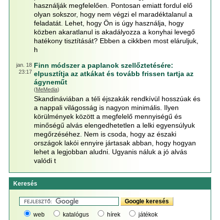
használják megfelelően. Pontosan emiatt fordul elő
olyan sokszor, hogy nem végzi el maradéktalanul a
feladatát. Lehet, hogy Ön is úgy használja, hogy
közben akaratlanul is akadályozza a konyhai levegő
hatékony tisztítását? Ebben a cikkben most eláruljuk,
h
Finn módszer a paplanok szellőztetésére:
jan. 18
23:17
elpusztítja az atkákat és tovább frissen tartja az
ágyneműt
(
MeMedia
)
Skandináviában a téli éjszakák rendkívül hosszúak és
a nappali világosság is nagyon minimális. Ilyen
körülmények között a megfelelő mennyiségű és
minőségű alvás elengedhetetlen a lelki egyensúlyuk
megőrzéséhez. Nem is csoda, hogy az északi
országok lakói ennyire jártasak abban, hogy hogyan
lehet a legjobban aludni. Ugyanis náluk a jó alvás
valódi t
Keresés
web
katalógus
hírek
játékok