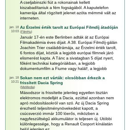
A cseljabinszki fiút a rokonainak kellett
kiszabadítaniuk a fém fogságából. A kaputelefon
kamerája által rögzített jelenet azóta mémmé vált az
interneten.
Az Érzelmi érték tarolt az Európai Filmdíj átadóján
jan. 18
10:03
(
FilmHu
)
Január 17-én este Berlinben adták át az Európai
Filmakadémia éves díjait. A 38. Európai Filmdíj-gálán
Joachim Trier családdrámája, az Érzelmi érték tarolt,
6 fontos díjat, köztük a legjobb európai filmnek járó
elismerést kapta. A Tánc a sivatagban 5 díjat nyert,
főként technikai kategóriákban, a legjobb
dokumentumfilm a Fiume vagy halál!, a legjobb
Sokan nem ezt várták: olcsóbban érkezik a
jan. 18
10:21
frissített Dacia Spring
(
MeMedia
)
Másodszor is frissítette jelenleg egyetlen tisztán
elektromos modelljét a Dacia, ezúttal azonban nem
apró módosításokról van szó. Az új Dacia Spring
érezhető teljesítménynövekedést kapott, a
csúcsverzió immár 100 lóerős, miközben a
nagyfeszültségű akkumulátor is teljesen új. Utóbbi
különlegessége, hogy a Renault Csoport kínálatán
belül jelenleg ez