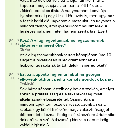
Vasárnap délelőtt volt, az a fajta, amikor már a
kapuban megcsapja az embert a főtt hús és a
zöldség édeskés illata. A nagymamám konyhája
ilyenkor mindig egy kicsit időutazás is, mert ugyanaz
a fazék kerül elő, ugyanaz a mozdulat, és ugyanaz a
nyugodt tempó, amit gyerekkoromból ismerek. A
húsleves nála nem étel, hanem szertartás. Ezért
Kvíz: A világ legvidámabb és legszomorúbb
jan. 18
15:33
slágerei - ismered őket?
(
SzMo
)
Az év legszomorúbbnak tartott hónapjában íme 10
sláger: a hivatalosan is legvidámabbnak és
legborongósabbnak tartott dalok. Ismered őket?
Ezt az alapvető higiéniai hibát rengetegen
jan. 18
17:15
elkövetik otthon, pedig komoly gondot okozhat
(
MeMedia
)
Sok háztartásban létezik egy bevett szokás, amelyet
sokan a praktikusság és a takarékosság miatt
alkalmaznak előszeretettel. Számunkra a
mindennapok természetes része, azonban ez a
szokás egy külföldi részére nagy valószínűséggel
döbbenetet okozna. Pedig első ránézésre ártalmatlan
dologról van szó. A tisztaság látszata nem mindig
valódi higiénia A