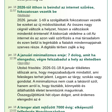
2026-tól itthon is beindul az internet szűrése,
jan. 18
11:57
fokozatosan vezetik be
(
MeMedia
)
2026. január. 1-től a szolgáltatók fokozatosan vezetik
be ezeket az új módosításokat. Az összes nagy
cégnél változik a helyzet, hiszen a változások
mindenkit érintenek! A kiskorúak védelme a cél Az
internet és az azon való szörfözés a mai társadalom
és ezen belül is leginkább a fiatalok mindennapjainak
szerves része. A digitális térben zajlik a leg
A januári minimalizmus ereje: 7 dolog, amit ha
jan. 18
12:39
elengedsz, végre felszabadul a hely az életedben
(
StoryMix
)
Utolsó frissítés: 2026-01-18 A január tökéletes
időszak arra, hogy megszabaduljunk mindattól, ami
felesleges terhet jelent. Legyen az tárgy, szokás vagy
gondolat. A minimalizmus nem csak a lakásról szól,
hanem arról is, hogy tisztább, könnyebb és
átláthatóbb életet teremtsünk magunknak.
Összegyűjtöttünk hét olyan dolgot, amit érdemes
elengedni az é
A tenger alatt rejtőzött 7000 évig: elképesztő
jan. 18
13:03
felfedezés Horvátországban