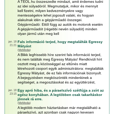
A TEOL.hu összeszedte mindazt, amit érdemes tudni
az idei súlyadóról. Megmutatjuk, mikor és mennyit
kell fizetni, milyen kedvezményekre vagy
mentességekre lehet jogosult valaki, és hogyan
alakulnak idén a gépjárműadó összegei.
Gépjárműadó: Ettől függ az autók és motorok esetén
A gépjárműadót (régebbi nevén súlyadót) minden
olyan jármű után meg kell
Fals információ terjed, hogy megtalálták Egressy
jan. 18
21:21
Mátyást
(
MeMedia
)
A Blikk legfrissebb híre szerint fals információ terjed,
és nem találták meg Egressy Mátyás! Rendkívüli hírt
osztott meg a közösséggel az eltűnés miatt
létrehozott csoport egyik adminisztrátora: megtalálták
Egressy Mátyást, de ez fals információnak bizonyult.
A bejegyzésben megköszönték mindenkinek a
segítséget, a megosztásokat és az együttérzést,
Egy apró hiba, és a páraelszívó szétfújja a zsírt az
jan. 18
23:15
egész konyhában. A legtöbben csak takarításkor
jönnek rá erre.
(
MeMedia
)
A legtöbb modern háztartásban már megtalálható a
páraelszívó, azt azonban csak nagyon kevesen