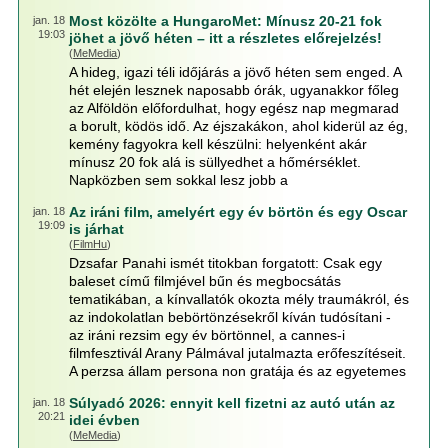
Most közölte a HungaroMet: Mínusz 20-21 fok
jan. 18
19:03
jöhet a jövő héten – itt a részletes előrejelzés!
(
MeMedia
)
A hideg, igazi téli időjárás a jövő héten sem enged. A
hét elején lesznek naposabb órák, ugyanakkor főleg
az Alföldön előfordulhat, hogy egész nap megmarad
a borult, ködös idő. Az éjszakákon, ahol kiderül az ég,
kemény fagyokra kell készülni: helyenként akár
mínusz 20 fok alá is süllyedhet a hőmérséklet.
Napközben sem sokkal lesz jobb a
Az iráni film, amelyért egy év börtön és egy Oscar
jan. 18
19:09
is járhat
(
FilmHu
)
Dzsafar Panahi ismét titokban forgatott: Csak egy
baleset című filmjével bűn és megbocsátás
tematikában, a kínvallatók okozta mély traumákról, és
az indokolatlan bebörtönzésekről kíván tudósítani -
az iráni rezsim egy év börtönnel, a cannes-i
filmfesztivál Arany Pálmával jutalmazta erőfeszítéseit.
A perzsa állam persona non gratája és az egyetemes
Súlyadó 2026: ennyit kell fizetni az autó után az
jan. 18
20:21
idei évben
(
MeMedia
)