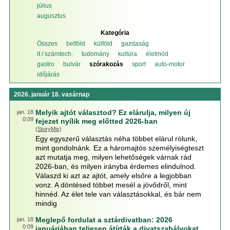
július
augusztus
Kategória
Összes
belföld
külföld
gazdaság
it / számtech.
tudomány
kultúra
életmód
gastro
bulvár
szórakozás
sport
auto-motor
időjárás
2026. január 18. vasárnap
Melyik ajtót választod? Ez elárulja, milyen új
jan. 18
0:09
fejezet nyílik meg előtted 2026-ban
(
StoryMix
)
Egy egyszerű választás néha többet elárul rólunk,
mint gondolnánk. Ez a háromajtós személyiségteszt
azt mutatja meg, milyen lehetőségek várnak rád
2026-ban, és milyen irányba érdemes elindulnod.
Válaszd ki azt az ajtót, amely elsőre a legjobban
vonz. A döntésed többet mesél a jövődről, mint
hinnéd. Az élet tele van választásokkal, és bár nem
mindig
Meglepő fordulat a sztárdivatban: 2026
jan. 18
0:09
januárjában teljesen átírták a divatszabályokat