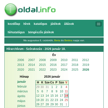
kezdőlap
hírek
katalógus
játékok
állások
hírkatalógus
böngészős játékok
Ma augusztus 6, csütörtök,
Berta
és
Bettina
napja van.
Hírarchívum - Szórakozás - 2026 január 18.
Év
2006
2007
2008
2009
2010
2011
2012
2013
2014
2015
2016
2017
2018
2019
2020
2021
2022
2023
2024
2025
2026
Hónap
2026 január
január
H
K
Sze
Cs
P
Szo
V
február
29
30
31
1
2
3
4
5
6
7
8
9
10
11
március
12
13
14
15
16
17
18
április
19
20
21
22
23
24
25
május
26
27
28
29
30
31
1
június