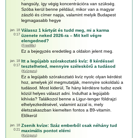
hangsúly, így végig koncentrációra van szükség.
Szóba kerül benne például, mikor van a magyar
zászló és címer napja, valamint melyik Budapest
legmagasabb hegye
Válassz 1 kártyát és tudd meg, mi a karma
jan. 18
0:17
üzenete neked 2026-ra – Mit kell végre
elengedned?
(
FreeMix
)
Ez a bejegyzés eredetileg a oldalon jelent meg.
Itt a legújabb szórakoztató kvíz: 8 kérdéssel
jan. 18
0:17
tesztelheted, mennyire széleskörű a tudásod
(
Kvízguru
)
Ez a legújabb szórakoztató kvíz nyolc olyan kérdést
hoz, amelyek jól megmutatják, mennyire sokoldalú a
tudásod. Most kiderül, Te hány kérdésre tudsz ezek
közül helyes választ adni. Indulhat a legújabb
kihívás? Találkozol benne a Ligur-tenger földrajzi
elhelyezkedésével, valamint azzal is, mely
életszakaszban kiemelten fontos a B9-vitamin.
Előkerül
Zsenik kvíze: Száz emberből csak néhány tud
jan. 18
0:21
maximális pontot elérni
(
Kvízguru
)