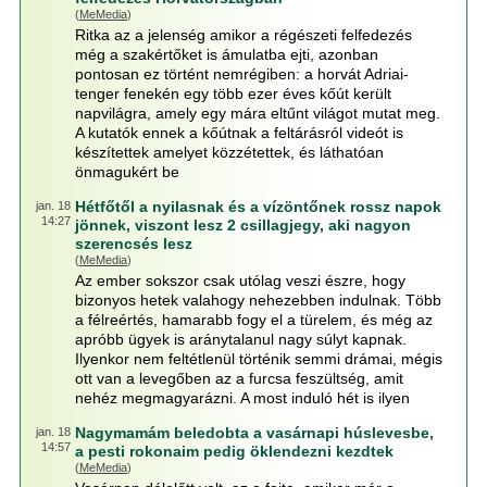
(
MeMedia
)
Ritka az a jelenség amikor a régészeti felfedezés
még a szakértőket is ámulatba ejti, azonban
pontosan ez történt nemrégiben: a horvát Adriai-
tenger fenekén egy több ezer éves kőút került
napvilágra, amely egy mára eltűnt világot mutat meg.
A kutatók ennek a kőútnak a feltárásról videót is
készítettek amelyet közzétettek, és láthatóan
önmagukért be
Hétfőtől a nyilasnak és a vízöntőnek rossz napok
jan. 18
14:27
jönnek, viszont lesz 2 csillagjegy, aki nagyon
szerencsés lesz
(
MeMedia
)
Az ember sokszor csak utólag veszi észre, hogy
bizonyos hetek valahogy nehezebben indulnak. Több
a félreértés, hamarabb fogy el a türelem, és még az
apróbb ügyek is aránytalanul nagy súlyt kapnak.
Ilyenkor nem feltétlenül történik semmi drámai, mégis
ott van a levegőben az a furcsa feszültség, amit
nehéz megmagyarázni. A most induló hét is ilyen
Nagymamám beledobta a vasárnapi húslevesbe,
jan. 18
14:57
a pesti rokonaim pedig öklendezni kezdtek
(
MeMedia
)