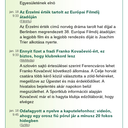
Egyesületének elnö
Az Érzelmi érték tartolt az Európai Filmdíj
jan. 18
9:33
átadóján
(
FilmHu
)
Az Érzelmi érték című norvég dráma tarolt hat díjjal a
Berlinben megrendezett 38. Európai Filmdíj átadóján:
a legjobb film és a legjobb rendezés díját is Joachim
Trier alkotása nyerte.
Ennyit fizet a fradi Franko Kovačević-ért, ez
jan. 18
9:33
biztos, hogy klubrekord lesz
(
MeMedia
)
A szlovén sajtó értesülései szerint Ferencváros lehet
Franko Kovačević következő állomása. A Celje horvát
csatára több kérő közül választotta a zöld-fehéreket,
megelőzve az Újpestet és más érdeklődőket. A
hivatalos bejelentés akár napokon belül
megszülethet. A Sportklub információi alapján
Kovačević már el is hagyta klubja edzőtáborát, hogy
elvégez
Odafagyott a nyelve a kaputelefonhoz: videón,
jan. 18
9:45
ahogy egy orosz fiú pórul jár a mínusz 20 fokos
hidegben
(
SzMo
)