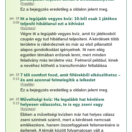
(
FreeMix
)
Ez a bejegyzés eredetileg a oldalon jelent meg.
Itt a legújabb vegyes kvíz: 10-ből csak 1 játékos
jan. 18
0:09
teljesíti hibátlanul ezt a kihívást
(
Kvízguru
)
Végre itt a legújabb vegyes kvíz, amit tíz játékosból
csupán egy tud hibátlanul teljesíteni. A kérdések több
területre is rákérdeznek és már az első pillanattól
alapos gondolkodást igényelnek. Itt nem elég
egyetlen témában erősnek lenni, mert minden
feladvány más területre visz. Felmerül például, kinek
a nevéhez köthető a transzformátor feltalálása
7 téli comfort food, amit fillérekből elkészíthetsz –
jan. 18
0:13
és ami azonnal felmelegítik a lelkedet
(
FreeMix
)
Ez a bejegyzés eredetileg a oldalon jelent meg.
Műveltségi kvíz: Ha legalább hat kérdésre
jan. 18
0:13
helyesen válaszolsz, te is egy zseni vagy
(
Kvízguru
)
Ebben a műveltségi kvízben már hat helyes válasz
zseni szintnek számít, mert a kérdések nemcsak
emlékezésre, hanem összefüggések felismerésére is
építenek. A témák között folyamatosan vált a