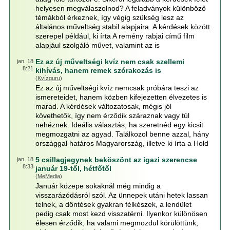
helyesen megválaszolnod? A feladványok különböző
témákból érkeznek, így végig szükség lesz az
általános műveltség stabil alapjaira. A kérdések között
szerepel például, ki írta A remény rabjai című film
alapjául szolgáló művet, valamint az is
Ez az új műveltségi kvíz nem csak szellemi
jan. 18
8:21
kihívás, hanem remek szórakozás is
(
Kvízguru
)
Ez az új műveltségi kvíz nemcsak próbára teszi az
ismereteidet, hanem közben kifejezetten élvezetes is
marad. A kérdések változatosak, mégis jól
követhetők, így nem érződik száraznak vagy túl
nehéznek. Ideális választás, ha szeretnéd egy kicsit
megmozgatni az agyad. Találkozol benne azzal, hány
országgal határos Magyarország, illetve ki írta a Hold
5 csillagjegynek beköszönt az igazi szerencse
jan. 18
8:33
január 19-től, hétfőtől
(
MeMedia
)
Január közepe sokaknál még mindig a
visszarázódásról szól. Az ünnepek utáni hetek lassan
telnek, a döntések gyakran félkészek, a lendület
pedig csak most kezd visszatérni. Ilyenkor különösen
élesen érződik, ha valami megmozdul körülöttünk,