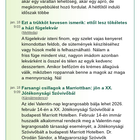
akár egy váratlan lehetőség, akár egy apró, de
megkönnyebbülést hozó fordulat. A hétfőtől induló
időszak többe
Ezt a trükköt kevesen ismerik: ettől lesz tökéletes
jan. 18
9:03
a házi fügelekvár
(
MeMedia
)
A fügelekvár isteni finom, egy szelet vajas kenyeret
kimondottan feldob, de sütemények készítéséhez
vagy húsok mellé is felhasználható. Nálam a
friss füge mindent visz, nagyon imádom azonban
lekvárként is ősszel és télen az egyik kedvenc
desszertem. Amikor befőzöm és krémes állagúvá
válik, miközben roppannak benne a magok az maga
a mennyország. Nál
Farsangi csillagok a Marriottban: jön a XX.
jan. 18
9:09
Jótékonysági Szóvivőbál
(
Kárpátmedence
)
Az idei Valentin-nap legrangosabb bálja lehet 2026.
február 14-én a XX. Jótékonysági Szóvivőbál a
budapesti Marriott Hotelben.​ Február 14-én immár
huszadik alkalommal rendezik meg a Valentin-nap
legrangosabb társasági eseményét, a Jótékonysági
Szóvivőbált a budapesti Marriott Hotelben. Dr.
Orodán Sándor, a Magyarországi Szóvivők