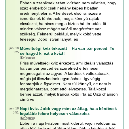
Ebben a zseniknek szánt kvízben nem véletlen, hogy
száz emberből csak néhány képes hibátlan
eredményt elérni. A kérdések első ránézésre
ismerősnek tűnhetnek, mégis könnyű rajtuk
elcsúszni, ha nincs meg a biztos háttértudás. Itt
minden válasz mögött valódi megértésre van
szükség. Felmerül például, melyik költő vette
feleségül Dobó István lányát, és
Műveltségi kvíz érkezett – Ha van pár perced, Te
jan. 18
0:25
se hagyd ki ezt a kvízt!
(
Kvízguru
)
Friss műveltségi kvíz érkezett, ami ideális választás,
ha van pár perced és szeretnéd értelmesen
megmozgatni az agyad. A kérdések változatosak,
mégis jól illeszkednek egymáshoz, így végig
fenntartják a figyelmet. Nem túl könnyű, de nem is
megoldhatatlan, pont ettől élvezetes. Találkozol
benne azzal, melyik francia költő írta az Őszi chanson
című ve
Napi kvíz: Jobb vagy mint az átlag, ha a kérdések
jan. 18
5:51
legalább felére helyesen válaszolsz
(
Kvízguru
)
Ebben a napi kvízben most kiderül, vajon valóban az
átlag fölé tartozol-e! Sikerül legalább a kérdések felét