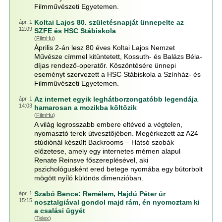
Filmművészeti Egyetemen.
Koltai Lajos 80. születésnapját ünnepelte az
ápr. 1
12:09
SZFE és HSC Stábiskola
(
FilmHu
)
Április 2-án lesz 80 éves Koltai Lajos Nemzet
Művésze címmel kitüntetett, Kossuth- és Balázs Béla-
díjas rendező-operatőr. Köszöntésére ünnepi
eseményt szervezett a HSC Stábiskola a Színház- és
Filmművészeti Egyetemen.
Az internet egyik leghátborzongatóbb legendája
ápr. 1
14:03
hamarosan a mozikba költözik
(
FilmHu
)
A világ legrosszabb embere eltéved a végtelen,
nyomasztó terek útvesztőjében. Megérkezett az A24
stúdiónál készült Backrooms – Hátsó szobák
előzetese, amely egy internetes mémen alapul
Renate Reinsve főszereplésével, aki
pszichológusként ered betege nyomába egy bútorbolt
mögött nyíló különös dimenzióban.
Szabó Bence: Remélem, Hajdú Péter úr
ápr. 1
15:15
nosztalgiával gondol majd rám, én nyomoztam ki
a csalási ügyét
(
Telex
)