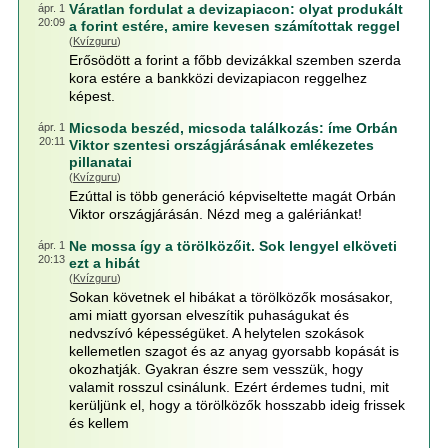
Váratlan fordulat a devizapiacon: olyat produkált
ápr. 1
20:09
a forint estére, amire kevesen számítottak reggel
(
Kvízguru
)
Erősödött a forint a főbb devizákkal szemben szerda
kora estére a bankközi devizapiacon reggelhez
képest.
Micsoda beszéd, micsoda találkozás: íme Orbán
ápr. 1
20:11
Viktor szentesi országjárásának emlékezetes
pillanatai
(
Kvízguru
)
Ezúttal is több generáció képviseltette magát Orbán
Viktor országjárásán. Nézd meg a galériánkat!
Ne mossa így a törölközőit. Sok lengyel elköveti
ápr. 1
20:13
ezt a hibát
(
Kvízguru
)
Sokan követnek el hibákat a törölközők mosásakor,
ami miatt gyorsan elveszítik puhaságukat és
nedvszívó képességüket. A helytelen szokások
kellemetlen szagot és az anyag gyorsabb kopását is
okozhatják. Gyakran észre sem vesszük, hogy
valamit rosszul csinálunk. Ezért érdemes tudni, mit
kerüljünk el, hogy a törölközők hosszabb ideig frissek
és kellem