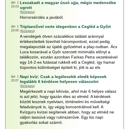
Leszakadt a magyar úszó ujja, mégis medencébe
ápr. 1
20:03
ugrott
(
Kvízguru
)
Horrorsérülés a javából.
Triplaesővel verte idegenben a Cegléd a Győrt
ápr. 1
20:05
(
Kvízguru
)
A vendégek ötven százalékos találati aránnyal
értékesítettek tizenhét hárompontost, ezzel pedig
megalapozták az újabb győzelmet a play-outban. Ács
Luca kosarával a Győr szerzett minimális előnyt a
találkozón, ezután azonban Farkas Petra vezetésével
egy 14-2-es futással rukkolt elő a Cegléd, így hamar
tízpontos különbséget épített ki, jött is az els
Napi kvíz: Csak a legélesebb elmék képesek
ápr. 1
20:07
legalább 6 kérdésre helyesen válaszolni
(
Kvízguru
)
Megérkezett a napi kihívás, ahol már 6 helyes válasz
is azt jelzi, hogy igazán éles az elméd. A kérdések
között lesznek nyelvtani, történelmi és műveltségi
feladványok is, így végig koncentrálnod kell. A
Kvízguru kvízei segítenek abban, hogy az elméd ne
váljon lassúvá vagy rutinszerűvé. Egy kis napi
gyakorlás sokat számít.