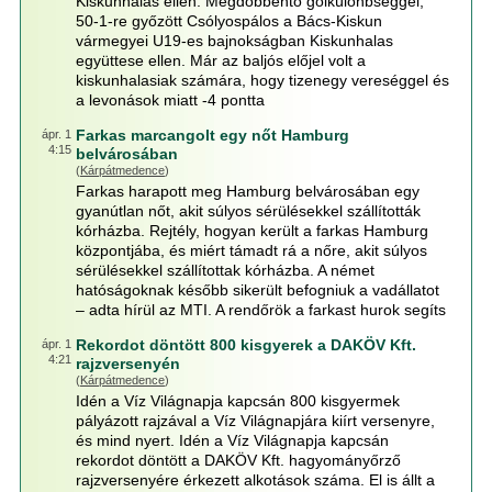
Kiskunhalas ellen. Megdöbbentő gólkülönbséggel,
50-1-re győzött Csólyospálos a Bács-Kiskun
vármegyei U19-es bajnokságban Kiskunhalas
együttese ellen. Már az baljós előjel volt a
kiskunhalasiak számára, hogy tizenegy vereséggel és
a levonások miatt -4 pontta
Farkas marcangolt egy nőt Hamburg
ápr. 1
4:15
belvárosában
(
Kárpátmedence
)
Farkas harapott meg Hamburg belvárosában egy
gyanútlan nőt, akit súlyos sérülésekkel szállították
kórházba. Rejtély, hogyan került a farkas Hamburg
központjába, és miért támadt rá a nőre, akit súlyos
sérülésekkel szállítottak kórházba. A német
hatóságoknak később sikerült befogniuk a vadállatot
– adta hírül az MTI. A rendőrök a farkast hurok segíts
Rekordot döntött 800 kisgyerek a DAKÖV Kft.
ápr. 1
4:21
rajzversenyén
(
Kárpátmedence
)
Idén a Víz Világnapja kapcsán 800 kisgyermek
pályázott rajzával a Víz Világnapjára kiírt versenyre,
és mind nyert. Idén a Víz Világnapja kapcsán
rekordot döntött a DAKÖV Kft. hagyományőrző
rajzversenyére érkezett alkotások száma. El is állt a