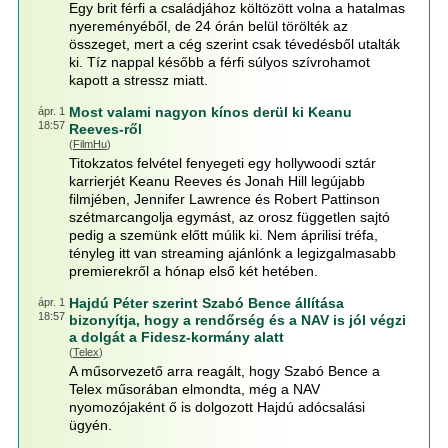
Egy brit férfi a családjához költözött volna a hatalmas
nyereményéből, de 24 órán belül törölték az
összeget, mert a cég szerint csak tévedésből utalták
ki. Tíz nappal később a férfi súlyos szívrohamot
kapott a stressz miatt.
Most valami nagyon kínos derül ki Keanu
ápr. 1
18:57
Reeves-ről
(
FilmHu
)
Titokzatos felvétel fenyegeti egy hollywoodi sztár
karrierjét Keanu Reeves és Jonah Hill legújabb
filmjében, Jennifer Lawrence és Robert Pattinson
szétmarcangolja egymást, az orosz független sajtó
pedig a szemünk előtt múlik ki. Nem áprilisi tréfa,
tényleg itt van streaming ajánlónk a legizgalmasabb
premierekről a hónap első két hetében.
Hajdú Péter szerint Szabó Bence állítása
ápr. 1
18:57
bizonyítja, hogy a rendőrség és a NAV is jól végzi
a dolgát a Fidesz-kormány alatt
(
Telex
)
A műsorvezető arra reagált, hogy Szabó Bence a
Telex műsorában elmondta, még a NAV
nyomozójaként ő is dolgozott Hajdú adócsalási
ügyén.