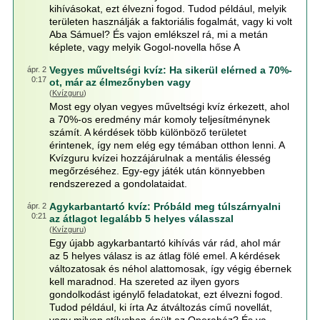
kihívásokat, ezt élvezni fogod. Tudod például, melyik
területen használják a faktoriális fogalmát, vagy ki volt
Aba Sámuel? És vajon emlékszel rá, mi a metán
képlete, vagy melyik Gogol-novella hőse A
Vegyes műveltségi kvíz: Ha sikerül elérned a 70%-
ápr. 2
0:17
ot, már az élmezőnyben vagy
(
Kvízguru
)
Most egy olyan vegyes műveltségi kvíz érkezett, ahol
a 70%-os eredmény már komoly teljesítménynek
számít. A kérdések több különböző területet
érintenek, így nem elég egy témában otthon lenni. A
Kvízguru kvízei hozzájárulnak a mentális élesség
megőrzéséhez. Egy-egy játék után könnyebben
rendszerezed a gondolataidat.
Agykarbantartó kvíz: Próbáld meg túlszárnyalni
ápr. 2
0:21
az átlagot legalább 5 helyes válasszal
(
Kvízguru
)
Egy újabb agykarbantartó kihívás vár rád, ahol már
az 5 helyes válasz is az átlag fölé emel. A kérdések
változatosak és néhol alattomosak, így végig ébernek
kell maradnod. Ha szereted az ilyen gyors
gondolkodást igénylő feladatokat, ezt élvezni fogod.
Tudod például, ki írta Az átváltozás című novellát,