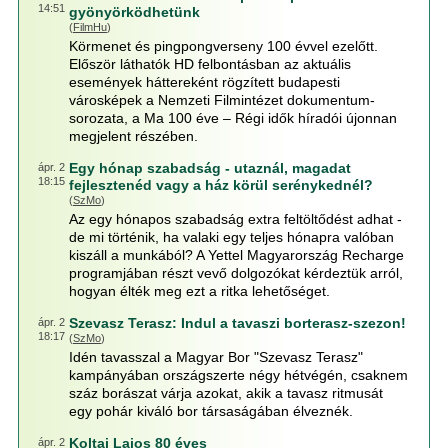
14:51
gyönyörködhetünk
(
FilmHu
)
Körmenet és pingpongverseny 100 évvel ezelőtt.
Először láthatók HD felbontásban az aktuális
események háttereként rögzített budapesti
városképek a Nemzeti Filmintézet dokumentum-
sorozata, a Ma 100 éve – Régi idők híradói újonnan
megjelent részében.
Egy hónap szabadság - utaznál, magadat
ápr. 2
18:15
fejlesztenéd vagy a ház körül serénykednél?
(
SzMo
)
Az egy hónapos szabadság extra feltöltődést adhat -
de mi történik, ha valaki egy teljes hónapra valóban
kiszáll a munkából? A Yettel Magyarország Recharge
programjában részt vevő dolgozókat kérdeztük arról,
hogyan élték meg ezt a ritka lehetőséget.
Szevasz Terasz: Indul a tavaszi borterasz-szezon!
ápr. 2
18:17
(
SzMo
)
Idén tavasszal a Magyar Bor "Szevasz Terasz"
kampányában országszerte négy hétvégén, csaknem
száz borászat várja azokat, akik a tavasz ritmusát
egy pohár kiváló bor társaságában élveznék.
Koltai Lajos 80 éves
ápr. 2