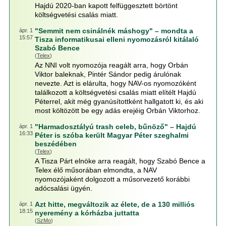
Hajdú 2020-ban kapott felfüggesztett börtönt
költségvetési csalás miatt.
"Semmit nem csinálnék máshogy" – mondta a
ápr. 1
15:57
Tisza informatikusai elleni nyomozásról kitálaló
Szabó Bence
(
Telex
)
Az NNI volt nyomozója reagált arra, hogy Orbán
Viktor baleknak, Pintér Sándor pedig árulónak
nevezte. Azt is elárulta, hogy NAV-os nyomozóként
találkozott a költségvetési csalás miatt elítélt Hajdú
Péterrel, akit még gyanúsítottként hallgatott ki, és aki
most költözött be egy adás erejéig Orbán Viktorhoz.
"Harmadosztályú trash celeb, bűnöző" – Hajdú
ápr. 1
16:33
Péter is szóba került Magyar Péter szeghalmi
beszédében
(
Telex
)
A Tisza Párt elnöke arra reagált, hogy Szabó Bence a
Telex élő műsorában elmondta, a NAV
nyomozójaként dolgozott a műsorvezető korábbi
adócsalási ügyén.
Azt hitte, megváltozik az élete, de a 130 milliós
ápr. 1
18:15
nyeremény a kórházba juttatta
(
SzMo
)