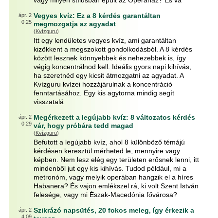
vagy milyen stílusban épült az Operaház? És va
Vegyes kvíz: Ez a 8 kérdés garantáltan
ápr. 2
0:25
megmozgatja az agyadat
(
Kvízguru
)
Itt egy lendületes vegyes kvíz, ami garantáltan
kizökkent a megszokott gondolkodásból. A 8 kérdés
között lesznek könnyebbek és nehezebbek is, így
végig koncentrálnod kell. Ideális gyors napi kihívás,
ha szeretnéd egy kicsit átmozgatni az agyadat. A
Kvízguru kvízei hozzájárulnak a koncentráció
fenntartásához. Egy kis agytorna mindig segít
visszatalá
Megérkezett a legújabb kvíz: 8 változatos kérdés
ápr. 2
0:29
vár, hogy próbára tedd magad
(
Kvízguru
)
Befutott a legújabb kvíz, ahol 8 különböző témájú
kérdésen keresztül mérheted le, mennyire vagy
képben. Nem lesz elég egy területen erősnek lenni, itt
mindenből jut egy kis kihívás. Tudod például, mi a
metronóm, vagy melyik operában hangzik el a híres
Habanera? És vajon emlékszel rá, ki volt Szent István
felesége, vagy mi Észak-Macedónia fővárosa?
Szikrázó napsütés, 20 fokos meleg, így érkezik a
ápr. 2
4:09