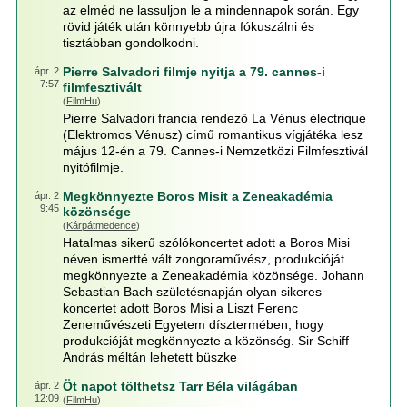
az elméd ne lassuljon le a mindennapok során. Egy
rövid játék után könnyebb újra fókuszálni és
tisztábban gondolkodni.
Pierre Salvadori filmje nyitja a 79. cannes-i
ápr. 2
7:57
filmfesztivált
(
FilmHu
)
Pierre Salvadori francia rendező La Vénus électrique
(Elektromos Vénusz) című romantikus vígjátéka lesz
május 12-én a 79. Cannes-i Nemzetközi Filmfesztivál
nyitófilmje.
Megkönnyezte Boros Misit a Zeneakadémia
ápr. 2
9:45
közönsége
(
Kárpátmedence
)
Hatalmas sikerű szólókoncertet adott a Boros Misi
néven ismertté vált zongoraművész, produkcióját
megkönnyezte a Zeneakadémia közönsége. Johann
Sebastian Bach születésnapján olyan sikeres
koncertet adott Boros Misi a Liszt Ferenc
Zeneművészeti Egyetem dísztermében, hogy
produkcióját megkönnyezte a közönség. Sir Schiff
András méltán lehetett büszke
Öt napot tölthetsz Tarr Béla világában
ápr. 2
12:09
(
FilmHu
)