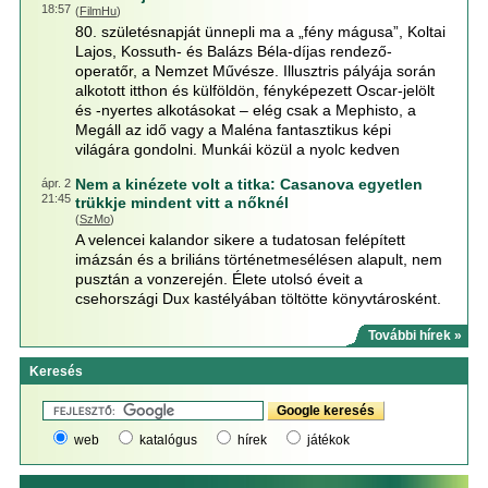
18:57
(
FilmHu
)
80. születésnapját ünnepli ma a „fény mágusa”, Koltai
Lajos, Kossuth- és Balázs Béla-díjas rendező-
operatőr, a Nemzet Művésze. Illusztris pályája során
alkotott itthon és külföldön, fényképezett Oscar-jelölt
és -nyertes alkotásokat – elég csak a Mephisto, a
Megáll az idő vagy a Maléna fantasztikus képi
világára gondolni. Munkái közül a nyolc kedven
Nem a kinézete volt a titka: Casanova egyetlen
ápr. 2
21:45
trükkje mindent vitt a nőknél
(
SzMo
)
A velencei kalandor sikere a tudatosan felépített
imázsán és a briliáns történetmesélésen alapult, nem
pusztán a vonzerején. Élete utolsó éveit a
csehországi Dux kastélyában töltötte könyvtárosként.
További hírek »
Keresés
web
katalógus
hírek
játékok