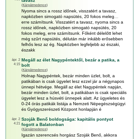
tavasz
(
Kárpátmedence
)
Nyoma sincs a rossz időnek, visszatért a tavasz,
napközben simogató napsütés, 20 fokos meleg…
erre számítsunk. Visszatért a tavasz, nyoma sincs a
rossz időnek, napközben simogató napsütés, 20
fokos meleg, erre számítsunk. Főként délelőtt lehet
még szűrt napsütés, délután már inkább erősebben
felhős lesz az ég. Napközben legfeljebb az északi,
északk
Megáll az élet Nagypéntektől, bezár a patika, a
ápr. 2
4:15
bolt
(
Kárpátmedence
)
Holnap Nagypéntek, bezár minden üzlet, bolt, a
patikában is csak ügyelet lesz ezzel jár a négynapos
ünnepi hétvége. Megáll az élet Nagypéntek napján,
bezár minden üzlet, bolt, a patikában is csak speciális
ügyelet lesz a húsvéti ünnepek alatt. Az ügyeletes és
0-24 órás patikák listája a Nemzeti Népegészségügyi
és Gyógyszerészeti Központ honlapján é
Szoják Benő boldogsága: kapitális pontyot
ápr. 2
4:21
fogott a Balatonban
(
Kárpátmedence
)
Igazán szerencsés horgász Szoják Benő, akkora