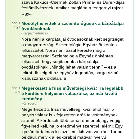
szava Kakucsi-Csernák Zoltán Príma- és Dürer-díjas
festőművésznek, amikor meglátta a tengernyi rajzot.
Ugya
Mosolyt is vittek a szcientológusok a kárpátaljai
ápr. 1
4:27
óvodásoknak
(
Kárpátmedence
)
Nóra néni a kárpátaljai óvodásoknak kért segítséget
a magyarországi Szcientológia Egyház önkéntes
lelkészeitől. Nóra néni azzal kereste meg a
magyarországi Szcientológia Egyház önkéntes
lelkészeit, hogy segítsenek a kárpátaljai
óvodásoknak. „Mindig lehet valamit tenni” – ez a
felirat díszelgett az egyház legendás, sárga színű
kisbuszának oldalán, a
Megérkezett a friss műveltségi kvíz: Ha legalább
ápr. 1
6:09
5 kérdésre helyesen válaszolsz, az már kiváló
eredmény
(
Kvízguru
)
Megérkezett a friss műveltségi kvíz, ahol már 5
helyes válasz is kifejezetten erős teljesítménynek
számít. A kérdések több témát érintenek, így végig
figyelned kell, ha jó eredményt szeretnél elérni. Egy
igazán tartalmas kis szellemi kihívás vár rád. Tudod
például, melyik a legkorábbi magyar nyelvű