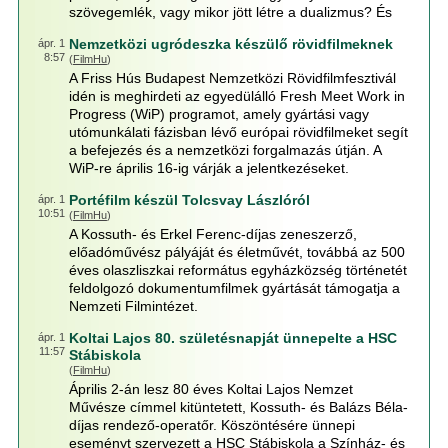
szövegemlék, vagy mikor jött létre a dualizmus? És
Nemzetközi ugródeszka készülő rövidfilmeknek
ápr. 1
8:57
(
FilmHu
)
A Friss Hús Budapest Nemzetközi Rövidfilmfesztivál
idén is meghirdeti az egyedülálló Fresh Meet Work in
Progress (WiP) programot, amely gyártási vagy
utómunkálati fázisban lévő európai rövidfilmeket segít
a befejezés és a nemzetközi forgalmazás útján. A
WiP-re április 16-ig várják a jelentkezéseket.
Portéfilm készül Tolcsvay Lászlóról
ápr. 1
10:51
(
FilmHu
)
A Kossuth- és Erkel Ferenc-díjas zeneszerző,
előadóművész pályáját és életművét, továbbá az 500
éves olaszliszkai református egyházközség történetét
feldolgozó dokumentumfilmek gyártását támogatja a
Nemzeti Filmintézet.
Koltai Lajos 80. születésnapját ünnepelte a HSC
ápr. 1
11:57
Stábiskola
(
FilmHu
)
Április 2-án lesz 80 éves Koltai Lajos Nemzet
Művésze címmel kitüntetett, Kossuth- és Balázs Béla-
díjas rendező-operatőr. Köszöntésére ünnepi
eseményt szervezett a HSC Stábiskola a Színház- és