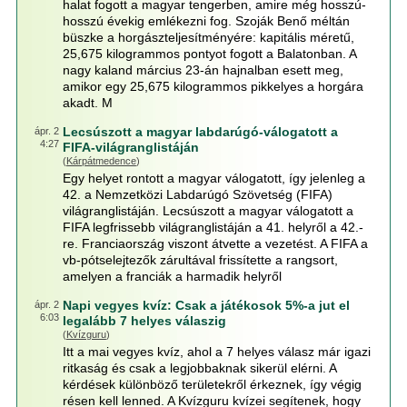
halat fogott a magyar tengerben, amire még hosszú-
hosszú évekig emlékezni fog. Szoják Benő méltán
büszke a horgászteljesítményére: kapitális méretű,
25,675 kilogrammos pontyot fogott a Balatonban. A
nagy kaland március 23-án hajnalban esett meg,
amikor egy 25,675 kilogrammos pikkelyes a horgára
akadt. M
Lecsúszott a magyar labdarúgó-válogatott a
ápr. 2
4:27
FIFA-világranglistáján
(
Kárpátmedence
)
Egy helyet rontott a magyar válogatott, így jelenleg a
42. a Nemzetközi Labdarúgó Szövetség (FIFA)
világranglistáján. Lecsúszott a magyar válogatott a
FIFA legfrissebb világranglistáján a 41. helyről a 42.-
re. Franciaország viszont átvette a vezetést. A FIFA a
vb-pótselejtezők zárultával frissítette a rangsort,
amelyen a franciák a harmadik helyről
Napi vegyes kvíz: Csak a játékosok 5%-a jut el
ápr. 2
6:03
legalább 7 helyes válaszig
(
Kvízguru
)
Itt a mai vegyes kvíz, ahol a 7 helyes válasz már igazi
ritkaság és csak a legjobbaknak sikerül elérni. A
kérdések különböző területekről érkeznek, így végig
résen kell lenned. A Kvízguru kvízei segítenek, hogy