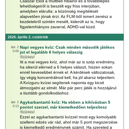
Császár Előd a múltbéli hibáiról és a továbblépés
lehetőségeiről is beszélt egy friss interjúban,
amelyben elárulta: a közönség megítélését
alapvetően jónak érzi. Az FLM-ből ismert zenész a
kezdetekről szintén mesélt, kiderült az is, hogy
figyelemhiányos zavarral, ADHD-val küzd.
2026. április 2. csütörtök
Napi vegyes kvíz: Csak minden második játékos
ápr. 2
0:09
jut el legalább 6 helyes válaszig
(
Kvízguru
)
Itt a mai vegyes kvíz, ahol már az is szép eredmény,
ha sikerül elérned a 6 helyes választ, hiszen sokan
ennél kevesebbet érnek el. A kérdések változatosak,
így végig koncentrálnod kell, ha jól akarsz teljesíteni.
A Kvízguru kvízei segítenek naponta egy kicsit
átmozgatni az elmét. Már pár perc játék is hozzájárul
a tisztább gondolkodáshoz.
Agykarbantartó kvíz: Ha ebben a kihívásban 5
ápr. 2
0:13
pontot szerzel, már kiemelkedően teljesítesz
(
Kvízguru
)
Ezzel az agykarbantartó kvízzel most egy komolyabb
szellemi edzés vár rád, ahol már 5 pont megszerzése
is kiemelkedő eredménynek számít. Ha szereted a