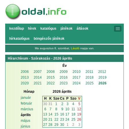
kezdőlap
hírek
katalógus
játékok
állások
hírkatalógus
böngészős játékok
Ma augusztus 8, szombat,
László
napja van.
Hírarchívum - Szórakozás - 2026 április
Év
2006
2007
2008
2009
2010
2011
2012
2013
2014
2015
2016
2017
2018
2019
2020
2021
2022
2023
2024
2025
2026
Hónap
2026 április
január
H
K
Sze
Cs
P
Szo
V
február
30
31
1
2
3
4
5
6
7
8
9
10
11
12
március
13
14
15
16
17
18
19
április
20
21
22
23
24
25
26
május
27
28
29
30
1
2
3
június