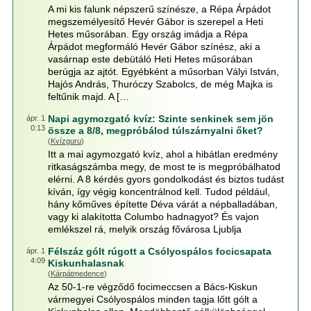
A mi kis falunk népszerű színésze, a Répa Árpádot
megszemélyesítő Hevér Gábor is szerepel a Heti
Hetes műsorában. Egy ország imádja a Répa
Árpádot megformáló Hevér Gábor színész, aki a
vasárnap este debütáló Heti Hetes műsorában
berúgja az ajtót. Egyébként a műsorban Vályi István,
Hajós András, Thuróczy Szabolcs, de még Majka is
feltűnik majd. A […
Napi agymozgató kvíz: Szinte senkinek sem jön
ápr. 1
0:13
össze a 8/8, megpróbálod túlszárnyalni őket?
(
Kvízguru
)
Itt a mai agymozgató kvíz, ahol a hibátlan eredmény
ritkaságszámba megy, de most te is megpróbálhatod
elérni. A 8 kérdés gyors gondolkodást és biztos tudást
kíván, így végig koncentrálnod kell. Tudod például,
hány kőműves építette Déva várát a népballadában,
vagy ki alakította Columbo hadnagyot? És vajon
emlékszel rá, melyik ország fővárosa Ljublja
Félszáz gólt rúgott a Csólyospálos focicsapata
ápr. 1
4:09
Kiskunhalasnak
(
Kárpátmedence
)
Az 50-1-re végződő focimeccsen a Bács-Kiskun
vármegyei Csólyospálos minden tagja lőtt gólt a