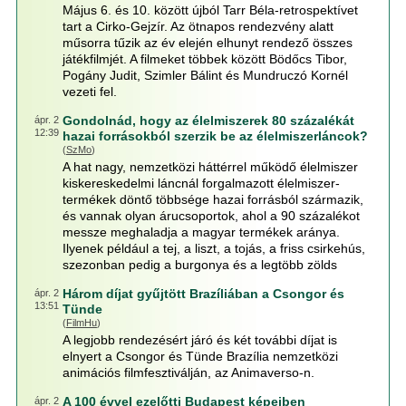
Május 6. és 10. között újból Tarr Béla-retrospektívet
tart a Cirko-Gejzír. Az ötnapos rendezvény alatt
műsorra tűzik az év elején elhunyt rendező összes
játékfilmjét. A filmeket többek között Bödőcs Tibor,
Pogány Judit, Szimler Bálint és Mundruczó Kornél
vezeti fel.
Gondolnád, hogy az élelmiszerek 80 százalékát
ápr. 2
12:39
hazai forrásokból szerzik be az élelmiszerláncok?
(
SzMo
)
A hat nagy, nemzetközi háttérrel működő élelmiszer
kiskereskedelmi láncnál forgalmazott élelmiszer-
termékek döntő többsége hazai forrásból származik,
és vannak olyan árucsoportok, ahol a 90 százalékot
messze meghaladja a magyar termékek aránya.
Ilyenek például a tej, a liszt, a tojás, a friss csirkehús,
szezonban pedig a burgonya és a legtöbb zölds
Három díjat gyűjtött Brazíliában a Csongor és
ápr. 2
13:51
Tünde
(
FilmHu
)
A legjobb rendezésért járó és két további díjat is
elnyert a Csongor és Tünde Brazília nemzetközi
animációs filmfesztiválján, az Animaverso-n.
A 100 évvel ezelőtti Budapest képeiben
ápr. 2