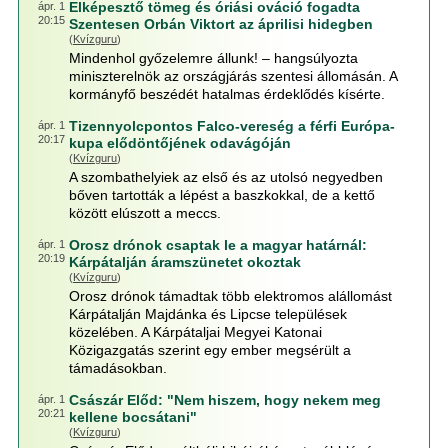
Elképesztő tömeg és óriási ováció fogadta
ápr. 1
20:15
Szentesen Orbán Viktort az áprilisi hidegben
(
Kvízguru
)
Mindenhol győzelemre állunk! – hangsúlyozta
miniszterelnök az országjárás szentesi állomásán. A
kormányfő beszédét hatalmas érdeklődés kísérte.
Tizennyolcpontos Falco-vereség a férfi Európa-
ápr. 1
20:17
kupa elődöntőjének odavágóján
(
Kvízguru
)
A szombathelyiek az első és az utolsó negyedben
bőven tartották a lépést a baszkokkal, de a kettő
között elúszott a meccs.
Orosz drónok csaptak le a magyar határnál:
ápr. 1
20:19
Kárpátalján áramszünetet okoztak
(
Kvízguru
)
Orosz drónok támadtak több elektromos alállomást
Kárpátalján Majdánka és Lipcse települések
közelében. A Kárpátaljai Megyei Katonai
Közigazgatás szerint egy ember megsérült a
támadásokban.
Császár Előd: "Nem hiszem, hogy nekem meg
ápr. 1
20:21
kellene bocsátani"
(
Kvízguru
)