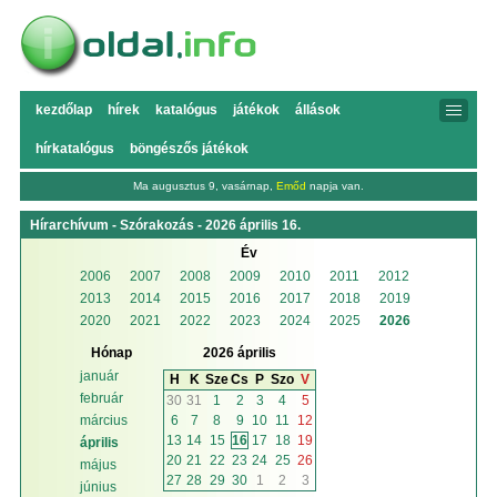
kezdőlap
hírek
katalógus
játékok
állások
hírkatalógus
böngészős játékok
Ma augusztus 9, vasárnap,
Emőd
napja van.
Hírarchívum - Szórakozás - 2026 április 16.
Év
2006
2007
2008
2009
2010
2011
2012
2013
2014
2015
2016
2017
2018
2019
2020
2021
2022
2023
2024
2025
2026
Hónap
2026 április
január
H
K
Sze
Cs
P
Szo
V
február
30
31
1
2
3
4
5
6
7
8
9
10
11
12
március
13
14
15
16
17
18
19
április
20
21
22
23
24
25
26
május
27
28
29
30
1
2
3
június