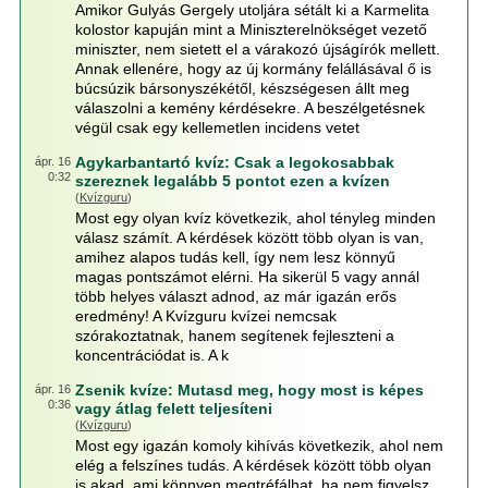
Amikor Gulyás Gergely utoljára sétált ki a Karmelita
kolostor kapuján mint a Miniszterelnökséget vezető
miniszter, nem sietett el a várakozó újságírók mellett.
Annak ellenére, hogy az új kormány felállásával ő is
búcsúzik bársonyszékétől, készségesen állt meg
válaszolni a kemény kérdésekre. A beszélgetésnek
végül csak egy kellemetlen incidens vetet
Agykarbantartó kvíz: Csak a legokosabbak
ápr. 16
0:32
szereznek legalább 5 pontot ezen a kvízen
(
Kvízguru
)
Most egy olyan kvíz következik, ahol tényleg minden
válasz számít. A kérdések között több olyan is van,
amihez alapos tudás kell, így nem lesz könnyű
magas pontszámot elérni. Ha sikerül 5 vagy annál
több helyes választ adnod, az már igazán erős
eredmény! A Kvízguru kvízei nemcsak
szórakoztatnak, hanem segítenek fejleszteni a
koncentrációdat is. A k
Zsenik kvíze: Mutasd meg, hogy most is képes
ápr. 16
0:36
vagy átlag felett teljesíteni
(
Kvízguru
)
Most egy igazán komoly kihívás következik, ahol nem
elég a felszínes tudás. A kérdések között több olyan
is akad, ami könnyen megtréfálhat, ha nem figyelsz