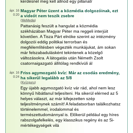
kérdésnél meg kell állnod egy pillanatr
Magyar Péter üzent a közmédia dolgozóinak, ezt
ápr. 16
0:20
a videót nem teszik zsebre
(
MeMedia
)
Pattanásig feszült a hangulat a közmédia
székházában Magyar Péter ma reggeli interjúit
követően. A Tisza Párt elnöke szerint az intézmény
dolgozói eddig politikai terrorban és
megfélemlítésben végezték munkájukat, ám sokan
már felszabadulásként tekintenek a közelgő
változásokra. A látogatás után Németh Zsolt
csatornaigazgató állítólag rendkívüli ál
Friss agymozgató kvíz: Már az csodás eredmény,
ápr. 16
0:24
ha sikerül legalább az 5/8
(
Kvízguru
)
Egy újabb agymozgató kvíz vár rád, ahol nem lesz
könnyű hibátlanul teljesíteni. Ha sikerül elérned az 5
helyes választ, az már kifejezetten szép
teljesítménynek számít! A feladatsorban találkozhatsz
történelemmel, irodalommal és
természettudománnyal is. Előkerül például egy híres
rabszolgafelkelés, egy klasszikus regény és az Si-
mértékegységek vilá