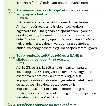
is hozta a fúrót. A műanyag palack ugyanis nem
A szomszéd kertész trükkje: ettől lett kétszer
ápr. 16
12:18
annyi eper a kertben
(
MeMedia
)
Ezt csinálta az eperrel, és hirtelen duplán termett
Amikor megérkezik a nyár eleje, sok kertben
egyszerre indul be igazán az eperszezon. Ilyenkor
derül ki, mennyit számított a tavaszi gondozás, az
öntözés ritmusa, vagy éppen az, mennyire sikerült jó
helyet találni a töveknek. Az eper az a gyümölcs,
amiből valahogy sosem elég. Ha szépen terem, gyors
Több rendező, LARP vezető és a NANE is
ápr. 16
12:42
ellátogat a Lengyel Filmtavaszra
(
FilmHu
)
Április 23. és 29. között a Toldi moziban várja a
közönséget a 32. Lengyel Filmtavasz. Az egyhetes
eseményen nem csak a kortárs lengyel film
legizgalmasabb alkotásaiba nyerhetünk betekintést,
de az egyes filmekhez beszélgetések is
kapcsolódnak – két alkotás esetében pedig a
rendezők érkeznek hazánkba, hogy beszámoljanak a
forgatáshoz köthető élmény
Termékvisszahívás: ha ilyet vásároltál,
ápr. 16