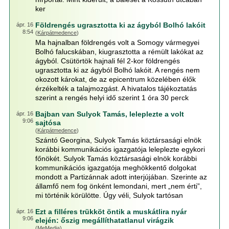
ker
Földrengés ugrasztotta ki az ágyból Bolhó lakóit
ápr. 16
8:54
(
Kárpátmedence
)
Ma hajnalban földrengés volt a Somogy vármegyei
Bolhó falucskában, kiugrasztotta a rémült lakókat az
ágyból. Csütörtök hajnali fél 2-kor földrengés
ugrasztotta ki az ágyból Bolhó lakóit. A rengés nem
okozott károkat, de az epicentrum közelében élők
érzékelték a talajmozgást. A hivatalos tájékoztatás
szerint a rengés helyi idő szerint 1 óra 30 perck
Bajban van Sulyok Tamás, leleplezte a volt
ápr. 16
9:06
sajtósa
(
Kárpátmedence
)
Szántó Georgina, Sulyok Tamás köztársasági elnök
korábbi kommunikációs igazgatója leleplezte egykori
főnökét. Sulyok Tamás köztársasági elnök korábbi
kommunikációs igazgatója meghökkentő dolgokat
mondott a Partizánnak adott interjújában. Szerinte az
államfő nem fog önként lemondani, mert „nem érti”,
mi történik körülötte. Úgy véli, Sulyok tartósan
Ezt a filléres trükköt öntik a muskátlira nyár
ápr. 16
9:06
elején: őszig megállíthatatlanul virágzik
(
MeMedia
)