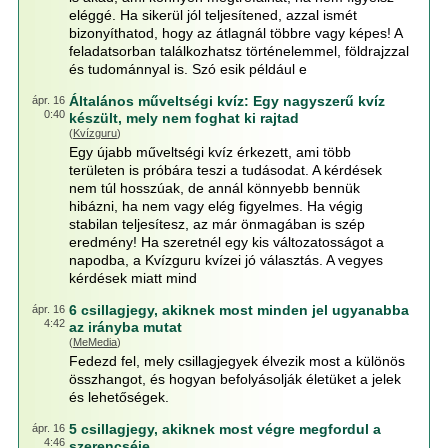
eléggé. Ha sikerül jól teljesítened, azzal ismét
bizonyíthatod, hogy az átlagnál többre vagy képes! A
feladatsorban találkozhatsz történelemmel, földrajzzal
és tudománnyal is. Szó esik például e
Általános műveltségi kvíz: Egy nagyszerű kvíz
ápr. 16
0:40
készült, mely nem foghat ki rajtad
(
Kvízguru
)
Egy újabb műveltségi kvíz érkezett, ami több
területen is próbára teszi a tudásodat. A kérdések
nem túl hosszúak, de annál könnyebb bennük
hibázni, ha nem vagy elég figyelmes. Ha végig
stabilan teljesítesz, az már önmagában is szép
eredmény! Ha szeretnél egy kis változatosságot a
napodba, a Kvízguru kvízei jó választás. A vegyes
kérdések miatt mind
6 csillagjegy, akiknek most minden jel ugyanabba
ápr. 16
4:42
az irányba mutat
(
MeMedia
)
Fedezd fel, mely csillagjegyek élvezik most a különös
összhangot, és hogyan befolyásolják életüket a jelek
és lehetőségek.
5 csillagjegy, akiknek most végre megfordul a
ápr. 16
4:46
szerencséje