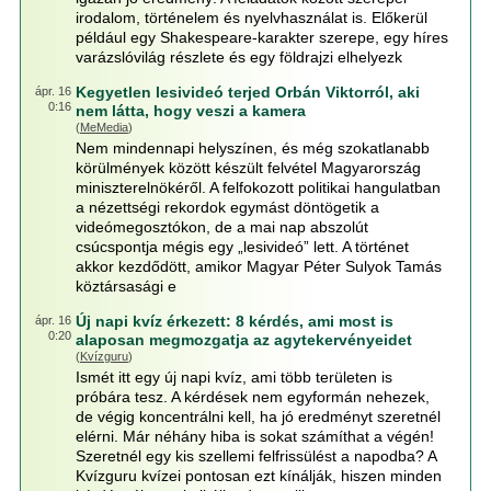
irodalom, történelem és nyelvhasználat is. Előkerül
például egy Shakespeare-karakter szerepe, egy híres
varázslóvilág részlete és egy földrajzi elhelyezk
Kegyetlen lesivideó terjed Orbán Viktorról, aki
ápr. 16
0:16
nem látta, hogy veszi a kamera
(
MeMedia
)
Nem mindennapi helyszínen, és még szokatlanabb
körülmények között készült felvétel Magyarország
miniszterelnökéről. A felfokozott politikai hangulatban
a nézettségi rekordok egymást döntögetik a
videómegosztókon, de a mai nap abszolút
csúcspontja mégis egy „lesivideó” lett. A történet
akkor kezdődött, amikor Magyar Péter Sulyok Tamás
köztársasági e
Új napi kvíz érkezett: 8 kérdés, ami most is
ápr. 16
0:20
alaposan megmozgatja az agytekervényeidet
(
Kvízguru
)
Ismét itt egy új napi kvíz, ami több területen is
próbára tesz. A kérdések nem egyformán nehezek,
de végig koncentrálni kell, ha jó eredményt szeretnél
elérni. Már néhány hiba is sokat számíthat a végén!
Szeretnél egy kis szellemi felfrissülést a napodba? A
Kvízguru kvízei pontosan ezt kínálják, hiszen minden