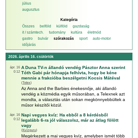
július
augusztus
Kategória
Összes
belföld
külföld
gazdaság
it / számtech.
tudomány
kultúra
életmód
gastro
bulvár
szórakozás
sport
auto-motor
időjárás
2026. április 16. csütörtök
A Duna TV-n állandó vendég Pásztor Anna szerint
ápr. 16
0:12
Tóth Gabi pár hónapja felhívta, hogy be kéne
mennie a frakcióba beszélgetni Kocsis Mátéval
(
Telex
)
Az Anna and the Barbies énekesnője, aki állandó
vendég a közmédia egyik műsorában, a Telexnek azt
mondta, a választás után sokan megkönnyebbültek a
műsor készítői közül.
Napi vegyes kvíz: Ha ebből a 8 kérdésből
ápr. 16
0:12
legalább 6-ra jól válaszolsz, már az átlag fölött
vagy
(
Kvízguru
)
Megérkezett a mai vegyes kvíz, amelyben ismét több