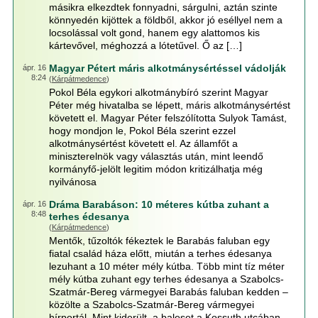
másikra elkezdtek fonnyadni, sárgulni, aztán szinte
könnyedén kijöttek a földből, akkor jó eséllyel nem a
locsolással volt gond, hanem egy alattomos kis
kártevővel, méghozzá a lótetűvel. Ő az […]
Magyar Pétert máris alkotmánysértéssel vádolják
ápr. 16
8:24
(
Kárpátmedence
)
Pokol Béla egykori alkotmánybíró szerint Magyar
Péter még hivatalba se lépett, máris alkotmánysértést
követett el. Magyar Péter felszólította Sulyok Tamást,
hogy mondjon le, Pokol Béla szerint ezzel
alkotmánysértést követett el. Az államfőt a
miniszterelnök vagy választás után, mint leendő
kormányfő-jelölt legitim módon kritizálhatja még
nyilvánosa
Dráma Barabáson: 10 méteres kútba zuhant a
ápr. 16
8:48
terhes édesanya
(
Kárpátmedence
)
Mentők, tűzoltók fékeztek le Barabás faluban egy
fiatal család háza előtt, miután a terhes édesanya
lezuhant a 10 méter mély kútba. Több mint tíz méter
mély kútba zuhant egy terhes édesanya a Szabolcs-
Szatmár-Bereg vármegyei Barabás faluban kedden –
közölte a Szabolcs-Szatmár-Bereg vármegyei
hírportál. Mint kiderült, a baleset a Kossuth utcában