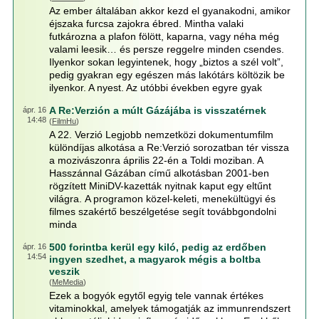
Az ember általában akkor kezd el gyanakodni, amikor
éjszaka furcsa zajokra ébred. Mintha valaki
futkározna a plafon fölött, kaparna, vagy néha még
valami leesik… és persze reggelre minden csendes.
Ilyenkor sokan legyintenek, hogy „biztos a szél volt”,
pedig gyakran egy egészen más lakótárs költözik be
ilyenkor. A nyest. Az utóbbi években egyre gyak
A Re:Verzión a múlt Gázájába is visszatérnek
ápr. 16
14:48
(
FilmHu
)
A 22. Verzió Legjobb nemzetközi dokumentumfilm
különdíjas alkotása a Re:Verzió sorozatban tér vissza
a mozivászonra április 22-én a Toldi moziban. A
Hasszánnal Gázában című alkotásban 2001-ben
rögzített MiniDV-kazetták nyitnak kaput egy eltűnt
világra. A programon közel-keleti, menekültügyi és
filmes szakértő beszélgetése segít továbbgondolni
minda
500 forintba kerül egy kiló, pedig az erdőben
ápr. 16
14:54
ingyen szedhet, a magyarok mégis a boltba
veszik
(
MeMedia
)
Ezek a bogyók egytől egyig tele vannak értékes
vitaminokkal, amelyek támogatják az immunrendszert