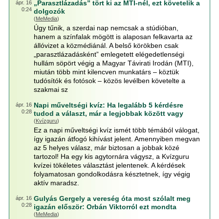
„Parasztlázadás” tört ki az MTI-nél, ezt követelik a
ápr. 16
0:24
dolgozók
(
MeMedia
)
Úgy tűnik, a szerdai nap nemcsak a stúdióban,
hanem a színfalak mögött is alaposan felkavarta az
állóvizet a közmédiánál. A belső körökben csak
„parasztlázadásként” emlegetett elégedetlenségi
hullám söpört végig a Magyar Távirati Irodán (MTI),
miután több mint kilencven munkatárs – köztük
tudósítók és fotósok – közös levélben követelte a
szakmai sz
Napi műveltségi kvíz: Ha legalább 5 kérdésre
ápr. 16
0:28
tudod a választ, már a legjobbak között vagy
(
Kvízguru
)
Ez a napi műveltségi kvíz ismét több témából válogat,
így igazán átfogó kihívást jelent. Amennyiben megvan
az 5 helyes válasz, már biztosan a jobbak közé
tartozol! Ha egy kis agytornára vágysz, a Kvízguru
kvízei tökéletes választást jelentenek. A kérdések
folyamatosan gondolkodásra késztetnek, így végig
aktív maradsz.
Gulyás Gergely a vereség óta most szólalt meg
ápr. 16
0:28
igazán először: Orbán Viktorról ezt mondta
(
MeMedia
)