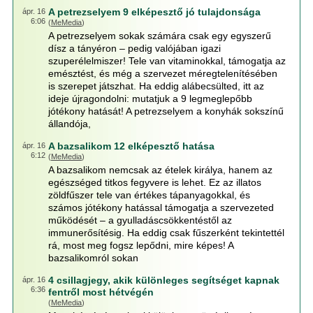
A petrezselyem 9 elképesztő jó tulajdonsága
ápr. 16
6:06
(
MeMedia
)
A petrezselyem sokak számára csak egy egyszerű
dísz a tányéron – pedig valójában igazi
szuperélelmiszer! Tele van vitaminokkal, támogatja az
emésztést, és még a szervezet méregtelenítésében
is szerepet játszhat. Ha eddig alábecsülted, itt az
ideje újragondolni: mutatjuk a 9 legmeglepőbb
jótékony hatását! A petrezselyem a konyhák sokszínű
állandója,
A bazsalikom 12 elképesztő hatása
ápr. 16
6:12
(
MeMedia
)
A bazsalikom nemcsak az ételek királya, hanem az
egészséged titkos fegyvere is lehet. Ez az illatos
zöldfűszer tele van értékes tápanyagokkal, és
számos jótékony hatással támogatja a szervezeted
működését – a gyulladáscsökkentéstől az
immunerősítésig. Ha eddig csak fűszerként tekintettél
rá, most meg fogsz lepődni, mire képes! A
bazsalikomról sokan
4 csillagjegy, akik különleges segítséget kapnak
ápr. 16
6:36
fentről most hétvégén
(
MeMedia
)