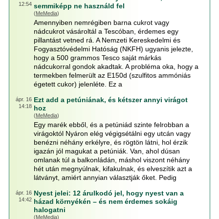
12:54
semmiképp ne használd fel
(
MeMedia
)
Amennyiben nemrégiben barna cukrot vagy
nádcukrot vásároltál a Tescóban, érdemes egy
pillantást vetned rá. A Nemzeti Kereskedelmi és
Fogyasztóvédelmi Hatóság (NKFH) ugyanis jelezte,
hogy a 500 grammos Tesco saját márkás
nádcukorral gondok akadtak. A probléma oka, hogy a
termekben felmerült az E150d (szulfitos ammóniás
égetett cukor) jelenléte. Ez a
Ezt add a petúniának, és kétszer annyi virágot
ápr. 16
14:18
hoz
(
MeMedia
)
Egy marék ebből, és a petúniád szinte felrobban a
virágoktól Nyáron elég végigsétálni egy utcán vagy
benézni néhány erkélyre, és rögtön látni, hol érzik
igazán jól magukat a petúniák. Van, ahol dúsan
omlanak túl a balkonládán, máshol viszont néhány
hét után megnyúlnak, kifakulnak, és elveszítik azt a
látványt, amiért annyian választják őket. Pedig
Nyest jelei: 12 árulkodó jel, hogy nyest van a
ápr. 16
14:42
házad környékén – és nem érdemes sokáig
halogatni
(
MeMedia
)