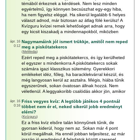
témából érkeznek a kérdések. Nem lesz minden
egyértelmű, így könnyen becsúszhat egy-egy hiba,
ha nem figyelsz eléggé. Ha sikerül legalább 6 helyes
választ adnod, már biztosan az átlag fölé kerülsz! A
Kvízguru kvízei remek lehetőséget adnak arra, hogy
egy kicsit kiszakadj a mindennapokból, miközben
Nagymamáink jól ismert trükkje, amitől nem reped
ápr. 16
0:12
meg a piskótatekercs
(
MeMedia
)
Ezért reped meg a piskótatekercs, és így kerülheted
el egyszer s mindenkorra A piskótatekercs sokak
számára igazi klasszikus sütemény. Gyerekkori
emlékeket idéz, főleg, ha baracklekvárral készül, és
még langyosan kerül az asztalra. Mégis, hiába tűnik
egyszerűnek, sokan óvatosan állnak hozzá. Nem
véletlenül. A leggyakoribb csalódás akkor jön, amikor
Friss vegyes kvíz: A legtöbb játékos 4 pontnál
ápr. 16
0:16
többet nem ér el, neked sikerül jobb eredményt
elérni?
(
Kvízguru
)
Ez a friss kvíz elsőre talán könnyűnek tűnik, de
gyorsan kiderül, hogy nem az. Sokan már 4 pont
körül megállnak. Ha ennél jobban teljesítesz, az már
igazán jó eredmény! A feladatok között szerepel