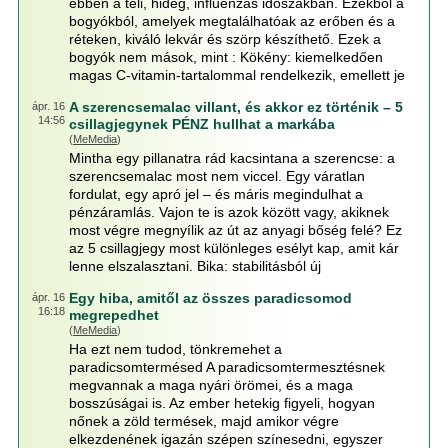
ebben a téli, hideg, influenzás időszakban. Ezekből a
bogyókból, amelyek megtalálhatóak az erőben és a
réteken, kiváló lekvár és szörp készíthető. Ezek a
bogyók nem mások, mint : Kökény: kiemelkedően
magas C-vitamin-tartalommal rendelkezik, emellett je
A szerencsemalac villant, és akkor ez történik – 5
ápr. 16
14:56
csillagjegynek PÉNZ hullhat a markába
(
MeMedia
)
Mintha egy pillanatra rád kacsintana a szerencse: a
szerencsemalac most nem viccel. Egy váratlan
fordulat, egy apró jel – és máris megindulhat a
pénzáramlás. Vajon te is azok között vagy, akiknek
most végre megnyílik az út az anyagi bőség felé? Ez
az 5 csillagjegy most különleges esélyt kap, amit kár
lenne elszalasztani. Bika: stabilitásból új
Egy hiba, amitől az összes paradicsomod
ápr. 16
16:18
megrepedhet
(
MeMedia
)
Ha ezt nem tudod, tönkremehet a
paradicsomtermésed A paradicsomtermesztésnek
megvannak a maga nyári örömei, és a maga
bosszúságai is. Az ember hetekig figyeli, hogyan
nőnek a zöld termések, majd amikor végre
elkezdenének igazán szépen színesedni, egyszer