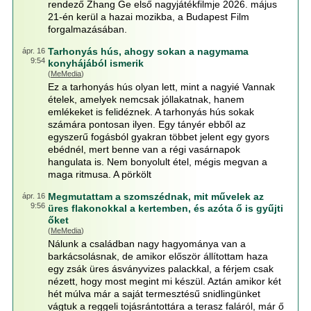
rendező Zhang Ge első nagyjátékfilmje 2026. május
21-én kerül a hazai mozikba, a Budapest Film
forgalmazásában.
Tarhonyás hús, ahogy sokan a nagymama
ápr. 16
9:54
konyhájából ismerik
(
MeMedia
)
Ez a tarhonyás hús olyan lett, mint a nagyié Vannak
ételek, amelyek nemcsak jóllakatnak, hanem
emlékeket is felidéznek. A tarhonyás hús sokak
számára pontosan ilyen. Egy tányér ebből az
egyszerű fogásból gyakran többet jelent egy gyors
ebédnél, mert benne van a régi vasárnapok
hangulata is. Nem bonyolult étel, mégis megvan a
maga ritmusa. A pörkölt
Megmutattam a szomszédnak, mit művelek az
ápr. 16
9:56
üres flakonokkal a kertemben, és azóta ő is gyűjti
őket
(
MeMedia
)
Nálunk a családban nagy hagyománya van a
barkácsolásnak, de amikor először állítottam haza
egy zsák üres ásványvizes palackkal, a férjem csak
nézett, hogy most megint mi készül. Aztán amikor két
hét múlva már a saját termesztésű snidlingünket
vágtuk a reggeli tojásrántottára a terasz faláról, már ő