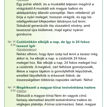
Egy pohár ebből, és a muskátlid teljesen megőrül a
virágzástól A muskátli sok magyar balkon és
ablakpárkány állandó szereplője. Nem véletlenül: jól
bírja a nyári meleget, hosszan virágzik, és egy kis
odafigyeléssel kifejezetten látványos tud lenni.
Sokaknál generációk óta visszatérő növény, amit
tavasszal újra kiültetnek, majd egész nyáron
gondozna
Csütörtökön elbújik a nap, de így is 24 fokos
ápr. 16
9:18
tavaszt ígér
(
Kárpátmedence
)
Nehéz elhinni, hogy ilyen szép tud lenni a tavasz még
akkor is, ha elbújik a nap: a csütörtök 24 fokos
meleget hoz. Bár elbújik a nap, 24 fokos meleget hoz
a csütörtök. A meglévő, zárt felhőzet gomolyosodik,
illetve a napos tájakon is gomolyfelhők képződnek,
emellett fátyolfelhők is érkeznek fölénk, de
összességében többórás napsütés várható. Néhol
Megérkezett a magyar-kínai testvérdráma trailere
ápr. 16
9:54
(
FilmHu
)
Elkészült a magyar-kínai Nem én vagyok című
fantasy elemekkel átszőtt testvérdráma trailere és
végleges plakátja. A kínai származású, fiatal, magyar