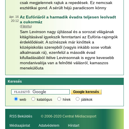
csak megjelennek rajtuk a repedések. Ez nemcsak
esztétikai gond. A sérült héjú paradicsom könny
Az Eufóriáról a harmadik évadra teljesen leolvadt
ápr. 16
20:12
a cukormáz
(
FilmHu
)
Sam Levinson nagy újítással és a sorozat világának
kitágításával igyekszik fenntartani az Eufória-rajongók
érdeklődését. A színészek már kinőttek a
középiskolás szerepből (vagyis inkább sose voltak
alkalmasak rá), ezenfelül a második évad
kifulladásából ítélve Levinsonnak is egyre kevesebb
mondanivalója van a felnőtté válásról, kamaszos
menekülőuta
Keresés
web
katalógus
hírek
játékok
RSS Beküldés
© 2006-2020 Central Médiacsoport
Médiaajánlat
Adatvédelem
Hírstart