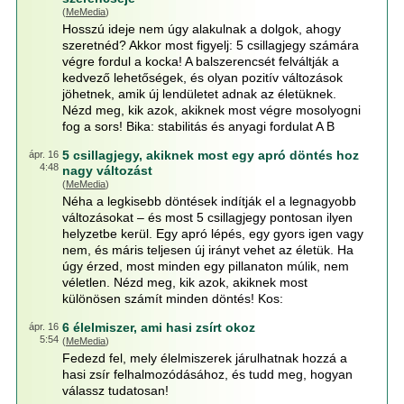
(
MeMedia
)
Hosszú ideje nem úgy alakulnak a dolgok, ahogy
szeretnéd? Akkor most figyelj: 5 csillagjegy számára
végre fordul a kocka! A balszerencsét felváltják a
kedvező lehetőségek, és olyan pozitív változások
jöhetnek, amik új lendületet adnak az életüknek.
Nézd meg, kik azok, akiknek most végre mosolyogni
fog a sors! Bika: stabilitás és anyagi fordulat A B
5 csillagjegy, akiknek most egy apró döntés hoz
ápr. 16
4:48
nagy változást
(
MeMedia
)
Néha a legkisebb döntések indítják el a legnagyobb
változásokat – és most 5 csillagjegy pontosan ilyen
helyzetbe kerül. Egy apró lépés, egy gyors igen vagy
nem, és máris teljesen új irányt vehet az életük. Ha
úgy érzed, most minden egy pillanaton múlik, nem
véletlen. Nézd meg, kik azok, akiknek most
különösen számít minden döntés! Kos:
6 élelmiszer, ami hasi zsírt okoz
ápr. 16
5:54
(
MeMedia
)
Fedezd fel, mely élelmiszerek járulhatnak hozzá a
hasi zsír felhalmozódásához, és tudd meg, hogyan
válassz tudatosan!