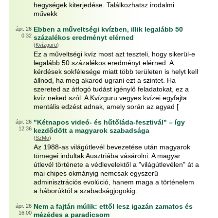
hegységek kiterjedése. Találkozhatsz irodalmi
művekk
Ebben a műveltségi kvízben, illik legalább 50
ápr. 26
0:32
százalékos eredményt elérned
(
Kvízguru
)
Ez a műveltségi kvíz most azt teszteli, hogy sikerül-e
legalább 50 százalékos eredményt elérned. A
kérdések sokfélesége miatt több területen is helyt kell
állnod, ha meg akarod ugrani ezt a szintet. Ha
szereted az átfogó tudást igénylő feladatokat, ez a
kvíz neked szól. A Kvízguru vegyes kvízei egyfajta
mentális edzést adnak, amely során az agyad [
"Kétnapos videó- és hűtőláda-fesztivál" – így
ápr. 26
12:36
kezdődött a magyarok szabadsága
(
SzMo
)
Az 1988-as világútlevél bevezetése után magyarok
tömegei indultak Ausztriába vásárolni. A magyar
útlevél története a védlevelektől a "világútlevélen" át a
mai chipes okmányig nemcsak egyszerű
adminisztrációs evolúció, hanem maga a történelem
a háborúktól a szabadságjogokig.
Nem a fajtán múlik: ettől lesz igazán zamatos és
ápr. 26
16:00
mézédes a paradicsom