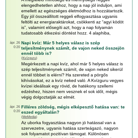
elengedhetetlen ahhoz, hogy a nap jól induljon, ami
emellett az egészséges életmódhoz is hozzátartozik.
Egy jól összeállított reggeli elfogyasztása ugyanis
feltölti az energiaraktárokat, csökkenti az “agyi ködöt
is”, valamint elősegíti azt, hogy a nap folyamán
tudatosabb étkezési döntést hozz. 4 alaphiba,
Napi kvíz: Már 5 helyes válasz is szép
ápr. 26
0:20
teljesítménynek számít, de vajon neked összejön
ennél több is?
(
Kvízguru
)
Megérkezett a napi kvíz, ahol már 5 helyes válasz is
szép teljesítménynek számít, de vajon neked sikerül
ennél többet is elérni? Ha szereted a pörgős
kihívásokat, ez a kvíz neked való. A Kvízguru vegyes
kvízei ideálisak egy rövid, de hatékony szellemi
edzéshez, hiszen nem vesznek el sok időt, mégis
végig dolgoztatják az elmét.
Filléres zöldség, mégis elképesztő hatása van: te
ápr. 26
0:20
eszed egyáltalán?
(
MeMedia
)
Az uborka fogyasztása nagyon jó hatással van a
szervezetre, ugyanis hatása szerteágazó, nagyon
sok folyamatot pozitívan támogat. Különösen