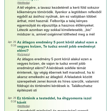
(
MeMedia
)
A tél végére, a tavasz kezdeténél a kerti föld sokszor
kőkeményre tömörödik. Ilyenkor a legtöbben reflexből
egyből az ásóhoz nyúlnak, ám ez valójában többet
árthat, mint használ. Felborítja a talaj kényes
egyensúlyát és elpusztítja a hasznos élőlényeket.
Létezik azonban egy sokkal kíméletesebb, „bio”
módszer is, amivel oxigénnel töltheted meg a mél
Az átlagos eredmény 5 pont körül alakul ezen a
ápr. 26
0:16
vegyes kvízen, Te tudsz ennél jobb eredményt
elérni?
(
Kvízguru
)
Az átlagos eredmény 5 pont körül alakul ezen a
vegyes kvízen, de vajon te tudsz ennél jobb
eredményt elérni? A kérdések sokféle témát
érintenek, így végig ébernek kell maradnod, ha ki
akarsz emelkedni az átlagból. A feladatok között
szerepelnek zenei ikonok és híres szerzők, valamint
földrajzi és történelmi kérdések is. Találkozhatsz
építészeti stí
Ez történik a testeddel, ha éhgyomorra iszol
ápr. 26
0:16
kávét
(
MeMedia
)
A megfelelő minőségű és mennyiségű reggeli