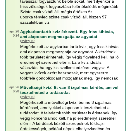
tavasszal fogyasztunk belőle sokat, mert ilyenkor a
friss zöldségek fogyasztása felértékelődik méginkább.
Szinte csak vízből áll, mégis értékes Az
uborka tényleg szinte csak vízből áll, hiszen 97
százalékban viz
Agykarbantartó kvíz érkezett: Egy friss kihívás,
ápr. 26
0:24
ami alaposan megmozgatja az agyadat
(
Kvízguru
)
Megérkezett az agykarbantartó kvíz, egy friss kihívás,
ami alaposan megmozgatja az agyadat. A kérdések
több területet érintenek, így végig figyelned kell, ha jó
eredményt szeretnél elérni. Ez a kvíz ideális
választás, ha egy kis szellemi edzésre vágysz. A
vegyes kvízek azért hasznosak, mert egyszerre
többféle gondolkodást mozgatnak meg, így nemcsak
Műveltségi kvíz: Itt van 8 izgalmas kérdés, amivel
ápr. 26
0:28
tesztelheted a tudásodat
(
Kvízguru
)
Megérkezett a műveltségi kvíz, benne 8 izgalmas
kérdéssel, amelyekkel alaposan letesztelheted a
tudásodat. A feladatok több területet is érintenek, így
végig koncentrálnod kell, ha jó eredményt szeretnél
elérni. A kérdések között szerepelnek földrajzi
érdekességek, például népek elhelyezkedése és