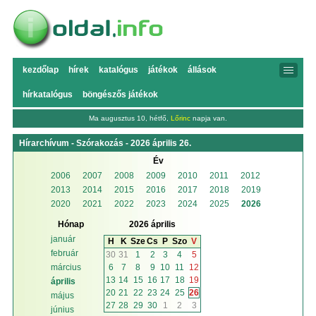
kezdőlap
hírek
katalógus
játékok
állások
hírkatalógus
böngészős játékok
Ma augusztus 10, hétfő,
Lőrinc
napja van.
Hírarchívum - Szórakozás - 2026 április 26.
Év
2006
2007
2008
2009
2010
2011
2012
2013
2014
2015
2016
2017
2018
2019
2020
2021
2022
2023
2024
2025
2026
Hónap
2026 április
január
H
K
Sze
Cs
P
Szo
V
február
30
31
1
2
3
4
5
6
7
8
9
10
11
12
március
13
14
15
16
17
18
19
április
20
21
22
23
24
25
26
május
27
28
29
30
1
2
3
június