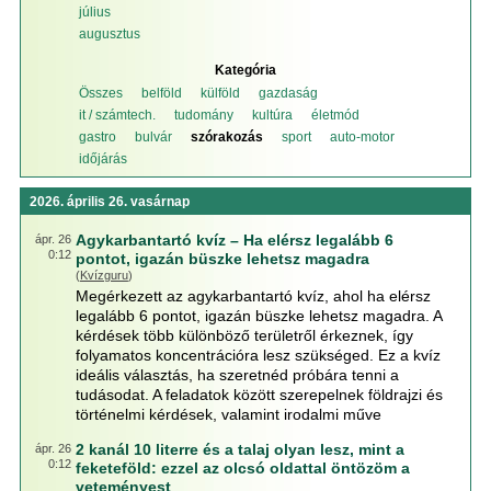
július
augusztus
Kategória
Összes
belföld
külföld
gazdaság
it / számtech.
tudomány
kultúra
életmód
gastro
bulvár
szórakozás
sport
auto-motor
időjárás
2026. április 26. vasárnap
Agykarbantartó kvíz – Ha elérsz legalább 6
ápr. 26
0:12
pontot, igazán büszke lehetsz magadra
(
Kvízguru
)
Megérkezett az agykarbantartó kvíz, ahol ha elérsz
legalább 6 pontot, igazán büszke lehetsz magadra. A
kérdések több különböző területről érkeznek, így
folyamatos koncentrációra lesz szükséged. Ez a kvíz
ideális választás, ha szeretnéd próbára tenni a
tudásodat. A feladatok között szerepelnek földrajzi és
történelmi kérdések, valamint irodalmi műve
2 kanál 10 literre és a talaj olyan lesz, mint a
ápr. 26
0:12
feketeföld: ezzel az olcsó oldattal öntözöm a
veteményest