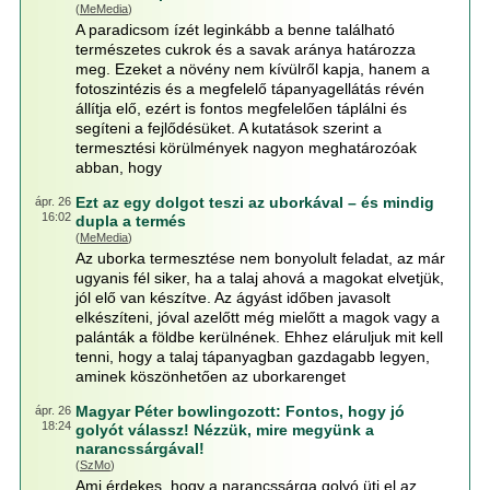
(
MeMedia
)
A paradicsom ízét leginkább a benne található
természetes cukrok és a savak aránya határozza
meg. Ezeket a növény nem kívülről kapja, hanem a
fotoszintézis és a megfelelő tápanyagellátás révén
állítja elő, ezért is fontos megfelelően táplálni és
segíteni a fejlődésüket. A kutatások szerint a
termesztési körülmények nagyon meghatározóak
abban, hogy
Ezt az egy dolgot teszi az uborkával – és mindig
ápr. 26
16:02
dupla a termés
(
MeMedia
)
Az uborka termesztése nem bonyolult feladat, az már
ugyanis fél siker, ha a talaj ahová a magokat elvetjük,
jól elő van készítve. Az ágyást időben javasolt
elkészíteni, jóval azelőtt még mielőtt a magok vagy a
palánták a földbe kerülnének. Ehhez eláruljuk mit kell
tenni, hogy a talaj tápanyagban gazdagabb legyen,
aminek köszönhetően az uborkarenget
Magyar Péter bowlingozott: Fontos, hogy jó
ápr. 26
18:24
golyót válassz! Nézzük, mire megyünk a
narancssárgával!
(
SzMo
)
Ami érdekes, hogy a narancssárga golyó üti el az