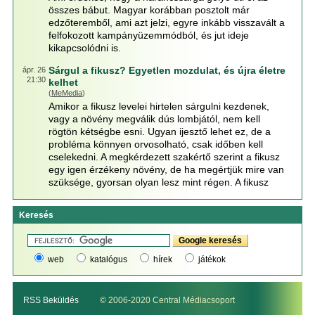
összes bábut. Magyar korábban posztolt már
edzőteremből, ami azt jelzi, egyre inkább visszavált a
felfokozott kampányüzemmódból, és jut ideje
kikapcsolódni is.
Sárgul a fikusz? Egyetlen mozdulat, és újra életre
ápr. 26
21:30
kelhet
(
MeMedia
)
Amikor a fikusz levelei hirtelen sárgulni kezdenek,
vagy a növény megválik dús lombjától, nem kell
rögtön kétségbe esni. Ugyan ijesztő lehet ez, de a
probléma könnyen orvosolható, csak időben kell
cselekedni. A megkérdezett szakértő szerint a fikusz
egy igen érzékeny növény, de ha megértjük mire van
szüksége, gyorsan olyan lesz mint régen. A fikusz
Keresés
web
katalógus
hírek
játékok
RSS Beküldés
© 2006-2020 Central Médiacsoport