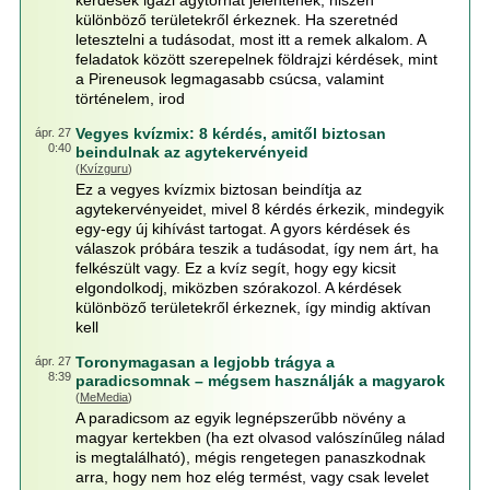
kérdések igazi agytornát jelentenek, hiszen
különböző területekről érkeznek. Ha szeretnéd
letesztelni a tudásodat, most itt a remek alkalom. A
feladatok között szerepelnek földrajzi kérdések, mint
a Pireneusok legmagasabb csúcsa, valamint
történelem, irod
Vegyes kvízmix: 8 kérdés, amitől biztosan
ápr. 27
0:40
beindulnak az agytekervényeid
(
Kvízguru
)
Ez a vegyes kvízmix biztosan beindítja az
agytekervényeidet, mivel 8 kérdés érkezik, mindegyik
egy-egy új kihívást tartogat. A gyors kérdések és
válaszok próbára teszik a tudásodat, így nem árt, ha
felkészült vagy. Ez a kvíz segít, hogy egy kicsit
elgondolkodj, miközben szórakozol. A kérdések
különböző területekről érkeznek, így mindig aktívan
kell
Toronymagasan a legjobb trágya a
ápr. 27
8:39
paradicsomnak – mégsem használják a magyarok
(
MeMedia
)
A paradicsom az egyik legnépszerűbb növény a
magyar kertekben (ha ezt olvasod valószínűleg nálad
is megtalálható), mégis rengetegen panaszkodnak
arra, hogy nem hoz elég termést, vagy csak levelet