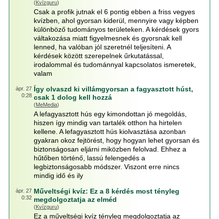
(
Kvízguru
)
Csak a profik jutnak el 6 pontig ebben a friss vegyes
kvízben, ahol gyorsan kiderül, mennyire vagy képben
különböző tudományos területeken. A kérdések gyors
váltakozása miatt figyelmesnek és gyorsnak kell
lenned, ha valóban jól szeretnél teljesíteni. A
kérdések között szerepelnek űrkutatással,
irodalommal és tudománnyal kapcsolatos ismeretek,
valam
Így olvaszd ki villámgyorsan a fagyasztott húst,
ápr. 27
0:28
csak 1 dolog kell hozzá
(
MeMedia
)
A lefagyasztott hús egy kimondottan jó megoldás,
hiszen így mindig van tartalék otthon ha hirtelen
kellene. A lefagyasztott hús kiolvasztása azonban
gyakran okoz fejtörést, hogy hogyan lehet gyorsan és
biztonságosan eljárni miközben felolvad. Ehhez a
hűtőben történő, lassú felengedés a
legbiztonságosabb módszer. Viszont erre nincs
mindig idő és ily
Műveltségi kvíz: Ez a 8 kérdés most tényleg
ápr. 27
0:32
megdolgoztatja az elméd
(
Kvízguru
)
Ez a műveltségi kvíz tényleg megdolgoztatja az