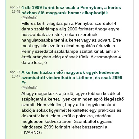
4 db 1999 forint lesz csak a Pennyben, a kertes
ápr. 27
13:45
házban élő magyarok hamar elkapkodják
(
MeMedia
)
Filléres kerti világítás jön a Pennybe: szerdától 4
darab szolárlámpa alig 2000 forintért Ahogy egyre
hosszabbak az esték, sokan szeretnék
hangulatosabbá tenni a kertet vagy az udvart. Erre
most egy kifejezetten olcsó megoldás érkezik: a
Penny szerdától szolárlámpa szettet kínál, ami ár-
érték arányban elég erősnek tűnik. A csomagban 4
darab lesz, é
A kertes házban élő magyarok egyik kedvence
ápr. 27
13:47
szombattól vásárolható a Lidlben, és csak 2999
Ft
(
MeMedia
)
Ahogy megérkezik a jó idő, egyre többen kezdik el
szépítgetni a kertet, ilyenkor minden apró kiegészítő
számít. Nem véletlen, hogy a Lidl egyik mostani
akciója sokak figyelmét felkeltette: egy praktikus és
dekoratív kerti elem kerül a polcokra, ráadásul
meglepően kedvező áron. Szombattól ugyanis
mindössze 2999 forintért lehet beszerezni a
LIVARNO r