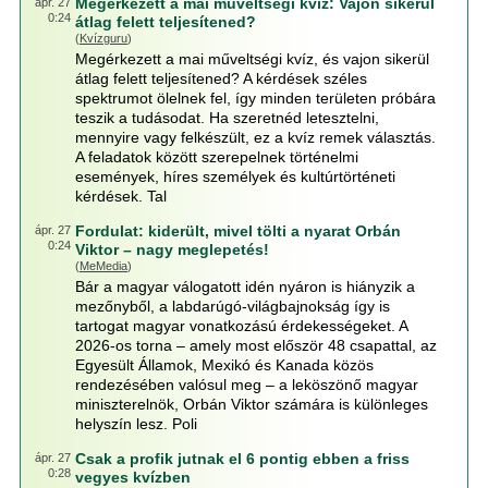
Megérkezett a mai műveltségi kvíz: Vajon sikerül
ápr. 27
0:24
átlag felett teljesítened?
(
Kvízguru
)
Megérkezett a mai műveltségi kvíz, és vajon sikerül
átlag felett teljesítened? A kérdések széles
spektrumot ölelnek fel, így minden területen próbára
teszik a tudásodat. Ha szeretnéd letesztelni,
mennyire vagy felkészült, ez a kvíz remek választás.
A feladatok között szerepelnek történelmi
események, híres személyek és kultúrtörténeti
kérdések. Tal
Fordulat: kiderült, mivel tölti a nyarat Orbán
ápr. 27
0:24
Viktor – nagy meglepetés!
(
MeMedia
)
Bár a magyar válogatott idén nyáron is hiányzik a
mezőnyből, a labdarúgó-világbajnokság így is
tartogat magyar vonatkozású érdekességeket. A
2026-os torna – amely most először 48 csapattal, az
Egyesült Államok, Mexikó és Kanada közös
rendezésében valósul meg – a leköszönő magyar
miniszterelnök, Orbán Viktor számára is különleges
helyszín lesz. Poli
Csak a profik jutnak el 6 pontig ebben a friss
ápr. 27
0:28
vegyes kvízben