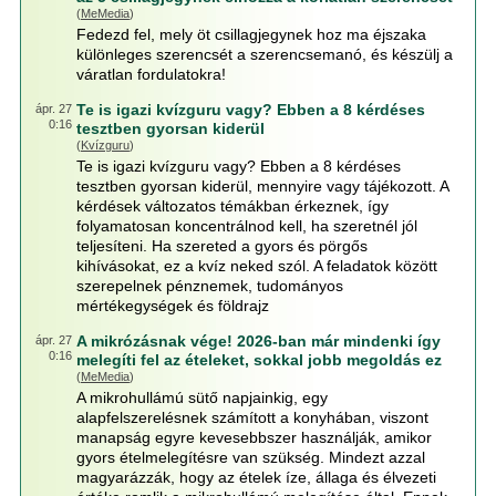
(
MeMedia
)
Fedezd fel, mely öt csillagjegynek hoz ma éjszaka
különleges szerencsét a szerencsemanó, és készülj a
váratlan fordulatokra!
Te is igazi kvízguru vagy? Ebben a 8 kérdéses
ápr. 27
0:16
tesztben gyorsan kiderül
(
Kvízguru
)
Te is igazi kvízguru vagy? Ebben a 8 kérdéses
tesztben gyorsan kiderül, mennyire vagy tájékozott. A
kérdések változatos témákban érkeznek, így
folyamatosan koncentrálnod kell, ha szeretnél jól
teljesíteni. Ha szereted a gyors és pörgős
kihívásokat, ez a kvíz neked szól. A feladatok között
szerepelnek pénznemek, tudományos
mértékegységek és földrajz
A mikrózásnak vége! 2026-ban már mindenki így
ápr. 27
0:16
melegíti fel az ételeket, sokkal jobb megoldás ez
(
MeMedia
)
A mikrohullámú sütő napjainkig, egy
alapfelszerelésnek számított a konyhában, viszont
manapság egyre kevesebbszer használják, amikor
gyors ételmelegítésre van szükség. Mindezt azzal
magyarázzák, hogy az ételek íze, állaga és élvezeti