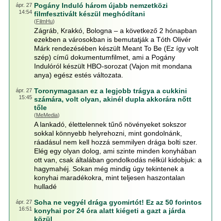
Pogány Induló három újabb nemzetközi
ápr. 27
14:54
filmfesztivált készül meghódítani
(
FilmHu
)
Zágráb, Krakkó, Bologna – a következő 2 hónapban
ezekben a városokban is bemutatják a Tóth Olivér
Márk rendezésében készült Meant To Be (Ez így volt
szép) című dokumentumfilmet, ami a Pogány
Indulóról készült HBO-sorozat (Vajon mit mondana
anya) egész estés változata.
Toronymagasan ez a legjobb trágya a cukkini
ápr. 27
15:45
számára, volt olyan, akinél dupla akkorára nőtt
tőle
(
MeMedia
)
A lankadó, élettelennek tűnő növényeket sokszor
sokkal könnyebb helyrehozni, mint gondolnánk,
ráadásul nem kell hozzá semmilyen drága bolti szer.
Elég egy olyan dolog, ami szinte minden konyhában
ott van, csak általában gondolkodás nélkül kidobjuk: a
hagymahéj. Sokan még mindig úgy tekintenek a
konyhai maradékokra, mint teljesen haszontalan
hulladé
Soha ne vegyél drága gyomirtót! Ez az 50 forintos
ápr. 27
16:51
konyhai por 24 óra alatt kiégeti a gazt a járda
közül