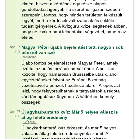
elméd, hiszen a kérdések egy része alapos
gondolkodást igényel. Ha szeretnél igazán szépen
szerepelni, fontos, hogy minden területen felkészült
legyél, mert a kérdések változatosak és sokféle
tudást igényelnek. A Kvízguru kvízei segítenek abban,
hogy ne csak a napi feladatokat végezd el, hanem az
elméd
Magyar Péter újabb bejelentést tett, nagyon sok
ápr. 27
0:32
pénzről van szó
(
MeMedia
)
Újabb fontos bejelentést tett Magyar Péter, amely
ezúttal az uniós források sorsát érinti. A politikus
közölte, hogy hamarosan Brüsszelbe utazik, ahol
egyeztetéseket folytat az Európai Bizottság
vezetésével a pénzek hazahozataláról. A lépés azt
jelzi, hogy felgyorsulhatnak a tárgyalások a régóta
várt támogatások ügyében. A háttérben komoly
összegek
Új agykarbantartó kvíz: Már 5 helyes válasz is
ápr. 27
0:36
átlag feletti eredmény
(
Kvízguru
)
Új agykarbantartó kvíz érkezett, és már 5 helyes
válasz is átlag feletti eredménynek számít. A