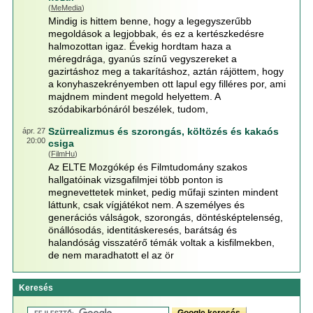
(
MeMedia
)
Mindig is hittem benne, hogy a legegyszerűbb
megoldások a legjobbak, és ez a kertészkedésre
halmozottan igaz. Évekig hordtam haza a
méregdrága, gyanús színű vegyszereket a
gazirtáshoz meg a takarításhoz, aztán rájöttem, hogy
a konyhaszekrényemben ott lapul egy filléres por, ami
majdnem mindent megold helyettem. A
szódabikarbónáról beszélek, tudom,
Szürrealizmus és szorongás, költözés és kakaós
ápr. 27
20:00
csiga
(
FilmHu
)
Az ELTE Mozgókép és Filmtudomány szakos
hallgatóinak vizsgafilmjei több ponton is
megnevettetek minket, pedig műfaji szinten mindent
láttunk, csak vígjátékot nem. A személyes és
generációs válságok, szorongás, döntésképtelenség,
önállósodás, identitáskeresés, barátság és
halandóság visszatérő témák voltak a kisfilmekben,
de nem maradhatott el az ör
Keresés