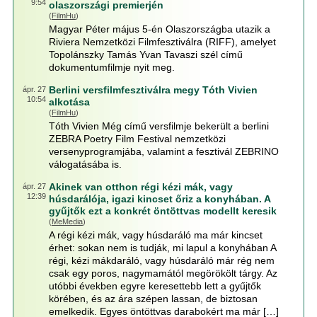
9:54
olaszországi premierjén
(
FilmHu
)
Magyar Péter május 5-én Olaszországba utazik a
Riviera Nemzetközi Filmfesztiválra (RIFF), amelyet
Topolánszky Tamás Yvan Tavaszi szél című
dokumentumfilmje nyit meg.
Berlini versfilmfesztiválra megy Tóth Vivien
ápr. 27
10:54
alkotása
(
FilmHu
)
Tóth Vivien Még című versfilmje bekerült a berlini
ZEBRA Poetry Film Festival nemzetközi
versenyprogramjába, valamint a fesztivál ZEBRINO
válogatásába is.
Akinek van otthon régi kézi mák, vagy
ápr. 27
12:39
húsdarálója, igazi kincset őriz a konyhában. A
gyűjtők ezt a konkrét öntöttvas modellt keresik
(
MeMedia
)
A régi kézi mák, vagy húsdaráló ma már kincset
érhet: sokan nem is tudják, mi lapul a konyhában A
régi, kézi mákdaráló, vagy húsdaráló már rég nem
csak egy poros, nagymamától megörökölt tárgy. Az
utóbbi években egyre keresettebb lett a gyűjtők
körében, és az ára szépen lassan, de biztosan
emelkedik. Egyes öntöttvas darabokért ma már […]