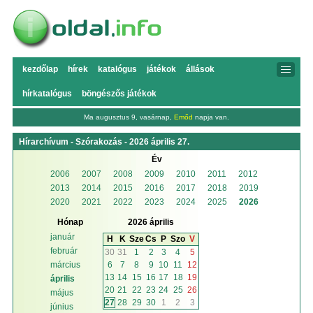
kezdőlap
hírek
katalógus
játékok
állások
hírkatalógus
böngészős játékok
Ma augusztus 9, vasárnap,
Emőd
napja van.
Hírarchívum - Szórakozás - 2026 április 27.
Év
2006
2007
2008
2009
2010
2011
2012
2013
2014
2015
2016
2017
2018
2019
2020
2021
2022
2023
2024
2025
2026
Hónap
2026 április
január
H
K
Sze
Cs
P
Szo
V
február
30
31
1
2
3
4
5
6
7
8
9
10
11
12
március
13
14
15
16
17
18
19
április
20
21
22
23
24
25
26
május
27
28
29
30
1
2
3
június