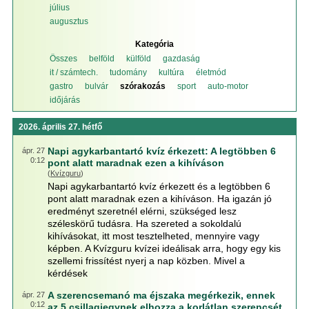
július
augusztus
Kategória
Összes
belföld
külföld
gazdaság
it / számtech.
tudomány
kultúra
életmód
gastro
bulvár
szórakozás
sport
auto-motor
időjárás
2026. április 27. hétfő
Napi agykarbantartó kvíz érkezett: A legtöbben 6
ápr. 27
0:12
pont alatt maradnak ezen a kihíváson
(
Kvízguru
)
Napi agykarbantartó kvíz érkezett és a legtöbben 6
pont alatt maradnak ezen a kihíváson. Ha igazán jó
eredményt szeretnél elérni, szükséged lesz
széleskörű tudásra. Ha szereted a sokoldalú
kihívásokat, itt most tesztelheted, mennyire vagy
képben. A Kvízguru kvízei ideálisak arra, hogy egy kis
szellemi frissítést nyerj a nap közben. Mivel a
kérdések
A szerencsemanó ma éjszaka megérkezik, ennek
ápr. 27
0:12
az 5 csillagjegynek elhozza a korlátlan szerencsét