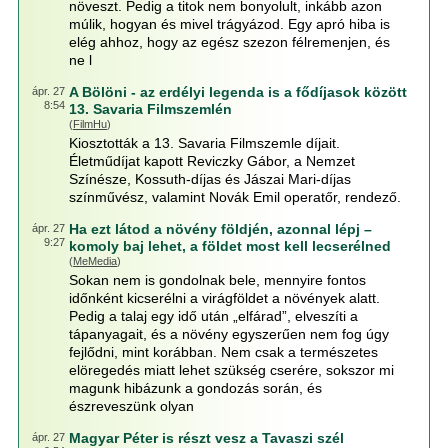
növeszt. Pedig a titok nem bonyolult, inkább azon
múlik, hogyan és mivel trágyázod. Egy apró hiba is
elég ahhoz, hogy az egész szezon félremenjen, és
ne l
A Bölöni - az erdélyi legenda is a fődíjasok között
ápr. 27
8:54
13. Savaria Filmszemlén
(
FilmHu
)
Kiosztották a 13. Savaria Filmszemle díjait.
Életműdíjat kapott Reviczky Gábor, a Nemzet
Színésze, Kossuth-díjas és Jászai Mari-díjas
színművész, valamint Novák Emil operatőr, rendező.
Ha ezt látod a növény földjén, azonnal lépj –
ápr. 27
9:27
komoly baj lehet, a földet most kell lecserélned
(
MeMedia
)
Sokan nem is gondolnak bele, mennyire fontos
időnként kicserélni a virágföldet a növények alatt.
Pedig a talaj egy idő után „elfárad”, elveszíti a
tápanyagait, és a növény egyszerűen nem fog úgy
fejlődni, mint korábban. Nem csak a természetes
elöregedés miatt lehet szükség cserére, sokszor mi
magunk hibázunk a gondozás során, és
észreveszünk olyan
Magyar Péter is részt vesz a Tavaszi szél
ápr. 27