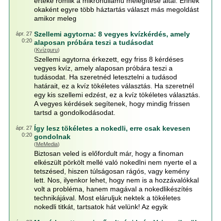
értéke romlik a mikrohullámú melegítése által. Ennek
okaként egyre több háztartás választ más megoldást
amikor meleg
Szellemi agytorna: 8 vegyes kvízkérdés, amely
ápr. 27
0:20
alaposan próbára teszi a tudásodat
(
Kvízguru
)
Szellemi agytorna érkezett, egy friss 8 kérdéses
vegyes kvíz, amely alaposan próbára teszi a
tudásodat. Ha szeretnéd letesztelni a tudásod
határait, ez a kvíz tökéletes választás. Ha szeretnél
egy kis szellemi edzést, ez a kvíz tökéletes választás.
A vegyes kérdések segítenek, hogy mindig frissen
tartsd a gondolkodásodat.
Így lesz tökéletes a nokedli, erre csak kevesen
ápr. 27
0:20
gondolnak
(
MeMedia
)
Biztosan veled is előfordult már, hogy a finoman
elkészült pörkölt mellé való nokedlni nem nyerte el a
tetszésed, hiszen túlságosan rágós, vagy kemény
lett. Nos, ilyenkor lehet, hogy nem is a hozzávalókkal
volt a probléma, hanem magával a nokedlikészítés
technikájával. Most eláruljuk nektek a tökéletes
nokedli titkát, tartsatok hát velünk! Az egyik