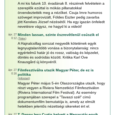
A mi kis falunk 10. évadának 8. részének felvételein a
szereplők ezúttal is mókás pillanatokkal
örvendeztették meg a nézőket. Csuja Imre humoros
szöveget improvizált, Földes Eszter pedig zavarba
jött Kerekes József nézésétől. Ha egy igazán önfeledt
nevetésre vágysz, ne hagyd ki a videót!
Minden lassan, szinte észrevétlenül csúszik el
ápr. 27
0:12
(
Telex
)
A Hajnalcsillag sorozat negyedik kötetének egyik
legnyugtalanítóbb vonása a bizonytalanság: nincs
egyértelmű határ jó és rossz, valóság és képzelet,
döntés és sodródás között. Kritika Karl Ove
Knausgård új könyvéről.
Filmfesztiválra utazik Magyar Péter, de ez is
ápr. 27
0:16
politika
(
Infostart
)
Magyar Péter május 5-én Olaszországba utazik, hogy
részt vegyen a Riviera Nemzetközi Filmfesztiválon
(Riviera International Film Festival). Az esemény
programjában szerepel a "Tavaszi szél" című
dokumentumfilm bemutatója is, amely az elmúlt
hetekben jelentős nézettségi sikereket ért el.
T. Danny lesz Curtis helyett a Megasztár egyik
ápr. 27