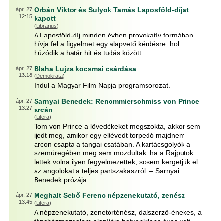
Orbán Viktor és Sulyok Tamás Laposföld-díjat
ápr. 27
12:15
kapott
(
Librarius
)
A Laposföld-díj minden évben provokatív formában
hívja fel a figyelmet egy alapvető kérdésre: hol
húzódik a határ hit és tudás között.
Blaha Lujza kocsmai csárdása
ápr. 27
13:18
(
Demokrata
)
Indul a Magyar Film Napja programsorozat.
Sarnyai Benedek: Renommierschmiss von Prince
ápr. 27
13:27
arcán
(
Litera
)
Tom von Prince a lövedékeket megszokta, akkor sem
ijedt meg, amikor egy eltévedt torpedó majdnem
arcon csapta a tangai csatában. A kartácsgolyók a
szemüregében meg sem mozdultak, ha a Rajputok
lettek volna ilyen fegyelmezettek, sosem kergetjük el
az angolokat a teljes partszakaszról. – Sarnyai
Benedek prózája.
Meghalt Sebő Ferenc népzenekutató, zenész
ápr. 27
13:45
(
Litera
)
A népzenekutató, zenetörténész, dalszerző-énekes, a