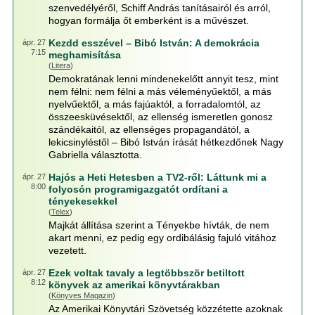
szenvedélyéről, Schiff András tanításairól és arról,
hogyan formálja őt emberként is a művészet.
Kezdd esszével – Bibó István: A demokrácia
ápr. 27
7:15
meghamisítása
(
Litera
)
Demokratának lenni mindenekelőtt annyit tesz, mint
nem félni: nem félni a más véleményűektől, a más
nyelvűektől, a más fajúaktól, a forradalomtól, az
összeesküvésektől, az ellenség ismeretlen gonosz
szándékaitól, az ellenséges propagandától, a
lekicsinyléstől – Bibó István írását hétkezdőnek Nagy
Gabriella választotta.
Hajós a Heti Hetesben a TV2-ről: Láttunk mi a
ápr. 27
8:00
folyosón programigazgatót ordítani a
tényekesekkel
(
Telex
)
Majkát állítása szerint a Tényekbe hívták, de nem
akart menni, ez pedig egy ordibálásig fajuló vitához
vezetett.
Ezek voltak tavaly a legtöbbször betiltott
ápr. 27
8:12
könyvek az amerikai könyvtárakban
(
Könyves Magazin
)
Az Amerikai Könyvtári Szövetség közzétette azoknak