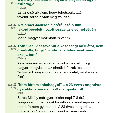
0:16
zsűritagja
(
Telex
)
Ez az első alkalom, hogy tehetségkutató
tévéműsorba hívták meg zsűrizni.
A Michael Jackson életéről szóló film
ápr. 27
0:20
rekordbevételt hozott össze az első hétvégén
(
Telex
)
Már a magyar mozikban is vetítik.
Tóth Gabi visszavonul a közösségi médiától, nem
ápr. 27
0:24
gondolta, hogy "mindenki a fideszesek vérét
akarja inni"
(
Telex
)
Az énekesnő videójában arról is beszélt, hogy
nagyon megviselte az elmúlt időszak, és szerinte
"sokszor könnyebb ám az átlagos élet, mint a sztár
élet".
"Nem bírtam abbahagyni" – a 23 éves zongorista
ápr. 27
1:24
gyerekkorában napi 7-8 órát gyakorolt
(
rtl.hu
)
Boros Mihály már gyerekként napi 7-8 órát
zongorázott, mert saját bevallása szerint egyszerűen
nem bírt nem gyakorolni. A 23 éves zongorista
Friderikusz Sándornak mesélt a zene iránti