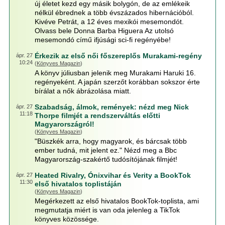
új életet kezd egy másik bolygón, de az emlékeik
nélkül ébrednek a több évszázados hibernációból.
Kivéve Petrát, a 12 éves mexikói mesemondót.
Olvass bele Donna Barba Higuera Az utolsó
mesemondó című ifjúsági sci-fi regényébe!
Érkezik az első női főszereplős Murakami-regény
ápr. 27
10:24
(
Könyves Magazin
)
A könyv júliusban jelenik meg Murakami Haruki 16.
regényeként. A japán szerzőt korábban sokszor érte
bírálat a nők ábrázolása miatt.
Szabadság, álmok, remények: nézd meg Nick
ápr. 27
11:18
Thorpe filmjét a rendszerváltás előtti
Magyarországról!
(
Könyves Magazin
)
"Büszkék arra, hogy magyarok, és bárcsak több
ember tudná, mit jelent ez." Nézd meg a Bbc
Magyarország-szakértő tudósítójának filmjét!
Heated Rivalry, Ónixvihar és Verity a BookTok
ápr. 27
11:30
első hivatalos toplistáján
(
Könyves Magazin
)
Megérkezett az első hivatalos BookTok-toplista, ami
megmutatja miért is van oda jelenleg a TikTok
könyves közössége.