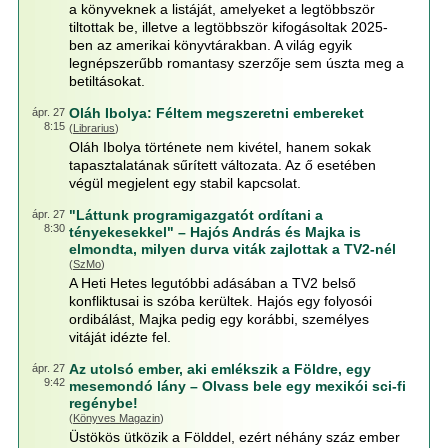
a könyveknek a listáját, amelyeket a legtöbbször
tiltottak be, illetve a legtöbbször kifogásoltak 2025-
ben az amerikai könyvtárakban. A világ egyik
legnépszerűbb romantasy szerzője sem úszta meg a
betiltásokat.
Oláh Ibolya: Féltem megszeretni embereket
ápr. 27
8:15
(
Librarius
)
Oláh Ibolya története nem kivétel, hanem sokak
tapasztalatának sűrített változata. Az ő esetében
végül megjelent egy stabil kapcsolat.
"Láttunk programigazgatót ordítani a
ápr. 27
8:30
tényekesekkel" – Hajós András és Majka is
elmondta, milyen durva viták zajlottak a TV2-nél
(
SzMo
)
A Heti Hetes legutóbbi adásában a TV2 belső
konfliktusai is szóba kerültek. Hajós egy folyosói
ordibálást, Majka pedig egy korábbi, személyes
vitáját idézte fel.
Az utolsó ember, aki emlékszik a Földre, egy
ápr. 27
9:42
mesemondó lány – Olvass bele egy mexikói sci-fi
regénybe!
(
Könyves Magazin
)
Üstökös ütközik a Földdel, ezért néhány száz ember