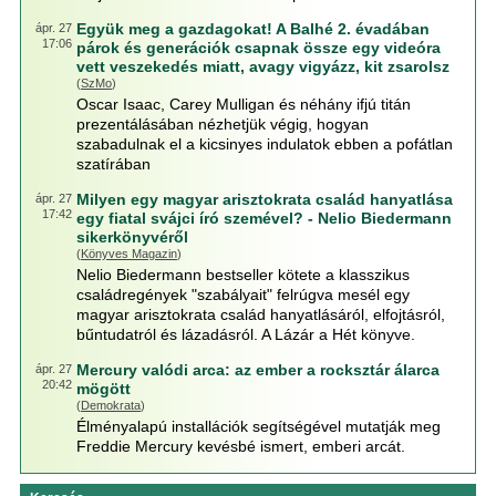
Együk meg a gazdagokat! A Balhé 2. évadában
ápr. 27
17:06
párok és generációk csapnak össze egy videóra
vett veszekedés miatt, avagy vigyázz, kit zsarolsz
(
SzMo
)
Oscar Isaac, Carey Mulligan és néhány ifjú titán
prezentálásában nézhetjük végig, hogyan
szabadulnak el a kicsinyes indulatok ebben a pofátlan
szatírában
Milyen egy magyar arisztokrata család hanyatlása
ápr. 27
17:42
egy fiatal svájci író szemével? - Nelio Biedermann
sikerkönyvéről
(
Könyves Magazin
)
Nelio Biedermann bestseller kötete a klasszikus
családregények "szabályait" felrúgva mesél egy
magyar arisztokrata család hanyatlásáról, elfojtásról,
bűntudatról és lázadásról. A Lázár a Hét könyve.
Mercury valódi arca: az ember a rocksztár álarca
ápr. 27
20:42
mögött
(
Demokrata
)
Élményalapú installációk segítségével mutatják meg
Freddie Mercury kevésbé ismert, emberi arcát.