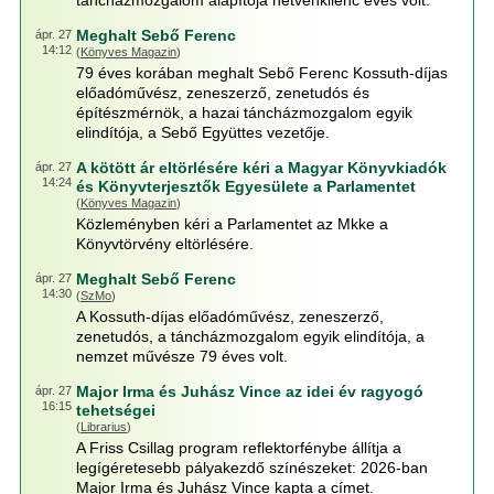
táncházmozgalom alapítója hetvenkilenc éves volt.
Meghalt Sebő Ferenc
ápr. 27
14:12
(
Könyves Magazin
)
79 éves korában meghalt Sebő Ferenc Kossuth-díjas
előadóművész, zeneszerző, zenetudós és
építészmérnök, a hazai táncházmozgalom egyik
elindítója, a Sebő Együttes vezetője.
A kötött ár eltörlésére kéri a Magyar Könyvkiadók
ápr. 27
14:24
és Könyvterjesztők Egyesülete a Parlamentet
(
Könyves Magazin
)
Közleményben kéri a Parlamentet az Mkke a
Könyvtörvény eltörlésére.
Meghalt Sebő Ferenc
ápr. 27
14:30
(
SzMo
)
A Kossuth-díjas előadóművész, zeneszerző,
zenetudós, a táncházmozgalom egyik elindítója, a
nemzet művésze 79 éves volt.
Major Irma és Juhász Vince az idei év ragyogó
ápr. 27
16:15
tehetségei
(
Librarius
)
A Friss Csillag program reflektorfénybe állítja a
legígéretesebb pályakezdő színészeket: 2026-ban
Major Irma és Juhász Vince kapta a címet.