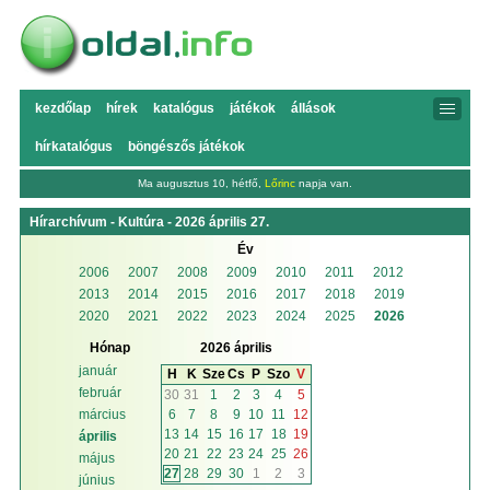
kezdőlap
hírek
katalógus
játékok
állások
hírkatalógus
böngészős játékok
Ma augusztus 10, hétfő,
Lőrinc
napja van.
Hírarchívum - Kultúra - 2026 április 27.
Év
2006
2007
2008
2009
2010
2011
2012
2013
2014
2015
2016
2017
2018
2019
2020
2021
2022
2023
2024
2025
2026
Hónap
2026 április
január
H
K
Sze
Cs
P
Szo
V
február
30
31
1
2
3
4
5
6
7
8
9
10
11
12
március
13
14
15
16
17
18
19
április
20
21
22
23
24
25
26
május
27
28
29
30
1
2
3
június