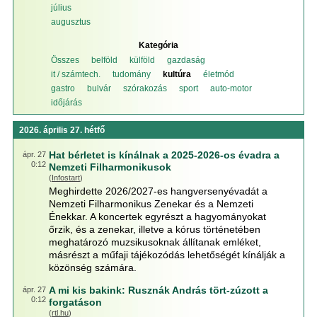
július
augusztus
Kategória
Összes
belföld
külföld
gazdaság
it / számtech.
tudomány
kultúra
életmód
gastro
bulvár
szórakozás
sport
auto-motor
időjárás
2026. április 27. hétfő
Hat bérletet is kínálnak a 2025-2026-os évadra a
ápr. 27
0:12
Nemzeti Filharmonikusok
(
Infostart
)
Meghirdette 2026/2027-es hangversenyévadát a
Nemzeti Filharmonikus Zenekar és a Nemzeti
Énekkar. A koncertek egyrészt a hagyományokat
őrzik, és a zenekar, illetve a kórus történetében
meghatározó muzsikusoknak állítanak emléket,
másrészt a műfaji tájékozódás lehetőségét kínálják a
közönség számára.
A mi kis bakink: Rusznák András tört-zúzott a
ápr. 27
0:12
forgatáson
(
rtl.hu
)