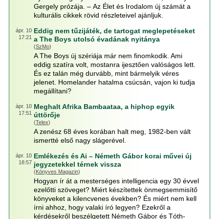
Gergely prózája. – Az Élet és Irodalom új számát a
kulturális cikkek rövid részleteivel ajánljuk.
Eddig nem tűzijáték, de tartogat meglepetéseket
ápr. 10
17:21
a The Boys utolsó évadának nyitánya
(
SzMo
)
A The Boys új szériája már nem finomkodik. Ami
eddig szatíra volt, mostanra ijesztően valóságos lett.
És ez talán még durvább, mint bármelyik véres
jelenet. Homelander hatalma csúcsán, vajon ki tudja
megállítani?
Meghalt Afrika Bambaataa, a hiphop egyik
ápr. 10
17:51
úttörője
(
Telex
)
A zenész 68 éves korában halt meg, 1982-ben vált
ismertté első nagy slágerével.
Emlékezés és Ai – Németh Gábor korai művei új
ápr. 10
18:57
jegyzetekkel térnek vissza
(
Könyves Magazin
)
Hogyan ír át a mesterséges intelligencia egy 30 évvel
ezelőtti szöveget? Miért készítettek önmegsemmisítő
könyveket a kilencvenes években? És miért nem kell
írni ahhoz, hogy valaki író legyen? Ezekről a
kérdésekről beszélgetett Németh Gábor és Tóth-