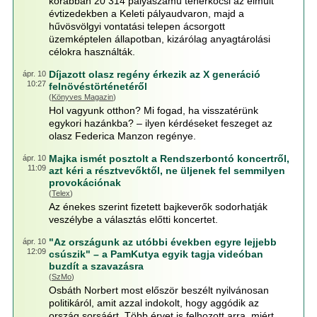
korábban 20 314 pályaszámú teherkocsi az elmúlt
évtizedekben a Keleti pályaudvaron, majd a
hűvösvölgyi vontatási telepen ácsorgott
üzemképtelen állapotban, kizárólag anyagtárolási
célokra használták.
Díjazott olasz regény érkezik az X generáció
ápr. 10
10:27
felnövéstörténetéről
(
Könyves Magazin
)
Hol vagyunk otthon? Mi fogad, ha visszatérünk
egykori hazánkba? – ilyen kérdéseket feszeget az
olasz Federica Manzon regénye.
Majka ismét posztolt a Rendszerbontó koncertről,
ápr. 10
11:09
azt kéri a résztvevőktől, ne üljenek fel semmilyen
provokációnak
(
Telex
)
Az énekes szerint fizetett bajkeverők sodorhatják
veszélybe a választás előtti koncertet.
"Az országunk az utóbbi években egyre lejjebb
ápr. 10
12:09
csúszik" – a PamKutya egyik tagja videóban
buzdít a szavazásra
(
SzMo
)
Osbáth Norbert most először beszélt nyilvánosan
politikáról, amit azzal indokolt, hogy aggódik az
ország sorsáért. Több érvet is felhozott arra, miért