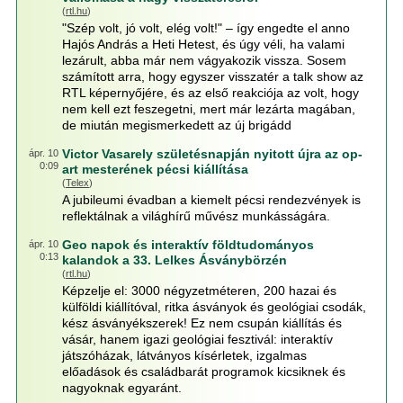
(
rtl.hu
)
"Szép volt, jó volt, elég volt!" – így engedte el anno
Hajós András a Heti Hetest, és úgy véli, ha valami
lezárult, abba már nem vágyakozik vissza. Sosem
számított arra, hogy egyszer visszatér a talk show az
RTL képernyőjére, és az első reakciója az volt, hogy
nem kell ezt feszegetni, mert már lezárta magában,
de miután megismerkedett az új brigádd
Victor Vasarely születésnapján nyitott újra az op-
ápr. 10
0:09
art mesterének pécsi kiállítása
(
Telex
)
A jubileumi évadban a kiemelt pécsi rendezvények is
reflektálnak a világhírű művész munkásságára.
Geo napok és interaktív földtudományos
ápr. 10
0:13
kalandok a 33. Lelkes Ásványbörzén
(
rtl.hu
)
Képzelje el: 3000 négyzetméteren, 200 hazai és
külföldi kiállítóval, ritka ásványok és geológiai csodák,
kész ásványékszerek! Ez nem csupán kiállítás és
vásár, hanem igazi geológiai fesztivál: interaktív
játszóházak, látványos kísérletek, izgalmas
előadások és családbarát programok kicsiknek és
nagyoknak egyaránt.