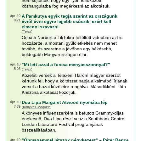
nem sejtették, hogy egy ilyen felfokozott
közhangulatba fog megérkezni az alkotásuk.
A Pamkutya egyik tagja szerint az országunk
ápr. 10
0:21
évről évre egyre lejjebb csúszik, ezért kell
elmenni szavazni
(
Telex
)
Osbáth Norbert a TikTokra feltöltött videóban azt is
hozzátette, a mostani gyűlöletkeltés nem mehet
tovább, és szeretne a jövőben egy békésebb,
boldogabb Magyarországon élni.
"Mi lett azzal a furcsa menyasszonnyal?"
ápr. 10
5:03
(
Telex
)
Közéleti versek a Telexen! Három magyar szerzőt
kértünk fel, hogy a költészet napja alkalmából írjanak
verset a hazai közéletre reagálva. Másodikként Tóth
Krisztina alkotását közöljük.
Dua Lipa Margaret Atwood nyomába lép
ápr. 10
7:39
(
Könyves Magazin
)
A könyves influenszerként is befutott Grammy-díjas
énekesnő, Dua Lipa részt vesz a Southbank Centre
London Literature Festival programjának
összeállításában.
"Önmagammal játszok négykezest" – Péter Bence
ápr. 10