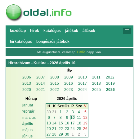
kezdőlap
hírek
katalógus
játékok
állások
hírkatalógus
böngészős játékok
Ma augusztus 9, vasárnap,
Emőd
napja van.
Hírarchívum - Kultúra - 2026 április 10.
Év
2006
2007
2008
2009
2010
2011
2012
2013
2014
2015
2016
2017
2018
2019
2020
2021
2022
2023
2024
2025
2026
Hónap
2026 április
január
H
K
Sze
Cs
P
Szo
V
február
30
31
1
2
3
4
5
6
7
8
9
10
11
12
március
13
14
15
16
17
18
19
április
20
21
22
23
24
25
26
május
27
28
29
30
1
2
3
június