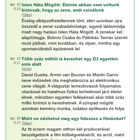
Isten Háta Mögött: Eleinte abban sem voltunk
ápr. 10
0:13
biztosak, hogy az zene, amit csinálunk
(
Telex
)
Évekig elképzelhetetlennek tűnt, idén azonban újra
összeáll a zenei szabadelvűsége, egyedi látásmódja
miatt nagy hatású Isten Háta Mögött. A zenekar két
alapítótagja, Bokros Csaba és Pálinkás Tamás szerint
most jobbak, mint korábban, és olyan, mintha egy
sportsérülésből épülnének fel.
Több száz milliót is kereshet egy DJ egyetlen
ápr. 10
0:17
este alatt
(
rtl.hu
)
David Guetta, Armin van Buuren és Martin Garrix
neve évtizedek óta meghatározza az elektronikus
zene világát. A világsztár lemezlovasok folyamatos
utazással és hatalmas fizikai terheléssel járó életet
élnek, miközben egyetlen fellépéssel akár több száz
millió forintot is kereshetnek. A színpad mögött
azonban kemény munka, tudatos építkezés és folya
Miért ne nézhetné meg egy fideszes a filmünket?
ápr. 10
0:17
(
Telex
)
Az Itt érzem magam otthon két producerével
beszélgettünk a film költségvetéséről, és arról, miért