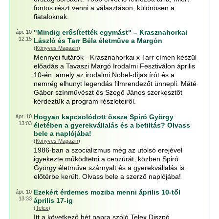
fontos részt venni a választáson, különösen a
fiataloknak.
"Mindig erősítették egymást" – Krasznahorkai
ápr. 10
12:15
László és Tarr Béla életműve a Margón
(
Könyves Magazin
)
Mennyei futárok - Krasznahorkai x Tarr címen készül
előadás a Tavaszi Margó Irodalmi Fesztiválon április
10-én, amely az irodalmi Nobel-díjas írót és a
nemrég elhunyt legendás filmrendezőt ünnepli. Máté
Gábor színművészt és Szegő János szerkesztőt
kérdeztük a program részleteiről.
Hogyan kapcsolódott össze Spiró György
ápr. 10
13:03
életében a gyerekvállalás és a betiltás? Olvass
bele a naplójába!
(
Könyves Magazin
)
1986-ban a szocializmus még az utolsó erejével
igyekezte működtetni a cenzúrát, közben Spiró
György életműve szárnyalt és a gyerekvállalás is
előtérbe került. Olvass bele a szerző naplójába!
Ezekért érdemes moziba menni április 10-től
ápr. 10
13:33
április 17-ig
(
Telex
)
Itt a következő hét napra szóló Telex Diszpó.