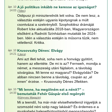
A jó politikus inkább ne keresse az igazságot?
ápr. 10
14:03
(
Telex
)
Oidipusz jó miniszterelnök lett volna. De nem lesz, a
választás estéjén ugyanis kipotyognak a múlt
csontvázai a szekrényből. Szophoklész drámáját
Robert Icke aktualizálta 2018-ban, Magyarországon
elsőként a Radnóti Színházban mutatták be 2024-
ben. Idén a választás estéjén is műsorra tűzik, nem
véletlenül. Kritika.
Krusovszky Dénes: Elvágy
ápr. 10
14:21
(
Litera
)
Ami azt illeti tehát, soha nem a honvágy gyötört,
hanem az ellentéte. De mi is az? Fernweh, mondja a
német, a messzeség utáni fájdalom, a távolság
sóvárgása. Mi lenne ez magyarul? Elvágyódás? De
abban nincsen benne a távolság, csupán az „el
innen” érzése. – Krusovszky Dénes 2flekken.
"Mi lenne, ha megölném ezt a nénit?" –
ápr. 10
14:33
bemutatták Fehér Gáspár első regényét
(
Könyves Magazin
)
Mi a teendő, ha már-már elviselhetetlenül irigyeljük a
szomszéd néni szép nagy lakását? És érdemes-e a
munkahelyi balesetbiztosításból meggazdagodni?