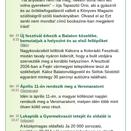
"Ha anyukám nem hal meg, nekem soha nem lett
volna gyerekem" – írja Tapasztó Orsi, aki a gyászról
és az örökbefogadásról vallott a Könyves Magazin
szülőségről szóló kiadványában. Olvasd el az Ezt
senki nem mondta! című bookazine-ban megjelent
írást!
Új fesztivál érkezik a Balaton közelébe,
ápr. 10
9:33
bemutatjuk a helyszínt és az első fellépőket
(
Blikk
)
Nagykovácsiból költözik Kálozra a Kolorádó Fesztivál,
miután tavaly nyáron kiderült, hogy a bulit utoljára
szervezték meg a korábbi helyszínen. A fesztivál
2026-ban a Fejér vármegyei településre teszi át
székhelyét. Káloz Balatonvilágostól és Siófok-Sóstótól
egyaránt mintegy 30 percnyi autóútra található.
Április 11-én rendezik meg a Versmaratont
ápr. 10
10:21
(
Demokrata
)
Idén is április 11-én, a magyar költészet napján
rendezik meg a Versmaratont, melyen idén több mint
ötven költő vesz részt.
Lekapták a Gyermekvasút tetejét és oldalát is
ápr. 10
10:27
(
Infostart
)
A középmagas oldalfalú Ja 20 000 sorozatú,