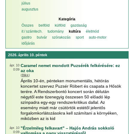
július
augusztus
Kategória
Összes
belföld
külföld
gazdaság
it / számtech.
tudomány
kultúra
életmód
gastro
bulvár
szórakozás
sport
auto-motor
időjárás
2026. április 10. péntek
Caramel nemet mondott Puzsérék felkérésére: ez
ápr. 10
0:09
az oka
(
Blikk
)
Április 10-én, pénteken monumentális, hétórás
koncertet szervez Puzsér Róbert és csapata a Hősök
terére. A Rendszerbontó koncert során délután
négytől este tizenegyig összesen 50 előadó lép
színpadra egy-egy rendszerkritikus dallal. Az
esemény miatt már csütörtök estétől jelentős
forgalomkorlátozásokra kell számítani a környéken,
miközben az is kid
"Érzelmileg felkavart" – Hajós András sokkoló
ápr. 10
0:09
vallomása a nagy visszatérésről