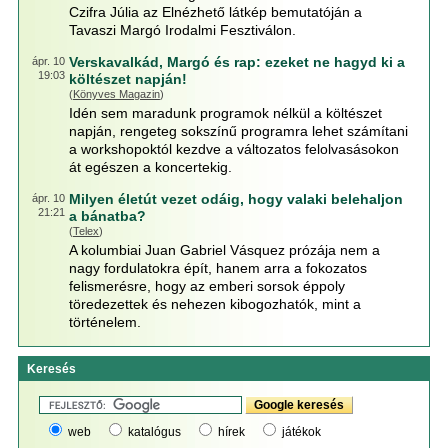
Czifra Júlia az Elnézhető látkép bemutatóján a
Tavaszi Margó Irodalmi Fesztiválon.
Verskavalkád, Margó és rap: ezeket ne hagyd ki a
ápr. 10
19:03
költészet napján!
(
Könyves Magazin
)
Idén sem maradunk programok nélkül a költészet
napján, rengeteg sokszínű programra lehet számítani
a workshopoktól kezdve a változatos felolvasásokon
át egészen a koncertekig.
Milyen életút vezet odáig, hogy valaki belehaljon
ápr. 10
21:21
a bánatba?
(
Telex
)
A kolumbiai Juan Gabriel Vásquez prózája nem a
nagy fordulatokra épít, hanem arra a fokozatos
felismerésre, hogy az emberi sorsok éppoly
töredezettek és nehezen kibogozhatók, mint a
történelem.
Keresés
web
katalógus
hírek
játékok