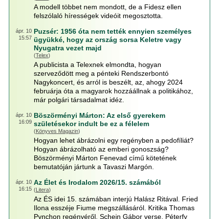
A modell többet nem mondott, de a Fidesz ellen
felszólaló hírességek videóit megosztotta.
Puzsér: 1956 óta nem tették ennyien személyes
ápr. 10
15:57
ügyükké, hogy az ország sorsa Keletre vagy
Nyugatra vezet majd
(
Telex
)
A publicista a Telexnek elmondta, hogyan
szerveződött meg a pénteki Rendszerbontó
Nagykoncert, és arról is beszélt, az, ahogy 2024
februárja óta a magyarok hozzáállnak a politikához,
már polgári társadalmat idéz.
Böszörményi Márton: Az első gyerekem
ápr. 10
16:09
születésekor indult be ez a félelem
(
Könyves Magazin
)
Hogyan lehet ábrázolni egy regényben a pedofíliát?
Hogyan ábrázolható az emberi gonoszság?
Böszörményi Márton Fenevad című kötetének
bemutatóján jártunk a Tavaszi Margón.
Az Élet és Irodalom 2026/15. számából
ápr. 10
16:15
(
Litera
)
Az ÉS idei 15. számában interjú Halász Ritával. Fried
Ilona esszéje Fiume megszállásáról. Kritika Thomas
Pynchon regényéről. Schein Gábor verse, Péterfy