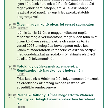
Ilyen kérdések kerültek elő Fehér Gáspár debütáló
regényének bemutatóján, ami a Tavaszi Margó
fesztivál első napjának egyik legszórakoztatóbb
programja volt.
Ötven magyar költő olvas fel verset szombaton
ápr. 10
15:39
(
Infostart
)
Idén is április 11-én, a magyar költészet napján
rendezik meg a Versmaratont, melyen idén több mint
ötven költő vesz részt, akik felolvassák az Az év
versei 2026 antológiába beválogatott műveiket,
valamint moderátorok kérdéseire válaszolva osztják
meg gondolataikat az irodalomról, aktuális életükről
és alkotói folyamataikról.
Fotók: így gyülekeznek az emberek a
ápr. 10
15:39
Rendszerbontó Nagykoncert helyszínén
(
SzMo
)
Friss képeink a Hősök teréről: folyamatosan érkeznek
az érdeklődők az ország minden részéből az
egyedülálló rendezvényre
Palácsik-Ráthonyi Tímea megosztotta Wáberer
ápr. 10
15:51
György és Balogh Levente választási biztatását
is
(
Telex
)