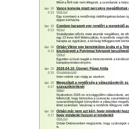
Mivel a férfi már nem lélegzett, a szemtanúk a helys
Vance konvoja miatt percekre megállította
ápr. 10
(
444.hu
)
0:13
Egy szemtanú a rendőrségi rádióforgalmazásban úgy h
éppen kórházba.
Combon harapott egy rendőrt a menekülő autó
ápr. 10
(
rtl.hu
)
0:13
Szabálytalan előzés miatt akarták megállítani, de elh
egy 23 éves férfi Mátészalkán. A rendőrök végül elf
harapta az egyiküket, a bíróság felfüggesztett börtön
Orbán Viktor egy benzinkúton árulta el a Tel
ápr. 10
kiszivárgott a Putyinnal folytatott beszélget
0:13
(
Telex
)
Egyetlen szóval reagált a miniszterelnök a kérdésü
kampányrendezvényére.
2026.04.10. Üzenet: Pápai Attila
ápr. 10
(
Gyulatelevízió
)
0:15
Isten velünk van végig az utunkon.
Megszólalt a rendőrség a választásokról: ez
ápr. 10
szavazóköröknél
0:17
(
Blikk
)
Nyakunkon 2026-os országgyűlési választások, ame
felkészült, hogy biztosítsa a szavazás zavartalansá
szavazóhelyiségek környékén a választást megelőz
lehet számítani. Vasárnap a rendőrök lőfegyver nélkü
Orbán már nem azt kéri, hogy mindenki hozz
ápr. 10
hogy mindenki hozzon el mindenkit
0:17
(
444.hu
)
Orbán Debrecenben megüzente, hogy szükségük va
is.