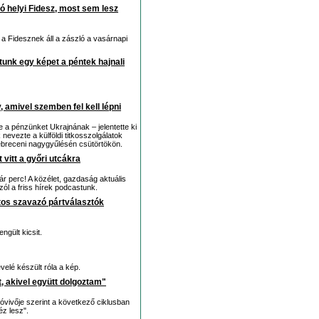
 helyi Fidesz, most sem lesz
 a Fidesznek áll a zászló a vasárnapi
tunk egy képet a péntek hajnali
 amivel szemben fel kell lépni
 a pénzünket Ukrajnának – jelentette ki
evezte a külföldi titkosszolgálatok
ebreceni nagygyűlésén csütörtökön.
vitt a győri utcákra
ár perc! A közélet, gazdaság aktuális
szól a friss hírek podcastunk.
iztos szavazó pártválasztók
ngült kicsit.
elé készült róla a kép.
, akivel együtt dolgoztam"
vivője szerint a következő ciklusban
éz lesz".