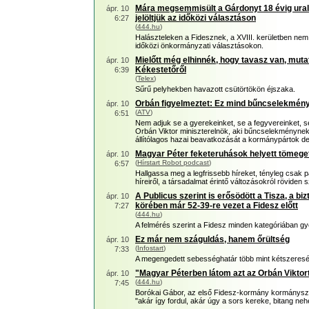
Mára megsemmisült a Gárdonyt 18 évig uraló
ápr. 10
jelöltjük az időközi választáson
6:27
(
444.hu
)
Halászteleken a Fidesznek, a XVIII. kerületben nem
időközi önkormányzati választásokon.
Mielőtt még elhinnék, hogy tavasz van, muta
ápr. 10
Kékestetőről
6:39
(
Telex
)
Sűrű pelyhekben havazott csütörtökön éjszaka.
Orbán figyelmeztet: Ez mind bűncselekmény,
ápr. 10
(
ATV
)
6:51
Nem adjuk se a gyerekeinket, se a fegyvereinket, se
Orbán Viktor miniszterelnök, aki bűncselekménynek n
állítólagos hazai beavatkozását a kormánypártok d
Magyar Péter feketeruhások helyett tömeget 
ápr. 10
(
Hírstart Robot podcast
)
6:57
Hallgassa meg a legfrissebb híreket, tényleg csak p
híreiről, a társadalmat érintő változásokról röviden 
A Publicus szerint is erősödött a Tisza, a b
ápr. 10
körében már 52-39-re vezet a Fidesz előtt
7:27
(
444.hu
)
A felmérés szerint a Fidesz minden kategóriában gye
Ez már nem száguldás, hanem őrültség
ápr. 10
(
Infostart
)
7:33
A megengedett sebességhatár több mint kétszeresév
"Magyar Péterben látom azt az Orbán Viktort
ápr. 10
(
444.hu
)
7:45
Borókai Gábor, az első Fidesz-kormány kormányszó
"akár így fordul, akár úgy a sors kereke, bitang neh