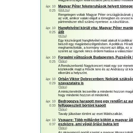
Magyarországon feltartóztatott pénzszállító mobilte
Magyar Péter feketeruhások helyett tömeget 
ápr. 10
(
444.hu
)
0:25
Rengetegen voltak Magyar Péter országjárásának gy
az volt, amikor valaki elájult a tömegben és orvost k
pártrendszer első számú nyertese: a zászlóárus.
Hangfelvétel körüli vita: Magyar Péter mani
ápr. 10
állít
0:25
(
rtl.hu
)
Egy kiszivárgott hangfelvétel miatt alakult ki politik
beszél egy magánbeszélgetésben. A politikus Híradó
meghamisították, a kormány viszont azt állítja, ez
szerint az ügynek nincs érdemi hatása a választásr
Forgalmi változások Budapesten, Puzsérék 
ápr. 10
(
Telex
)
0:25
A Rendszerbontó Nagykoncert miatt egy sor menetre
közlekedik majd a Hősök tere és az Andrássy út kö
elkerülni a helyszínt.
Orbán Viktor Debrecenben: Nekünk szükség
ápr. 10
szavazataira is
0:29
(
Telex
)
A miniszterelnök lecserélte a mindenki hozzon mag
hogy mindenki hozzon el mindenkit.
Bedrogozva harapott meg egy rendőrt az autó
ápr. 10
felfüggesztett börtönt kapott
0:33
(
Telex
)
Tavaly júliusban történt az eset Mátészalkán.
Vsquare: Több milliárdot költött a magyar á
ápr. 10
eszközre, ami végül óriási bukta lett
0:37
(
Telex
)
Az oknyomozó portál szerint a magyar titkosszolgál