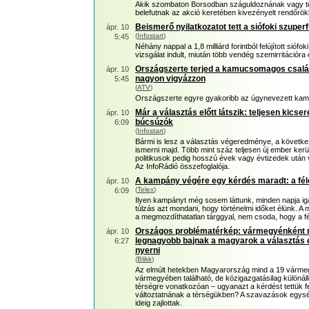
Akik szombaton Borsodban száguldoznának vagy tör
belefutnak az akció keretében kivezényelt rendőrök
Beismerő nyilatkozatot tett a siófoki szupe
ápr. 10
(
Infostart
)
5:45
Néhány nappal a 1,8 milliárd forintból felújított sióf
vizsgálat indult, miután több vendég szemirritációr
Országszerte terjed a kamucsomagos csalás
ápr. 10
nagyon vigyázzon
5:45
(
ATV
)
Országszerte egyre gyakoribb az úgynevezett ka
Már a választás előtt látszik: teljesen kicse
ápr. 10
búcsúzók
6:09
(
Infostart
)
Bármi is lesz a választás végeredménye, a követk
ismerni majd. Több mint száz teljesen új ember ker
politikusok pedig hosszú évek vagy évtizedek után
Az InfoRádió összefoglalója.
A kampány végére egy kérdés maradt: a fé
ápr. 10
(
Telex
)
6:09
Ilyen kampányt még sosem láttunk, minden napja i
túlzás azt mondani, hogy történelmi időket élünk. A m
a megmozdíthatatlan tárggyal, nem csoda, hogy a fél 
Országos problématérkép: vármegyénként mu
ápr. 10
legnagyobb bajnak a magyarok a választás el
6:27
nyerni
(
Blikk
)
Az elmúlt hetekben Magyarország mind a 19 vármeg
vármegyében található, de közigazgatásilag különál
térségre vonatkozóan – ugyanazt a kérdést tettük fe
változtatnának a térségükben? A szavazások egys
ideig zajlottak.