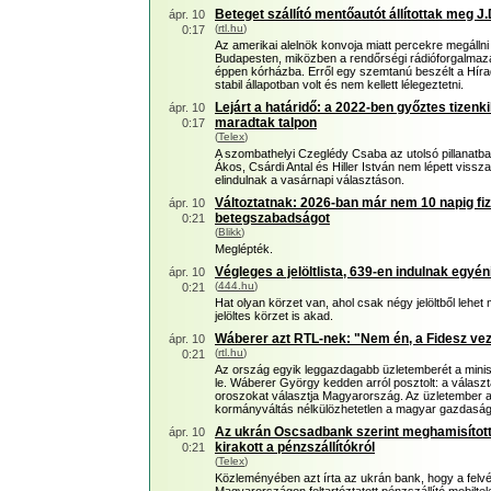
Beteget szállító mentőautót állítottak meg J
ápr. 10
(
rtl.hu
)
0:17
Az amerikai alelnök konvoja miatt percekre megálln
Budapesten, miközben a rendőrségi rádióforgalmazás 
éppen kórházba. Erről egy szemtanú beszélt a Hírad
stabil állapotban volt és nem kellett lélegeztetni.
Lejárt a határidő: a 2022-ben győztes tizenk
ápr. 10
maradtak talpon
0:17
(
Telex
)
A szombathelyi Czeglédy Csaba az utolsó pillanatba
Ákos, Csárdi Antal és Hiller István nem lépett vissza, 
elindulnak a vasárnapi választáson.
Változtatnak: 2026-ban már nem 10 napig fiz
ápr. 10
betegszabadságot
0:21
(
Blikk
)
Meglépték.
Végleges a jelöltlista, 639-en indulnak egy
ápr. 10
(
444.hu
)
0:21
Hat olyan körzet van, ahol csak négy jelöltből lehe
jelöltes körzet is akad.
Wáberer azt RTL-nek: "Nem én, a Fidesz vez
ápr. 10
(
rtl.hu
)
0:21
Az ország egyik leggazdagabb üzletemberét a miniszt
le. Wáberer György kedden arról posztolt: a választ
oroszokat választja Magyarország. Az üzletember 
kormányváltás nélkülözhetetlen a magyar gazdaság 
Az ukrán Oscsadbank szerint meghamisítottá
ápr. 10
kirakott a pénzszállítókról
0:21
(
Telex
)
Közleményében azt írta az ukrán bank, hogy a felvét