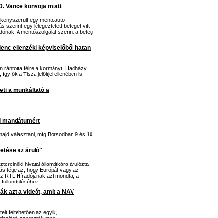
.D. Vance konvoja miatt
i kényszerült egy mentőautó
szerint egy lélegeztetett beteget vitt
ónak. A mentőszolgálat szerint a beteg
ilenc ellenzéki képviselőből hatan
n rántotta félre a kormányt, Hadházy
így ők a Tisza jelöltjei ellenében is
eti a munkáltató a
éni mandátumért
t majd választani, míg Borsodban 9 és 10
etése az áruló"
erelnöki hivatal államtitkára árulózta
ás tétje az, hogy Európát vagy az
az RTL Híradójának azt mondta, a
fellendüléséhez.
k azt a videót, amit a NAV
elt feltehetően az egyik,