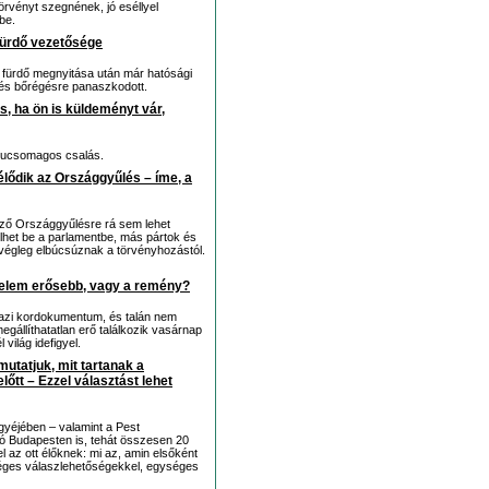
vényt szegnének, jó eséllyel
be.
rfürdő vezetősége
oki fürdő megnyitása után már hatósági
a és bőrégésre panaszkodott.
, ha ön is küldeményt vár,
mucsomagos csalás.
rélődik az Országgyűlés – íme, a
ező Országgyűlésre rá sem lehet
ülhet be a parlamentbe, más pártok és
 végleg elbúcsúznak a törvényhozástól.
lelem erősebb, vagy a remény?
gazi kordokumentum, és talán nem
egállíthatatlan erő találkozik vasárnap
világ idefigyel.
tatjuk, mit tartanak a
őtt – Ezzel választást lehet
yéjében – valamint a Pest
ló Budapesten is, tehát összesen 20
l az ott élőknek: mi az, amin elsőként
éges válaszlehetőségekkel, egységes