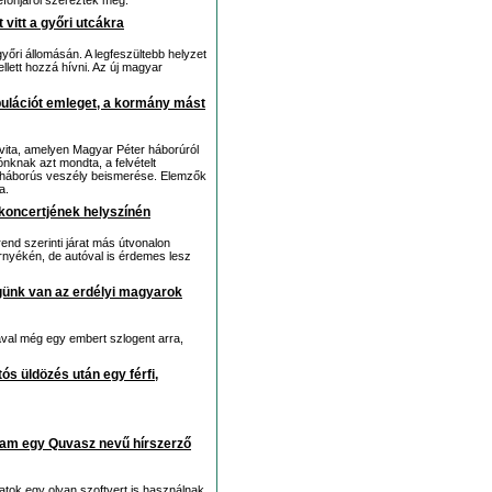
lefonjáról szerezték meg.
vitt a győri utcákra
őri állomásán. A legfeszültebb helyzet
ellett hozzá hívni. Az új magyar
pulációt emleget, a kormány mást
ai vita, amelyen Magyar Péter háborúról
nknak azt mondta, a felvételt
 a háborús veszély beismerése. Elemzők
a.
koncertjének helyszínén
nd szerinti járat más útvonalon
rnyékén, de autóval is érdemes lesz
ünk van az erdélyi magyarok
ával még egy embert szlogent arra,
s üldözés után egy férfi,
llam egy Quvasz nevű hírszerző
atok egy olyan szoftvert is használnak,