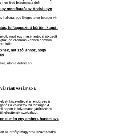
zínen lévő félautomata defi
k egy mentőautót az Andrássyn
allotta, egy lélegeztetett beteget vitt
s, felfüggesztett börtönt kapott
ajtott, majd egy másik autóval ütközött
ogták, de ellenállás közben combon
re ítélte.
exnek, mit szól ahhoz, hogy
ése
nkre, úton a debreceni
 vár ránk vasárnap a
lyek közeledtével a rendőrség is
gát és a választók biztonságát. A
ő napon is folyamatos járőrözésre
l teljesítenek szolgálatot.
on el még egy embert, hanem azt,
n az erdélyi magyarok szavazataira