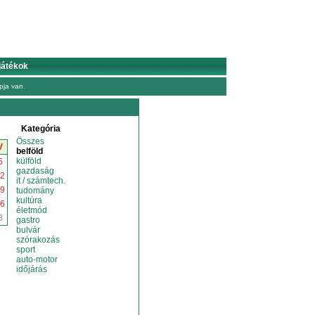
játékok
ja van.
Kategória
Összes
V
belföld
külföld
5
gazdaság
2
it / számtech.
9
tudomány
kultúra
6
életmód
3
gastro
bulvár
szórakozás
sport
auto-motor
időjárás