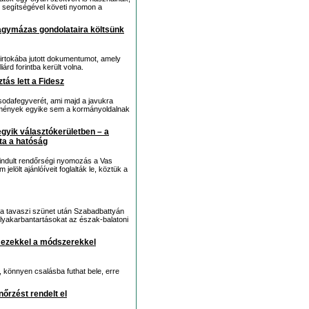
ok segítségével követi nyomon a
gymázas gondolataira költsünk
irtokába jutott dokumentumot, amely
iárd forintba került volna.
ztás lett a Fidesz
sodafegyverét, ami majd a javukra
jlemények egyike sem a kormányoldalnak
egyik választókerületben – a
lta a hatóság
 indult rendőrségi nyomozás a Vas
lölt ajánlóíveit foglalták le, köztük a
 a tavaszi szünet után Szabadbattyán
ályakarbantartásokat az észak-balatoni
, ezekkel a módszerekkel
, könnyen csalásba futhat bele, erre
nőrzést rendelt el