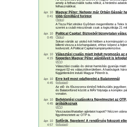
amely a felhasználók tudta nélkül, a hirdetési adat
felhasználókat.
Magyar Péter: Nehogy már Orbán Gáspár ha
ápr. 10
több tízmilliárd forintot
0:41
(
Telex
)
A Tisza Párt elnöke Győrben megemlítette a Telex b
szerint a csádi missziónak csak a logisztikája 21 mill
Political Capital: Biztosból bizonytalan válas
ápr. 10
(
Telex
)
0:45
Sokan várták az utolsó két hétben a kormánypárt c
billenti vissza a közhangulatot, ehhez képest a fe
kedvezett. A Political Capital kampányelemzése.
Választási csalás miatt indult nyomozás az 
ápr. 10
független Magyar Péter ajánlóíveit is lefogla
4:15
(
ATV
)
Választási csalás és okirat-hamisítás gyanúja miatt
megyei 02-es választókerületben. A hatóságok három je
függetlenként induló Magyar Péterét is.
Erre kell most odafigyelni a Balatonnnál
ápr. 10
(
Infostart
)
4:45
Az elő- és főszezonra történő felkészülés jegyében
és Balatonfüred között a MÁV folytatja a komplex p
vonalon.
Befektetési csalásokra figyelmeztet az OTP
ápr. 10
próbálkoznak
4:45
(
ATV
)
Visszautasíthatatlan ajánlatot kapott? Nézzen utána
figyelmeztetett az OTP is.
Sofőrök, figyelem! A rendőrség fokozott elle
ápr. 10
(
Infostart
)
4:57