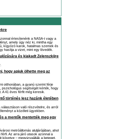
ekre
azonnal értesítenénk a NASA-t vagy a
 lényt, amely úgy néz ki, mintha egy
zú, kígyózó karok, hatalmas szemek és
 hasítja a vizet, mint egy lövedék.
rulózására és kiakadt Zelenszkijre
.
i, hogy apjuk ölhette meg az
mi otthonában, a gyanú szerint férje
, pszichológus segítségét kérték, hogy
 A 41 éves férfit még keresik.
tő történés lesz hazánk életében
választáson való részvételre, és arról
 véleményt a közéleti ügyekben.
k és a mentők mentették meg egy
ővárosi metróállomás aluljárójában, ahol
férfi. Az arra járó utasok azonnal a
ait követve – megvizsgálták a beteget.