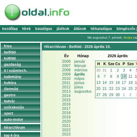
kezdőlap
hírek
katalógus
játékok
állások
hírkatalógus
böngészős 
Ma augusztus 7, péntek,
Ibolya
nap
friss
Hírarchívum - Belföld - 2026 április 10.
belföld
Év
Hónap
2026 április
külföld
2006
január
H
K
Sze
Cs
P
Szo
gazdaság
2007
február
2008
március
30
31
1
2
3
4
it / számtech.
2009
április
6
7
8
9
10
11
1
tudomány
2010
május
13
14
15
16
17
18
1
kultúra
2011
június
2012
július
20
21
22
23
24
25
2
életmód
2013
augusztus
27
28
29
30
1
2
gastro
2014
2015
bulvár
2016
szórakozás
2017
2018
sport
2019
auto-motor
2020
2021
hírarchívum
2022
2023
top 4 óra