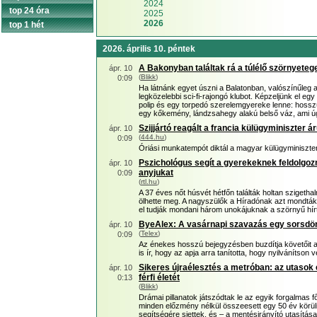
2024
top 24 óra
2025
2026
top 1 hét
2026. április 10. péntek
A Bakonyban találtak rá a túlélő szörnyeteg
ápr. 10
(
Blikk
)
0:09
Ha látnánk egyet úszni a Balatonban, valószínűleg 
legközelebbi sci-fi-rajongó klubot. Képzeljünk el egy
polip és egy torpedó szerelemgyereke lenne: hoss
egy kőkemény, lándzsahegy alakú belső váz, ami úgy
Szijjártó reagált a francia külügyminiszter á
ápr. 10
(
444.hu
)
0:09
Óriási munkatempót diktál a magyar külügyminiszter
Pszichológus segít a gyerekeknek feldolgozn
ápr. 10
anyjukat
0:09
(
rtl.hu
)
A 37 éves nőt húsvét hétfőn találták holtan szigethal
ölhette meg. A nagyszülők a Híradónak azt mondták
el tudják mondani három unokájuknak a szörnyű hírt.
ByeAlex: A vasárnapi szavazás egy sorsdön
ápr. 10
(
Telex
)
0:09
Az énekes hosszú bejegyzésben buzdítja követőit a 
is ír, hogy az apja arra tanította, hogy nyilvánítson
Sikeres újraélesztés a metróban: az utaso
ápr. 10
férfi életét
0:13
(
Blikk
)
Drámai pillanatok játszódtak le az egyik forgalmas f
minden előzmény nélkül összeesett egy 50 év körüli 
segítségére siettek, és – a mentésirányító utasítás