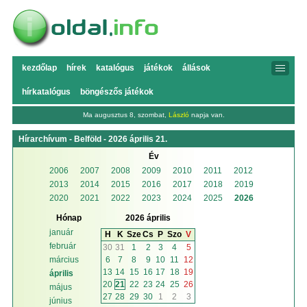
kezdőlap
hírek
katalógus
játékok
állások
hírkatalógus
böngészős játékok
Ma augusztus 8, szombat,
László
napja van.
Hírarchívum - Belföld - 2026 április 21.
Év
2006
2007
2008
2009
2010
2011
2012
2013
2014
2015
2016
2017
2018
2019
2020
2021
2022
2023
2024
2025
2026
Hónap
2026 április
január
H
K
Sze
Cs
P
Szo
V
február
30
31
1
2
3
4
5
6
7
8
9
10
11
12
március
13
14
15
16
17
18
19
április
20
21
22
23
24
25
26
május
27
28
29
30
1
2
3
június