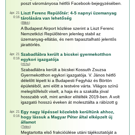
poszt várományosa hétfői Facebook-bejegyzésében.
Liszt Ferenc Repülőtér: 4-5 napnyi üzemanyag
ápr. 21
0:16
tárolására van lehetőség
(
Blikk
)
A Budapest Airport közlése szerint a Liszt Ferenc
Nemzetközi Repülőtéren jelenleg stabil az
üzemanyag-ellátás, és nem tapasztalható jelentős
járattörlés.
Szabadlábra került a bicskei gyermekotthon
ápr. 21
0:16
egykori igazgatója
(
rtl.hu
)
Szabadlábra került a bicskei Kossuth Zsuzsa
Gyermekotthon egykori igazgatója. V. János hétfő
délelőtt lépett ki a Budapesti Fegyház és Börtön
épületéből, ami előtt a testvére várta. Világos színű
melegítőfelsőt viselt, a haja és a szakálla jóval
hosszabb volt, mint amikor elítélték 2019-ben. A volt
igazgató hosszú éveken át molesztálta a rábízott g
Egy nagy lépéssel közelebb kerültünk ahhoz,
ápr. 21
0:16
hogy lássuk a Magyar Péter által elképzelt új
államot
(
Telex
)
Megtartotta első frakcióülése utáni tájékoztatóját a