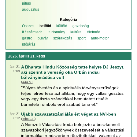
július
augusztus
Kategória
Összes
belföld
külföld
gazdaság
it / számtech.
tudomány
kultúra
életmód
gastro
bulvár
szórakozás
sport
auto-motor
időjárás
2026. április 21. kedd
A Bharata Hindu Közösség tette helyre DJ Jeszyt,
ápr. 21
0:09
aki szerint a vereség oka Orbán indiai
bálványimádása volt
(
444.hu
)
"Súlyos tévedés és a spirituális törvényszerűségek
teljes félreértése azt állítani, hogy egy vallási gesztus
vagy egy tiszta szándékkal bemutatott rituálé
bármiféle romboló erőt szabadítana el."
Újabb szavazatszámlálás ért véget az NVI-ben
ápr. 21
0:12
(
Infostart
)
A Nemzeti Választási Iroda befejezte a beszkennelt
szavazóköri jegyzőkönyvek összevetését a választási
informatikai rendszerben rögzítettekkel, valamint az