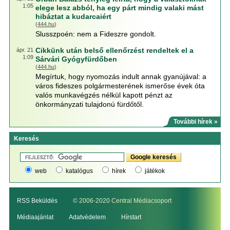
1:05
elege lesz abból, ha egy párt mindig valaki mást
hibáztat a kudarcaiért
(
444.hu
)
Slusszpoén: nem a Fideszre gondolt.
Cikkünk után belső ellenőrzést rendeltek el a
ápr. 21
1:09
Sárvári Gyógyfürdőben
(
444.hu
)
Megírtuk, hogy nyomozás indult annak gyanújával: a
város fideszes polgármesterének ismerőse évek óta
valós munkavégzés nélkül kapott pénzt az
önkormányzati tulajdonú fürdőtől.
További hírek »
Keresés
web
katalógus
hírek
játékok
RSS Beküldés
© 2006-2020 Central Médiacsoport
Médiaajánlat
Adatvédelem
Hírstart