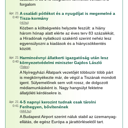
forgalom
A családi pótlékot és a nyugdíjat is megemelné a
ápr. 21
0:40
Tisza-kormány
(
rtl.hu
)
Közben a költségvetés helyzete feszült: a hiány
három hónap alatt elérte az éves terv 83 százalékát,
a Híradónak nyilatkozó szakértő szerint nehéz lesz
egyensúlyozni a kiadások és a hiánycsökkentés
között.
Harmincévnyi állatkerti igazgatóság után lesz
ápr. 21
0:40
környezetvédelmi miniszter Gajdos László
(
Telex
)
A Nyíregyházi Állatpark vezetőjét többször több párt
is megkörnyékezte már, de végül a Tiszának mondott
igent. Súlyemelőnek sem volt rossz, de dolgozott
médiamunkásként is. Nagy hangsúlyt fektetne
állatjóléti kérdésekre is.
4-5 napnyi kerozint tudnak csak tárolni
ápr. 21
0:41
Ferihegyen, bővítenének
(
444.hu
)
A Budapest Airport szerint náluk stabil az üzemanyag-
ellátás, de egész Európa a járattörlésektől tart.