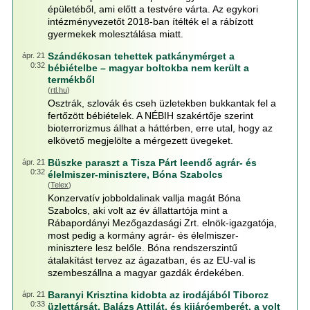
épületéből, ami előtt a testvére várta. Az egykori
intézményvezetőt 2018-ban ítélték el a rábízott
gyermekek molesztálása miatt.
Szándékosan tehettek patkánymérget a
ápr. 21
0:32
bébiételbe – magyar boltokba nem került a
termékből
(
rtl.hu
)
Osztrák, szlovák és cseh üzletekben bukkantak fel a
fertőzött bébiételek. A NÉBIH szakértője szerint
bioterrorizmus állhat a háttérben, erre utal, hogy az
elkövető megjelölte a mérgezett üvegeket.
Büszke paraszt a Tisza Párt leendő agrár- és
ápr. 21
0:32
élelmiszer-minisztere, Bóna Szabolcs
(
Telex
)
Konzervatív jobboldalinak vallja magát Bóna
Szabolcs, aki volt az év állattartója mint a
Rábapordányi Mezőgazdasági Zrt. elnök-igazgatója,
most pedig a kormány agrár- és élelmiszer-
minisztere lesz belőle. Bóna rendszerszintű
átalakítást tervez az ágazatban, és az EU-val is
szembeszállna a magyar gazdák érdekében.
Baranyi Krisztina kidobta az irodájából Tiborcz
ápr. 21
0:33
üzlettársát, Balázs Attilát, és kijáróemberét, a volt