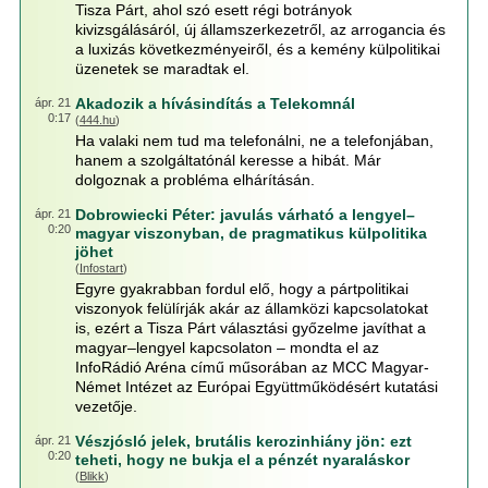
Tisza Párt, ahol szó esett régi botrányok
kivizsgálásáról, új államszerkezetről, az arrogancia és
a luxizás következményeiről, és a kemény külpolitikai
üzenetek se maradtak el.
Akadozik a hívásindítás a Telekomnál
ápr. 21
0:17
(
444.hu
)
Ha valaki nem tud ma telefonálni, ne a telefonjában,
hanem a szolgáltatónál keresse a hibát. Már
dolgoznak a probléma elhárításán.
Dobrowiecki Péter: javulás várható a lengyel–
ápr. 21
0:20
magyar viszonyban, de pragmatikus külpolitika
jöhet
(
Infostart
)
Egyre gyakrabban fordul elő, hogy a pártpolitikai
viszonyok felülírják akár az államközi kapcsolatokat
is, ezért a Tisza Párt választási győzelme javíthat a
magyar–lengyel kapcsolaton – mondta el az
InfoRádió Aréna című műsorában az MCC Magyar-
Német Intézet az Európai Együttműködésért kutatási
vezetője.
Vészjósló jelek, brutális kerozinhiány jön: ezt
ápr. 21
0:20
teheti, hogy ne bukja el a pénzét nyaraláskor
(
Blikk
)