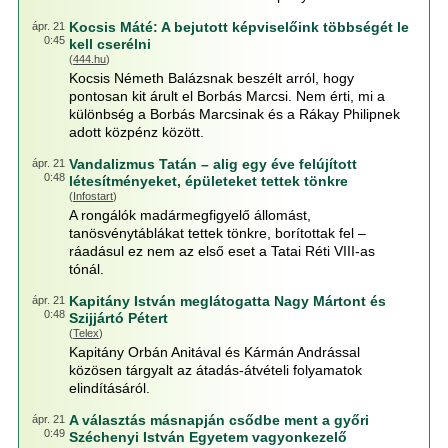
Kocsis Máté: A bejutott képviselőink többségét le
ápr. 21
0:45
kell cserélni
(
444.hu
)
Kocsis Németh Balázsnak beszélt arról, hogy
pontosan kit árult el Borbás Marcsi. Nem érti, mi a
különbség a Borbás Marcsinak és a Rákay Philipnek
adott közpénz között.
Vandalizmus Tatán – alig egy éve felújított
ápr. 21
0:48
létesítményeket, épületeket tettek tönkre
(
Infostart
)
A rongálók madármegfigyelő állomást,
tanösvénytáblákat tettek tönkre, borítottak fel –
ráadásul ez nem az első eset a Tatai Réti VIII-as
tónál.
Kapitány István meglátogatta Nagy Mártont és
ápr. 21
0:48
Szijjártó Pétert
(
Telex
)
Kapitány Orbán Anitával és Kármán Andrással
közösen tárgyalt az átadás-átvételi folyamatok
elindításáról.
A választás másnapján csődbe ment a győri
ápr. 21
0:49
Széchenyi István Egyetem vagyonkezelő