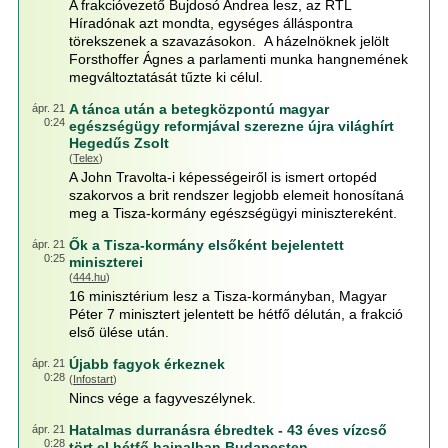
A frakcióvezető Bujdosó Andrea lesz, az RTL
Híradónak azt mondta, egységes álláspontra
törekszenek a szavazásokon. A házelnöknek jelölt
Forsthoffer Ágnes a parlamenti munka hangnemének
megváltoztatását tűzte ki célul.
A tánca után a betegközpontú magyar
ápr. 21
0:24
egészségügy reformjával szerezne újra világhírt
Hegedűs Zsolt
(
Telex
)
A John Travolta-i képességeiről is ismert ortopéd
szakorvos a brit rendszer legjobb elemeit honosítaná
meg a Tisza-kormány egészségügyi minisztereként.
Ők a Tisza-kormány elsőként bejelentett
ápr. 21
0:25
miniszterei
(
444.hu
)
16 minisztérium lesz a Tisza-kormányban, Magyar
Péter 7 minisztert jelentett be hétfő délután, a frakció
első ülése után.
Újabb fagyok érkeznek
ápr. 21
0:28
(
Infostart
)
Nincs vége a fagyveszélynek.
Hatalmas durranásra ébredtek - 43 éves vízcső
ápr. 21
0:28
tört el hétfő hajnalban Budapesten