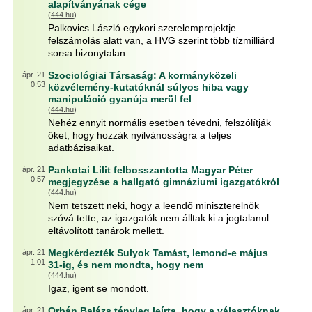
alapítványának cége
(
444.hu
)
Palkovics László egykori szerelemprojektje
felszámolás alatt van, a HVG szerint több tízmilliárd
sorsa bizonytalan.
Szociológiai Társaság: A kormányközeli
ápr. 21
0:53
közvélemény-kutatóknál súlyos hiba vagy
manipuláció gyanúja merül fel
(
444.hu
)
Nehéz ennyit normális esetben tévedni, felszólítják
őket, hogy hozzák nyilvánosságra a teljes
adatbázisaikat.
Pankotai Lilit felbosszantotta Magyar Péter
ápr. 21
0:57
megjegyzése a hallgató gimnáziumi igazgatókról
(
444.hu
)
Nem tetszett neki, hogy a leendő miniszterelnök
szóvá tette, az igazgatók nem álltak ki a jogtalanul
eltávolított tanárok mellett.
Megkérdezték Sulyok Tamást, lemond-e május
ápr. 21
1:01
31-ig, és nem mondta, hogy nem
(
444.hu
)
Igaz, igent se mondott.
Orbán Balázs tényleg leírta, hogy a választóknak
ápr. 21