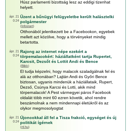
Húsz parlamenti bizottság lesz az eddigi tizenhat
helyett.
Üzent a bűnügyi felügyeletbe került halásztelki
ápr. 21
0:24
polgármester
(
Infostart
)
Otthonából jelentkezett be a Facebookon, egyebek
mellett azt közölve, hogy a törvényeket mindig
betartotta.
Rajong az internet népe ezekért a
ápr. 21
0:24
törpemalacokért: háziállatként tartja Rupertet,
Karcsit, Dezsőt és Lottit Andi és Bence
(
Blikk
)
El tudja képzelni, hogy malacok szaladgálnak fel és
alá az otthonában? Lajtán Andi és Győri Bence
biztosan, ugyanis mindenük a háziállataik, Rupert,
Dezső, Csúnya Karcsi és Lotti, akik mind
törpemalacok! A Pest vármegyei páros Facebook
oldalát több mint 60 ezren követik, ahol rendre
beszámolnak a nem mindennapi életükről és az
olykor megmosolyogtat
Újoncokkal áll fel a Tisza frakció, egységet és új
ápr. 21
0:24
politikát ígérnek
(
rtl.hu
)