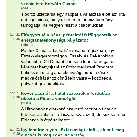
szocialista Horváth Csabát
(
444.hu
)
Tiborcz üzlettársa egy nappal a választás előtt azt írta
a dolgozóinak, hogy aki nem a Fidesz-kormányt
támogatja, ne vegyen részt a csapatukban.
Elfogyott rá a pénz, péntektől felfüggesztik az
ápr. 21
0:36
energiahatékonysági pályázatot
(
Infostart
)
Péntektől már a leghátrányosabb régiókban, így
Észak-Magyarországon, Észak- és Dél-Alföldön,
valamint a Dél-Dunántúlon sem lehet támogatási
kérelmet benyújtani az Otthonfelújítási Program
Lakossági energiahatékonysági beruházások
megvalósításához című felhívásra – közölték a
palyazat.gov.hu oldalon.
Kövér László: a fiatal szavazók elfordulása
ápr. 21
0:36
okozta a Fidesz vereségét
(
rtl.hu
)
A Híradónak nyilatkozó szakértő szerint a fiatalok
többsége valóban a Tiszára szavazott, de sok korábbi
Fideszes is átpártolhatott.
Így lehetne olyan köztársasági elnök, akinek még
ápr. 21
0:36
a nevét is megjegyzi az ország