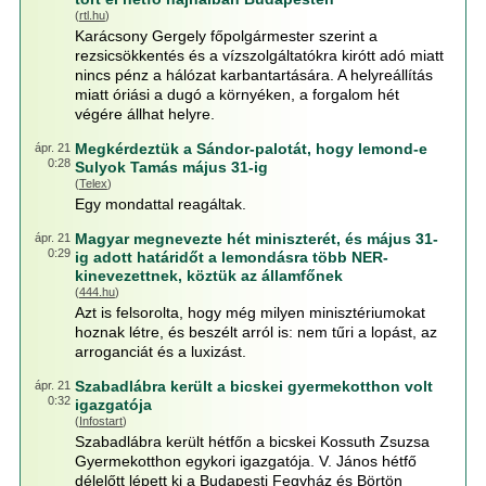
(
rtl.hu
)
Karácsony Gergely főpolgármester szerint a
rezsicsökkentés és a vízszolgáltatókra kirótt adó miatt
nincs pénz a hálózat karbantartására. A helyreállítás
miatt óriási a dugó a környéken, a forgalom hét
végére állhat helyre.
Megkérdeztük a Sándor-palotát, hogy lemond-e
ápr. 21
0:28
Sulyok Tamás május 31-ig
(
Telex
)
Egy mondattal reagáltak.
Magyar megnevezte hét miniszterét, és május 31-
ápr. 21
0:29
ig adott határidőt a lemondásra több NER-
kinevezettnek, köztük az államfőnek
(
444.hu
)
Azt is felsorolta, hogy még milyen minisztériumokat
hoznak létre, és beszélt arról is: nem tűri a lopást, az
arroganciát és a luxizást.
Szabadlábra került a bicskei gyermekotthon volt
ápr. 21
0:32
igazgatója
(
Infostart
)
Szabadlábra került hétfőn a bicskei Kossuth Zsuzsa
Gyermekotthon egykori igazgatója. V. János hétfő
délelőtt lépett ki a Budapesti Fegyház és Börtön