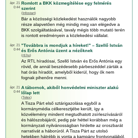
Romlott a BKK közmegítélése egy felmérés
ápr. 21
0:44
szerint
(
Infostart
)
Bár a közösségi közlekedést használók nagyobb
része alapvetően még mindig meg van elégedve a
BKK szolgáltatásával, tavaly mégis több mutató terén
is rontott eredményein a közlekedési vállalat.
"Továbbra is mondjuk a híreket!" – Szellő István
ápr. 21
0:44
és Erős Antónia üzent a nézőknek
(
rtl.hu
)
Az RTL híradósai, Szellő István és Erős Antónia egy
rövid, de annál beszédesebb párbeszéddel zárták a
hat órás híradót, amelyből kiderül, hogy ők nem
fognak pihenőre menni.
A tábornok, akiből honvédelmi miniszter alakú
ápr. 21
0:44
lőlap lett
(
Telex
)
A Tisza Párt első sztárigazolása egyből a
kormánymédia célkeresztjébe került, így a
közvélemény mindent megtudhatott zsírleszívásáról
és hálószobájáról, pedig pár héttel korábban még a
kormányzati nyilvánosságban hirdette az oroszbarát
narratívát a háborúról. A Tisza Párt az utolsó
hetekben hátrébb is vonta a kampány frontvonalából.