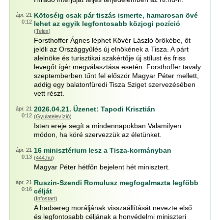
Kötcséig csak pár tiszás ismerte, hamarosan övé
ápr. 21
0:12
lehet az egyik legfontosabb közjogi pozíció
(
Telex
)
Forsthoffer Ágnes léphet Kövér László örökébe, őt
jelöli az Országgyűlés új elnökének a Tisza. A párt
alelnöke és turisztikai szakértője új stílust és friss
levegőt ígér megválasztása esetén. Forsthoffer tavaly
szeptemberben tűnt fel először Magyar Péter mellett,
addig egy balatonfüredi Tisza Sziget szervezésében
vett részt.
2026.04.21. Üzenet: Tapodi Krisztián
ápr. 21
0:12
(
Gyulatelevízió
)
Isten ereje segít a mindennapokban Valamilyen
módon, ha köré szervezzük az életünket.
16 minisztérium lesz a Tisza-kormányban
ápr. 21
0:13
(
444.hu
)
Magyar Péter hétfőn bejelent hét minisztert.
Ruszin-Szendi Romulusz megfogalmazta legfőbb
ápr. 21
0:16
célját
(
Infostart
)
A hadsereg moráljának visszaállítását nevezte első
és legfontosabb céljának a honvédelmi miniszteri