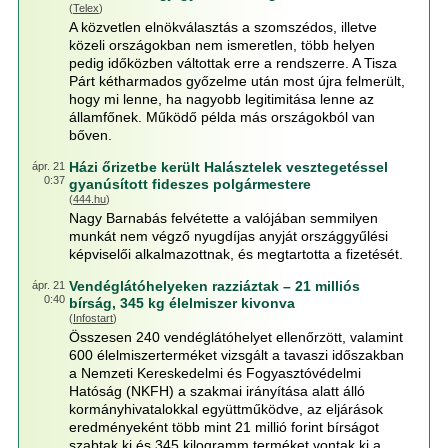
(
Telex
)
A közvetlen elnökválasztás a szomszédos, illetve
közeli országokban nem ismeretlen, több helyen
pedig időközben váltottak erre a rendszerre. A Tisza
Párt kétharmados győzelme után most újra felmerült,
hogy mi lenne, ha nagyobb legitimitása lenne az
államfőnek. Működő példa más országokból van
bőven.
Házi őrizetbe került Halásztelek vesztegetéssel
ápr. 21
0:37
gyanúsított fideszes polgármestere
(
444.hu
)
Nagy Barnabás felvétette a valójában semmilyen
munkát nem végző nyugdíjas anyját országgyűlési
képviselői alkalmazottnak, és megtartotta a fizetését.
Vendéglátóhelyeken razziáztak – 21 milliós
ápr. 21
0:40
bírság, 345 kg élelmiszer kivonva
(
Infostart
)
Összesen 240 vendéglátóhelyet ellenőrzött, valamint
600 élelmiszerterméket vizsgált a tavaszi időszakban
a Nemzeti Kereskedelmi és Fogyasztóvédelmi
Hatóság (NKFH) a szakmai irányítása alatt álló
kormányhivatalokkal együttműködve, az eljárások
eredményeként több mint 21 millió forint bírságot
szabtak ki és 345 kilogramm terméket vontak ki a