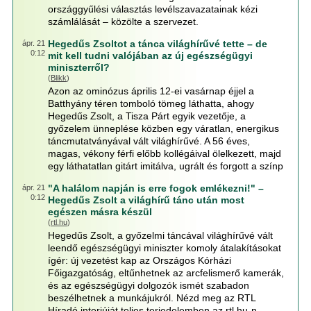
országgyűlési választás levélszavazatainak kézi
számlálását – közölte a szervezet.
Hegedűs Zsoltot a tánca világhírűvé tette – de
ápr. 21
0:12
mit kell tudni valójában az új egészségügyi
miniszterről?
(
Blikk
)
Azon az ominózus április 12-ei vasárnap éjjel a
Batthyány téren tomboló tömeg láthatta, ahogy
Hegedűs Zsolt, a Tisza Párt egyik vezetője, a
győzelem ünneplése közben egy váratlan, energikus
táncmutatványával vált világhírűvé. A 56 éves,
magas, vékony férfi előbb kollégáival ölelkezett, majd
egy láthatatlan gitárt imitálva, ugrált és forgott a színp
"A halálom napján is erre fogok emlékezni!" –
ápr. 21
0:12
Hegedűs Zsolt a világhírű tánc után most
egészen másra készül
(
rtl.hu
)
Hegedűs Zsolt, a győzelmi táncával világhírűvé vált
leendő egészségügyi miniszter komoly átalakításokat
ígér: új vezetést kap az Országos Kórházi
Főigazgatóság, eltűnhetnek az arcfelismerő kamerák,
és az egészségügyi dolgozók ismét szabadon
beszélhetnek a munkájukról. Nézd meg az RTL
Híradó interjúját teljes terjedelemben az rtl.hu-n.