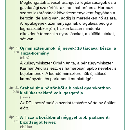
Megkongatták a vészharangot a légitársaságok és a
gazdasági szakértők: az iráni háború és a Hormuzi-
szoros lezárásának következményeként fogyóban a
kerozin, de amíg van, addig is meredeken nő az ára.
A repülőgépek üzemanyagának drágulása pedig a
legrosszabbkor jön, hiszen lassan mindenki
elkezdené tervezni a nyaralásokat, a külföldi utakat,
sőt van
Új minisztériumok, új nevek: 16 tárcával készül a
ápr. 21
0:20
Tisza-kormány
(
rtl.hu
)
A külügyminiszter Orbán Anita, a pénzügyminiszter
Kármán András lesz, és hamarosan újabb neveket is
bejelentenek. A leendő miniszterelnök új stílusú
kormányzást és parlamenti munkát ígér.
Szabadult a börtönből a bicskei gyerekotthon
ápr. 21
0:20
kisfiúkat zaklató volt igazgatója
(
Telex
)
Az RTL beszámolója szerint testvére várta az épület
előtt.
A Tisza a korábbinál néggyel több parlamenti
ápr. 21
0:21
bizottságot tervez
(
444.hu
)