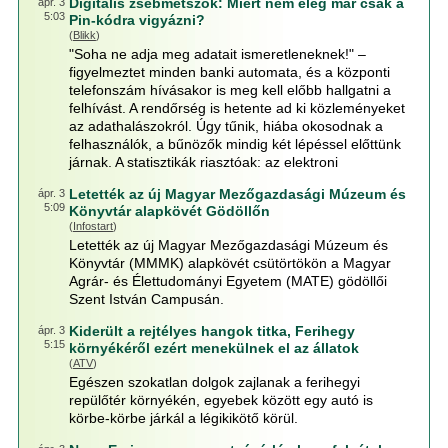
Digitális zsebmetszők: Miért nem elég már csak a
ápr. 3
5:03
Pin-kódra vigyázni?
(
Blikk
)
"Soha ne adja meg adatait ismeretleneknek!" –
figyelmeztet minden banki automata, és a központi
telefonszám hívásakor is meg kell előbb hallgatni a
felhívást. A rendőrség is hetente ad ki közleményeket
az adathalászokról. Úgy tűnik, hiába okosodnak a
felhasználók, a bűnözők mindig két lépéssel előttünk
járnak. A statisztikák riasztóak: az elektroni
Letették az új Magyar Mezőgazdasági Múzeum és
ápr. 3
5:09
Könyvtár alapkövét Gödöllőn
(
Infostart
)
Letették az új Magyar Mezőgazdasági Múzeum és
Könyvtár (MMMK) alapkövét csütörtökön a Magyar
Agrár- és Élettudományi Egyetem (MATE) gödöllői
Szent István Campusán.
Kiderült a rejtélyes hangok titka, Ferihegy
ápr. 3
5:15
környékéről ezért menekülnek el az állatok
(
ATV
)
Egészen szokatlan dolgok zajlanak a ferihegyi
repülőtér környékén, egyebek között egy autó is
körbe-körbe járkál a légikikötő körül.