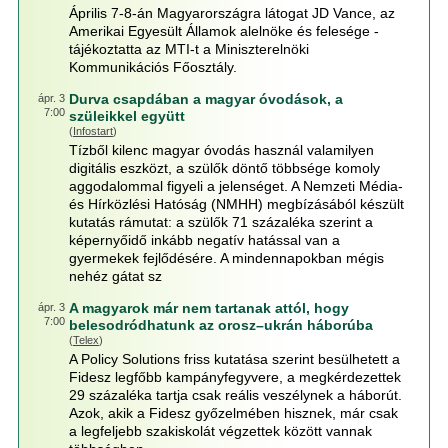
Április 7-8-án Magyarországra látogat JD Vance, az
Amerikai Egyesült Államok alelnöke és felesége -
tájékoztatta az MTI-t a Miniszterelnöki
Kommunikációs Főosztály.
Durva csapdában a magyar óvodások, a
ápr. 3
7:00
szüleikkel együtt
(
Infostart
)
Tízből kilenc magyar óvodás használ valamilyen
digitális eszközt, a szülők döntő többsége komoly
aggodalommal figyeli a jelenséget. A Nemzeti Média-
és Hírközlési Hatóság (NMHH) megbízásából készült
kutatás rámutat: a szülők 71 százaléka szerint a
képernyőidő inkább negatív hatással van a
gyermekek fejlődésére. A mindennapokban mégis
nehéz gátat sz
A magyarok már nem tartanak attól, hogy
ápr. 3
7:00
belesodródhatunk az orosz–ukrán háborúba
(
Telex
)
A Policy Solutions friss kutatása szerint besülhetett a
Fidesz legfőbb kampányfegyvere, a megkérdezettek
29 százaléka tartja csak reális veszélynek a háborút.
Azok, akik a Fidesz győzelmében hisznek, már csak
a legfeljebb szakiskolát végzettek között vannak