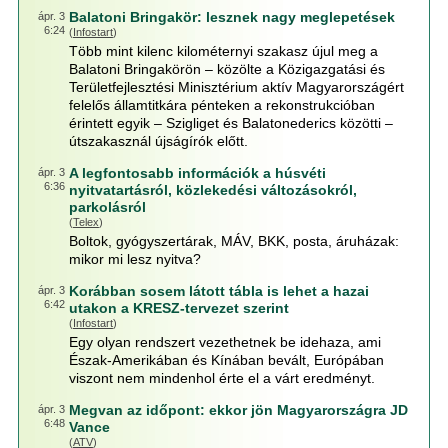
Balatoni Bringakör: lesznek nagy meglepetések
ápr. 3
6:24
(
Infostart
)
Több mint kilenc kilométernyi szakasz újul meg a
Balatoni Bringakörön – közölte a Közigazgatási és
Területfejlesztési Minisztérium aktív Magyarországért
felelős államtitkára pénteken a rekonstrukcióban
érintett egyik – Szigliget és Balatonederics közötti –
útszakasznál újságírók előtt.
A legfontosabb információk a húsvéti
ápr. 3
6:36
nyitvatartásról, közlekedési változásokról,
parkolásról
(
Telex
)
Boltok, gyógyszertárak, MÁV, BKK, posta, áruházak:
mikor mi lesz nyitva?
Korábban sosem látott tábla is lehet a hazai
ápr. 3
6:42
utakon a KRESZ-tervezet szerint
(
Infostart
)
Egy olyan rendszert vezethetnek be idehaza, ami
Észak-Amerikában és Kínában bevált, Európában
viszont nem mindenhol érte el a várt eredményt.
Megvan az időpont: ekkor jön Magyarországra JD
ápr. 3
6:48
Vance
(
ATV
)