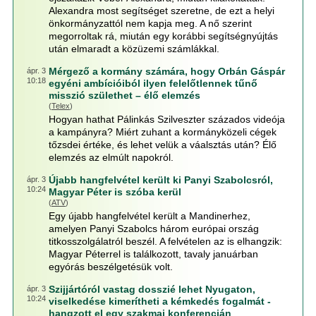
Alexandra most segítséget szeretne, de ezt a helyi
önkormányzattól nem kapja meg. A nő szerint
megorroltak rá, miután egy korábbi segítségnyújtás
után elmaradt a közüzemi számlákkal.
Mérgező a kormány számára, hogy Orbán Gáspár
ápr. 3
10:18
egyéni ambícióiból ilyen felelőtlennek tűnő
misszió születhet – élő elemzés
(
Telex
)
Hogyan hathat Pálinkás Szilveszter százados videója
a kampányra? Miért zuhant a kormányközeli cégek
tőzsdei értéke, és lehet velük a váalsztás után? Élő
elemzés az elmúlt napokról.
Újabb hangfelvétel került ki Panyi Szabolcsról,
ápr. 3
10:24
Magyar Péter is szóba kerül
(
ATV
)
Egy újabb hangfelvétel került a Mandinerhez,
amelyen Panyi Szabolcs három európai ország
titkosszolgálatról beszél. A felvételen az is elhangzik:
Magyar Péterrel is találkozott, tavaly januárban
egyórás beszélgetésük volt.
Szijjártóról vastag dosszié lehet Nyugaton,
ápr. 3
10:24
viselkedése kimerítheti a kémkedés fogalmát -
hangzott el egy szakmai konferencián