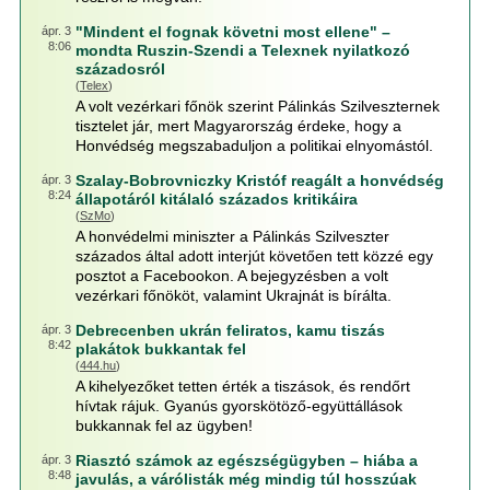
"Mindent el fognak követni most ellene" –
ápr. 3
8:06
mondta Ruszin-Szendi a Telexnek nyilatkozó
századosról
(
Telex
)
A volt vezérkari főnök szerint Pálinkás Szilveszternek
tisztelet jár, mert Magyarország érdeke, hogy a
Honvédség megszabaduljon a politikai elnyomástól.
Szalay-Bobrovniczky Kristóf reagált a honvédség
ápr. 3
8:24
állapotáról kitálaló százados kritikáira
(
SzMo
)
A honvédelmi miniszter a Pálinkás Szilveszter
százados által adott interjút követően tett közzé egy
posztot a Facebookon. A bejegyzésben a volt
vezérkari főnököt, valamint Ukrajnát is bírálta.
Debrecenben ukrán feliratos, kamu tiszás
ápr. 3
8:42
plakátok bukkantak fel
(
444.hu
)
A kihelyezőket tetten érték a tiszások, és rendőrt
hívtak rájuk. Gyanús gyorskötöző-együttállások
bukkannak fel az ügyben!
Riasztó számok az egészségügyben – hiába a
ápr. 3
8:48
javulás, a várólisták még mindig túl hosszúak