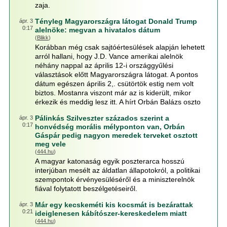
zaja.
Tényleg Magyarországra látogat Donald Trump
ápr. 3
0:17
alelnöke: megvan a hivatalos dátum
(
Blikk
)
Korábban még csak sajtóértesülések alapján lehetett
arról hallani, hogy J.D. Vance amerikai alelnök
néhány nappal az április 12-i országgyűlési
választások előtt Magyarországra látogat. A pontos
dátum egészen április 2,. csütörtök estig nem volt
biztos. Mostanra viszont már az is kiderült, mikor
érkezik és meddig lesz itt. A hírt Orbán Balázs oszto
Pálinkás Szilveszter százados szerint a
ápr. 3
0:17
honvédség morális mélyponton van, Orbán
Gáspár pedig nagyon meredek terveket osztott
meg vele
(
444.hu
)
A magyar katonaság egyik poszterarca hosszú
interjúban mesélt az áldatlan állapotokról, a politikai
szempontok érvényesüléséről és a miniszterelnök
fiával folytatott beszélgetéseiről.
Már egy kecskeméti kis kocsmát is bezárattak
ápr. 3
0:21
ideiglenesen kábítószer-kereskedelem miatt
(
444.hu
)