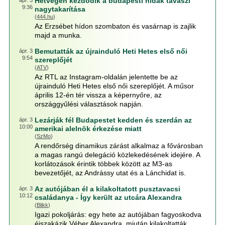
Hétvégén kezdődik a budapesti hidak tavaszi
ápr. 3
9:36
nagytakarítása
(
444.hu
)
Az Erzsébet hídon szombaton és vasárnap is zajlik
majd a munka.
Bemutatták az újrainduló Heti Hetes első női
ápr. 3
9:54
szereplőjét
(
ATV
)
Az RTL az Instagram-oldalán jelentette be az
újrainduló Heti Hetes első női szereplőjét. A műsor
április 12-én tér vissza a képernyőre, az
országgyűlési választások napján.
Lezárják fél Budapestet kedden és szerdán az
ápr. 3
10:00
amerikai alelnök érkezése miatt
(
SzMo
)
A rendőrség dinamikus zárást alkalmaz a fővárosban
a magas rangú delegáció közlekedésének idejére. A
korlátozások érintik többek között az M3-as
bevezetőjét, az Andrássy utat és a Lánchidat is.
Az autójában él a kilakoltatott pusztavacsi
ápr. 3
10:12
családanya - Így került az utcára Alexandra
(
Blikk
)
Igazi pokoljárás: egy hete az autójában fagyoskodva
éjszakázik Véber Alexandra, miután kilakoltatták.