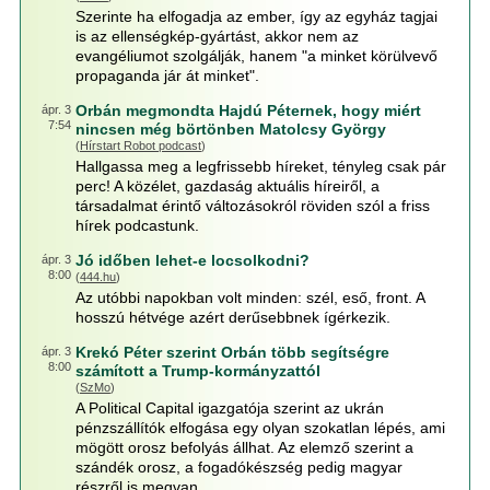
Szerinte ha elfogadja az ember, így az egyház tagjai
is az ellenségkép-gyártást, akkor nem az
evangéliumot szolgálják, hanem "a minket körülvevő
propaganda jár át minket".
Orbán megmondta Hajdú Péternek, hogy miért
ápr. 3
7:54
nincsen még börtönben Matolcsy György
(
Hírstart Robot podcast
)
Hallgassa meg a legfrissebb híreket, tényleg csak pár
perc! A közélet, gazdaság aktuális híreiről, a
társadalmat érintő változásokról röviden szól a friss
hírek podcastunk.
Jó időben lehet-e locsolkodni?
ápr. 3
8:00
(
444.hu
)
Az utóbbi napokban volt minden: szél, eső, front. A
hosszú hétvége azért derűsebbnek ígérkezik.
Krekó Péter szerint Orbán több segítségre
ápr. 3
8:00
számított a Trump-kormányzattól
(
SzMo
)
A Political Capital igazgatója szerint az ukrán
pénzszállítók elfogása egy olyan szokatlan lépés, ami
mögött orosz befolyás állhat. Az elemző szerint a
szándék orosz, a fogadókészség pedig magyar
részről is megvan.