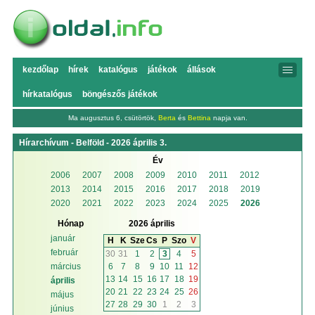
kezdőlap
hírek
katalógus
játékok
állások
hírkatalógus
böngészős játékok
Ma augusztus 6, csütörtök,
Berta
és
Bettina
napja van.
Hírarchívum - Belföld - 2026 április 3.
Év
2006
2007
2008
2009
2010
2011
2012
2013
2014
2015
2016
2017
2018
2019
2020
2021
2022
2023
2024
2025
2026
Hónap
2026 április
január
H
K
Sze
Cs
P
Szo
V
február
30
31
1
2
3
4
5
6
7
8
9
10
11
12
március
13
14
15
16
17
18
19
április
20
21
22
23
24
25
26
május
27
28
29
30
1
2
3
június