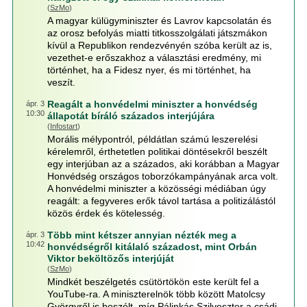
(
SzMo
)
A magyar külügyminiszter és Lavrov kapcsolatán és
az orosz befolyás miatti titkosszolgálati játszmákon
kívül a Republikon rendezvényén szóba került az is,
vezethet-e erőszakhoz a választási eredmény, mi
történhet, ha a Fidesz nyer, és mi történhet, ha
veszít.
Reagált a honvédelmi miniszter a honvédség
ápr. 3
10:30
állapotát bíráló százados interjújára
(
Infostart
)
Morális mélypontról, példátlan számú leszerelési
kérelemről, érthetetlen politikai döntésekről beszélt
egy interjúban az a százados, aki korábban a Magyar
Honvédség országos toborzókampányának arca volt.
A honvédelmi miniszter a közösségi médiában úgy
reagált: a fegyveres erők távol tartása a politizálástól
közös érdek és kötelesség.
Több mint kétszer annyian nézték meg a
ápr. 3
10:42
honvédségről kitálaló századost, mint Orbán
Viktor beköltözős interjúját
(
SzMo
)
Mindkét beszélgetés csütörtökön este került fel a
YouTube-ra. A miniszterelnök több között Matolcsy
Györgyről is beszélt, míg Pálinkás Szilveszter a csádi