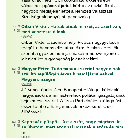
vásárolják meg? Civil koordinátorokkal és egy
választási jogásszal jártuk körbe az eszközöket a
nagyobb médiajelenléttől a Nemzeti Választási
Bizottságnak benyújtott panaszokig.
Orbán Viktor: Ha zaklatnak minket, az azért van,
ápr. 3
7:30
mert vesztésre állnak
(
SzMo
)
Orbán Viktor a szombathelyi Fidesz-nagygyűlésen
reagált a hangos ellentüntetőkre. A miniszterelnök
szerint a győztes nem jár mások rendezvényeire, a
jelenlétüket a gyengeség jelének tekinti.
Magyar Péter: Tudomásunk szerint nagyon sok
ápr. 3
7:48
szállító repülőgép érkezik harci járművekkel
Magyarországra
(
SzMo
)
JD Vance április 7-én Budapestre látogat kétoldalú
tárgyalásokra a miniszterelnök politikai igazgatójának
bejelentése szerint. A Tisza Párt elnöke a látogatást
összekötötte a harcjárművek érkezéséről szóló
állításával.
Kaposvári püspök: Azt a szót, hogy migráns, le
ápr. 3
7:48
se írhatom, mert azonnal ugranak a szóra és rám
is
(
Telex
)