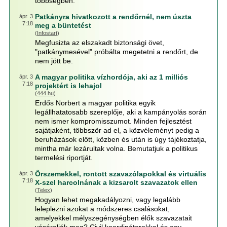
többségben.
Patkányra hivatkozott a rendőrnél, nem úszta
ápr. 3
7:18
meg a büntetést
(
Infostart
)
Megfusizta az elszakadt biztonsági övet,
"patkánymesével" próbálta megetetni a rendőrt, de
nem jött be.
A magyar politika vízhordója, aki az 1 milliós
ápr. 3
7:18
projektért is lehajol
(
444.hu
)
Erdős Norbert a magyar politika egyik
legállhatatosabb szereplője, aki a kampányolás során
nem ismer kompromisszumot. Minden fejlesztést
sajátjaként, többször ad el, a közvéleményt pedig a
beruházások előtt, közben és után is úgy tájékoztatja,
mintha már lezárultak volna. Bemutatjuk a politikus
termelési riportját.
Őrszemekkel, rontott szavazólapokkal és virtuális
ápr. 3
7:18
X-szel harcolnának a kizsarolt szavazatok ellen
(
Telex
)
Hogyan lehet megakadályozni, vagy legalább
leleplezni azokat a módszeres csalásokat,
amelyekkel mélyszegénységben élők szavazatait