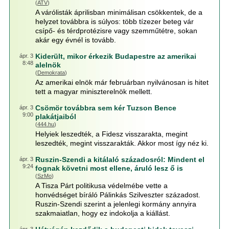
(
ATV
)
A várólisták áprilisban minimálisan csökkentek, de a
helyzet továbbra is súlyos: több tízezer beteg vár
csípő- és térdprotézisre vagy szemműtétre, sokan
akár egy évnél is tovább.
Kiderült, mikor érkezik Budapestre az amerikai
ápr. 3
8:48
alelnök
(
Demokrata
)
Az amerikai elnök már februárban nyilvánosan is hitet
tett a magyar miniszterelnök mellett.
Csömör továbbra sem kér Tuzson Bence
ápr. 3
9:00
plakátjaiból
(
444.hu
)
Helyiek leszedték, a Fidesz visszarakta, megint
leszedték, megint visszarakták. Akkor most így néz ki.
Ruszin-Szendi a kitálaló századosról: Mindent el
ápr. 3
9:24
fognak követni most ellene, áruló lesz ő is
(
SzMo
)
A Tisza Párt politikusa védelmébe vette a
honvédséget bíráló Pálinkás Szilveszter századost.
Ruszin-Szendi szerint a jelenlegi kormány annyira
szakmaiatlan, hogy ez indokolja a kiállást.