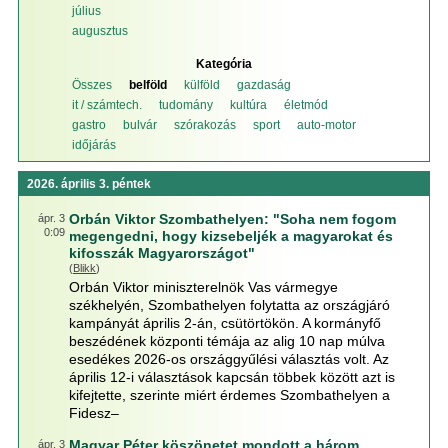
július
augusztus
Kategória
Összes
belföld
külföld
gazdaság
it / számtech.
tudomány
kultúra
életmód
gastro
bulvár
szórakozás
sport
auto-motor
időjárás
2026. április 3. péntek
Orbán Viktor Szombathelyen: "Soha nem fogom
ápr. 3
0:09
megengedni, hogy kizsebeljék a magyarokat és
kifosszák Magyarországot"
(
Blikk
)
Orbán Viktor miniszterelnök Vas vármegye
székhelyén, Szombathelyen folytatta az országjáró
kampányát április 2-án, csütörtökön. A kormányfő
beszédének központi témája az alig 10 nap múlva
esedékes 2026-os országgyűlési választás volt. Az
április 12-i választások kapcsán többek között azt is
kifejtette, szerinte miért érdemes Szombathelyen a
Fidesz–
Magyar Péter köszönetet mondott a három
ápr. 3