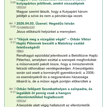
0:09
kutyapártos jelöltnek, amiért visszaléptek
(
444.hu
)
Magyar szerint látszik, hogy a Kutyapárt három
jelöltjét a szíve és nem a pénztárcája vezeti.
2026.04.03. Üzenet: Hegedűs István
ápr. 3
0:09
(
Gyulatelevízió
)
Jézus előkészíti helyünket a mennyben.
"Várjuk meg a vizsgálat végét" – Orbán Viktor
ápr. 3
0:13
Hajdú Péternek beszélt a Matolcsy család
felelősségéről
(
Blikk
)
Rendhagyó epizóddal jelentkezett a Beköltözve Hajdú
Péterhez, amelyben ezúttal a szerepek megfordultak:
a műsorvezető pakolt össze, hogy a miniszterelnök
felcsúti otthonában vendégeskedjen. A beszélgetés
során szó esett a kormányfő gyerekkoráról, a 2006-
os eseményekről és a negyvenéves házassága
titkairól is, de a műsor egyik pontján előkerültek a
Orbán fellépett Szombathelyen a színpadra, és
ápr. 3
0:13
legalább öt percig csak a hangos
ellentüntetőkkel foglalkozott
(
444.hu
)
A beszéde alatt végig hallatszott az ellentüntetők