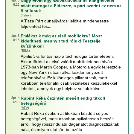
Nagy Ervin egy szavazatvásárlós hangfelvétel
ápr. 3
6:12
miatt mutogat a Fideszre, a párt szerint ez nem az
ő stílusuk
(
Telex
)
A Tisza Párt dunaújvárosi jelöltje mindenesetre
feljelentést tesz.
Emlékszik még az első mobilokra? Most
ápr. 3
6:18
kiderítheti, mennyit tud róluk! Tesztelje
kvízünkkel!
(
Blikk
)
Április 3-a fontos nap a technológia történetében.
Ekkor történt az első valódi mobiltelefonos hívás.
1973-ban Martin Cooper, a Motorola egyik fejlesztője
egy New York-i utcán állva kezdeményezett
telefonhívást. Ez különleges pillanat volt, mert
korábban telefonálni csak vezetékes készülékekkel
lehetett, amelyek egy helyhez voltak kötve.
Rubint Réka őszintén mesélt eddig titkolt
ápr. 3
6:18
betegségéről
(
ATV
)
Rubint Réka éveken át titokban küzdött súlyos
betegségével, most azonban nyilvánosan beszélt
arról, hogy rosszindulatú daganatot diagnosztizáltak
nála, és milyen utat járt be azóta.