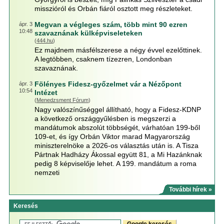
misszióról és Orbán fiáról osztott meg részleteket.
Megvan a végleges szám, több mint 90 ezren
ápr. 3
10:48
szavaznának külképviseleteken
(
444.hu
)
Ez majdnem másfélszerese a négy évvel ezelőttinek.
A legtöbben, csaknem tízezren, Londonban
szavaznának.
Fölényes Fidesz-győzelmet vár a Nézőpont
ápr. 3
10:54
Intézet
(
Menedzsment Fórum
)
Nagy valószínűséggel állítható, hogy a Fidesz-KDNP
a következő országgyűlésben is megszerzi a
mandátumok abszolút többségét, várhatóan 199-ből
109-et, és így Orbán Viktor marad Magyarország
miniszterelnöke a 2026-os választás után is. A Tisza
Pártnak Hadházy Ákossal együtt 81, a Mi Hazánknak
pedig 8 képviselője lehet. A 199. mandátum a roma
nemzeti
További hírek »
Keresés