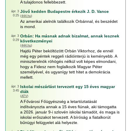
A tulajdonos fellebbezett.
Jövő kedden Budapestre érkezik J. D. Vance
ápr. 3
0:25
(
444.hu
)
Az amerikai alelnök találkozik Orbánnal, és beszédet
is mond.
Orbán: Ha másnak adnak bizalmat, annak lesznek
ápr. 3
0:29
következményei
(
444.hu
)
Hajdú Péter beköltözött Orbán Viktorhoz, de ennél
még egy péntek reggeli rádióinterjú is keményebb. A
miniszterelnök röhögés nélkül volt képes elmondani,
hogy a Fidesz nem foglalkozik Magyar Péter
személyével, és ugyanígy tett hitet a demokrácia
mellett.
Iskolai mészárlást tervezett egy 15 éves magyar
ápr. 3
3:45
diák
(
ATV
)
A Fővárosi Főügyészség a letartóztatását
indítványozta annak a 15 éves fiúnak, aki támogatta
a 2026. január 9-i szlovén iskolai támadót, és maga is
iskolai erőszakot tervezett. A bíróság a fiatalkorút
bűnügyi felügyelet alá helyezte.