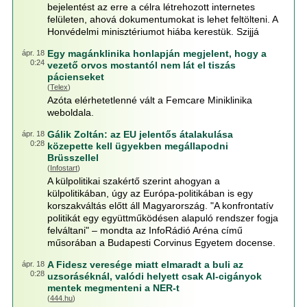
bejelentést az erre a célra létrehozott internetes
felületen, ahová dokumentumokat is lehet feltölteni. A
Honvédelmi minisztériumot hiába kerestük. Szijjá
Egy magánklinika honlapján megjelent, hogy a
ápr. 18
0:24
vezető orvos mostantól nem lát el tiszás
pácienseket
(
Telex
)
Azóta elérhetetlenné vált a Femcare Miniklinika
weboldala.
Gálik Zoltán: az EU jelentős átalakulása
ápr. 18
0:28
közepette kell ügyekben megállapodni
Brüsszellel
(
Infostart
)
A külpolitikai szakértő szerint ahogyan a
külpolitikában, úgy az Európa-politikában is egy
korszakváltás előtt áll Magyarország. "A konfrontatív
politikát egy együttműködésen alapuló rendszer fogja
felváltani" – mondta az InfoRádió Aréna című
műsorában a Budapesti Corvinus Egyetem docense.
A Fidesz veresége miatt elmaradt a buli az
ápr. 18
0:28
uzsoráséknál, valódi helyett csak AI-cigányok
mentek megmenteni a NER-t
(
444.hu
)