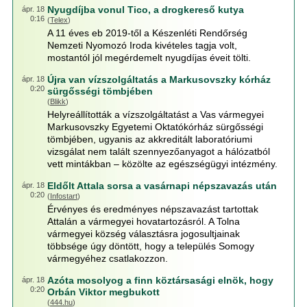
Nyugdíjba vonul Tico, a drogkereső kutya
ápr. 18
0:16
(
Telex
)
A 11 éves eb 2019-től a Készenléti Rendőrség
Nemzeti Nyomozó Iroda kivételes tagja volt,
mostantól jól megérdemelt nyugdíjas éveit tölti.
Újra van vízszolgáltatás a Markusovszky kórház
ápr. 18
0:20
sürgősségi tömbjében
(
Blikk
)
Helyreállították a vízszolgáltatást a Vas vármegyei
Markusovszky Egyetemi Oktatókórház sürgősségi
tömbjében, ugyanis az akkreditált laboratóriumi
vizsgálat nem talált szennyezőanyagot a hálózatból
vett mintákban – közölte az egészségügyi intézmény.
Eldőlt Attala sorsa a vasárnapi népszavazás után
ápr. 18
0:20
(
Infostart
)
Érvényes és eredményes népszavazást tartottak
Attalán a vármegyei hovatartozásról. A Tolna
vármegyei község választásra jogosultjainak
többsége úgy döntött, hogy a település Somogy
vármegyéhez csatlakozzon.
Azóta mosolyog a finn köztársasági elnök, hogy
ápr. 18
0:20
Orbán Viktor megbukott
(
444.hu
)