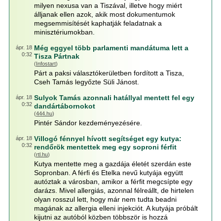
milyen nexusa van a Tiszával, illetve hogy miért
álljanak ellen azok, akik most dokumentumok
megsemmisítését kaphatják feladatnak a
minisztériumokban.
Még eggyel több parlamenti mandátuma lett a
ápr. 18
0:32
Tisza Pártnak
(
Infostart
)
Párt a paksi választókerületben fordított a Tisza,
Cseh Tamás legyőzte Süli Jánost.
Sulyok Tamás azonnali hatállyal mentett fel egy
ápr. 18
0:32
dandártábornokot
(
444.hu
)
Pintér Sándor kezdeményezésére.
Villogó fénnyel hívott segítséget egy kutya:
ápr. 18
0:32
rendőrök mentettek meg egy soproni férfit
(
rtl.hu
)
Kutya mentette meg a gazdája életét szerdán este
Sopronban. A férfi és Etelka nevű kutyája együtt
autóztak a városban, amikor a férfit megcsípte egy
darázs. Mivel allergiás, azonnal félreállt, de hirtelen
olyan rosszul lett, hogy már nem tudta beadni
magának az allergia elleni injekciót. A kutyája próbált
kijutni az autóból közben többször is hozzá