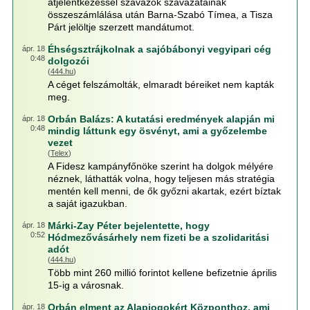
átjelentkezéssel szavazók szavazatainak
összeszámlálása után Barna-Szabó Tímea, a Tisza
Párt jelöltje szerzett mandátumot.
Éhségsztrájkolnak a sajóbábonyi vegyipari cég
ápr. 18
0:48
dolgozói
(
444.hu
)
A céget felszámolták, elmaradt béreiket nem kapták
meg.
Orbán Balázs: A kutatási eredmények alapján mi
ápr. 18
0:48
mindig láttunk egy ösvényt, ami a győzelembe
vezet
(
Telex
)
A Fidesz kampányfőnöke szerint ha dolgok mélyére
néznek, láthatták volna, hogy teljesen más stratégia
mentén kell menni, de ők győzni akartak, ezért bíztak
a saját igazukban.
Márki-Zay Péter bejelentette, hogy
ápr. 18
0:52
Hódmezővásárhely nem fizeti be a szolidaritási
adót
(
444.hu
)
Több mint 260 millió forintot kellene befizetnie április
15-ig a városnak.
Orbán elment az Alapjogokért Központhoz, ami
ápr. 18