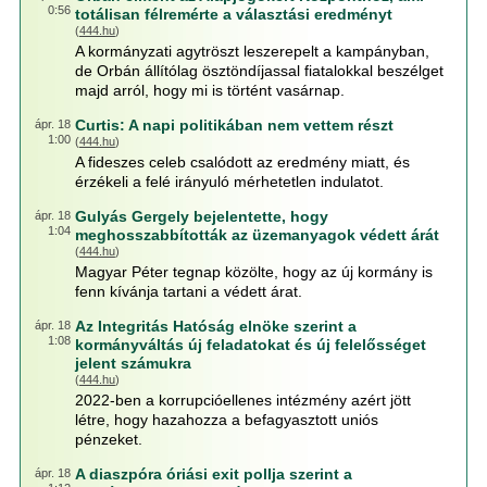
0:56
totálisan félremérte a választási eredményt
(
444.hu
)
A kormányzati agytröszt leszerepelt a kampányban,
de Orbán állítólag ösztöndíjassal fiatalokkal beszélget
majd arról, hogy mi is történt vasárnap.
Curtis: A napi politikában nem vettem részt
ápr. 18
1:00
(
444.hu
)
A fideszes celeb csalódott az eredmény miatt, és
érzékeli a felé irányuló mérhetetlen indulatot.
Gulyás Gergely bejelentette, hogy
ápr. 18
1:04
meghosszabbították az üzemanyagok védett árát
(
444.hu
)
Magyar Péter tegnap közölte, hogy az új kormány is
fenn kívánja tartani a védett árat.
Az Integritás Hatóság elnöke szerint a
ápr. 18
1:08
kormányváltás új feladatokat és új felelősséget
jelent számukra
(
444.hu
)
2022-ben a korrupcióellenes intézmény azért jött
létre, hogy hazahozza a befagyasztott uniós
pénzeket.
A diaszpóra óriási exit pollja szerint a
ápr. 18