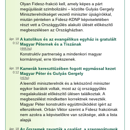
Olyan Fidesz-frakció kell, amely képes a párt
megújulását szimbolizálni – közölte Gulyás Gergely
Miniszterelnökséget vezető miniszter újságírókkal,
miután pénteken a Fidesz-KDNP képviseletében
részt vett a Országgyűlés alakuló ülését előkészítő
megbeszélésen az Országházban.
A katolikus és az evangélikus egyház is gratulált
ápr. 18
0:12
Magyar Péternek és a Tiszának
(
444.hu
)
Konstruktív partnerség a mindenkori magyar
kormánnyal, erre törekszenek.
Kamerák kereszttüzében fogott egymással kezet
ápr. 18
0:12
Magyar Péter és Gulyás Gergely
(
rtl.hu
)
A leendő miniszterelnök és a leköszönő miniszter
egykor barátok voltak, most az új országgyűlés
megalakulását előkészítő ülésen találkoztak. A
megbeszélést mindketten korrektnek nevezték.
Magyar Péter konstruktív együttműködést ígért az
ellenzéknek. Orbán Viktor szerint a Fidesz frakciónak
nem azokra a képviselőkre van szüksége, akik a lista
alapjá
Az őrszemek zavarták a csalást, a szegregátumok
ápr. 18