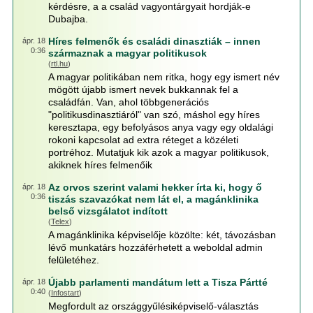
kérdésre, a a család vagyontárgyait hordják-e
Dubajba.
Híres felmenők és családi dinasztiák – innen
ápr. 18
0:36
származnak a magyar politikusok
(
rtl.hu
)
A magyar politikában nem ritka, hogy egy ismert név
mögött újabb ismert nevek bukkannak fel a
családfán. Van, ahol többgenerációs
"politikusdinasztiáról" van szó, máshol egy híres
keresztapa, egy befolyásos anya vagy egy oldalági
rokoni kapcsolat ad extra réteget a közéleti
portréhoz. Mutatjuk kik azok a magyar politikusok,
akiknek híres felmenőik
Az orvos szerint valami hekker írta ki, hogy ő
ápr. 18
0:36
tiszás szavazókat nem lát el, a magánklinika
belső vizsgálatot indított
(
Telex
)
A magánklinika képviselője közölte: két, távozásban
lévő munkatárs hozzáférhetett a weboldal admin
felületéhez.
Újabb parlamenti mandátum lett a Tisza Pártté
ápr. 18
0:40
(
Infostart
)
Megfordult az országgyűlésiképviselő-választás