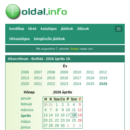
kezdőlap
hírek
katalógus
játékok
állások
hírkatalógus
böngészős játékok
Ma augusztus 7, péntek,
Ibolya
napja van.
Hírarchívum - Belföld - 2026 április 18.
Év
2006
2007
2008
2009
2010
2011
2012
2013
2014
2015
2016
2017
2018
2019
2020
2021
2022
2023
2024
2025
2026
Hónap
2026 április
január
H
K
Sze
Cs
P
Szo
V
február
30
31
1
2
3
4
5
6
7
8
9
10
11
12
március
13
14
15
16
17
18
19
április
20
21
22
23
24
25
26
május
27
28
29
30
1
2
3
június