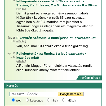
1:12
külképviseleti szavazók 90%-a szavazott a
Tiszára, 7 a Fideszre, 2 a Mi Hazánkra és 0 a DK-ra
(
444.hu
)
De mit jelent ez a végeredmény szempontjából?
Hiába tűnik kevésnek a szűk 85 ezer szavazat,
egyéniben akár 2-4 mandátumot jelenthet a
Tiszának, hogy az idegenben élő magyarok elsöprő
többsége őket támogatja.
Elkezdték számolni a külképviseleti szavazatokat
ápr. 18
1:16
(
444.hu
)
Van, ahol már 100 százalékos a feldolgozottság.
Feljelentették az Rmdsz-t a levélszavazatok
ápr. 18
1:20
kezelése miatt
(
444.hu
)
A Román-Magyar Fórum elnöke a választás rendje
elleni bűncselekmény miatt tett felejlentést.
További hírek »
Keresés
web
katalógus
hírek
játékok