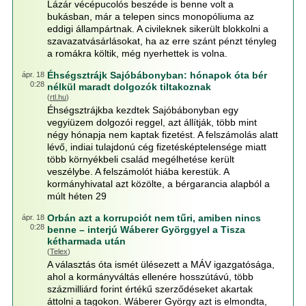
Lázár vécépucolós beszéde is benne volt a
bukásban, már a telepen sincs monopóliuma az
eddigi állampártnak. A civileknek sikerült blokkolni a
szavazatvásárlásokat, ha az erre szánt pénzt tényleg
a romákra költik, még nyerhettek is volna.
Éhségsztrájk Sajóbábonyban: hónapok óta bér
ápr. 18
0:28
nélkül maradt dolgozók tiltakoznak
(
rtl.hu
)
Éhségsztrájkba kezdtek Sajóbábonyban egy
vegyiüzem dolgozói reggel, azt állítják, több mint
négy hónapja nem kaptak fizetést. A felszámolás alatt
lévő, indiai tulajdonú cég fizetésképtelensége miatt
több környékbeli család megélhetése került
veszélybe. A felszámolót hiába kerestük. A
kormányhivatal azt közölte, a bérgarancia alapból a
múlt héten 29
Orbán azt a korrupciót nem tűri, amiben nincs
ápr. 18
0:28
benne – interjú Wáberer Györggyel a Tisza
kétharmada után
(
Telex
)
A választás óta ismét ülésezett a MÁV igazgatósága,
ahol a kormányváltás ellenére hosszútávú, több
százmilliárd forint értékű szerződéseket akartak
áttolni a tagokon. Wáberer György azt is elmondta,