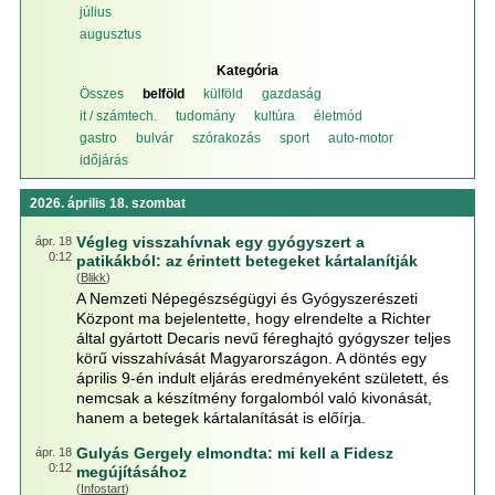
július
augusztus
Kategória
Összes
belföld
külföld
gazdaság
it / számtech.
tudomány
kultúra
életmód
gastro
bulvár
szórakozás
sport
auto-motor
időjárás
2026. április 18. szombat
Végleg visszahívnak egy gyógyszert a
ápr. 18
0:12
patikákból: az érintett betegeket kártalanítják
(
Blikk
)
A Nemzeti Népegészségügyi és Gyógyszerészeti
Központ ma bejelentette, hogy elrendelte a Richter
által gyártott Decaris nevű féreghajtó gyógyszer teljes
körű visszahívását Magyarországon. A döntés egy
április 9-én indult eljárás eredményeként született, és
nemcsak a készítmény forgalomból való kivonását,
hanem a betegek kártalanítását is előírja.
Gulyás Gergely elmondta: mi kell a Fidesz
ápr. 18
0:12
megújításához
(
Infostart
)