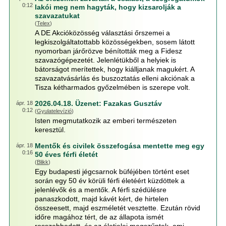
0:12
lakói meg nem hagyták, hogy kizsarolják a
szavazatukat
(
Telex
)
A DE Akcióközösség választási őrszemei a
legkiszolgáltatottabb közösségekben, sosem látott
nyomorban járőrözve bénították meg a Fidesz
szavazógépezetét. Jelenlétükből a helyiek is
bátorságot merítettek, hogy kiálljanak magukért. A
szavazatvásárlás és buszoztatás elleni akciónak a
Tisza kétharmados győzelmében is szerepe volt.
2026.04.18. Üzenet: Fazakas Gusztáv
ápr. 18
0:12
(
Gyulatelevízió
)
Isten megmutatkozik az emberi természeten
keresztül.
Mentők és civilek összefogása mentette meg egy
ápr. 18
0:16
50 éves férfi életét
(
Blikk
)
Egy budapesti jégcsarnok büféjében történt eset
során egy 50 év körüli férfi életéért küzdöttek a
jelenlévők és a mentők. A férfi szédülésre
panaszkodott, majd kávét kért, de hirtelen
összeesett, majd eszméletét vesztette. Ezután rövid
időre magához tért, de az állapota ismét