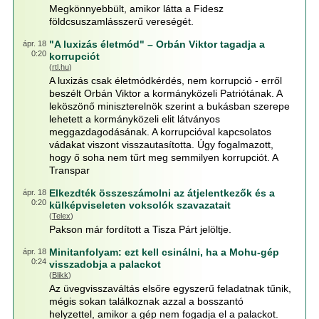
Megkönnyebbült, amikor látta a Fidesz
földcsuszamlásszerű vereségét.
"A luxizás életmód" – Orbán Viktor tagadja a
ápr. 18
0:20
korrupciót
(
rtl.hu
)
A luxizás csak életmódkérdés, nem korrupció - erről
beszélt Orbán Viktor a kormányközeli Patriótának. A
leköszönő miniszterelnök szerint a bukásban szerepe
lehetett a kormányközeli elit látványos
meggazdagodásának. A korrupcióval kapcsolatos
vádakat viszont visszautasította. Úgy fogalmazott,
hogy ő soha nem tűrt meg semmilyen korrupciót. A
Transpar
Elkezdték összeszámolni az átjelentkezők és a
ápr. 18
0:20
külképviseleten voksolók szavazatait
(
Telex
)
Pakson már fordított a Tisza Párt jelöltje.
Minitanfolyam: ezt kell csinálni, ha a Mohu-gép
ápr. 18
0:24
visszadobja a palackot
(
Blikk
)
Az üvegvisszaváltás elsőre egyszerű feladatnak tűnik,
mégis sokan találkoznak azzal a bosszantó
helyzettel, amikor a gép nem fogadja el a palackot.