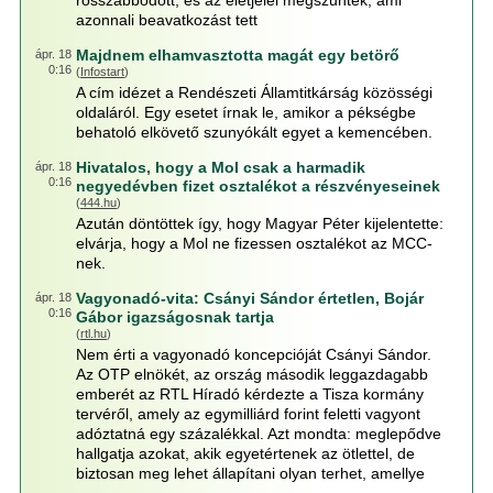
rosszabbodott, és az életjelei megszűntek, ami
azonnali beavatkozást tett
Majdnem elhamvasztotta magát egy betörő
ápr. 18
0:16
(
Infostart
)
A cím idézet a Rendészeti Államtitkárság közösségi
oldaláról. Egy esetet írnak le, amikor a pékségbe
behatoló elkövető szunyókált egyet a kemencében.
Hivatalos, hogy a Mol csak a harmadik
ápr. 18
0:16
negyedévben fizet osztalékot a részvényeseinek
(
444.hu
)
Azután döntöttek így, hogy Magyar Péter kijelentette:
elvárja, hogy a Mol ne fizessen osztalékot az MCC-
nek.
Vagyonadó-vita: Csányi Sándor értetlen, Bojár
ápr. 18
0:16
Gábor igazságosnak tartja
(
rtl.hu
)
Nem érti a vagyonadó koncepcióját Csányi Sándor.
Az OTP elnökét, az ország második leggazdagabb
emberét az RTL Híradó kérdezte a Tisza kormány
tervéről, amely az egymilliárd forint feletti vagyont
adóztatná egy százalékkal. Azt mondta: meglepődve
hallgatja azokat, akik egyetértenek az ötlettel, de
biztosan meg lehet állapítani olyan terhet, amellye