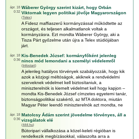
Wáberer György szerint kizárt, hogy Orbán
ápr. 18
0:32
Viktornak legyen politikai jövője Magyarországon
(
Telex
)
A Fidesz maffiaszerű kormányzással működtette az
országot, és teljesen alkalmatlanok voltak a
kormányzásra. Ezt mondta Wáberer György, aki a
Tisza Párt győzelme után újra a Telex stúdiójában
járt.
Kis-Benedek József: kormányfőként jelenleg
ápr. 18
0:36
nincs mód lemondani a személyi védelemről
(
Infostart
)
A jelenleg hatályos törvények szabályozzák, hogy kik
azok a közjogi méltóságok, akiknek a rendvédelmi
szerveknek védelmet kell biztosítaniuk, a
miniszterelnök is kiemelt védelmet kell hogy kapjon –
mondta Kis-Benedek József címzetes egyetemi tanár,
biztonságpolitikai szakértő, az MTA doktora, miután
Magyar Péter leendő miniszterelnök azt mondta, ne
Matolcsy Ádám szerint jövedelme törvényes, áll a
ápr. 18
0:36
vizsgálatok elé
(
444.hu
)
Bútoripari vállalkozása a közel-keleti régióban is
rendelkezik megbízásokkal, válaszolta arra a