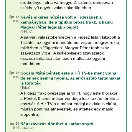
eredménye Tolna vármegye 2. számú, dombóvári
székhelyű egyéni választókerületében.
Kevés sikeres húzása volt a Fidesznek a
ápr. 18
0:40
kampányban, de a tipikus orosz trükk, a kamu
Magyar Péter legalább bejött
(
444.hu
)
A sárvári választókerületben a Fidesz listán kikapott a
Tiszától, az egyéni mandátumot viszont megszerezte,
miközben a "független" Magyar Péter több száz
szavazatot vitt el. A külképviseleti szavazatok
összeszámlálása után ezen múlhat az egyéni
mandátum.
Kocsis Máté péntek este a Hír TV-be ment volna,
ápr. 18
0:40
de ennek semmi nyoma, az erről szóló tartalmakat
is törölték
(
Telex
)
A Fidesz frakcióvezetője arról írt, hogy este 8 órakor
a Péntek 8 című műsor vendége lesz, aztán törölte a
posztját. A Hír TV-n a műsor eddigi aloldala is eltűnt,
miután pont ma átnevezték, és áttették egy másik
időpontra.
Népszavazás dönthet a karácsonyról
ápr. 18
0:44
(
Infostart
)