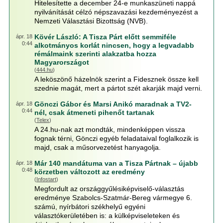
Hitelesítette a december 24-e munkaszüneti nappá
nyilvánítását célzó népszavazási kezdeményezést a
Nemzeti Választási Bizottság (NVB).
Kövér László: A Tisza Párt előtt semmiféle
ápr. 18
0:44
alkotmányos korlát nincsen, hogy a legvadabb
rémálmaink szerinti alakzatba hozza
Magyarországot
(
444.hu
)
A leköszönő házelnök szerint a Fidesznek össze kell
szednie magát, mert a pártot szét akarják majd verni.
Gönczi Gábor és Marsi Anikó maradnak a TV2-
ápr. 18
0:44
nél, csak átmeneti pihenőt tartanak
(
Telex
)
A 24.hu-nak azt mondták, mindenképpen vissza
fognak térni, Gönczi egyéb feladataival foglalkozik is
majd, csak a műsorvezetést hanyagolja.
Már 140 mandátuma van a Tisza Pártnak – újabb
ápr. 18
0:48
körzetben változott az eredmény
(
Infostart
)
Megfordult az országgyűlésiképviselő-választás
eredménye Szabolcs-Szatmár-Bereg vármegye 6.
számú, nyírbátori székhelyű egyéni
választókerületében is: a külképviseleteken és