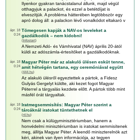
Ilyenkor gyakran tanácstalanul állunk, majd végül
otthagyjuk a palackot, és ezzel a betétdíjat is
elveszítjük. A probléma hátterében legtöbbször egy
apró dolog áll: a palackon lévő vonalkódot eltakaró v
Tömegesen kapják a NAV-os leveleket a
ápr. 18
0:24
gazdálkodók – nem kidobni!
(
Infostart
)
A Nemzeti Adó- és Vámhivatal (NAV) április 20-ától
küldi az adószámla-értesítőket a gazdálkodóknak.
Magyar Péter már az alakuló ülésen esküt tenne,
ápr. 18
0:24
amit hétvégén tartana, egy ceremóniával együtt
(
444.hu
)
Az alakuló ülésről egyeztettek a pártok, a Fidesz
Gulyás Gergelyt küldte, aki kezet fogot Magyar
Péterrel a tárgyalás kezdete előtt. A pártok több mint
másfél órát tárgyaltak.
Iratmegsemmisítés: Magyar Péter szerint a
ápr. 18
0:24
tárcáknál iratokat tüntethetnek el
(
rtl.hu
)
Nem csak a külügyminisztériumban, hanem a
honvédelmi minisztériumban is iratokat semmisítenek
meg, állítja Magyar Péter. A leendő miniszterelnök azt
kéri, akinek van ilyen információja, az tegyen