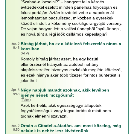
"Szabad-e locsolni?" – hangzott fel a kérdés
évtizedekkel ezelőtt minden panelház folyosóján és
falusi portáján. Aztán kezdetét vette a napokon át
lemoshatatlan pacsuliszag, miközben a gyerekek
között elindult a kőkemény csokifigura-gyűjtő verseny.
De vajon hogyan lett a vallási ünnepből "nyúl-ünnep",
és hová tűnt a régi idők csillámos képeslapja?
Bírság járhat, ha ez a kötelező felszerelés nincs a
ápr. 6
9:48
kocsiban
(
ATV
)
Komoly bírság járhat azért, ha egy közúti
ellenőrzésnél hiányzik az autóból néhány
alapfelszerelés: bizonyos eszközök megléte kötelező,
és ezek hiánya akár több tízezer forintos büntetést is
jelenthet.
Négy napjuk maradt azoknak, akik levélben
ápr. 6
9:48
igényelnének mozgóurnát
(
Telex
)
Azok kérhetik, akik egészségügyi állapotuk,
fogyatékosságuk vagy fogva tartásuk miatt nem
tudnak elmenni szavazni.
Orbán a Citadella-átadón: ami most közeleg, még
ápr. 6
9:50
nekünk is nehéz lesz kivédenünk