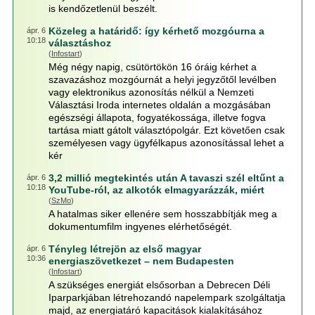
is kendőzetlenül beszélt.
Közeleg a határidő: így kérhető mozgóurna a
ápr. 6
10:18
választáshoz
(
Infostart
)
Még négy napig, csütörtökön 16 óráig kérhet a
szavazáshoz mozgóurnát a helyi jegyzőtől levélben
vagy elektronikus azonosítás nélkül a Nemzeti
Választási Iroda internetes oldalán a mozgásában
egészségi állapota, fogyatékossága, illetve fogva
tartása miatt gátolt választópolgár. Ezt követően csak
személyesen vagy ügyfélkapus azonosítással lehet a
kér
3,2 millió megtekintés után A tavaszi szél eltűnt a
ápr. 6
10:18
YouTube-ról, az alkotók elmagyarázzák, miért
(
SzMo
)
A hatalmas siker ellenére sem hosszabbítják meg a
dokumentumfilm ingyenes elérhetőségét.
Tényleg létrejön az első magyar
ápr. 6
10:36
energiaszövetkezet – nem Budapesten
(
Infostart
)
A szükséges energiát elsősorban a Debrecen Déli
Iparparkjában létrehozandó napelempark szolgáltatja
majd, az energiatáró kapacitások kialakításához