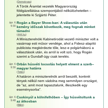
(
Demokrata
)
A Török Áramlat vezeték Magyarország
földgázellátása szempontjából nélkülözhetetlen –
jelentette ki Szijjártó Péter.
Rogán a Bayer Show-ban: A választás után
ápr. 6
9:30
kemény időszak következik, meg fognak minket
támadni
(
444.hu
)
A Miniszterelnöki Kabinetirodát vezető miniszter volt a
vasárnap esti műsor vendége, ahol a Fidesz-alapító
publicista megkérdezte tőle, lesz-e polgárháború a
választások után, és arról is volt szó, hogy Rogán
szerint a Gundalf-ügy csak terelés.
Orbán húsvéti locsolás helyett elment a szerb–
ápr. 6
9:30
magyar határra
(
Telex
)
A határon a miniszterelnök arról beszélt, konkrét
tények nélkül nem vádolna meg semmilyen országot,
de "az, amit most tapasztalunk, illeszkedik egy
eseménysorba".
Csokinyúl a kölnifelhöben – Így húsvétoltunk a
ápr. 6
9:48
az átkosban
(
Blikk
)