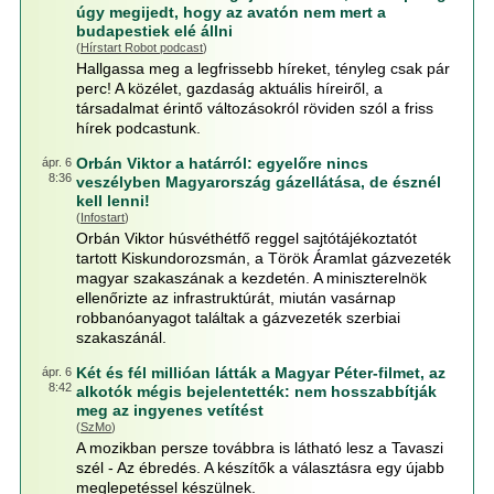
úgy megijedt, hogy az avatón nem mert a
budapestiek elé állni
(
Hírstart Robot podcast
)
Hallgassa meg a legfrissebb híreket, tényleg csak pár
perc! A közélet, gazdaság aktuális híreiről, a
társadalmat érintő változásokról röviden szól a friss
hírek podcastunk.
Orbán Viktor a határról: egyelőre nincs
ápr. 6
8:36
veszélyben Magyarország gázellátása, de észnél
kell lenni!
(
Infostart
)
Orbán Viktor húsvéthétfő reggel sajtótájékoztatót
tartott Kiskundorozsmán, a Török Áramlat gázvezeték
magyar szakaszának a kezdetén. A miniszterelnök
ellenőrizte az infrastruktúrát, miután vasárnap
robbanóanyagot találtak a gázvezeték szerbiai
szakaszánál.
Két és fél millióan látták a Magyar Péter-filmet, az
ápr. 6
8:42
alkotók mégis bejelentették: nem hosszabbítják
meg az ingyenes vetítést
(
SzMo
)
A mozikban persze továbbra is látható lesz a Tavaszi
szél - Az ébredés. A készítők a választásra egy újabb
meglepetéssel készülnek.