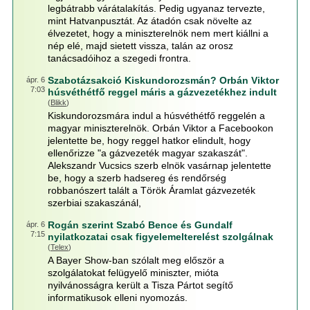
legbátrabb várátalakítás. Pedig ugyanaz tervezte,
mint Hatvanpusztát. Az átadón csak növelte az
élvezetet, hogy a miniszterelnök nem mert kiállni a
nép elé, majd sietett vissza, talán az orosz
tanácsadóihoz a szegedi frontra.
Szabotázsakció Kiskundorozsmán? Orbán Viktor
ápr. 6
7:03
húsvéthétfő reggel máris a gázvezetékhez indult
(
Blikk
)
Kiskundorozsmára indul a húsvéthétfő reggelén a
magyar miniszterelnök. Orbán Viktor a Facebookon
jelentette be, hogy reggel hatkor elindult, hogy
ellenőrizze "a gázvezeték magyar szakaszát".
Alekszandr Vucsics szerb elnök vasárnap jelentette
be, hogy a szerb hadsereg és rendőrség
robbanószert talált a Török Áramlat gázvezeték
szerbiai szakaszánál,
Rogán szerint Szabó Bence és Gundalf
ápr. 6
7:15
nyilatkozatai csak figyelemelterelést szolgálnak
(
Telex
)
A Bayer Show-ban szólalt meg először a
szolgálatokat felügyelő miniszter, mióta
nyilvánosságra került a Tisza Pártot segítő
informatikusok elleni nyomozás.