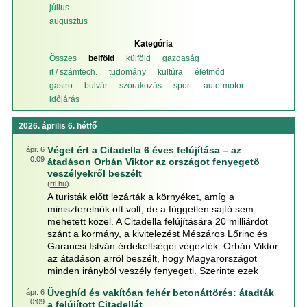
július
augusztus
Kategória
Összes
belföld
külföld
gazdaság
it / számtech.
tudomány
kultúra
életmód
gastro
bulvár
szórakozás
sport
auto-motor
időjárás
2026. április 6. hétfő
Véget ért a Citadella 6 éves felújítása – az
ápr. 6
0:09
átadáson Orbán Viktor az országot fenyegető
veszélyekről beszélt
(
rtl.hu
)
A turisták előtt lezárták a környéket, amíg a
miniszterelnök ott volt, de a független sajtó sem
mehetett közel. A Citadella felújítására 20 milliárdot
szánt a kormány, a kivitelezést Mészáros Lőrinc és
Garancsi István érdekeltségei végezték. Orbán Viktor
az átadáson arról beszélt, hogy Magyarországot
minden irányból veszély fenyegeti. Szerinte ezek
Üveghíd és vakítóan fehér betonáttörés: átadták
ápr. 6
0:09
a felújított Citadellát