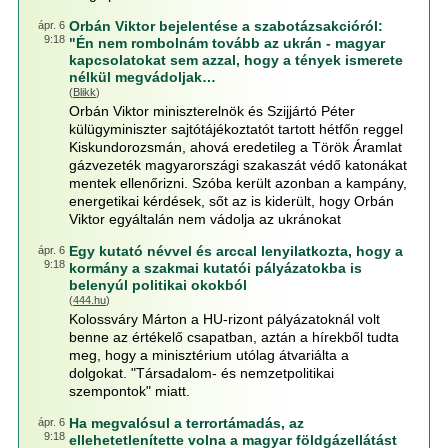
Orbán Viktor bejelentése a szabotázsakcióról:
ápr. 6
9:18
"Én nem rombolnám tovább az ukrán - magyar
kapcsolatokat sem azzal, hogy a tények ismerete
nélkül megvádoljak…
(
Blikk
)
Orbán Viktor miniszterelnök és Szijjártó Péter
külügyminiszter sajtótájékoztatót tartott hétfőn reggel
Kiskundorozsmán, ahová eredetileg a Török Áramlat
gázvezeték magyarországi szakaszát védő katonákat
mentek ellenőrizni. Szóba került azonban a kampány,
energetikai kérdések, sőt az is kiderült, hogy Orbán
Viktor egyáltalán nem vádolja az ukránokat
Egy kutató névvel és arccal lenyilatkozta, hogy a
ápr. 6
9:18
kormány a szakmai kutatói pályázatokba is
belenyúl politikai okokból
(
444.hu
)
Kolossváry Márton a HU-rizont pályázatoknál volt
benne az értékelő csapatban, aztán a hírekből tudta
meg, hogy a minisztérium utólag átvariálta a
dolgokat. "Társadalom- és nemzetpolitikai
szempontok" miatt.
Ha megvalósul a terrortámadás, az
ápr. 6
9:18
ellehetetlenítette volna a magyar földgázellátást