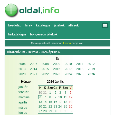
kezdőlap
hírek
katalógus
játékok
állások
hírkatalógus
böngészős játékok
Ma augusztus 8, szombat,
László
napja van.
Hírarchívum - Belföld - 2026 április 6.
Év
2006
2007
2008
2009
2010
2011
2012
2013
2014
2015
2016
2017
2018
2019
2020
2021
2022
2023
2024
2025
2026
Hónap
2026 április
január
H
K
Sze
Cs
P
Szo
V
február
30
31
1
2
3
4
5
6
7
8
9
10
11
12
március
13
14
15
16
17
18
19
április
20
21
22
23
24
25
26
május
27
28
29
30
1
2
3
június