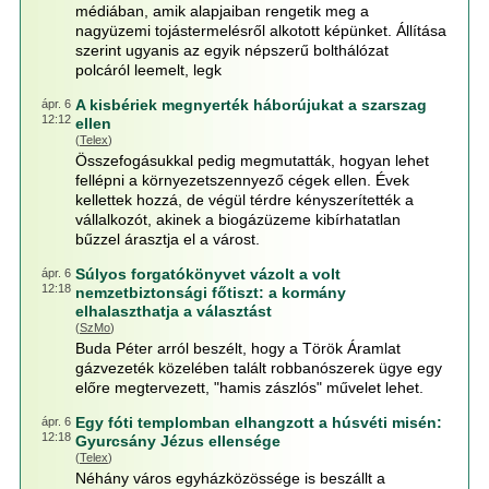
médiában, amik alapjaiban rengetik meg a
nagyüzemi tojástermelésről alkotott képünket. Állítása
szerint ugyanis az egyik népszerű bolthálózat
polcáról leemelt, legk
A kisbériek megnyerték háborújukat a szarszag
ápr. 6
12:12
ellen
(
Telex
)
Összefogásukkal pedig megmutatták, hogyan lehet
fellépni a környezetszennyező cégek ellen. Évek
kellettek hozzá, de végül térdre kényszerítették a
vállalkozót, akinek a biogázüzeme kibírhatatlan
bűzzel árasztja el a várost.
Súlyos forgatókönyvet vázolt a volt
ápr. 6
12:18
nemzetbiztonsági főtiszt: a kormány
elhalaszthatja a választást
(
SzMo
)
Buda Péter arról beszélt, hogy a Török Áramlat
gázvezeték közelében talált robbanószerek ügye egy
előre megtervezett, "hamis zászlós" művelet lehet.
Egy fóti templomban elhangzott a húsvéti misén:
ápr. 6
12:18
Gyurcsány Jézus ellensége
(
Telex
)
Néhány város egyházközössége is beszállt a