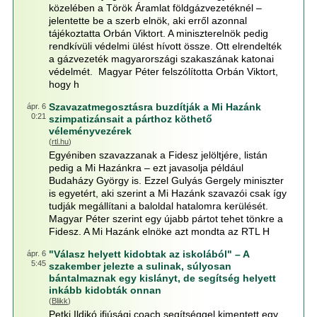
közelében a Török Áramlat földgázvezetéknél –
jelentette be a szerb elnök, aki erről azonnal
tájékoztatta Orbán Viktort. A miniszterelnök pedig
rendkívüli védelmi ülést hívott össze. Ott elrendelték
a gázvezeték magyarországi szakaszának katonai
védelmét. Magyar Péter felszólította Orbán Viktort,
hogy h
Szavazatmegosztásra buzdítják a Mi Hazánk
ápr. 6
0:21
szimpatizánsait a párthoz köthető
véleményvezérek
(
rtl.hu
)
Egyéniben szavazzanak a Fidesz jelöltjére, listán
pedig a Mi Hazánkra – ezt javasolja például
Budaházy György is. Ezzel Gulyás Gergely miniszter
is egyetért, aki szerint a Mi Hazánk szavazói csak így
tudják megállítani a baloldal hatalomra kerülését.
Magyar Péter szerint egy újabb pártot tehet tönkre a
Fidesz. A Mi Hazánk elnöke azt mondta az RTL H
"Válasz helyett kidobtak az iskolából" – A
ápr. 6
5:45
szakember jelezte a sulinak, súlyosan
bántalmaznak egy kislányt, de segítség helyett
inkább kidobták onnan
(
Blikk
)
Petki Ildikó ifjúsági coach segítséggel kimentett egy