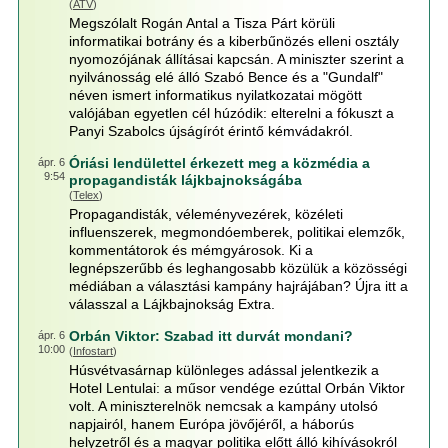
(
ATV
)
Megszólalt Rogán Antal a Tisza Párt körüli
informatikai botrány és a kiberbűnözés elleni osztály
nyomozójának állításai kapcsán. A miniszter szerint a
nyilvánosság elé álló Szabó Bence és a "Gundalf"
néven ismert informatikus nyilatkozatai mögött
valójában egyetlen cél húzódik: elterelni a fókuszt a
Panyi Szabolcs újságírót érintő kémvádakról.
Óriási lendülettel érkezett meg a közmédia a
ápr. 6
9:54
propagandisták lájkbajnokságába
(
Telex
)
Propagandisták, véleményvezérek, közéleti
influenszerek, megmondóemberek, politikai elemzők,
kommentátorok és mémgyárosok. Ki a
legnépszerűbb és leghangosabb közülük a közösségi
médiában a választási kampány hajrájában? Újra itt a
válasszal a Lájkbajnokság Extra.
Orbán Viktor: Szabad itt durvát mondani?
ápr. 6
10:00
(
Infostart
)
Húsvétvasárnap különleges adással jelentkezik a
Hotel Lentulai: a műsor vendége ezúttal Orbán Viktor
volt. A miniszterelnök nemcsak a kampány utolsó
napjairól, hanem Európa jövőjéről, a háborús
helyzetről és a magyar politika előtt álló kihívásokról