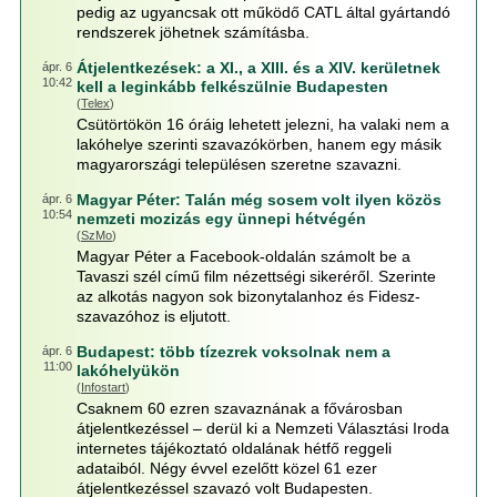
pedig az ugyancsak ott működő CATL által gyártandó
rendszerek jöhetnek számításba.
Átjelentkezések: a XI., a XIII. és a XIV. kerületnek
ápr. 6
10:42
kell a leginkább felkészülnie Budapesten
(
Telex
)
Csütörtökön 16 óráig lehetett jelezni, ha valaki nem a
lakóhelye szerinti szavazókörben, hanem egy másik
magyarországi településen szeretne szavazni.
Magyar Péter: Talán még sosem volt ilyen közös
ápr. 6
10:54
nemzeti mozizás egy ünnepi hétvégén
(
SzMo
)
Magyar Péter a Facebook-oldalán számolt be a
Tavaszi szél című film nézettségi sikeréről. Szerinte
az alkotás nagyon sok bizonytalanhoz és Fidesz-
szavazóhoz is eljutott.
Budapest: több tízezrek voksolnak nem a
ápr. 6
11:00
lakóhelyükön
(
Infostart
)
Csaknem 60 ezren szavaznának a fővárosban
átjelentkezéssel – derül ki a Nemzeti Választási Iroda
internetes tájékoztató oldalának hétfő reggeli
adataiból. Négy évvel ezelőtt közel 61 ezer
átjelentkezéssel szavazó volt Budapesten.