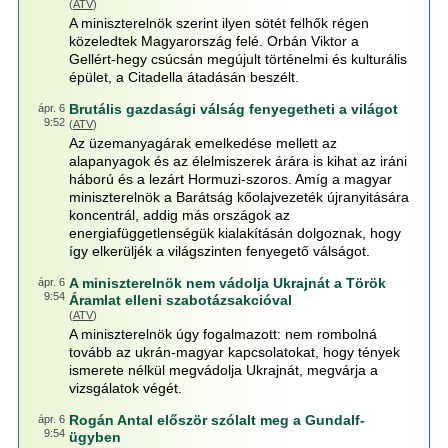
(
ATV
)
A miniszterelnök szerint ilyen sötét felhők régen
közeledtek Magyarország felé. Orbán Viktor a
Gellért-hegy csúcsán megújult történelmi és kulturális
épület, a Citadella átadásán beszélt.
Brutális gazdasági válság fenyegetheti a világot
ápr. 6
9:52
(
ATV
)
Az üzemanyagárak emelkedése mellett az
alapanyagok és az élelmiszerek árára is kihat az iráni
háború és a lezárt Hormuzi-szoros. Amíg a magyar
miniszterelnök a Barátság kőolajvezeték újranyitására
koncentrál, addig más országok az
energiafüggetlenségük kialakításán dolgoznak, hogy
így elkerüljék a világszinten fenyegető válságot.
A miniszterelnök nem vádolja Ukrajnát a Török
ápr. 6
9:54
Áramlat elleni szabotázsakcióval
(
ATV
)
A miniszterelnök úgy fogalmazott: nem rombolná
tovább az ukrán-magyar kapcsolatokat, hogy tények
ismerete nélkül megvádolja Ukrajnát, megvárja a
vizsgálatok végét.
Rogán Antal először szólalt meg a Gundalf-
ápr. 6
9:54
ügyben