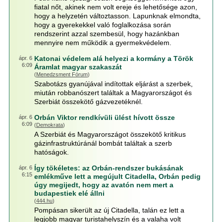
fiatal nőt, akinek nem volt ereje és lehetősége azon,
hogy a helyzetén változtasson. Lapunknak elmondta,
hogy a gyerekekkel való foglalkozása során
rendszerint azzal szembesül, hogy hazánkban
mennyire nem működik a gyermekvédelem.
Katonai védelem alá helyezi a kormány a Török
ápr. 6
6:09
Áramlat magyar szakaszát
(
Menedzsment Fórum
)
Szabotázs gyanújával indítottak eljárást a szerbek,
miután robbanószert találtak a Magyarországot és
Szerbiát összekötő gázvezetéknél.
Orbán Viktor rendkívüli ülést hívott össze
ápr. 6
6:09
(
Demokrata
)
A Szerbiát és Magyarországot összekötő kritikus
gázinfrastruktúránál bombát találtak a szerb
hatóságok.
Így tökéletes: az Orbán-rendszer bukásának
ápr. 6
6:15
emlékműve lett a megújult Citadella, Orbán pedig
úgy megijedt, hogy az avatón nem mert a
budapestiek elé állni
(
444.hu
)
Pompásan sikerült az új Citadella, talán ez lett a
legjobb magyar turistahelyszín és a valaha volt