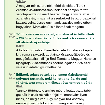
(
444.hu
)
A magyar miniszterelnök hétfő délelőtt a Török
Áramlat kiskundorozsmai belépési pontján tartott
sajtótájékoztatón arról beszélt, hogy annyira abszurd
az a felvetés, miszerint a szerbekkel és az oroszokkal
játszott volna össze egy hamis zászlós műveletben,
hogy akár "Marslakók" is állhatnának mögötte.
Több százezer szavazat, ami akár át is billentheti
ápr. 6
12:06
a 2026-os választást a Fidesznek - A szavazat ára
alkotóinak új videója
(
SzMo
)
A Fidesz 53 választókerületet lefedő hálózatot épített
ki a roma szavazók adatainak összegyűjtésére és
mozgósítására - állítja Bod Tamás, a Magyar Narancs
újságírója. A számítások szerint legalább 225 ezer
választó adatait gyűjthették be.
Ildikóék tojást vettek egy ismert üzletláncnál –
ápr. 6
12:12
sólymot tartanak, neki kellett a tojás, de ami
történt, arra emberemlékezet óta nem volt példa
(
Blikk
)
Vannak történetek, amikre még a legtapasztaltabb
gazdák is csak rázzák a fejüket, mondván: Ilyen
nincs, és mégis van. Egy magyar háziasszony
nemrég olyan fotókat osztott meg a közösségi