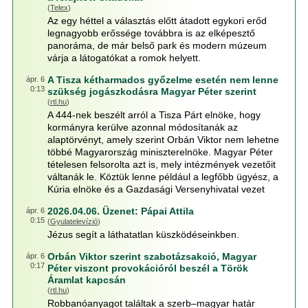
(
Telex
)
Az egy héttel a választás előtt átadott egykori erőd
legnagyobb erőssége továbbra is az elképesztő
panoráma, de már belső park és modern múzeum
várja a látogatókat a romok helyett.
A Tisza kétharmados győzelme esetén nem lenne
ápr. 6
0:13
szükség jogászkodásra Magyar Péter szerint
(
rtl.hu
)
A 444-nek beszélt arról a Tisza Párt elnöke, hogy
kormányra kerülve azonnal módosítanák az
alaptörvényt, amely szerint Orbán Viktor nem lehetne
többé Magyarország miniszterelnöke. Magyar Péter
tételesen felsorolta azt is, mely intézmények vezetőit
váltanák le. Köztük lenne például a legfőbb ügyész, a
Kúria elnöke és a Gazdasági Versenyhivatal vezet
2026.04.06. Üzenet: Pápai Attila
ápr. 6
0:15
(
Gyulatelevízió
)
Jézus segít a láthatatlan küszködéseinkben.
Orbán Viktor szerint szabotázsakció, Magyar
ápr. 6
0:17
Péter viszont provokációról beszél a Török
Áramlat kapcsán
(
rtl.hu
)
Robbanóanyagot találtak a szerb–magyar határ