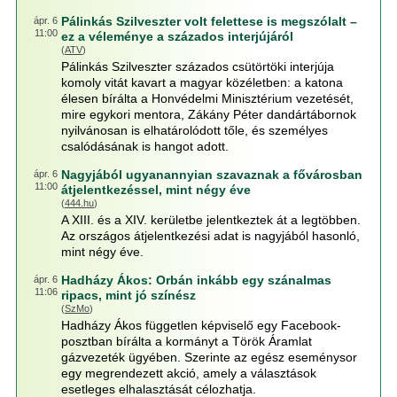
Pálinkás Szilveszter volt felettese is megszólalt –
ápr. 6
11:00
ez a véleménye a százados interjújáról
(
ATV
)
Pálinkás Szilveszter százados csütörtöki interjúja
komoly vitát kavart a magyar közéletben: a katona
élesen bírálta a Honvédelmi Minisztérium vezetését,
mire egykori mentora, Zákány Péter dandártábornok
nyilvánosan is elhatárolódott tőle, és személyes
csalódásának is hangot adott.
Nagyjából ugyanannyian szavaznak a fővárosban
ápr. 6
11:00
átjelentkezéssel, mint négy éve
(
444.hu
)
A XIII. és a XIV. kerületbe jelentkeztek át a legtöbben.
Az országos átjelentkezési adat is nagyjából hasonló,
mint négy éve.
Hadházy Ákos: Orbán inkább egy szánalmas
ápr. 6
11:06
ripacs, mint jó színész
(
SzMo
)
Hadházy Ákos független képviselő egy Facebook-
posztban bírálta a kormányt a Török Áramlat
gázvezeték ügyében. Szerinte az egész eseménysor
egy megrendezett akció, amely a választások
esetleges elhalasztását célozhatja.