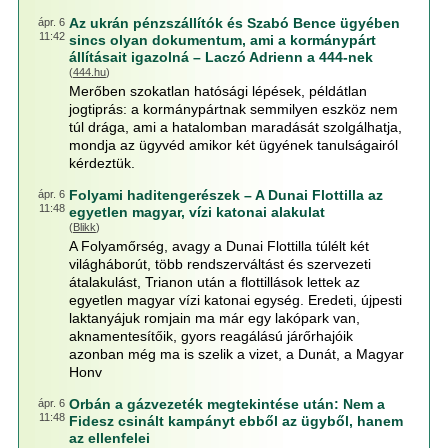
Az ukrán pénzszállítók és Szabó Bence ügyében
ápr. 6
11:42
sincs olyan dokumentum, ami a kormánypárt
állításait igazolná – Laczó Adrienn a 444-nek
(
444.hu
)
Merőben szokatlan hatósági lépések, példátlan
jogtiprás: a kormánypártnak semmilyen eszköz nem
túl drága, ami a hatalomban maradását szolgálhatja,
mondja az ügyvéd amikor két ügyének tanulságairól
kérdeztük.
Folyami haditengerészek – A Dunai Flottilla az
ápr. 6
11:48
egyetlen magyar, vízi katonai alakulat
(
Blikk
)
A Folyamőrség, avagy a Dunai Flottilla túlélt két
világháborút, több rendszerváltást és szervezeti
átalakulást, Trianon után a flottillások lettek az
egyetlen magyar vízi katonai egység. Eredeti, újpesti
laktanyájuk romjain ma már egy lakópark van,
aknamentesítőik, gyors reagálású járőrhajóik
azonban még ma is szelik a vizet, a Dunát, a Magyar
Honv
Orbán a gázvezeték megtekintése után: Nem a
ápr. 6
11:48
Fidesz csinált kampányt ebből az ügyből, hanem
az ellenfelei