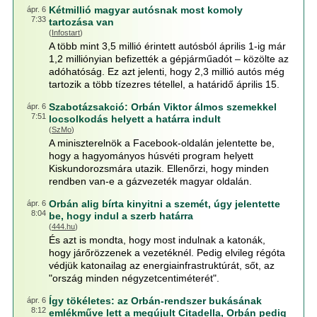
Kétmillió magyar autósnak most komoly
ápr. 6
7:33
tartozása van
(
Infostart
)
A több mint 3,5 millió érintett autósból április 1-ig már
1,2 milliónyian befizették a gépjárműadót – közölte az
adóhatóság. Ez azt jelenti, hogy 2,3 millió autós még
tartozik a több tízezres tétellel, a határidő április 15.
Szabotázsakció: Orbán Viktor álmos szemekkel
ápr. 6
7:51
locsolkodás helyett a határra indult
(
SzMo
)
A miniszterelnök a Facebook-oldalán jelentette be,
hogy a hagyományos húsvéti program helyett
Kiskundorozsmára utazik. Ellenőrzi, hogy minden
rendben van-e a gázvezeték magyar oldalán.
Orbán alig bírta kinyitni a szemét, úgy jelentette
ápr. 6
8:04
be, hogy indul a szerb határra
(
444.hu
)
És azt is mondta, hogy most indulnak a katonák,
hogy járőrözzenek a vezetéknél. Pedig elvileg régóta
védjük katonailag az energiainfrastruktúrát, sőt, az
"ország minden négyzetcentiméterét".
Így tökéletes: az Orbán-rendszer bukásának
ápr. 6
8:12
emlékműve lett a megújult Citadella, Orbán pedig