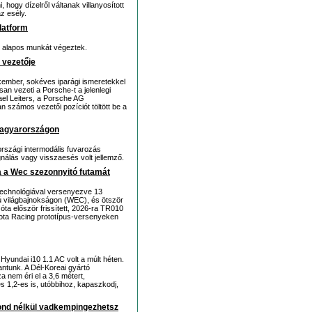
 hogy dízelről váltanak villanyosított
z esély.
latform
t alapos munkát végeztek.
 vezetője
ember, sokéves iparági ismeretekkel
an vezeti a Porsche-t a jelenlegi
ael Leiters, a Porsche AG
 számos vezetői pozíciót töltött be a
 Magyarországon
rszági intermodális fuvarozás
gnálás vagy visszaesés volt jellemző.
ja a Wec szezonnyitó futamát
 technológiával versenyezve 13
vú világbajnokságon (WEC), és ötször
ta először frissített, 2026-ra TR010
yota Racing prototípus-versenyeken
 Hyundai i10 1.1 AC volt a múlt héten.
antunk. A Dél-Koreai gyártó
a nem éri el a 3,6 métert,
s 1,2-es is, utóbbihoz, kapaszkodj,
gond nélkül vadkempingezhetsz