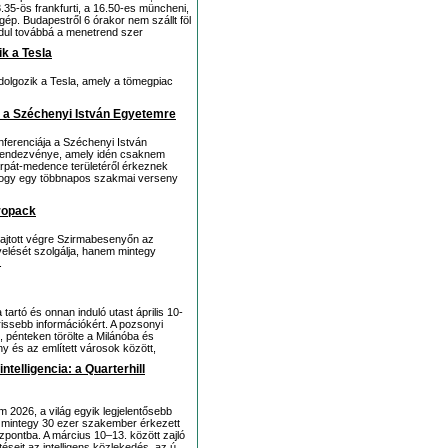
.35-ös frankfurti, a 16.50-es müncheni,
gép. Budapestről 6 órakor nem szállt föl
dul továbbá a menetrend szer
k a Tesla
dolgozik a Tesla, amely a tömegpiac
k a Széchenyi István Egyetemre
nferenciája a Széchenyi István
i rendezvénye, amely idén csaknem
árpát-medence területéről érkeznek
 hogy egy többnapos szakmai verseny
ropack
hajtott végre Szirmabesenyőn az
lését szolgálja, hanem mintegy
.
artó és onnan induló utast április 10-
rissebb információkért. A pozsonyi
n, pénteken törölte a Milánóba és
ny és az említett városok között,
telligencia: a Quarterhill
 2026, a világ egyik legjelentősebb
n mintegy 30 ezer szakember érkezett
ontba. A március 10–13. között zajló
téseit az intelligens közlekedés, az ú