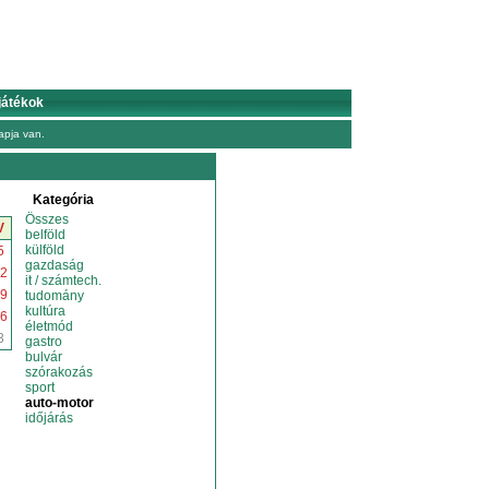
játékok
pja van.
Kategória
Összes
V
belföld
külföld
5
gazdaság
2
it / számtech.
9
tudomány
kultúra
6
életmód
3
gastro
bulvár
szórakozás
sport
auto-motor
időjárás