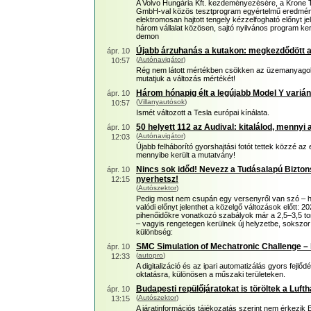
A Volvo Hungária Kft. kezdeményezésére, a Krone Tr
GmbH-val közös tesztprogram egyértelmű eredmények
elektromosan hajtott tengely kézzelfogható előnyt j
három vállalat közösen, sajtó nyilvános program ke
demon
Újabb árzuhanás a kutakon: megkezdődött a
ápr. 10
(
Autónavigátor
)
10:57
Rég nem látott mértékben csökken az üzemanyagok p
mutatjuk a változás mértékét!
Három hónapig élt a legújabb Model Y variá
ápr. 10
(
Villanyautósok
)
10:57
Ismét változott a Tesla európai kínálata.
50 helyett 112 az Audival: kitalálod, mennyi 
ápr. 10
(
Autónavigátor
)
12:03
Újabb felháborító gyorshajtási fotót tettek közzé a
mennyibe került a mutatvány!
Nincs sok időd! Nevezz a Tudásalapú Bizto
ápr. 10
nyerhetsz!
12:15
(
Autószektor
)
Pedig most nem csupán egy versenyről van szó – h
valódi előnyt jelenthet a közelgő változások előtt: 202
pihenőidőkre vonatkozó szabályok már a 2,5–3,5 ton
– vagyis rengetegen kerülnek új helyzetbe, sokszor f
különbség:
SMC Simulation of Mechatronic Challenge – 
ápr. 10
(
autopro
)
12:33
A digitalizáció és az ipari automatizálás gyors fej
oktatásra, különösen a műszaki területeken.
Budapesti repülőjáratokat is töröltek a Luft
ápr. 10
(
Autószektor
)
13:15
A járatinformációs tájékozatás szerint nem érkezik