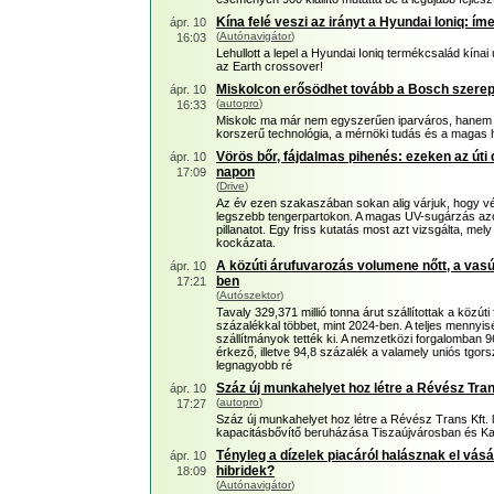
Kína felé veszi az irányt a Hyundai Ioniq: íme 
ápr. 10
(
Autónavigátor
)
16:03
Lehullott a lepel a Hyundai Ioniq termékcsalád kína
az Earth crossover!
Miskolcon erősödhet tovább a Bosch szerep
ápr. 10
(
autopro
)
16:33
Miskolc ma már nem egyszerűen iparváros, hanem e
korszerű technológia, a mérnöki tudás és a magas h
Vörös bőr, fájdalmas pihenés: ezeken az úti 
ápr. 10
napon
17:09
(
Drive
)
Az év ezen szakaszában sokan alig várjuk, hogy v
legszebb tengerpartokon. A magas UV-sugárzás azonb
pillanatot. Egy friss kutatás most azt vizsgálta, mel
kockázata.
A közúti árufuvarozás volumene nőtt, a va
ápr. 10
ben
17:21
(
Autószektor
)
Tavaly 329,371 millió tonna árut szállítottak a közú
százalékkal többet, mint 2024-ben. A teljes mennyisé
szállítmányok tették ki. A nemzetközi forgalomban 9
érkező, illetve 94,8 százalék a valamely uniós tgors
legnagyobb ré
Száz új munkahelyet hoz létre a Révész Tran
ápr. 10
(
autopro
)
17:27
Száz új munkahelyet hoz létre a Révész Trans Kft. leg
kapacitásbővítő beruházása Tiszaújvárosban és Ka
Tényleg a dízelek piacáról halásznak el vásá
ápr. 10
hibridek?
18:09
(
Autónavigátor
)