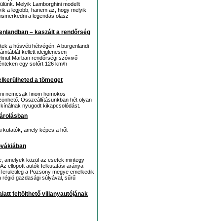
ülünk. Melyik Lamborghini modellt
ik a legjobb, hanem az, hogy melyik
egismerkedni a legendás olasz
enlandban – kaszált a rendőrség
tek a húsvéti hétvégén. A burgenlandi
mtáblát kellett ideiglenesen
elmut Marban rendőrségi szóvivő
pénteken egy sofőrt 126 km/h
elkerülheted a tömeget
 ami nemcsak finom homokos
zönhető. Összeállításunkban hét olyan
 kínálnak nyugodt kikapcsolódást.
tárolásban
ai kutatók, amely képes a hőt
ovákiában
e, amelyek közül az esetek mintegy
 ellopott autók felkutatási aránya
. Területileg a Pozsony megye emelkedik
a régió gazdasági súlyával, sűrű
latt feltölthető villanyautójának