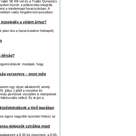
ailer SE Kft-vel és a Trailer Dynamics
et hozott: a pótkocsiba integrált,
elent a mindennapi fuvarozásban. A
retében valós forgalmi környezetben
 közeledés a védett árhoz?
iaci ára a hazai kutakon holnaptól,
ns
a bírság?
z egyenruhások: mutatjuk, hogy
nság versenyre – most még
anem egy olyan alkalomról, amely
6. július 1-jétől a vezetési és
nás járművek vezetőire is kiterjednek
elkészülés nélkül. És itt jön a
középiskolások a jövő iparában
lődése egyre nagyobb nyomást helyez az
hansa-dolgozók sztrájkja miatt
 Budapestre a 8.35-ös müncheni, a 8.55-