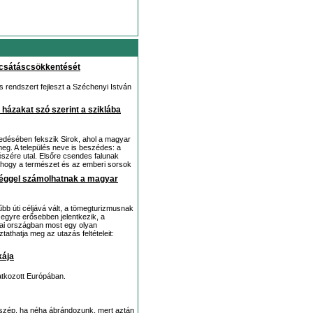
bocsátáscsökkentését
s rendszert fejleszt a Széchenyi István
házakat szó szerint a sziklába
sedésében fekszik Sirok, ahol a magyar
meg. A település neve is beszédes: a
észére utal. Elsőre csendes falunak
, hogy a természet és az emberi sorsok
tséggel számolhatnak a magyar
űbb úti céljává vált, a tömegturizmusnak
gyre erősebben jelentkezik, a
siai országban most egy olyan
athatja meg az utazás feltételeit:
kája
atkozott Európában.
 szép, ha néha ábrándozunk, mert aztán