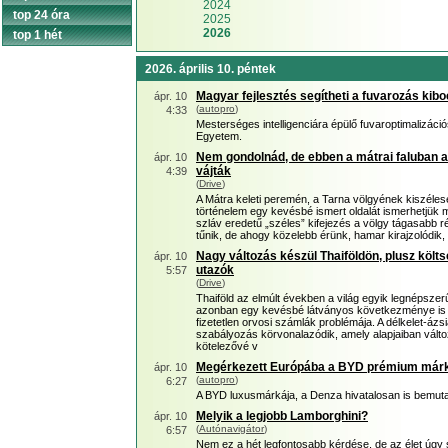
2024
top 24 óra
2025
2026
top 1 hét
2026. április 10. péntek
Magyar fejlesztés segítheti a fuvarozás ki
ápr. 10
(
autopro
)
4:33
Mesterséges intelligenciára épülő fuvaroptimalizáció
Egyetem.
Nem gondolnád, de ebben a mátrai faluban a 
ápr. 10
vájták
4:39
(
Drive
)
A Mátra keleti peremén, a Tarna völgyének kiszéle
történelem egy kevésbé ismert oldalát ismerhetjük 
szláv eredetű „széles” kifejezés a völgy tágasabb r
tűnik, de ahogy közelebb érünk, hamar kirajzolódik
Nagy változás készül Thaiföldön, plusz köl
ápr. 10
utazók
5:57
(
Drive
)
Thaiföld az elmúlt években a világ egyik legnépszer
azonban egy kevésbé látványos következménye is e
fizetetlen orvosi számlák problémája. A délkelet-áz
szabályozás körvonalazódik, amely alapjaiban változt
kötelezővé v
Megérkezett Európába a BYD prémium már
ápr. 10
(
autopro
)
6:27
A BYD luxusmárkája, a Denza hivatalosan is bemut
Melyik a legjobb Lamborghini?
ápr. 10
(
Autónavigátor
)
6:57
Nem ez a hét legfontosabb kérdése, de az élet úgy