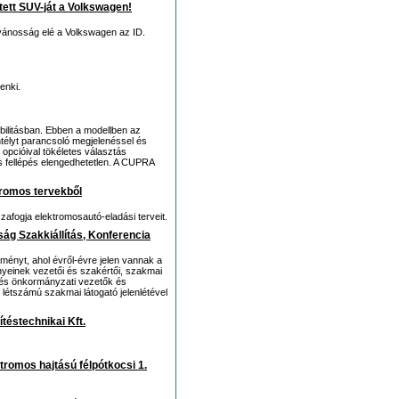
sztett SUV-ját a Volkswagen!
ilvánosság elé a Volkswagen az ID.
enki.
bilitásban. Ebben a modellben az
ntélyt parancsoló megjelenéssel és
 opcióival tökéletes választás
s fellépés elengedhetetlen. A CUPRA
tromos tervekből
zafogja elektromosautó-eladási terveit.
ság Szakkiállítás, Konferencia
ényt, ahol évről-évre jelen vannak a
nyeinek vezetői és szakértői, szakmai
 és önkormányzati vezetők és
étszámú szakmai látogató jelenlétével
téstechnikai Kft.
ktromos hajtású félpótkocsi 1.