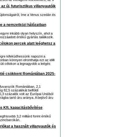
az új, futurisztikus villanyautóik
i újdonságairól, íme a Venus szedán és
e a nemzetközi hálózatban
gyre inkább olyan helyszín, ahol a
ozzáadott értékű gyártás találkozik.
célokon percek alatt leéghetsz a
égre kifeküdhessünk napozni a
an könnyen elronthatja ezt az idilli
y úti célokon a legnagyobb a leégés
sútié csökkent Romániában 2025-
ti fuvarozók Romániában, 2,1
g 82,5 százalékát belföldi
6,3 százalék volt az Európai Unióból
zágba tartó áru aránya. A bejövő áru
s Kft. kapacitásbővítése
frissebb 3,2 milliárd forint értékű
zincbarcikán.
rlókat a használt villanyautók és