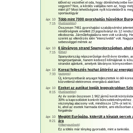
idővel ez vezethet el oda, hogy döntéshelyzetbe ker
vegyem? Nos, a kérdés valójába nem az, hogy mely
miért jó? Most lehetőségünk nyílt közelebbről is m
sportautógyár
Több mint 7000 gyorshajtás húsvétkor Burg
ápr. 10
(
Autószektor
)
7:15
Összesen 7461 gyorshajtási szabálysértést jelentet
rendőrségnek emellett 23 jogosítványt és 12 rendszá
elkoboznia. Járműlefoglalásra nem volt szükség. H
szerint az ellenőrzés idén "intenzívebb" volt. Nagy
sebességgel mértek az
6 látványos strand Spanyolországban, ahol 
ápr. 10
(
Drive
)
7:15
Spanyolország népszerűsége évről évre töretlen,
tengerpartjainak, hanem kedvező klímájának is kös
strandot ajánlunk, amelyek látványos környezetben
Koreai fejlesztés hozhat áttörést az energia
ápr. 10
(
autopro
)
7:33
Új, környezetbarát anyagot fejlesztettek ki dél-kore
közvetlenül elektromos energiává alakítani.
Ezeket az autókat lopják leggyakrabban Szl
ápr. 10
(
Autószektor
)
8:15
Az év során összesen 1 962 jármű került körözésb
30%-a kapcsolódott konkrét bűncselekményekhez. Az
viszonylag alacsony volt, mindössze 12%-ot tett ki
ki, ahol az esetek harmada történt, ami elsősorban 
forgalmáv
Megjött Európába, kiderült a kínaiak percek a
ápr. 10
ára
8:21
(
Villanyautósok
)
Ez a töltés már tényleg gyorsabb, mint a tankolás.