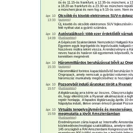
ös és 11.15-ös frankfurti, a 12.35-ös müncheni, a 13
a 18.20-as frankfurti és a 23.30-as müncheni repülő
a müncheni járat és nem fog a 9.15-ös sem. Nem in
Olcsóbb és kisebb elektromos SUV-n dolgozi
ápr. 10
(
autopro
)
13:33
Új, kisebb és olcsóbb elektromos SUV fejlesztésén 
felé nyithat utat a gyártó számára.
Autóstalálkozó: több ezer érdeklődőt várna
ápr. 10
(
Autószektor
)
14:09
A Gépészeti Szakterületek Nemzetközi Hallgatói Ko
Egyetem egyik legrégebbi és legnívósabb hallgató
húszéves múltra tekint vissza. A rendezvényre a K
neves hazai és határon túli egyetemek képviselői,
keretében megmérett
Hárommilliárdos beruházással bővít az Ong
ápr. 10
(
autopro
)
15:33
Hárommilliárd forintos kapacitásbővítő beruházást 
Ongropack, amely nemcsak a gyártási volumen növe
háromszáz munkahely megőrzéséhez is hozzájárul
Pozsonyból induló járatokat törölt a Ryanair
ápr. 10
(
Autószektor
)
15:57
A légitársaság arra kérte az összes, Olaszországba t
én, hogy ellenőrizzék a Ryanair alkalmazását a legf
reptér honlapja. A fapados légitársaság április 10-é
Nápolyba induló, illetve onnan érkező járatait Pozso
Virtuális tengelysúlymérés és mesterséges in
ápr. 10
megmutatta a jövőt Amszterdamban
15:59
(
Autószektor
)
Eredményesen zárta kapuit az Intertraffic Amsterdam
közlekedéstechnológiai szakkiállítása, amelyre idé
145 országból a RAI Amszterdami Kongresszusi Közp
eseményen 900 kiállító mutatta be a legújabb fejlesz