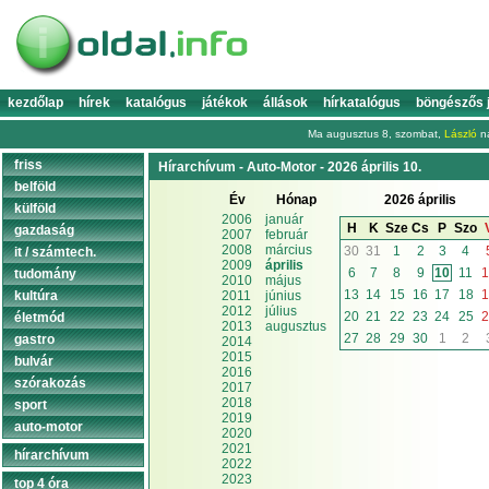
kezdőlap
hírek
katalógus
játékok
állások
hírkatalógus
böngészős 
Ma augusztus 8, szombat,
László
na
friss
Hírarchívum - Auto-Motor - 2026 április 10.
belföld
Év
Hónap
2026 április
külföld
2006
január
H
K
Sze
Cs
P
Szo
gazdaság
2007
február
2008
március
30
31
1
2
3
4
it / számtech.
2009
április
6
7
8
9
10
11
1
tudomány
2010
május
13
14
15
16
17
18
1
kultúra
2011
június
2012
július
20
21
22
23
24
25
2
életmód
2013
augusztus
27
28
29
30
1
2
gastro
2014
2015
bulvár
2016
szórakozás
2017
2018
sport
2019
auto-motor
2020
2021
hírarchívum
2022
2023
top 4 óra