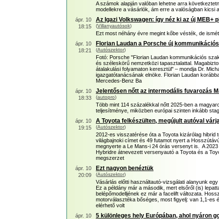
A számok alapján valóban lehetne arra következtetni,
modellekre a vásárlók, ám erre a valóságban kicsi a
Az Igazi Volkswagen: így néz ki az új MEB+ p
ápr. 10
(
Villanyautósok
)
18:15
Ezt most néhány évre megint kőbe vésték, de ismé
Florian Laudan a Porsche új kommunikációs
ápr. 10
(
Autószektor
)
18:21
Fotó: Porsche "Florian Laudan kommunikációs szak
és széleskörű nemzetközi tapasztalattal. Magabiztos
átalakulási folyamaton keresztül" – mondja Dr. Mich
igazgatótanácsának elnöke. Florian Laudan korábban
Mercedes-Benz Ba
Jelentősen nőtt az intermodális fuvarozás
ápr. 10
(
autopro
)
18:33
Több mint 114 százalékkal nőtt 2025-ben a magyaro
teljesítménye, miközben európai szinten inkább sta
A Toyota felkészülten, megújult autóval vár
ápr. 10
(
Autószektor
)
19:15
2012-es visszatérése óta a Toyota kizárólag hibrid
világbajnoki címet és 49 futamot nyert a Hosszútá
megnyerte a Le Mans-i 24 órás versenyt is. A 2023 ó
Hybridre átnevezett versenyautó a Toyota és a To
megszerzet
Ezt nagyon benéztük
ápr. 10
(
Autószektor
)
20:09
Vásárlás előtti használtautó-vizsgálati alanyunk egy
Ez a példány már a második, mert elsőről (is) lepatt
belépőmodelljének ez már a facelift változata. Hossz
motorválasztéka bőséges, most figyelj: van 1,1-es é
elérhető volt
5 különleges hely Európában, ahol nyáron 
ápr. 10