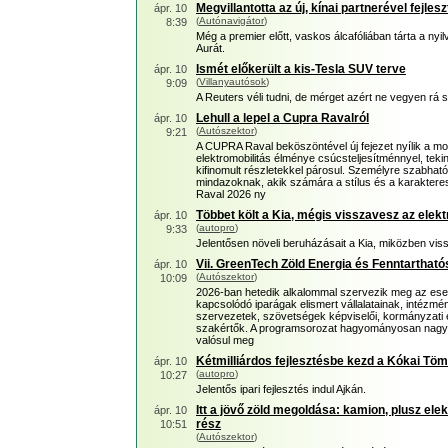
Megvillantotta az új, kínai partnerével fejle
ápr. 10
(
Autónavigátor
)
8:39
Még a premier előtt, vaskos álcafóliában tárta a ny
Aurát.
Ismét előkerült a kis-Tesla SUV terve
ápr. 10
(
Villanyautósok
)
9:09
A Reuters véli tudni, de mérget azért ne vegyen rá s
Lehull a lepel a Cupra Ravalról
ápr. 10
(
Autószektor
)
9:21
A CUPRA Raval beköszöntével új fejezet nyílik a mo
elektromobilitás élménye csúcsteljesítménnyel, teki
kifinomult részletekkel párosul. Személyre szabható
mindazoknak, akik számára a stílus és a karaktere
Raval 2026 ny
Többet költ a Kia, mégis visszavesz az elek
ápr. 10
(
autopro
)
9:33
Jelentősen növeli beruházásait a Kia, miközben viss
Vii. GreenTech Zöld Energia és Fenntartható
ápr. 10
(
Autószektor
)
10:09
2026-ban hetedik alkalommal szervezik meg az esem
kapcsolódó iparágak elismert vállalatainak, intézmé
szervezetek, szövetségek képviselői, kormányzati
szakértők. A programsorozat hagyományosan nagy l
valósul meg
Kétmilliárdos fejlesztésbe kezd a Kókai Tömí
ápr. 10
(
autopro
)
10:27
Jelentős ipari fejlesztés indul Ajkán.
Itt a jövő zöld megoldása: kamion, plusz ele
ápr. 10
rész
10:51
(
Autószektor
)