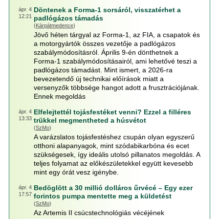
Döntenek a Forma-1 sorsáról, visszatérhet a
ápr. 4
12:21
padlógázos támadás
(
Kárpátmedence
)
Jövő héten tárgyal az Forma-1, az FIA, a csapatok és
a motorgyártók összes vezetője a padlógázos
szabálymódosításról. Április 9-én dönthetnek a
Forma-1 szabálymódosításairól, ami lehetővé teszi a
padlógázos támadást. Mint ismert, a 2026-ra
bevezetendő új technikai előírások miatt a
versenyzők többsége hangot adott a frusztrációjának.
Ennek megoldás
Elfelejtettél tojásfestéket venni? Ezzel a filléres
ápr. 4
13:33
trükkel megmentheted a húsvétot
(
SzMo
)
A varázslatos tojásfestéshez csupán olyan egyszerű
otthoni alapanyagok, mint szódabikarbóna és ecet
szükségesek, így ideális utolsó pillanatos megoldás. A
teljes folyamat az előkészületekkel együtt kevesebb
mint egy órát vesz igénybe.
Bedöglött a 30 millió dolláros űrvécé – Egy ezer
ápr. 4
17:57
forintos pumpa mentette meg a küldetést
(
SzMo
)
Az Artemis II csúcstechnológiás vécéjének