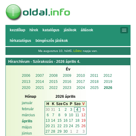
kezdőlap
hírek
katalógus
játékok
állások
hírkatalógus
böngészős játékok
Ma augusztus 10, hétfő,
Lőrinc
napja van.
Hírarchívum - Szórakozás - 2026 április 4.
Év
2006
2007
2008
2009
2010
2011
2012
2013
2014
2015
2016
2017
2018
2019
2020
2021
2022
2023
2024
2025
2026
Hónap
2026 április
január
H
K
Sze
Cs
P
Szo
V
február
30
31
1
2
3
4
5
6
7
8
9
10
11
12
március
13
14
15
16
17
18
19
április
20
21
22
23
24
25
26
május
27
28
29
30
1
2
3
június