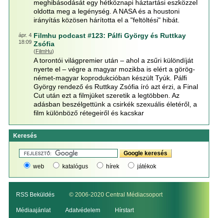
meghibásodását egy hétköznapi háztartási eszközzel
oldotta meg a legénység. A NASA és a houstoni
irányítás közösen hárította el a "feltöltési" hibát.
Filmhu podcast #123: Pálfi György és Ruttkay
ápr. 4
18:09
Zsófia
(
FilmHu
)
A torontói világpremier után – ahol a zsűri különdíját
nyerte el – végre a magyar mozikba is elért a görög-
német-magyar koprodukcióban készült Tyúk. Pálfi
György rendező és Ruttkay Zsófia író azt érzi, a Final
Cut után ezt a filmjüket szeretik a legtöbben. Az
adásban beszélgettünk a csirkék szexuális életéről, a
film különböző rétegeiről és kacskar
Keresés
web
katalógus
hírek
játékok
RSS Beküldés
© 2006-2020 Central Médiacsoport
Médiaajánlat
Adatvédelem
Hírstart