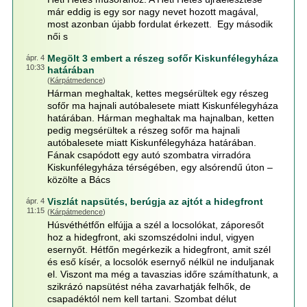
már eddig is egy sor nagy nevet hozott magával,
most azonban újabb fordulat érkezett. Egy második
női s
Megölt 3 embert a részeg sofőr Kiskunfélegyháza
ápr. 4
10:33
határában
(
Kárpátmedence
)
Hárman meghaltak, kettes megsérültek egy részeg
sofőr ma hajnali autóbalesete miatt Kiskunfélegyháza
határában. Hárman meghaltak ma hajnalban, ketten
pedig megsérültek a részeg sofőr ma hajnali
autóbalesete miatt Kiskunfélegyháza határában.
Fának csapódott egy autó szombatra virradóra
Kiskunfélegyháza térségében, egy alsórendű úton –
közölte a Bács
Viszlát napsütés, berúgja az ajtót a hidegfront
ápr. 4
11:15
(
Kárpátmedence
)
Húsvéthétfőn elfújja a szél a locsolókat, záporesőt
hoz a hidegfront, aki szomszédolni indul, vigyen
esernyőt. Hétfőn megérkezik a hidegfront, amit szél
és eső kísér, a locsolók esernyő nélkül ne induljanak
el. Viszont ma még a tavaszias időre számíthatunk, a
szikrázó napsütést néha zavarhatják felhők, de
csapadéktól nem kell tartani. Szombat délut