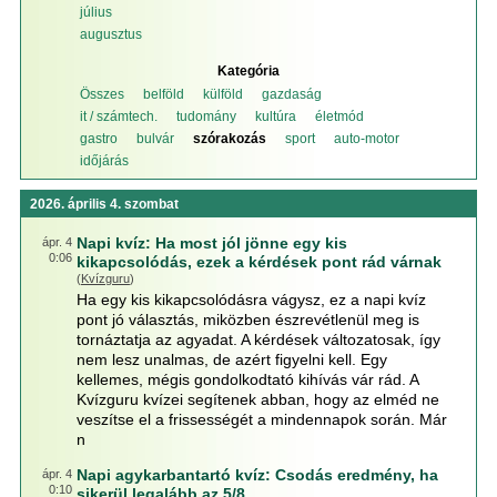
július
augusztus
Kategória
Összes
belföld
külföld
gazdaság
it / számtech.
tudomány
kultúra
életmód
gastro
bulvár
szórakozás
sport
auto-motor
időjárás
2026. április 4. szombat
Napi kvíz: Ha most jól jönne egy kis
ápr. 4
0:06
kikapcsolódás, ezek a kérdések pont rád várnak
(
Kvízguru
)
Ha egy kis kikapcsolódásra vágysz, ez a napi kvíz
pont jó választás, miközben észrevétlenül meg is
tornáztatja az agyadat. A kérdések változatosak, így
nem lesz unalmas, de azért figyelni kell. Egy
kellemes, mégis gondolkodtató kihívás vár rád. A
Kvízguru kvízei segítenek abban, hogy az elméd ne
veszítse el a frissességét a mindennapok során. Már
n
Napi agykarbantartó kvíz: Csodás eredmény, ha
ápr. 4
0:10
sikerül legalább az 5/8