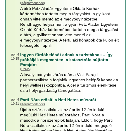
(
Kárpátmedence
)
A bíró Petz Aladár Egyetemi Oktató Kórház
kórtermében tartotta meg a tárgyalást, a gyilkost
onnan vitte mentő az elmegyógyintézetbe.
Rendhagyó helyszínen, a győri Petz Aladár Egyetemi
Oktató Kórház kórtermében tartotta meg a tárgyalást
a bíró, a gyilkost onnan vitte mentő az
elmegyógyintézetbe. A férfi, aki hónapok óta külön élt
feleségétől, áprili
Ingyen fürdőbelépőt adnak a turistáknak – Így
ápr. 4
10:15
próbálják megmenteni a katasztrófa sújtotta
Parajdot
(
SzMo
)
A tavalyi bányabezárás után a Visit Parajd
partnerszállásain foglalók ingyenes belépőt kapnak a
helyi wellnessközpontba. A cél a turizmus élénkítése
és a helyi gazdaság támogatása.
Parti Nóra erősíti a Heti Hetes műsorát
ápr. 4
10:21
(
Kárpátmedence
)
Újabb sztár csatlakozik az április 12-én induló,
megújuló Heti Hetes műsorához, Parti Nóra a
második a női szereplők listáján. Eldőlt, hogy Parti
Nóra csatlakozik az április 12-én induló, megújuló
Heti Hetes műsorához. A Heti Hetes újraélesztése