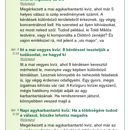
(
Kvízguru
)
Megérkezett a mai agykarbantartó kvíz, ahol már 5
helyes válasz is szép eredménynek számít. A
kérdések különböző területekről érkeznek, így végig
koncentrálnod kell. Ha szereted az ilyen kihívásokat,
ez most neked szól. Tudod például, ki Toldi Miklós
testvére, vagy ki komponálta a Diótörő zenéjét? És
vajon emlékszel rá, mit jelent a „vis major”, va
Itt a mai vegyes kvíz: 8 kérdéssel teszteljük a
ápr. 4
0:14
tudásodat, ne hagyd ki
(
Kvízguru
)
Itt a mai vegyes kvíz, ahol 8 kérdésen keresztül
mérheted le, mennyire vagy képben különböző
témákban. Lesznek könnyebb és nehezebb feladatok
is, így végig érdemes odafigyelni. Egy gyors, mégis
izgalmas kihívás vár rád. A Kvízguru kvízei egyszerű,
mégis hatékony módját adják az agy
karbantartásának. Ha rendszeresen játszol,
könnyebben veszed majd a
Napi agykarbantartó kvíz: Ha a többségére tudod
ápr. 4
0:18
a választ, büszke lehetsz magadra
(
Kvízguru
)
Megérkezett a mai agykarbantartó kvíz, ahol már az