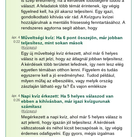
is szép eredmény, ha a kérdések többségére tudod a
választ. A feladatok több témát érintenek, így végig
figyelned kell, ha jól akarsz teljesíteni. Egy igazi,
gondolkodtató kihívás vár rád. A Kvízguru kvízei
hozzájárulnak a mentális frissesség fenntartásához. A
rendszeres agytorna segít abban, hogy
Műveltségi kvíz: Ha 6 pont összejön, már jobban
ápr. 4
0:22
teljesítesz, mint sokan mások
(
Kvízguru
)
Egy új műveltségi kvíz érkezett, ahol már 6 helyes
válasz is azt jelzi, hogy az átlagnál jobban teljesítesz.
A kérdések több területet lefednek, így nem lesz elég
egyetlen témában otthon lenni. Figyelem és tudás
egyszerre kell a jó eredményhez. Tudod például,
milyen műfaj az elbeszélés, vagy melyik ország
zászlaján látható egy fa? És vajon emléksze
Napi kvíz érkezett: Ha 5 helyes válaszod van
ápr. 4
0:26
ebben a kihívásban, már igazi kvízgurunak
számítasz
(
Kvízguru
)
Megérkezett a napi kvíz, ahol már 5 helyes válasz is
azt jelenti, hogy igazán jól teljesítesz. A kérdések
változatosak és néhol kicsit becsapósak is, így végig
érdemes odafigyelni. Egy gyors, mégis izgalmas