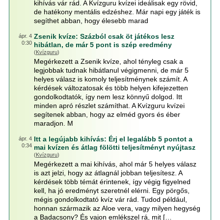
kihívás vár rád. A Kvízguru kvízei ideálisak egy rövid,
de hatékony mentális edzéshez. Már napi egy játék is
segíthet abban, hogy élesebb marad
Zsenik kvíze: Százból csak öt játékos lesz
ápr. 4
0:30
hibátlan, de már 5 pont is szép eredmény
(
Kvízguru
)
Megérkezett a Zsenik kvíze, ahol tényleg csak a
legjobbak tudnak hibátlanul végigmenni, de már 5
helyes válasz is komoly teljesítménynek számít. A
kérdések változatosak és több helyen kifejezetten
gondolkodtatók, így nem lesz könnyű dolgod. Itt
minden apró részlet számíthat. A Kvízguru kvízei
segítenek abban, hogy az elméd gyors és éber
maradjon. M
Itt a legújabb kihívás: Érj el legalább 5 pontot a
ápr. 4
0:34
mai kvízen és átlag fölötti teljesítményt nyújtasz
(
Kvízguru
)
Megérkezett a mai kihívás, ahol már 5 helyes válasz
is azt jelzi, hogy az átlagnál jobban teljesítesz. A
kérdések több témát érintenek, így végig figyelned
kell, ha jó eredményt szeretnél elérni. Egy pörgős,
mégis gondolkodtató kvíz vár rád. Tudod például,
honnan származik az Aloe vera, vagy milyen hegység
a Badacsony? És vajon emlékszel rá, mit […