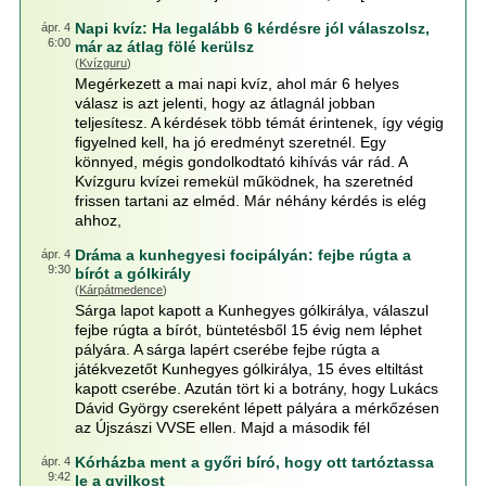
Napi kvíz: Ha legalább 6 kérdésre jól válaszolsz,
ápr. 4
6:00
már az átlag fölé kerülsz
(
Kvízguru
)
Megérkezett a mai napi kvíz, ahol már 6 helyes
válasz is azt jelenti, hogy az átlagnál jobban
teljesítesz. A kérdések több témát érintenek, így végig
figyelned kell, ha jó eredményt szeretnél. Egy
könnyed, mégis gondolkodtató kihívás vár rád. A
Kvízguru kvízei remekül működnek, ha szeretnéd
frissen tartani az elméd. Már néhány kérdés is elég
ahhoz,
Dráma a kunhegyesi focipályán: fejbe rúgta a
ápr. 4
9:30
bírót a gólkirály
(
Kárpátmedence
)
Sárga lapot kapott a Kunhegyes gólkirálya, válaszul
fejbe rúgta a bírót, büntetésből 15 évig nem léphet
pályára. A sárga lapért cserébe fejbe rúgta a
játékvezetőt Kunhegyes gólkirálya, 15 éves eltiltást
kapott cserébe. Azután tört ki a botrány, hogy Lukács
Dávid György csereként lépett pályára a mérkőzésen
az Újszászi VVSE ellen. Majd a második fél
Kórházba ment a győri bíró, hogy ott tartóztassa
ápr. 4
9:42
le a gyilkost