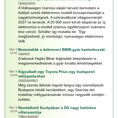
(
Autószektor
)
A Volkswagen március elején tervezi bemutatni a
belépő szintű elektromos modell koncepcióautóját a
nagyközönségnek. A szériaváltozat világpremierjét
2027-re tervezik. A 20 000 euró körüli alapárral az új
elektromos e-modell számos ügyfélcsoport számára
lesz vonzó. Schäfer így mutatta be: "Egy
megfizethető, jó minőségű, nyereséges elektromos
Volk
Bemutatták a debreceni BMW-gyár karrierbuszát
febr. 6
10:42
(
autopro
)
A lakosok Hajdú-Bihar legkisebb településein is
megismerkedhetnek a gyár kínálta lehetőségekkel.
Kigyulladt egy Toyota Prius egy budapesti
febr. 6
10:54
mélygarázsban
(
Autónavigátor
)
Még szerda délután kapott lángra egy személyautó
Budapest ötödik kerületében, egy Szervita téri
irodaház mélygarázsának mínusz negyedik szintjén -
tudatta
Rendelhető Európában a DS nagy hatótávú
febr. 6
10:54
villanyautója
(
Villanyautósok
)