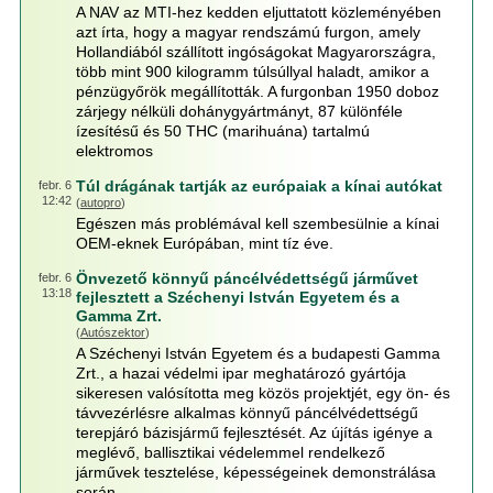
A NAV az MTI-hez kedden eljuttatott közleményében
azt írta, hogy a magyar rendszámú furgon, amely
Hollandiából szállított ingóságokat Magyarországra,
több mint 900 kilogramm túlsúllyal haladt, amikor a
pénzügyőrök megállították. A furgonban 1950 doboz
zárjegy nélküli dohánygyártmányt, 87 különféle
ízesítésű és 50 THC (marihuána) tartalmú
elektromos
Túl drágának tartják az európaiak a kínai autókat
febr. 6
12:42
(
autopro
)
Egészen más problémával kell szembesülnie a kínai
OEM-eknek Európában, mint tíz éve.
Önvezető könnyű páncélvédettségű járművet
febr. 6
13:18
fejlesztett a Széchenyi István Egyetem és a
Gamma Zrt.
(
Autószektor
)
A Széchenyi István Egyetem és a budapesti Gamma
Zrt., a hazai védelmi ipar meghatározó gyártója
sikeresen valósította meg közös projektjét, egy ön- és
távvezérlésre alkalmas könnyű páncélvédettségű
terepjáró bázisjármű fejlesztését. Az újítás igénye a
meglévő, ballisztikai védelemmel rendelkező
járművek tesztelése, képességeinek demonstrálása
során