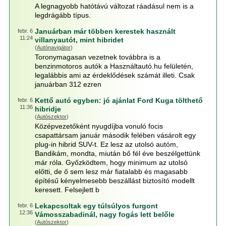
A legnagyobb hatótávú változat ráadásul nem is a
legdrágább típus.
Januárban már többen kerestek használt
febr. 6
11:24
villanyautót, mint hibridet
(
Autónavigátor
)
Toronymagasan vezetnek továbbra is a
benzinmotoros autók a Használtautó.hu felületén,
legalábbis ami az érdeklődések számát illeti. Csak
januárban 312 ezren
Kettő autó egyben: jó ajánlat Ford Kuga tölthető
febr. 6
11:36
hibridje
(
Autószektor
)
Középvezetőként nyugdíjba vonuló focis
csapattársam január második felében vásárolt egy
plug-in hibrid SUV-t. Ez lesz az utolsó autóm,
Bandikám, mondta, miután bő fél éve beszélgettünk
már róla. Győzködtem, hogy minimum az utolsó
előtti, de ő sem lesz már fiatalabb és magasabb
építésű kényelmesebb beszállást biztosító modellt
keresett. Felsejlett b
Lekapcsoltak egy túlsúlyos furgont
febr. 6
12:36
Vámosszabadinál, nagy fogás lett belőle
(
Autószektor
)