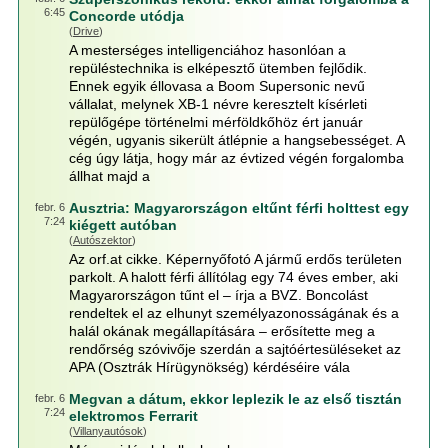
6:45
Concorde utódja
(
Drive
)
A mesterséges intelligenciához hasonlóan a
repüléstechnika is elképesztő ütemben fejlődik.
Ennek egyik éllovasa a Boom Supersonic nevű
vállalat, melynek XB-1 névre keresztelt kísérleti
repülőgépe történelmi mérföldkőhöz ért január
végén, ugyanis sikerült átlépnie a hangsebességet. A
cég úgy látja, hogy már az évtized végén forgalomba
állhat majd a
Ausztria: Magyarországon eltűnt férfi holttest egy
febr. 6
7:24
kiégett autóban
(
Autószektor
)
Az orf.at cikke. Képernyőfotó A jármű erdős területen
parkolt. A halott férfi állítólag egy 74 éves ember, aki
Magyarországon tűnt el – írja a BVZ. Boncolást
rendeltek el az elhunyt személyazonosságának és a
halál okának megállapítására – erősítette meg a
rendőrség szóvivője szerdán a sajtóértesüléseket az
APA (Osztrák Hírügynökség) kérdéséire vála
Megvan a dátum, ekkor leplezik le az első tisztán
febr. 6
7:24
elektromos Ferrarit
(
Villanyautósok
)