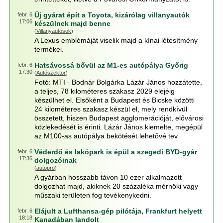
Új gyárat épít a Toyota, kizárólag villanyautók
febr. 6
17:06
készülnek majd benne
(
Villanyautósok
)
A Lexus emblémáját viselik majd a kínai létesítmény
termékei.
Hatsávossá bővül az M1-es autópálya Győrig
febr. 6
17:30
(
Autószektor
)
Fotó: MTI - Bodnár Bolgárka Lázár János hozzátette,
a teljes, 78 kilométeres szakasz 2029 elejéig
készülhet el. Elsőként a Budapest és Bicske közötti
24 kilométeres szakasz készül el, mely rendkívül
összetett, hiszen Budapest agglomerációját, elővárosi
közlekedését is érinti. Lázár János kiemelte, megépül
az M100-as autópálya bekötését lehetővé tev
Véderdő és lakópark is épül a szegedi BYD-gyár
febr. 6
17:36
dolgozóinak
(
autopro
)
A gyárban hosszabb távon 10 ezer alkalmazott
dolgozhat majd, akiknek 20 százaléka mérnöki vagy
műszaki területen fog tevékenykedni.
Elájult a Lufthansa-gép pilótája, Frankfurt helyett
febr. 6
18:18
Kanadában landolt