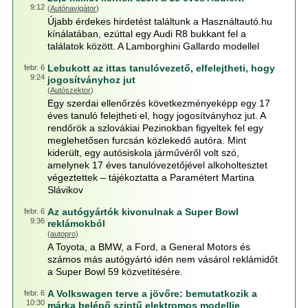
9:12
(
Autónavigátor
)
Újabb érdekes hirdetést találtunk a Használtautó.hu
kínálatában, ezúttal egy Audi R8 bukkant fel a
találatok között. A Lamborghini Gallardo modellel
Lebukott az ittas tanulóvezető, elfelejtheti, hogy
febr. 6
9:24
jogosítványhoz jut
(
Autószektor
)
Egy szerdai ellenőrzés következményeképp egy 17
éves tanuló felejtheti el, hogy jogosítványhoz jut. A
rendőrök a szlovákiai Pezinokban figyeltek fel egy
meglehetősen furcsán közlekedő autóra. Mint
kiderült, egy autósiskola járművéről volt szó,
amelynek 17 éves tanulóvezetőjével alkoholtesztet
végeztettek – tájékoztatta a Paramétert Martina
Slávikov
Az autógyártók kivonulnak a Super Bowl
febr. 6
9:36
reklámokból
(
autopro
)
A Toyota, a BMW, a Ford, a General Motors és
számos más autógyártó idén nem vásárol reklámidőt
a Super Bowl 59 közvetítésére.
A Volkswagen terve a jövőre: bemutatkozik a
febr. 6
10:30
márka belépő szintű elektromos modellje