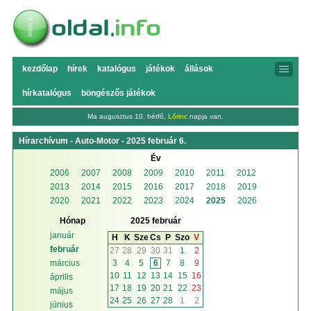
kezdőlap
hírek
katalógus
játékok
állások
hírkatalógus
böngészős játékok
Ma augusztus 10, hétfő,
Lőrinc
napja van.
Hírarchívum - Auto-Motor - 2025 február 6.
Év
2006
2007
2008
2009
2010
2011
2012
2013
2014
2015
2016
2017
2018
2019
2020
2021
2022
2023
2024
2025
2026
Hónap
2025 február
január
H
K
Sze
Cs
P
Szo
V
február
27
28
29
30
31
1
2
3
4
5
6
7
8
9
március
10
11
12
13
14
15
16
április
17
18
19
20
21
22
23
május
24
25
26
27
28
1
2
június