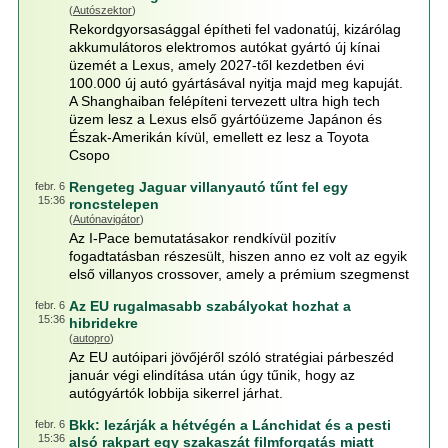
(
Autószektor
)
Rekordgyorsasággal építheti fel vadonatúj, kizárólag
akkumulátoros elektromos autókat gyártó új kínai
üzemét a Lexus, amely 2027-től kezdetben évi
100.000 új autó gyártásával nyitja majd meg kapuját.
A Shanghaiban felépíteni tervezett ultra high tech
üzem lesz a Lexus első gyártóüzeme Japánon és
Észak-Amerikán kívül, emellett ez lesz a Toyota
Csopo
Rengeteg Jaguar villanyautó tűnt fel egy
febr. 6
15:36
roncstelepen
(
Autónavigátor
)
Az I-Pace bemutatásakor rendkívül pozitív
fogadtatásban részesült, hiszen anno ez volt az egyik
első villanyos crossover, amely a prémium szegmenst
Az EU rugalmasabb szabályokat hozhat a
febr. 6
15:36
hibridekre
(
autopro
)
Az EU autóipari jövőjéről szóló stratégiai párbeszéd
január végi elindítása után úgy tűnik, hogy az
autógyártók lobbija sikerrel járhat.
Bkk: lezárják a hétvégén a Lánchidat és a pesti
febr. 6
15:36
alsó rakpart egy szakaszát filmforgatás miatt