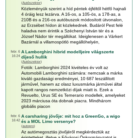
(
Autószektor
)
Közleményük szerint a híd péntek éjféltől hétfő hajnali
4 óráig lesz lezárva. A 16-os, a 105-ös, a 178-as, a
210B és a 216-os autóbuszok módosított útvonalon,
az Erzsébet hídon át közlekednek. Budáról Pest felé
haladva nem érintik a Széchenyi István tér és a
József Nádor tér megállókat. Ideiglenesen a Várkert
Bazárnál a villamospótló megállóhelyén,
A Lamborghini hibrid modelljeire világszerte
febr. 6
16:24
díjeső hullik
(
Autószektor
)
Fotók: Lamborghini 2024 kivételes év volt az
Automobili Lamborghini számára: nemcsak a márka
kiváló gazdasági eredményei, 10 687 leszállított
járművel, hanem az olasz luxusmárka járművei által
kapott rangos nemzetközi díjak miatt is. Ezek a
Revuelto, Urus SE és Temerario modellek, amelyeket
2023 márciusa óta dobnak piacra. Mindhárom
globális piacon
A carsharing jövője: mit hoz a GreenGo, a wigo
febr. 6
16:42
és a MOL Limo versenye?
(
autopro
)
Az autómegosztás jövőjéről megkérdeztük az
érintetteket, illetve a Fővárosi Önkormányzatot is.