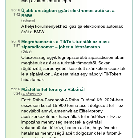
Még az idén lehull a lepel.
Újabb országban gyárt elektromos autókat a
febr. 6
7:42
BMW
(
autopro
)
A helyi körülményekhez igazítja elektromos autóinak
árát a BMW.
Megrohamozták a TikTok-turisták az olasz
febr. 6
7:57
síparadicsomot – jöhet a létszámstop
(
Drive
)
Olaszország egyik legnépszerűbb síparadicsomában
megbénult az élet a turisták tömegétől. Sokan
rögtönzött, serpenyőből készített szánkókon csúsztak
le a sípályákon,. Az eset miatt egy nápolyi TikTokert
hibáztatnak.
Másfél Eiffel-torony a Rábánál
febr. 6
8:24
(
Autószektor
)
Fotó: Rába-Facebook A Rába Futómű Kft. 2024-ben
összesen közel 15.900 tonna acélt dolgozott fel – ez
nagyjából annyi, amennyit az Eiffel-torony
acélszerkezetéhez használtak fel másfélszer. Ez az
impozáns mennyiség nemcsak a gyártási
volumenünket tükrözi, hanem azt is, hogy évente
hatalmas mennyiségű acélt dolgozunk fel a futómű-