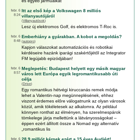
és egyéb járműalkat
Itt az első kép a Volkswagen 8 milliós
febr. 6
8:24
villanyautójáról
(
Villanyautósok
)
Lesz új elektromos Golf, és elektromos T-Roc is.
Emberhiány a gyárakban. A kobot a megoldás?
febr. 6
8:48
(
autopro
)
Kapjon válaszokat automatizációs és robotikai
kérdéseire hazánk iparági szakértőjétől az Integrator
FM legújabb epizódjában!
Meglepetés: Budapest helyett egy másik magyar
febr. 6
8:57
város lett Európa egyik legromantikusabb úti
célja
(
Drive
)
Egy romantikus hétvégi kiruccanás remek módja
lehet a Valentin-nap megünneplésének, ehhez
viszont érdemes előre válogatnunk az olyan városok
közül, amik tökéletesek az alkalomra. Az például
könnyen ronthat az élményen, ha szerelmespárok
tömkelege járja mellettünk a látványosságokat –
éppen ezért állított össze a Nomad egy alternatív
„romantikus lis
28,9 milliót kérnek ezért a 15 éves Audiért!
febr. 6