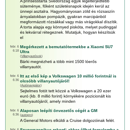
A prinsesstårta Svédország egyik legelterjedtebb
süteménye, főként születésnapok idején kerül az
ünnepi asztalra. Hagyományosan zöld és rózsaszín
árnyalatokban pompázik, gyakran marcipánból
megformázott rózsákkal vagy más virágokkal díszítik.
A torta alapja egy könnyed piskóta, melyet pudinggal
és lekvárral rétegeznek. Mutatjuk, hogyan készítsük
el
Megérkezett a bemutatótermekbe a Xiaomi SU7
febr. 6
6:18
Ultra
(
Villanyautósok
)
Bárki megnézheti a több mint 1500 lóerős
villanyautót.
Itt az első kép a Volkswagen 10 millió forintnál is
febr. 6
6:36
olcsóbb villanyautójáról!
(
Autónavigátor
)
Sejtelmes fotót tett közzé a Volkswagen a 20 ezer
euró (kb. 8 millió forint) környékére pozicionált kis
villanyautójáról, amely minden
Alaposan leépíti önvezetős cégét a GM
febr. 6
6:36
(
autopro
)
A General Motors elküldi a Cruise dolgozóinak felét.
Szuperszonikus rekord: ekkor állhat forgalomba a
febr. 6