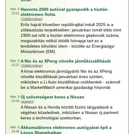
Havonta 2000 autóval gyarapodik a tisztán
febr. 6
13:21
elektromos flotta
(
Zöldjárműipar
)
Erős hajrát követően repülőrajttal indult 2025 is a
zöldautózás terjedésében: januárban ismét több mint
1900-zal nőtt a tisztán elektromos gépkocsik száma,
megszakítás nélkül ötödik hónapja tart ez a
lendületes bővülési ütem - közölte az Energiaügyi
Minisztérium (EM).
A Nio és az XPeng növelte járműkiszállítását
febr. 6
13:27
(
Zöldjárműipar
)
A kínai elektromos járműgyártó Nio és az XPeng
növelte kiszállítását januárban éves szinten,
miközben a Li Auto kiszállításai csökkentek - számolt
be a MarketWatch amerikai gazdasági hírportál.
Új szövetségest keres a Nissan
febr. 6
13:42
(
autopro
)
A Nissan és a Honda közötti fúziós tárgyalások a
végéhez közelednek, miközben a Nissan új partnert
keres a technológiai szektorban.
Akkumulátoros elektromos autógyárat épít a
febr. 6
14:42
Lexus Shanghaiban