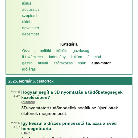
július
augusztus
szeptember
október
november
december
Kategória
Összes
belföld
külföld
gazdaság
it / számtech.
tudomány
kultúra
életmód
gastro
bulvár
szórakozás
sport
auto-motor
időjárás
2025. február 6. csütörtök
Hogyan segít a 3D nyomtatás a tüdőbetegségek
febr. 6
4:42
kezelésében?
(
autopro
)
3D-nyomtatott tüdőmodellek segítik az újszülöttek
életének megmentését.
Így készül a díszes princesstårta, azaz a svéd
febr. 6
4:57
hercegnőtorta
(
Drive
)