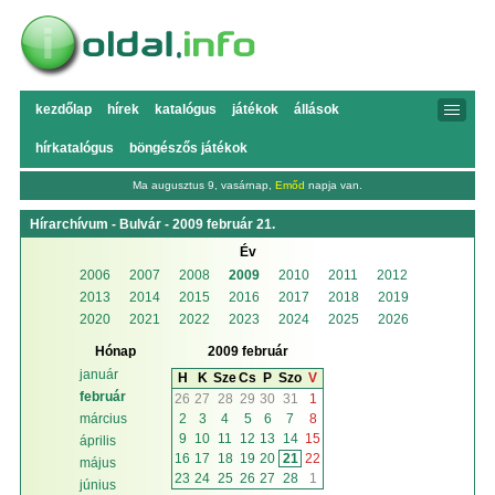
kezdőlap
hírek
katalógus
játékok
állások
hírkatalógus
böngészős játékok
Ma augusztus 9, vasárnap,
Emőd
napja van.
Hírarchívum - Bulvár - 2009 február 21.
Év
2006
2007
2008
2009
2010
2011
2012
2013
2014
2015
2016
2017
2018
2019
2020
2021
2022
2023
2024
2025
2026
Hónap
2009 február
január
H
K
Sze
Cs
P
Szo
V
február
26
27
28
29
30
31
1
2
3
4
5
6
7
8
március
9
10
11
12
13
14
15
április
16
17
18
19
20
21
22
május
23
24
25
26
27
28
1
június