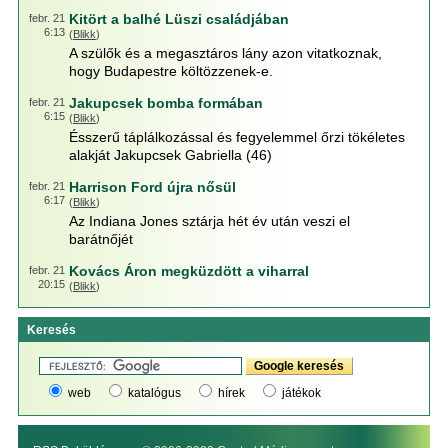
Kitört a balhé Lüszi családjában
febr. 21
6:13
(
Blikk
)
A szülők és a megasztáros lány azon vitatkoznak,
hogy Budapestre költözzenek-e.
Jakupcsek bomba formában
febr. 21
6:15
(
Blikk
)
Ésszerű táplálkozással és fegyelemmel őrzi tökéletes
alakját Jakupcsek Gabriella (46)
Harrison Ford újra nősül
febr. 21
6:17
(
Blikk
)
Az Indiana Jones sztárja hét év után veszi el
barátnőjét
Kovács Áron megküzdött a viharral
febr. 21
20:15
(
Blikk
)
Keresés
web
katalógus
hírek
játékok