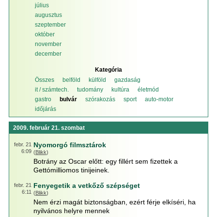
július
augusztus
szeptember
október
november
december
Kategória
Összes
belföld
külföld
gazdaság
it / számtech.
tudomány
kultúra
életmód
gastro
bulvár
szórakozás
sport
auto-motor
időjárás
2009. február 21. szombat
Nyomorgó filmsztárok
febr. 21
6:09
(
Blikk
)
Botrány az Oscar előtt: egy fillért sem fizettek a
Gettómilliomos tinijeinek.
Fenyegetik a vetkőző szépséget
febr. 21
6:11
(
Blikk
)
Nem érzi magát biztonságban, ezért férje elkíséri, ha
nyilvános helyre mennek