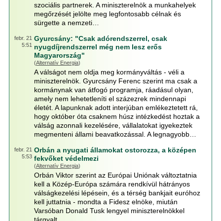
szociális partnerek. A miniszterelnök a munkahelyek
megőrzését jelölte meg legfontosabb célnak és
sürgette a nemzeti…
Gyurcsány: "Csak adórendszerrel, csak
febr. 21
5:51
nyugdíjrendszerrel még nem lesz erős
Magyarország"
(
Alternatív Energia
)
A válságot nem oldja meg kormányváltás - véli a
miniszterelnök. Gyurcsány Ferenc szerint ma csak a
kormánynak van átfogó programja, ráadásul olyan,
amely nem lehetetleníti el százezrek mindennapi
életét. A lapunknak adott interjúban emlékeztetett rá,
hogy október óta csaknem húsz intézkedést hoztak a
válság azonnali kezelésére, vállalatokat igyekeztek
megmenteni állami beavatkozással. A legnagyobb…
Orbán a nyugati államokat ostorozza, a középen
febr. 21
5:53
fekvőket védelmezi
(
Alternatív Energia
)
Orbán Viktor szerint az Európai Uniónak változtatnia
kell a Közép-Európa számára rendkívül hátrányos
válságkezelési lépésein, és a térség bankjait euróhoz
kell juttatnia - mondta a Fidesz elnöke, miután
Varsóban Donald Tusk lengyel miniszterelnökkel
tárgyalt.