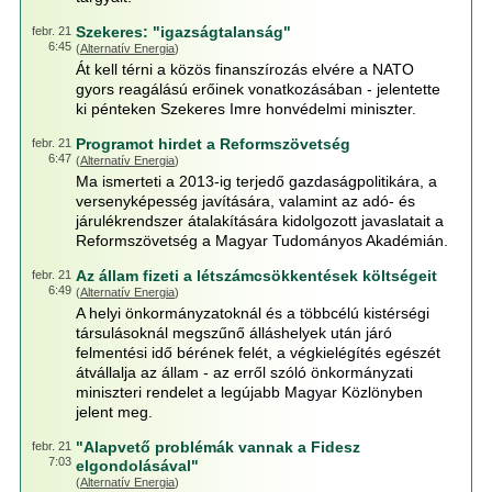
Szekeres: "igazságtalanság"
febr. 21
6:45
(
Alternatív Energia
)
Át kell térni a közös finanszírozás elvére a NATO
gyors reagálású erőinek vonatkozásában - jelentette
ki pénteken Szekeres Imre honvédelmi miniszter.
Programot hirdet a Reformszövetség
febr. 21
6:47
(
Alternatív Energia
)
Ma ismerteti a 2013-ig terjedő gazdaságpolitikára, a
versenyképesség javítására, valamint az adó- és
járulékrendszer átalakítására kidolgozott javaslatait a
Reformszövetség a Magyar Tudományos Akadémián.
Az állam fizeti a létszámcsökkentések költségeit
febr. 21
6:49
(
Alternatív Energia
)
A helyi önkormányzatoknál és a többcélú kistérségi
társulásoknál megszűnő álláshelyek után járó
felmentési idő bérének felét, a végkielégítés egészét
átvállalja az állam - az erről szóló önkormányzati
miniszteri rendelet a legújabb Magyar Közlönyben
jelent meg.
"Alapvető problémák vannak a Fidesz
febr. 21
7:03
elgondolásával"
(
Alternatív Energia
)