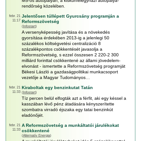
M5-ös autópályán, a kiskunfélegyházi autópálya-
rendőrség közelében.
Jelentősen túllépett Gyurcsány programján a
febr. 21
11:17
Reformszövetség
(
Infostart
)
A versenyképesség javítása és a növekedés
gyorsítása érdekében 2013-ig a jelenlegi 50
százalékos költségvetési centralizáció 8
százalékpontos csökkentését javasolja a
Reformszövetség, s ezzel összesen 2 220-2 300
milliárd forinttal csökkentené az állami jövedelem-
elvonást - ismertette a Reformszövetség programját
Békesi László a gazdaságpolitikai munkacsoport
vezetője a Magyar Tudományos…
Kiraboltak egy benzinkutat Tatán
febr. 21
11:33
(
Infostart
)
Tíz percen belül elfogták azt a férfit, aki egy késsel a
kasszában lévő pénz átadására kényszerítette
szombatra virradó éjszaka egy tatai benzinkút
eladónőjét.
A Reformszövetség a munkáltatói járulékokat
febr. 21
11:33
csökkentené
(
Alternatív Energia
)