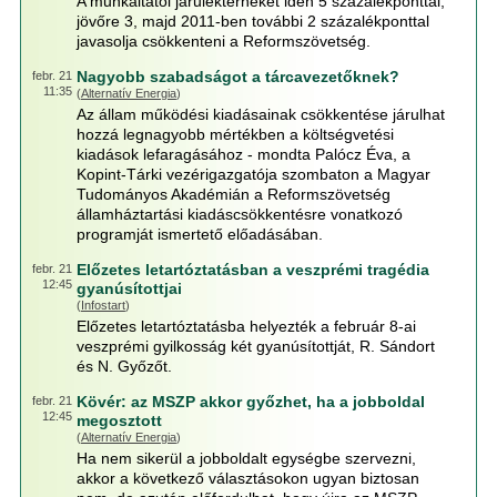
A munkáltatói járulékterheket idén 5 százalékponttal,
jövőre 3, majd 2011-ben további 2 százalékponttal
javasolja csökkenteni a Reformszövetség.
Nagyobb szabadságot a tárcavezetőknek?
febr. 21
11:35
(
Alternatív Energia
)
Az állam működési kiadásainak csökkentése járulhat
hozzá legnagyobb mértékben a költségvetési
kiadások lefaragásához - mondta Palócz Éva, a
Kopint-Tárki vezérigazgatója szombaton a Magyar
Tudományos Akadémián a Reformszövetség
államháztartási kiadáscsökkentésre vonatkozó
programját ismertető előadásában.
Előzetes letartóztatásban a veszprémi tragédia
febr. 21
12:45
gyanúsítottjai
(
Infostart
)
Előzetes letartóztatásba helyezték a február 8-ai
veszprémi gyilkosság két gyanúsítottját, R. Sándort
és N. Győzőt.
Kövér: az MSZP akkor győzhet, ha a jobboldal
febr. 21
12:45
megosztott
(
Alternatív Energia
)
Ha nem sikerül a jobboldalt egységbe szervezni,
akkor a következő választásokon ugyan biztosan