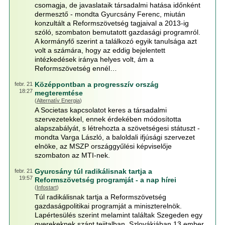
csomagja, de javaslataik társadalmi hatása időnként
dermesztő - mondta Gyurcsány Ferenc, miután
konzultált a Reformszövetség tagjaival a 2013-ig
szóló, szombaton bemutatott gazdasági programról.
A kormányfő szerint a találkozó egyik tanulsága azt
volt a számára, hogy az eddig bejelentett
intézkedések iránya helyes volt, ám a
Reformszövetség ennél…
Középpontban a progresszív ország
febr. 21
18:27
megteremtése
(
Alternatív Energia
)
A Societas kapcsolatot keres a társadalmi
szervezetekkel, ennek érdekében módosította
alapszabályát, s létrehozta a szövetségesi státuszt -
mondta Varga László, a baloldali ifjúsági szervezet
elnöke, az MSZP országgyűlési képviselője
szombaton az MTI-nek.
Gyurcsány túl radikálisnak tartja a
febr. 21
19:57
Reformszövetség programját - a nap hírei
(
Infostart
)
Túl radikálisnak tartja a Reformszövetség
gazdaságpolitikai programját a miniszterelnök.
Lapértesülés szerint melamint találtak Szegeden egy
gyerekeknek szánt tejitalban. Szlovákiában 13 ember