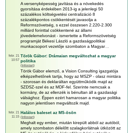
A versenyképesség javítása és a növekedés
gyorsítása érdekében 2013-ig a jelenlegi 50
százalékos költségvetési centralizáció 8
százalékpontos csökkentését javasolja a
Reformszövetség, s ezzel összesen 2.220-2.300
milliárd forinttal csökkentené az állami
jövedelemelvonást - ismertette a Reformszövetség
programját Békesi László a gazdaságpolitikai
munkacsoport vezetője szombaton a Magyar…
Török Gábor: Drámaian megváltozhat a magyar
febr. 21
10:57
politika
(
Infostart
)
Török Gábor elemző, a Vision Consulting igazgatója
elképzelhetőnek tartja, hogy az MSZP - olasz mintára
- szorosan és deklaráltan együttműködik majd az
SZDSZ-szel és az MDF-fel. Szerinte nemcsak a
kormány, de az ellenzék is bénultan áll a gazdasági
válsághoz. Éppen ezért hamarosan a magyar politika
nagyon jelentősen megváltozik majd.
Halálos baleset az M5-ösön
febr. 21
11:15
(
Infostart
)
Meghalt egy ember, miután kirepült abból az autóból,
amely szombaton délelőtt szalagkorlátnak ütközött az