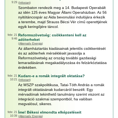
9:29
(
Infostart
)
Szombaton rendezik meg a 14. Budapesti Operabált
az idén 125 éves Magyar Állami Operaházban. Az 56
nyitótáncospár az Aida bevonulási indulójára érkezik
a terembe, majd Strauss Bécsi Vér című operettjének
egyik keringőjére táncol.
Reformszövetség: csökkenteni kell az
febr. 21
9:46
adóterheket
(
Alternatív Energia
)
Az államháztartás kiadásainak jelentős csökkentését
és az adóterhek mérséklését javasolja a
Reformszövetség az ország további gazdasági
lemaradásának megakadályozása és felzárkóztatása
érdekében.
Kudarc-e a romák integrált oktatása?
febr. 21
10:21
(
Infostart
)
Az MSZP szakpolitikusa, Tatai-Tóth András a romák
integrált oktatásának kudarcáról beszélt. Egy
mérvadónak tekinthető tanulmány szerint viszont az
integráció szakmai szempontból, ha valóban
megvalósul, sikeres.
Íme! Békesi elmondta elképzeléseit
febr. 21
10:39
(
Alternatív Energia
)