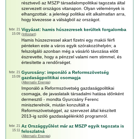
résztvevő az MSZP társadalompolitikai tagozata által
szervezett országos vitanapon. Olyan vélemények is
elhangzottak: a jelenlegi politikai elit alkalmatlan arra,
hogy kivezesse a válságból az országot.
Vigyázat: hamis húszezresek kerültek forgalomba
febr. 21
15:09
(
Infostart
)
Hamis húszezressel akart fizetni egy makói férfi
pénteken este a város egyik szórakozóhelyén; a
felszolgáló azonban még a vásárló távozása előtt
észrevette, hogy a pénzzel valami nem stimmel, és
értesítette a rendőrséget.
Gyurcsány: imponáló a Reformszövetség
febr. 21
15:09
gazdaságpolitikai csomagja
(
Alternatív Energia
)
Imponáló a Reformszövetség gazdaságpolitikai
csomagja, de javaslataik társadalmi hatása időnként
dermesztő - mondta Gyurcsány Ferenc
miniszterelnök, miután konzultált a
Reformszövetséggel, az szervezet által készített
2013-ig szóló gazdaságélénkítő programról.
Az Országgyűlést már az MSZP egyik tagozata is
febr. 21
15:11
feloszlatná
(
Alternatív Energia
)