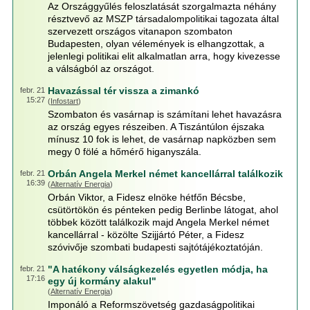
Az Országgyűlés feloszlatását szorgalmazta néhány
résztvevő az MSZP társadalompolitikai tagozata által
szervezett országos vitanapon szombaton
Budapesten, olyan vélemények is elhangzottak, a
jelenlegi politikai elit alkalmatlan arra, hogy kivezesse
a válságból az országot.
Havazással tér vissza a zimankó
febr. 21
15:27
(
Infostart
)
Szombaton és vasárnap is számítani lehet havazásra
az ország egyes részeiben. A Tiszántúlon éjszaka
mínusz 10 fok is lehet, de vasárnap napközben sem
megy 0 fölé a hőmérő higanyszála.
Orbán Angela Merkel német kancellárral találkozik
febr. 21
16:39
(
Alternatív Energia
)
Orbán Viktor, a Fidesz elnöke hétfőn Bécsbe,
csütörtökön és pénteken pedig Berlinbe látogat, ahol
többek között találkozik majd Angela Merkel német
kancellárral - közölte Szijjártó Péter, a Fidesz
szóvivője szombati budapesti sajtótájékoztatóján.
"A hatékony válságkezelés egyetlen módja, ha
febr. 21
17:16
egy új kormány alakul"
(
Alternatív Energia
)
Imponáló a Reformszövetség gazdaságpolitikai