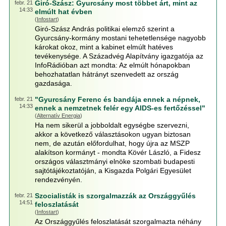
Giró-Szász: Gyurcsány most többet árt, mint az
febr. 21
14:33
elmúlt hat évben
(
Infostart
)
Giró-Szász András politikai elemző szerint a
Gyurcsány-kormány mostani tehetetlensége nagyobb
károkat okoz, mint a kabinet elmúlt hatéves
tevékenysége. A Századvég Alapítvány igazgatója az
InfoRádióban azt mondta: Az elmúlt hónapokban
behozhatatlan hátrányt szenvedett az ország
gazdasága.
"Gyurcsány Ferenc és bandája ennek a népnek,
febr. 21
14:33
ennek a nemzetnek felér egy AIDS-es fertőzéssel"
(
Alternatív Energia
)
Ha nem sikerül a jobboldalt egységbe szervezni,
akkor a következő választásokon ugyan biztosan
nem, de azután előfordulhat, hogy újra az MSZP
alakítson kormányt - mondta Kövér László, a Fidesz
országos választmányi elnöke szombati budapesti
sajtótájékoztatóján, a Kisgazda Polgári Egyesület
rendezvényén.
Szocialisták is szorgalmazzák az Országgyűlés
febr. 21
14:51
feloszlatását
(
Infostart
)
Az Országgyűlés feloszlatását szorgalmazta néhány