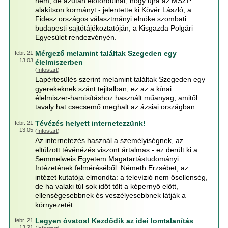
nem, de azután előfordulhat, hogy újra az MSZP
alakítson kormányt - jelentette ki Kövér László, a
Fidesz országos választmányi elnöke szombati
budapesti sajtótájékoztatóján, a Kisgazda Polgári
Egyesület rendezvényén.
Mérgező melamint találtak Szegeden egy
febr. 21
13:03
élelmiszerben
(
Infostart
)
Lapértesülés szerint melamint találtak Szegeden egy
gyerekeknek szánt tejitalban; ez az a kínai
élelmiszer-hamisításhoz használt műanyag, amitől
tavaly hat csecsemő meghalt az ázsiai országban.
Tévézés helyett internetezzünk!
febr. 21
13:05
(
Infostart
)
Az internetezés használ a személyiségnek, az
eltúlzott tévénézés viszont ártalmas - ez derült ki a
Semmelweis Egyetem Magatartástudományi
Intézetének felméréséből. Németh Erzsébet, az
intézet kutatója elmondta: a televízió nem ősellenség,
de ha valaki túl sok időt tölt a képernyő előtt,
ellenségesebbnek és veszélyesebbnek látják a
környezetét.
Legyen óvatos! Kezdődik az idei lomtalanítás
febr. 21
13:21