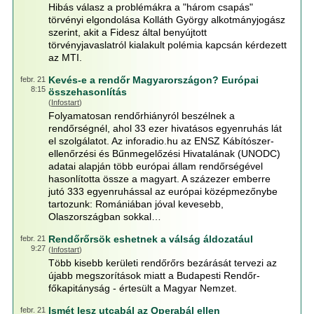
Hibás válasz a problémákra a "három csapás"
törvényi elgondolása Kolláth György alkotmányjogász
szerint, akit a Fidesz által benyújtott
törvényjavaslatról kialakult polémia kapcsán kérdezett
az MTI.
Kevés-e a rendőr Magyarországon? Európai
febr. 21
8:15
összehasonlítás
(
Infostart
)
Folyamatosan rendőrhiányról beszélnek a
rendőrségnél, ahol 33 ezer hivatásos egyenruhás lát
el szolgálatot. Az inforadio.hu az ENSZ Kábítószer-
ellenőrzési és Bűnmegelőzési Hivatalának (UNODC)
adatai alapján több európai állam rendőrségével
hasonlította össze a magyart. A százezer emberre
jutó 333 egyenruhással az európai középmezőnybe
tartozunk: Romániában jóval kevesebb,
Olaszországban sokkal…
Rendőrőrsök eshetnek a válság áldozatául
febr. 21
9:27
(
Infostart
)
Több kisebb kerületi rendőrőrs bezárását tervezi az
újabb megszorítások miatt a Budapesti Rendőr-
főkapitányság - értesült a Magyar Nemzet.
Ismét lesz utcabál az Operabál ellen
febr. 21