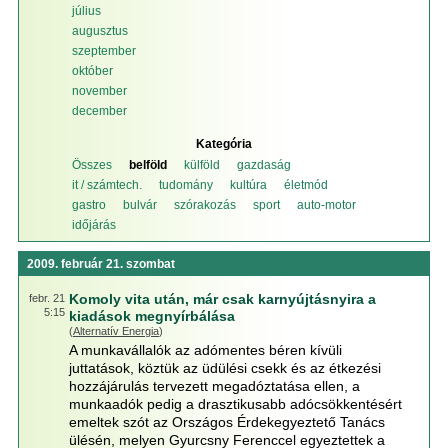
július
augusztus
szeptember
október
november
december
Kategória
Összes
belföld
külföld
gazdaság
it / számtech.
tudomány
kultúra
életmód
gastro
bulvár
szórakozás
sport
auto-motor
időjárás
2009. február 21. szombat
Komoly vita után, már csak karnyújtásnyira a
febr. 21
5:15
kiadások megnyírbálása
(
Alternatív Energia
)
A munkavállalók az adómentes béren kívüli
juttatások, köztük az üdülési csekk és az étkezési
hozzájárulás tervezett megadóztatása ellen, a
munkaadók pedig a drasztikusabb adócsökkentésért
emeltek szót az Országos Érdekegyeztető Tanács
ülésén, melyen Gyurcsny Ferenccel egyeztettek a