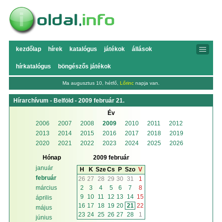
kezdőlap
hírek
katalógus
játékok
állások
hírkatalógus
böngészős játékok
Ma augusztus 10, hétfő,
Lőrinc
napja van.
Hírarchívum - Belföld - 2009 február 21.
Év
2006
2007
2008
2009
2010
2011
2012
2013
2014
2015
2016
2017
2018
2019
2020
2021
2022
2023
2024
2025
2026
Hónap
2009 február
január
H
K
Sze
Cs
P
Szo
V
február
26
27
28
29
30
31
1
2
3
4
5
6
7
8
március
9
10
11
12
13
14
15
április
16
17
18
19
20
21
22
május
23
24
25
26
27
28
1
június