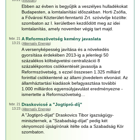
(
Infostart
)
Ebben az évben is begyűjtik a veszélyes hulladékokat
Budapesten, a lomtalanítási időszakban. Horti Zsófia,
a Fővárosi Közterület-fenntartó Zrt. szóvivője közölte:
szombaton az I. kerületben kezdődött meg az idei
lomtalanítás, amely november végig tart majd.
A Reformszövetség kemény javaslata
febr. 21
13:21
(
Alternatív Energia
)
A versenyképesség javítása és a növekedés
gyorsítása érdekében 2013-ig a jelenlegi 50
százalékos költségvetési centralizáció 8
százalékpontos csökkentését javasolja a
Reformszövetség, s ezzel összesen 1.325 milliárd
forinttal csökkentené az állami jövedelem elvonást. Az
államháztartási kiadások befagyasztása további
1.000 milliárdos egyensúlyjavulást eredményezne -
ismertette a Reformszövetség…
Draskovicsé a "Jogtipró-díj"
febr. 21
13:23
(
Alternatív Energia
)
A "Jogtipró-díjat" Draskovics Tibor igazságügy-
miniszternek, a "Szabadság-díjat" pedig két
oknyomozó újságírónak ítélte oda a Szabadság Kör
szombaton.