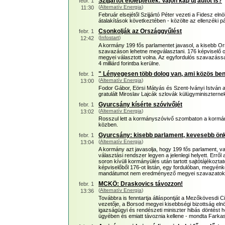
Szíjjártót előléptették. Vajon kap új autót is?
febr. 1
(
Alternatív Energia
)
11:30
Február elsejétől Szijjártó Péter vezeti a Fidesz elnö
átalakítások következtében - közölte az ellenzéki pá
Csonkolják az Országgyűlést
febr. 1
(
Infostart
)
12:42
A kormány 199 fős parlamentet javasol, a kisebb Or
szavazáson lehetne megválasztani. 176 képviselő ors
megyei választott volna. Az egyfordulós szavazással 
4 milliárd forintba kerülne.
" Lényegesen több dolog van, ami közös be
febr. 1
(
Alternatív Energia
)
13:00
Fodor Gábor, Eörsi Mátyás és Szent-Iványi István 
gratulált Miroslav Lajcák szlovák külügyminisztern
Gyurcsány kísérte szóvivőjét
febr. 1
(
Alternatív Energia
)
13:02
Rosszul lett a kormányszóvivő szombaton a kormányü
közben.
Gyurcsány: kisebb parlament, kevesebb ön
febr. 1
(
Alternatív Energia
)
13:04
A kormány azt javasolja, hogy 199 fős parlament, v
választási rendszer legyen a jelenlegi helyett. Erről
soron kívüli kormányülés után tartott sajtótájékozta
képviselőből 176-ot listán, egy fordulóban, megyén
mandátumot nem eredményező megyei szavazato
MCKÖ: Draskovics távozzon!
febr. 1
(
Alternatív Energia
)
13:36
Továbbra is fenntartja álláspontját a Mezőkövesd
vezetője, a Borsod megyei kisebbségi bizottság elnö
igazságügyi és rendészeti miniszter hibás döntést h
ügyében és emiatt távoznia kellene - mondta Farka