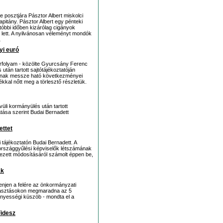
 posztjára Pásztor Albert miskolci
itány. Pásztor Albert egy pénteki
utóbbi időben kizárólag cigányok
 lett. A nyilvánosan véleményt mondók
…
yi euró
árfolyam - közölte Gyurcsány Ferenc
után tartott sajtótájékoztatóján
amnak messze ható következményei
kkal nőtt meg a törlesztő részletük.
üli kormányülés után tartott
tása szerint Budai Bernadett
ettet
tájékoztatón Budai Bernadett. A
országgyűlési képviselők létszámának
vezett módosításáról számolt éppen be,
ak
enjen a felére az önkormányzati
álasztásokon megmaradna az 5
nyességi küszöb - mondta el a
Fidesz