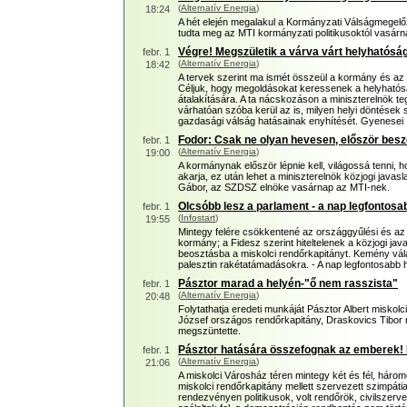
(
Alternatív Energia
)
18:24
A hét elején megalakul a Kormányzati Válságmegel
tudta meg az MTI kormányzati politikusoktól vasárn
Végre! Megszületik a várva várt helyhatósá
febr. 1
(
Alternatív Energia
)
18:42
A tervek szerint ma ismét összeül a kormány és a
Céljuk, hogy megoldásokat keressenek a helyhatós
átalakítására. A ta nácskozáson a miniszterelnök teg
várhatóan szóba kerül az is, milyen helyi döntések s
gazdasági válság hatásainak enyhítését. Gyenesei
Fodor: Csak ne olyan hevesen, először besz
febr. 1
(
Alternatív Energia
)
19:00
A kormánynak először lépnie kell, világossá tenni, 
akarja, ez után lehet a miniszterelnök közjogi javas
Gábor, az SZDSZ elnöke vasárnap az MTI-nek.
Olcsóbb lesz a parlament - a nap legfontosa
febr. 1
(
Infostart
)
19:55
Mintegy felére csökkentené az országgyűlési és a
kormány; a Fidesz szerint hiteltelenek a közjogi j
beosztásba a miskolci rendőrkapitányt. Kemény vála
palesztin rakétatámadásokra. - A nap legfontosabb h
Pásztor marad a helyén-"ő nem rasszista"
febr. 1
(
Alternatív Energia
)
20:48
Folytathatja eredeti munkáját Pásztor Albert miskol
József országos rendőrkapitány, Draskovics Tibor 
megszüntette.
Pásztor hatására összefognak az emberek! De
febr. 1
(
Alternatív Energia
)
21:06
A miskolci Városház téren mintegy két és fél, három
miskolci rendőrkapitány mellett szervezett szimpát
rendezvényen politikusok, volt rendőrök, civilszer