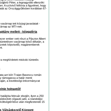
Szijjártó Péter, a legnagyobb ellenzéki
n. A szóvivő felhívta a figyelmet, hogy
latát az Országgyűlésben korábban 67-
vasárnap tett közjogi javaslatait -
sárnap az MTI-nek.
itány mellett - képgaléria
ezer ember vett részt a Pásztor Albert
iatüntetésen vasárnap késő délután, a
vezetek képviselői, magánemberek
nt.
a meghírdetett miskolci tüntetés
k
a azt kéri Traian Basescu román
gy támogassa a határ menti
Traján, a kisebbségi önkormányzat
elnie holnaptól!
 hatályba február elsején, ilyen a 250
módosított cégautó adó, a standolási
k költségtérítése után megfizetendő 15
s Válságkezelő Központ