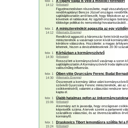
A cigány vajda is védi a miskolci főrendőrt
febr. 1
(
Infostart
)
14:12
Figyelmeztetésben részesítette, majd visszahelyezte
rendőrkapitányt Bencze József országos rendőrfőkap
sajtótájékoztatón arról beszélt, hogy Miskolcon az 
követnek el rablásokat. Az ügyből országos botrány
többsége politikai és nemzetiségi hovatartozásától
A miniszterelnököt aggasztja az egy vizitdíjn
febr. 1
(
Alternatív Energia
)
14:12
Rendkívül aggasztó a háromszáz forint körüli euró
miniszterelnök a vasárnapi soron kívüli kormányülés 
kérdésre válaszolva. Hozzátette: a magas árfoly
lehetnek, hiszen a devizahiteleseknek 20-30 százalé
Kórházban a kormányszóvivő
febr. 1
(
Infostart
)
14:30
Rosszul lett a kormányszóvivő vasárnap a soron kív
sajtótájékoztatón.A Kormányszóvivői Iroda tájékozta
valószínűleg influenzás.
Ölben vitte Gyurcsány Ferenc Budai Bernad
febr. 1
(
Alternatív Energia
)
14:30
Összeesett a kormány ülése utáni kormányszóvivői 
szóvivőt Gyurcsány Ferenc miniszterelnök, aki az 
csökkentéséről, valamint a választási rendszer ter
kapta el.
Újabb hatalmas pofon az önkormányzatokn
febr. 1
(
Infostart
)
15:06
A kormány azt is javasolja, hogy országosan csökk
képviselők száma. A tervek szerint a parlamenti v
százalékos választási, és az ötvenszázalékos érvé
kormányfő.
Draskovics Tibort lemondásra szólítja fel a 
febr. 1
(
Infostart
)
15:24