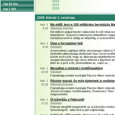
2024
top 24 óra
2025
2026
top 1 hét
2009. február 1. vasárnap
Ma eldől, lesz-e 100 milliárdos beruházás 
febr. 1
(
Alternatív Energia
)
6:24
Két időközi polgármester-választást és két népsza
településen. Szavazni valamennyi településen reggel 
kampánycsend is eddig az időpontig, a szavazókör
Úton a forradalom felé
febr. 1
(
Infostart
)
8:30
A nemzetközi sajtóban élénk visszhangot váltott 
történelmi albizottsága elnökének húsz évvel ezelőt
között arról szólt, hogy az albizottság népfelkelésnek
nyugati elemzések egy része felhívta a figyelmet ar
jelen és a jövő a tét, pontosabban az, vajon az…
Maradhat a miskolci rendőrkapitány
febr. 1
(
Infostart
)
10:18
Folytathatja eredeti munkáját Pásztor Albert miskolc
Pásztor marad, és még tüntetnek is mellette
febr. 1
(
Alternatív Energia
)
10:18
Folytathatja eredeti munkáját Pásztor Albert miskol
József országos rendőrkapitány, Draskovics Tibor 
megszüntette.
Új irányítás a Fidesznél
febr. 1
(
Infostart
)
11:12
Február elsejétől megtörténik az új irányítási rend
Szövetségnél - adta hírül a párt sajtóirodája.