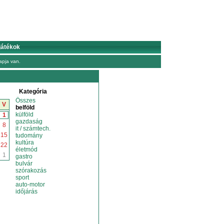
játékok
pja van.
Kategória
Összes
V
belföld
külföld
1
gazdaság
8
it / számtech.
15
tudomány
kultúra
22
életmód
1
gastro
bulvár
szórakozás
sport
auto-motor
időjárás