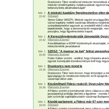
Draskovics Tibor rendészeti miniszter lemondását sü
miskolci rendőrkapitány nyilatkozatának ügyével ka
bebizonyította alkalmatlanságát".
A miskolci kapitány figyelmeztetése ellen 
febr. 1
(
Infostart
)
15:42
Simon Gábor (MSZP), Miskolc egyéni országgyűlési ké
városi kapitány mellett vasárnap délutánra meghirdet
szimpátiatüntetést egyesek az eredetitől eltérő célr
bejelentették, hogy a demonstrációt megtartják, mer
posztjára, hogy figyelmeztetést kapott.
A Kereszténydemokraták támogatják Gyurc
febr. 1
(
Alternatív Energia
)
15:42
A továbbiakban a KDNP közleményét olvashatják, me
miniszterelnök javaslataival
SZDSZ: "A magyar ne lopj" felirat ugyanoly
febr. 1
(
Alternatív Energia
)
16:00
Fodor Gábor szerint - anélkül, hogy kínpadra akarná
ügynek komolyabb következményei kell hogy legyen
Draskovics nem mond le
febr. 1
(
Alternatív Energia
)
16:18
Draskovics Tibor nem tervezi, hogy lemondjon a mis
igazságügyi és rendészeti miniszter erről újságírók e
vasárnapi ülése után.
Kiszámítható Fidesz reakció: Gyurcsány hite
febr. 1
(
Alternatív Energia
)
16:36
A Fidesz szerint a kormánynak nincs válasza a válsá
javaslatokkal próbálja elterelni a figyelmet - mondta 
párt szóvivője sajtótájékoztatón vasárnap Budapest
Kisebb parlament: a Fidesz már 67-szer m
febr. 1
(
Infostart
)
16:54
A Fidesz szerint a kormánynak nincs válasza a válsá