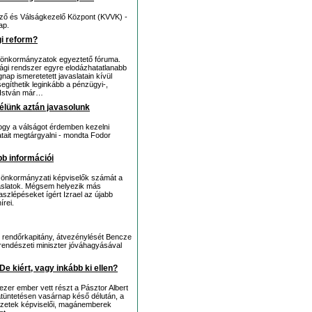
őző és Válságkezelő Központ (KVVK) -
ap.
gi reform?
z önkormányzatok egyeztető fóruma.
ági rendszer egyre elodázhatatlanabb
nap ismeretetett javaslatain kívül
egíthetik leginkább a pénzügyi-,
 István már…
élünk aztán javasolunk
hogy a válságot érdemben kezelni
latait megtárgyalni - mondta Fodor
bb információi
z önkormányzati képviselők számát a
avaslatok. Mégsem helyezik más
szlépéseket ígért Izrael az újabb
írei.
ci rendőrkapitány, átvezénylését Bencze
rendészeti miniszter jóváhagyásával
 kiért, vagy inkább ki ellen?
ezer ember vett részt a Pásztor Albert
iatüntetésen vasárnap késő délután, a
vezetek képviselői, magánemberek