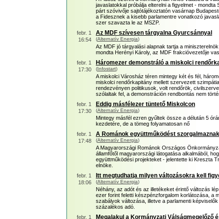
javaslatokkal próbálja elterelni a figyelmet - mondta 
párt szóvivője sajtótájékoztatón vasárnap Budapeste
a Fidesznek a kisebb parlamentre vonatkozó javas
szer szavazta le az MSZP.
Az MDF szívesen tárgyalna Gyurcsánnyal
febr. 1
(
Alternatív Energia
)
16:54
Az MDF jó tárgyalási alapnak tartja a miniszterelnök 
mondta Herényi Károly, az MDF frakcióvezetője va
Háromezer demonstráló a miskolci rendőrkap
febr. 1
(
Infostart
)
17:30
A miskolci Városház téren mintegy két és fél, három
miskolci rendőrkapitány mellett szervezett szimpát
rendezvényen politikusok, volt rendőrök, civilszer
szólaltak fel, a demonstráción rendbontás nem törté
Eddig másfélezer tüntető Miskolcon
febr. 1
(
Alternatív Energia
)
17:30
Mintegy másfél ezren gyűltek össze a délután 5 órár
kezdetére, de a tömeg folyamatosan nő
A Románok együttműködést szorgalmazna
febr. 1
(
Alternatív Energia
)
17:48
A Magyarországi Románok Országos Önkormányzat
államfőtől magyarországi látogatása alkalmából, ho
együttműködési projekteket - jelentette ki Kreszta 
elnöke.
Itt megtudhatja milyen változásokra kell figy
febr. 1
(
Alternatív Energia
)
18:06
Néhány, az adót és az illetékeket érintő változás lép
ezer forint feletti készpénzforgalom korlátozása, a 
szabályok változása, illetve a parlamenti képviselő
százalékos adó.
Megalakul a Kormányzati Válságmegelőző é
febr. 1