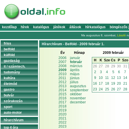
kezdőlap
hírek
katalógus
játékok
állások
hírkatalógus
böngészős 
Ma augusztus 8, szombat,
László
na
friss
Hírarchívum - Belföld - 2009 február 1.
belföld
Év
Hónap
2009 február
külföld
2006
január
H
K
Sze
Cs
P
Szo
gazdaság
2007
február
2008
március
26
27
28
29
30
31
it / számtech.
2009
április
2
3
4
5
6
7
tudomány
2010
május
9
10
11
12
13
14
kultúra
2011
június
2012
július
16
17
18
19
20
21
életmód
2013
augusztus
23
24
25
26
27
28
gastro
2014
szeptember
2015
október
bulvár
2016
november
szórakozás
2017
december
2018
sport
2019
auto-motor
2020
2021
hírarchívum
2022
2023
top 4 óra