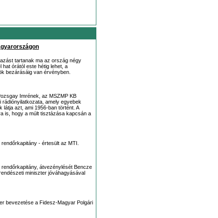
Magyarországon
vazást tartanak ma az ország négy
hat órától este hétig lehet, a
ök bezárásáig van érvényben.
ki Pozsgay Imrének, az MSZMP KB
ti rádiónyilatkozata, amely egyebek
 látja azt, ami 1956-ban történt. A
ra is, hogy a múlt tisztázása kapcsán a
i rendőrkapitány - értesült az MTI.
ci rendőrkapitány, átvezénylését Bencze
rendészeti miniszter jóváhagyásával
szer bevezetése a Fidesz-Magyar Polgári