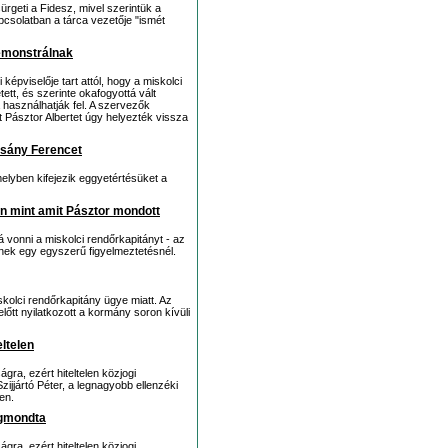
rgeti a Fidesz, mivel szerintük a
pcsolatban a tárca vezetője "ismét
demonstrálnak
pviselője tart attól, hogy a miskolci
ett, és szerinte okafogyottá vált
a használhatják fel. A szervezők
t Pásztor Albertet úgy helyezték vissza
sány Ferencet
lyben kifejezik eggyetértésüket a
an mint amit Pásztor mondott
 vonni a miskolci rendőrkapitányt - az
ek egy egyszerű figyelmeztetésnél.
kolci rendőrkapitány ügye miatt. Az
lőtt nyilatkozott a kormány soron kívüli
ltelen
gra, ezért hiteltelen közjogi
Szijjártó Péter, a legnagyobb ellenzéki
en.
egmondta
gra, ezért hiteltelen közjogi