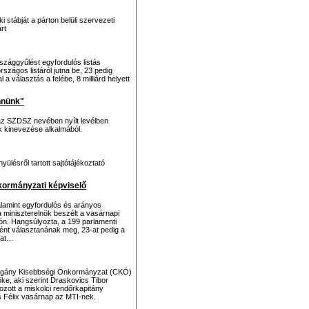
ki stábját a párton belüli szervezeti
rt
szággyűlést egyfordulós listás
zágos listáról jutna be, 23 pedig
a választás a felébe, 8 milliárd helyett
nnünk"
az SZDSZ nevében nyílt levélben
ek kinevezése alkalmából.
lésről tartott sajtótájékoztató
kormányzati képviselő
alamint egyfordulós és arányos
 a miniszterelnök beszélt a vasárnapi
tón. Hangsúlyozta, a 199 parlamenti
ként választanának meg, 23-at pedig a
kat…
i Cigány Kisebbségi Önkormányzat (CKÖ)
ke, aki szerint Draskovics Tibor
ozott a miskolci rendőrkapitány
s Félix vasárnap az MTI-nek.