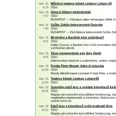
Művészi topless képek Lindsay Lohan-ről
febr. 25
(
Blikk
)
6:19
Gönczi Gábort elnémították
febr. 25
(
Blikk
)
7:57
BUDAPEST — Kétnapos teljes némaságra ítélték Gö
Szőke Zoltán beleszeretett Daisybe
febr. 25
(
Blikk
)
7:59
BUDAPEST — Első látásra beleszeretett Szőke Zolt
Mi történt a Barátok közt sztárjával?
febr. 25
(
Blikk
)
8:01
Hullan Zsuzsa, a Barátok közt című sorozatban tűnt
színházban játszik.
Ákos megmentette egy lány életét
febr. 25
(
Blikk
)
9:45
Debrecenben lubickolt a sztárénekes, amikor segélyk
Freida Pinto Woody Allen új múzsája
febr. 25
(
Blikk
)
12:09
Woody Allentől kapott szerepet Freida Pinto, a Gettó
Topless képek Lindsay Lohanről!
febr. 25
(
Blikk
)
13:03
Személyi edző lesz a svédek következő kirá
febr. 25
(
Blikk
)
15:45
Régóta várt esküvőre készülődhet Svédország, miu
megfelelően bejelentették a trónörökös Viktória he
nyarán kerül sor.
Edző lesz a következő svéd uralkodó férje
febr. 25
(
Blikk
)
16:21
Régóta várt esküvőre készülődhet Svédország, miu