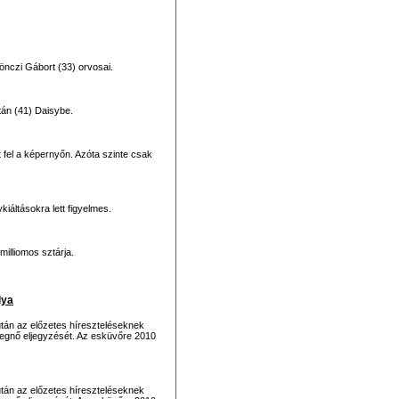
nczi Gábort (33) orvosai.
án (41) Daisybe.
 fel a képernyőn. Azóta szinte csak
iáltásokra lett figyelmes.
milliomos sztárja.
lya
tán az előzetes híreszteléseknek
rcegnő eljegyzését. Az esküvőre 2010
tán az előzetes híreszteléseknek