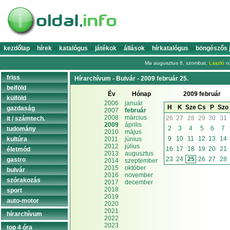
kezdőlap
hírek
katalógus
játékok
állások
hírkatalógus
böngészős 
Ma augusztus 8, szombat,
László
na
friss
Hírarchívum - Bulvár - 2009 február 25.
belföld
Év
Hónap
2009 február
külföld
2006
január
H
K
Sze
Cs
P
Szo
gazdaság
2007
február
2008
március
26
27
28
29
30
31
it / számtech.
2009
április
2
3
4
5
6
7
tudomány
2010
május
9
10
11
12
13
14
kultúra
2011
június
2012
július
16
17
18
19
20
21
életmód
2013
augusztus
23
24
25
26
27
28
gastro
2014
szeptember
2015
október
bulvár
2016
november
szórakozás
2017
december
2018
sport
2019
auto-motor
2020
2021
hírarchívum
2022
2023
top 4 óra