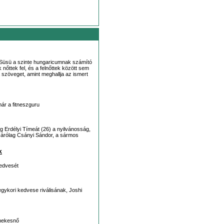
Süsü a szinte hungaricumnak számító
ttek fel, és a felnőttek között sem
 szöveget, amint meghallja az ismert
ár a fitneszguru
 Erdélyi Tímeát (26) a nyilvánosság,
izárólag Csányi Sándor, a sármos
k
kedvesét
ykori kedvese riválisának, Joshi
énekesnő