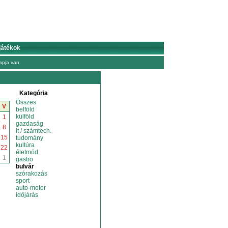
játékok
pja van.
Kategória
Összes
V
belföld
külföld
1
gazdaság
8
it / számtech.
15
tudomány
kultúra
22
életmód
1
gastro
bulvár
szórakozás
sport
auto-motor
időjárás