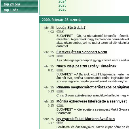
2024
top 24 óra
2025
2026
top 1 hét
2009. február 25. szerda
Lopás Süsü dala?
febr. 25
(
Blikk
)
4:03
BUDAPEST – Óh, ha rózsabimbó lehetnék – énekli 
mesében. A gyerekek nagy kedvencén nemzedékek nő
akad olyan ember, aki ne tudná azonnal elénekelni a
dallamot.
Életével játszik Schobert Norbi
febr. 25
(
Blikk
)
6:09
A szívbetegségére kapott gyógyszereit nem szedi m
Nincs ideje pasizni Erdélyi Tímeának
febr. 25
(
Blikk
)
6:11
BUDAPEST – A Barátok közt Tildájaként ismerte meg
ám hét éve, amióta a sorozatból eltűnt, leginkább k
színész egykori barátnőjeként került rivaldafénybe.
Rihanna megbocsátott erőszakos barátjána
febr. 25
(
Blikk
)
6:13
Chris Brown születésnapi ajándékokkal lepte meg 
Mónika exkedvese kiteregette a szennyest
febr. 25
(
Blikk
)
6:15
BUDAPEST – Kiteregette a szennyest Mukli Gyula eg
Bharatnak.
Így nyaralt Falusi Mariann Ázsiában
febr. 25
(
Blikk
)
6:17
Barátaival és édesanyjával utazott el pár hétre az 