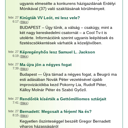
ugyanis elmesélte a konkurens házigazdának Erdélyi
Mónikával (37) való szakításának körülményeit.
Kirúgták VV Leót, mi lesz vele?
febr. 27
6:17
(
Blikk
)
BUDAPEST – Úgy tűnik, a válság – csakúgy, mint a
két nagy kereskedelmi csatornát – a Cool Tv-t is
utolérte. Információink szerint ugyanis leépítések és
fizetéscsökkentések várhatók a közeljövőben.
Képregényhős lesz Samuel L. Jackson
febr. 27
6:19
(
Blikk
)
Ma újra jön a négyes fogat
febr. 27
7:39
(
Blikk
)
Budapest — Újra támad a négyes fogat, a Beugró ma
esti adásában Novák Péter vezetésével újabb
improvizációkba kezd Pokorny Lia, Rudolf Péter,
Kálloy Molnár Péter és Szabó Győző.
Rendőrök kísérték a Gettómilliomos sztárjait
febr. 27
7:41
(
Blikk
)
Bernadett: Megcsalt a férjem! Na és?
febr. 27
8:15
(
Blikk
)
Kegyetlen őszinteséggel beszélt Gregor Bernadett
viharos házasságáról