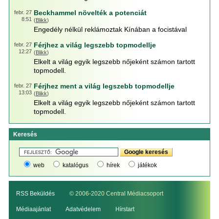
Beckhammel növelték a potenciát
febr. 27
8:51
(
Blikk
)
Engedély nélkül reklámoztak Kínában a focistával
Férjhez a világ legszebb topmodellje
febr. 27
12:27
(
Blikk
)
Elkelt a világ egyik legszebb nőjeként számon tartott
topmodell.
Férjhez ment a világ legszebb topmodellje
febr. 27
13:03
(
Blikk
)
Elkelt a világ egyik legszebb nőjeként számon tartott
topmodell.
Keresés
web
katalógus
hírek
játékok
RSS Beküldés
© 2006-2020 Central Médiacsoport
Médiaajánlat
Adatvédelem
Hírstart