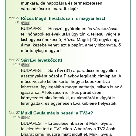
munkára, de napozásra és természetesen
városnézésre is maradt idejük.
Rúzsa Magdi hivatalosan is magyar lesz!
febr. 27
6:11
(
Blikk
)
BUDAPEST – Hosszú, gyötrelmes és várakozással
teli hónapok és évek után úgy tűnik, teljesül végre a
kishegyesi énekesnő, Rúzsa Magdi (23) egyik nagy
álma: kezébe veheti azt a papírt, amely bizonyítja, ő
már tényleg magyar!
Sári Évi levetkőzött!
febr. 27
6:13
(
Blikk
)
BUDAPEST – Sári Évi (31) a paradicsom egyetlen
asszonyaként pózol a Playboy legújabb címlapján. A
műsorvezető külön kérte, hogy a képeken Éva
lehessen, így legalább megmutathatja, milyen is az ő
igazi arca. A fotózáson idillikus paradicsomi
környezetet alakítottak ki, az almafáról a kígyót is
lerángatták, és egyenesen Éva kebleire helyezték.
Mukli Gyula mégis beperli a TV2-t?
febr. 27
6:15
(
Blikk
)
BUDAPEST – Értesüléseink szerint Mukli Gyula
feljelentést tett a TV2 ellen. A botrány a TV2 Joshi
Bharat című műsora miatt indult el. Mukli Gyula