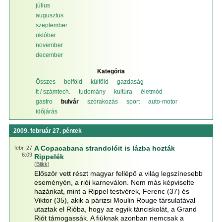
július
augusztus
szeptember
október
november
december
Kategória
Összes
belföld
külföld
gazdaság
it / számtech.
tudomány
kultúra
életmód
gastro
bulvár
szórakozás
sport
auto-motor
időjárás
2009. február 27. péntek
A Copacabana strandolóit is lázba hozták
febr. 27
6:09
Rippelék
(
Blikk
)
Először vett részt magyar fellépő a világ legszínesebb
eseményén, a riói karneválon. Nem más képviselte
hazánkat, mint a Rippel testvérek, Ferenc (37) és
Viktor (35), akik a párizsi Moulin Rouge társulatával
utaztak el Rióba, hogy az egyik tánciskolát, a Grand
Riót támogassák. A fiúknak azonban nemcsak a