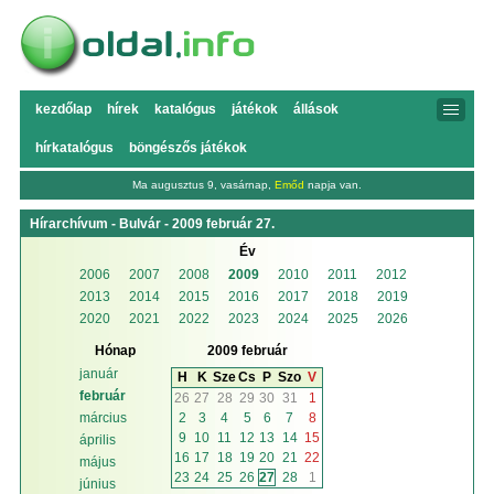
kezdőlap
hírek
katalógus
játékok
állások
hírkatalógus
böngészős játékok
Ma augusztus 9, vasárnap,
Emőd
napja van.
Hírarchívum - Bulvár - 2009 február 27.
Év
2006
2007
2008
2009
2010
2011
2012
2013
2014
2015
2016
2017
2018
2019
2020
2021
2022
2023
2024
2025
2026
Hónap
2009 február
január
H
K
Sze
Cs
P
Szo
V
február
26
27
28
29
30
31
1
2
3
4
5
6
7
8
március
9
10
11
12
13
14
15
április
16
17
18
19
20
21
22
május
23
24
25
26
27
28
1
június